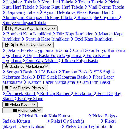
Lightbox Tabela
Neon Led Tabela
Totem Tabela
Pleksi
Kutu Harf Tabela
Krom Kutu Harf Tabela
Vinil Germe Tabela
Kapı Giriş Tabela
Aynalı Dekota ve Pleksi Kesim Harf
Alüminyum Kompozit Dekupe Tabela
Bina Cephe Giydirme
Şantiye ve İnşaat Tabela
İç Mekan Kapı İsimlikleri
Bombeli Kapı İsimlikleri
Düz Kapı İsimlikleri
Magnet Kapı
İsimlikleri
Sürgülü Kapı İsimlikleri
Özel Kapı İsimlikleri
Dijital Baskı Uygulama
Dekota Foreks Uygulama Sıvama
Cam Dekor Folyo Kumlama
Uygulama
Dijital Baskı Folyo Uygulama
Folyo Kesim
Uygulama
One Way Vision
Lümen Folyo Baskı
Baskı ve Markalama
Serigrafi Baskı
UV Baskı
Tampon Baskı
STS Soğuk
Kabartma Baskı
DTF Sıcak Kabartma Baskı
Fiber Lazer
Markalama
Karbon Lazer Markalama
Cam Fırın Baskı
Fuar Display Pleksi
Örümcek Stand
Roll-Up Banner
Backdrop
Fuar Display
Stand
Fasülye Stand
Pleksi Kesim
Pleksi Kutu
Pleksi Ramak Kala Kutusu
Pleksi Bağış -
Sadaka Kutusu
Pleksi Oy Sandığı
Pleksi
Şikayet - Öneri Kutusu
Pleksi Ürün Teşhir Standı