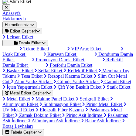
Anasayfa
Hakkımızda
Hizmetlerimiz
Etiket Çeşitleri
Leksan Etiket
Damla Etiket
Tekne Etiketi
VIP Araç Etiketi
Uçak Etiket
Karavan Etiket
Dondurma Damla
Etiket
Promosyon Damla Etiket
Reflektif
Damla Etiket
Fosforlu Damla Etiket
Baskes Etiket
Şeffaf Etiket
Reflektif Etiket
Membran Tuş
Takımı
Tesa Etiket
Rezopal Kazıma Etiket
Slim Cut Metal
Cut
Altın Yaldız Sticker
Gümüş Yaldız Sticker
Garanti Etiket
İçten Yapıştırmalı Etiket
Çift Yön Baskılı Etiket
Statik Etiket
Metal Etiket Çeşitleri
Metal Etiket
Makine Panel Etiket
Serigrafi Etiket
Alüminyum Etiket
Sublimasyon Etiket
Pirinç Metal Etiket
UV Metal Etiket
Eloksallı Fiber Kazıma
Paslanmaz Metal
Etiket
Zamak Döküm Etiket
Pirinç Asit İndirme
Paslanmaz
Asit İndirme
Alüminyum Asit İndirme
Bakır Asit İndirme
Botaş Levhaları
Tabela Çeşitleri