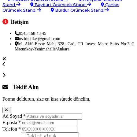
Stand
Bayburt Örümcek Stand
Çankırı
Örümcek Stand
Burdur Örümcek Stand
İletişim
0545 168 45 45
ostimetiket@gmail.com
M. Akif Ersoy Mah. 328. Cad. TR Invest Metro Suits No:2 G
Macunköy-Yenimahalle/Ankara
Teklif Alın
Formu doldurun, size en kısa sürede dönelim.
Ad Soyad
*
E-posta
*
Telefon
*