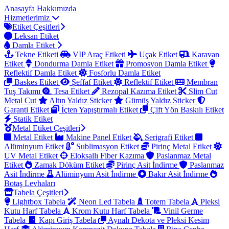
Anasayfa
Hakkımızda
Hizmetlerimiz
Etiket Çeşitleri
Leksan Etiket
Damla Etiket
Tekne Etiketi
VIP Araç Etiketi
Uçak Etiket
Karavan
Etiket
Dondurma Damla Etiket
Promosyon Damla Etiket
Reflektif Damla Etiket
Fosforlu Damla Etiket
Baskes Etiket
Şeffaf Etiket
Reflektif Etiket
Membran
Tuş Takımı
Tesa Etiket
Rezopal Kazıma Etiket
Slim Cut
Metal Cut
Altın Yaldız Sticker
Gümüş Yaldız Sticker
Garanti Etiket
İçten Yapıştırmalı Etiket
Çift Yön Baskılı Etiket
Statik Etiket
Metal Etiket Çeşitleri
Metal Etiket
Makine Panel Etiket
Serigrafi Etiket
Alüminyum Etiket
Sublimasyon Etiket
Pirinç Metal Etiket
UV Metal Etiket
Eloksallı Fiber Kazıma
Paslanmaz Metal
Etiket
Zamak Döküm Etiket
Pirinç Asit İndirme
Paslanmaz
Asit İndirme
Alüminyum Asit İndirme
Bakır Asit İndirme
Botaş Levhaları
Tabela Çeşitleri
Lightbox Tabela
Neon Led Tabela
Totem Tabela
Pleksi
Kutu Harf Tabela
Krom Kutu Harf Tabela
Vinil Germe
Tabela
Kapı Giriş Tabela
Aynalı Dekota ve Pleksi Kesim