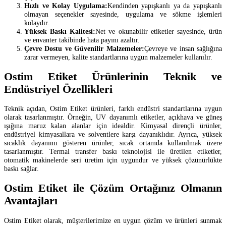
Hızlı ve Kolay Uygulama:
Kendinden yapışkanlı ya da yapışkanlı
olmayan seçenekler sayesinde, uygulama ve sökme işlemleri
kolaydır.
Yüksek Baskı Kalitesi:
Net ve okunabilir etiketler sayesinde, ürün
ve envanter takibinde hata payını azaltır.
Çevre Dostu ve Güvenilir Malzemeler:
Çevreye ve insan sağlığına
zarar vermeyen, kalite standartlarına uygun malzemeler kullanılır.
Ostim Etiket Ürünlerinin Teknik ve
Endüstriyel Özellikleri
Teknik açıdan, Ostim Etiket ürünleri, farklı endüstri standartlarına uygun
olarak tasarlanmıştır. Örneğin, UV dayanımlı etiketler, açıkhava ve güneş
ışığına maruz kalan alanlar için idealdir. Kimyasal dirençli ürünler,
endüstriyel kimyasallara ve solventlere karşı dayanıklıdır. Ayrıca, yüksek
sıcaklık dayanımı gösteren ürünler, sıcak ortamda kullanılmak üzere
tasarlanmıştır. Termal transfer baskı teknolojisi ile üretilen etiketler,
otomatik makinelerde seri üretim için uygundur ve yüksek çözünürlükte
baskı sağlar.
Ostim Etiket ile Çözüm Ortağınız Olmanın
Avantajları
Ostim Etiket olarak, müşterilerimize en uygun çözüm ve ürünleri sunmak