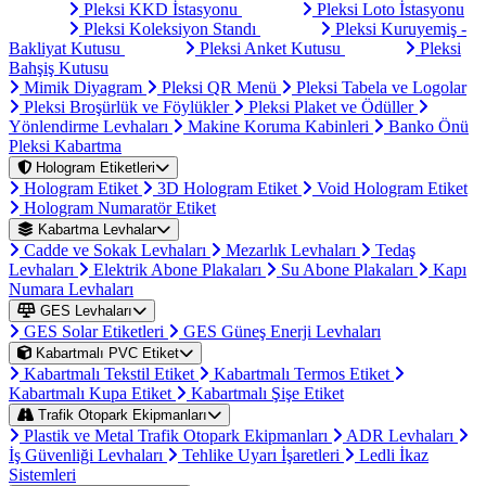
Pleksi KKD İstasyonu
Pleksi Loto İstasyonu
Pleksi Koleksiyon Standı
Pleksi Kuruyemiş -
Bakliyat Kutusu
Pleksi Anket Kutusu
Pleksi
Bahşiş Kutusu
Mimik Diyagram
Pleksi QR Menü
Pleksi Tabela ve Logolar
Pleksi Broşürlük ve Föylükler
Pleksi Plaket ve Ödüller
Yönlendirme Levhaları
Makine Koruma Kabinleri
Banko Önü
Pleksi Kabartma
Hologram Etiketleri
Hologram Etiket
3D Hologram Etiket
Void Hologram Etiket
Hologram Numaratör Etiket
Kabartma Levhalar
Cadde ve Sokak Levhaları
Mezarlık Levhaları
Tedaş
Levhaları
Elektrik Abone Plakaları
Su Abone Plakaları
Kapı
Numara Levhaları
GES Levhaları
GES Solar Etiketleri
GES Güneş Enerji Levhaları
Kabartmalı PVC Etiket
Kabartmalı Tekstil Etiket
Kabartmalı Termos Etiket
Kabartmalı Kupa Etiket
Kabartmalı Şişe Etiket
Trafik Otopark Ekipmanları
Plastik ve Metal Trafik Otopark Ekipmanları
ADR Levhaları
İş Güvenliği Levhaları
Tehlike Uyarı İşaretleri
Ledli İkaz
Sistemleri