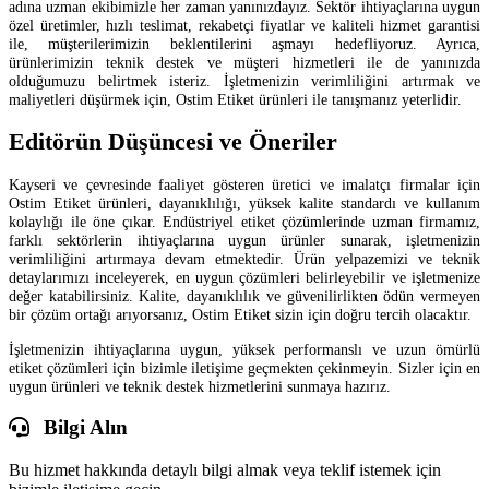
adına uzman ekibimizle her zaman yanınızdayız. Sektör ihtiyaçlarına uygun
özel üretimler, hızlı teslimat, rekabetçi fiyatlar ve kaliteli hizmet garantisi
ile, müşterilerimizin beklentilerini aşmayı hedefliyoruz. Ayrıca,
ürünlerimizin teknik destek ve müşteri hizmetleri ile de yanınızda
olduğumuzu belirtmek isteriz. İşletmenizin verimliliğini artırmak ve
maliyetleri düşürmek için, Ostim Etiket ürünleri ile tanışmanız yeterlidir.
Editörün Düşüncesi ve Öneriler
Kayseri ve çevresinde faaliyet gösteren üretici ve imalatçı firmalar için
Ostim Etiket ürünleri, dayanıklılığı, yüksek kalite standardı ve kullanım
kolaylığı ile öne çıkar. Endüstriyel etiket çözümlerinde uzman firmamız,
farklı sektörlerin ihtiyaçlarına uygun ürünler sunarak, işletmenizin
verimliliğini artırmaya devam etmektedir. Ürün yelpazemizi ve teknik
detaylarımızı inceleyerek, en uygun çözümleri belirleyebilir ve işletmenize
değer katabilirsiniz. Kalite, dayanıklılık ve güvenilirlikten ödün vermeyen
bir çözüm ortağı arıyorsanız, Ostim Etiket sizin için doğru tercih olacaktır.
İşletmenizin ihtiyaçlarına uygun, yüksek performanslı ve uzun ömürlü
etiket çözümleri için bizimle iletişime geçmekten çekinmeyin. Sizler için en
uygun ürünleri ve teknik destek hizmetlerini sunmaya hazırız.
Bilgi Alın
Bu hizmet hakkında detaylı bilgi almak veya teklif istemek için