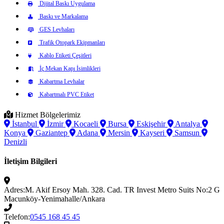
Dijital Baskı Uygulama
Baskı ve Markalama
GES Levhaları
Trafik Otopark Ekipmanları
Kablo Etiketi Çeşitleri
İç Mekan Kapı İsimlikleri
Kabartma Levhalar
Kabartmalı PVC Etiket
Hizmet Bölgelerimiz
İstanbul
İzmir
Kocaeli
Bursa
Eskişehir
Antalya
Konya
Gaziantep
Adana
Mersin
Kayseri
Samsun
Denizli
İletişim Bilgileri
Adres:
M. Akif Ersoy Mah. 328. Cad. TR Invest Metro Suits No:2 G
Macunköy-Yenimahalle/Ankara
Telefon:
0545 168 45 45