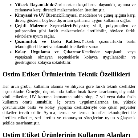
Yüksek Dayanıklılık:
Zorlu ortam koşullarına dayanıklı, aşınma ve
çatlamaya karşı dirençli malzemelerden üretilmiştir.
Kimyasal ve UV Direnci:
Kimyasal maddelere ve güneş ışığına karşı
direnç gösterir, böylece dış ortam şartlarına uygun kullanım sağlar.
Çeşitli Malzeme Seçenekleri:
Polyester, vinil, polypropilen ve
polipropilen gibi farklı malzemelerle üretilebilir, böylece farklı
sektörlere uyum sağlar.
Çözünürlük ve Baskı Kalitesi:
Yüksek çözünürlüklü baskı
teknolojileri ile net ve okunabilir etiketler sunar.
Kolay Uygulama ve Çıkarma:
Kendinden yapışkanlı veya
yapışkanlı olmayan seçeneklerle kolayca uygulanabilir ve
gerektiğinde kolayca sökülebilir.
Ostim Etiket Ürünlerinin Teknik Özellikleri
Her ürün grubu, kullanım alanına ve ihtiyaca göre farklı teknik özellikler
taşımaktadır. Örneğin, dış ortamda kullanılmak üzere tasarlanmış dayanıklı
vinil etiketler, UV koruma katmanına sahip olup, 7 yıl veya daha fazla
kullanım ömrü sunabilir. İç ortam uygulamalarında ise, yüksek
çözünürlükte baskı ve kolay yapışma özellikleriyle öne çıkan polyester
etiketler tercih edilir. Ayrıca, termal ve termal transfer teknolojileri ile
üretilen etiketler, seri üretim ve otomasyon süreçlerine uyum sağlayacak
şekilde tasarlanmıştır.
Ostim Etiket Ürünlerinin Kullanım Alanları