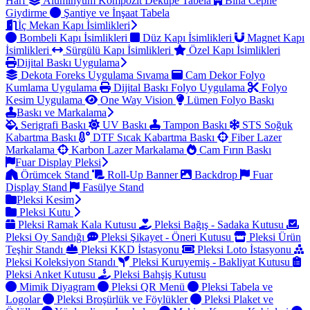
Harf
Alüminyum Kompozit Dekupe Tabela
Bina Cephe
Giydirme
Şantiye ve İnşaat Tabela
İç Mekan Kapı İsimlikleri
Bombeli Kapı İsimlikleri
Düz Kapı İsimlikleri
Magnet Kapı
İsimlikleri
Sürgülü Kapı İsimlikleri
Özel Kapı İsimlikleri
Dijital Baskı Uygulama
Dekota Foreks Uygulama Sıvama
Cam Dekor Folyo
Kumlama Uygulama
Dijital Baskı Folyo Uygulama
Folyo
Kesim Uygulama
One Way Vision
Lümen Folyo Baskı
Baskı ve Markalama
Serigrafi Baskı
UV Baskı
Tampon Baskı
STS Soğuk
Kabartma Baskı
DTF Sıcak Kabartma Baskı
Fiber Lazer
Markalama
Karbon Lazer Markalama
Cam Fırın Baskı
Fuar Display Pleksi
Örümcek Stand
Roll-Up Banner
Backdrop
Fuar
Display Stand
Fasülye Stand
Pleksi Kesim
Pleksi Kutu
Pleksi Ramak Kala Kutusu
Pleksi Bağış - Sadaka Kutusu
Pleksi Oy Sandığı
Pleksi Şikayet - Öneri Kutusu
Pleksi Ürün
Teşhir Standı
Pleksi KKD İstasyonu
Pleksi Loto İstasyonu
Pleksi Koleksiyon Standı
Pleksi Kuruyemiş - Bakliyat Kutusu
Pleksi Anket Kutusu
Pleksi Bahşiş Kutusu
Mimik Diyagram
Pleksi QR Menü
Pleksi Tabela ve
Logolar
Pleksi Broşürlük ve Föylükler
Pleksi Plaket ve