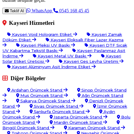
bizimle iletişime geçin.
WhatsApp
0545 168 45 45
Teklif Al
Kayseri Hizmetleri
Kayseri Void Hologram Etiket
Kayseri Zamak
Döküm Etiket
Kayseri Eloksallı Fiber Lazer Kazıma
Kayseri Pleksi UV Baskı
Kayseri DTF Sıcak
UV Kabartma Tekstil Baskı
Kayseri Paslanmaz Asit
İndirme
Kayseri Metal UV Baskı
Kayseri
Solar Etiket Üreticisi
Kayseri Ges Levha Üretimi
Kayseri Alüminyum Asit İndirme Etiket
Diğer Bölgeler
Ardahan Örümcek Stand
Sinop Örümcek Stand
Muş Örümcek Stand
Ağrı Örümcek Stand
Sakarya Örümcek Stand
Denizli Örümcek
Stand
Sivas Örümcek Stand
İzmir Örümcek
Stand
Şanlıurfa Örümcek Stand
Aydın
Örümcek Stand
Isparta Örümcek Stand
Bolu
Örümcek Stand
Mardin Örümcek Stand
Bingöl Örümcek Stand
Karaman Örümcek Stand
Trabzon Örümcek Stand
Nevşehir Örümcek