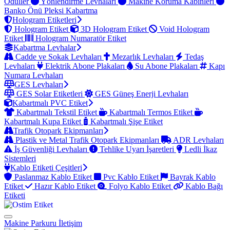
Ödüller
Yönlendirme Levhaları
Makine Koruma Kabinleri
Banko Önü Pleksi Kabartma
Hologram Etiketleri
Hologram Etiket
3D Hologram Etiket
Void Hologram
Etiket
Hologram Numaratör Etiket
Kabartma Levhalar
Cadde ve Sokak Levhaları
Mezarlık Levhaları
Tedaş
Levhaları
Elektrik Abone Plakaları
Su Abone Plakaları
Kapı
Numara Levhaları
GES Levhaları
GES Solar Etiketleri
GES Güneş Enerji Levhaları
Kabartmalı PVC Etiket
Kabartmalı Tekstil Etiket
Kabartmalı Termos Etiket
Kabartmalı Kupa Etiket
Kabartmalı Şişe Etiket
Trafik Otopark Ekipmanları
Plastik ve Metal Trafik Otopark Ekipmanları
ADR Levhaları
İş Güvenliği Levhaları
Tehlike Uyarı İşaretleri
Ledli İkaz
Sistemleri
Kablo Etiketi Çeşitleri
Paslanmaz Kablo Etiket
Pvc Kablo Etiket
Bayrak Kablo
Etiket
Hazır Kablo Etiket
Folyo Kablo Etiket
Kablo Bağı
Etiketi
Makine Parkuru
İletişim