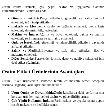
Ostim Etiket ürünleri, çok çeşitli sektör ve uygulama alanında
kullanılmaktadır. Bunlar arasında:
Otomotiv Sektörü:
Parça etiketleri, güvenlik ve kalite kontrol
etiketleri, ürün takip etiketleri.
Elektrik ve Elektronik:
Kablo ve bağlantı etiketleri, devre kartı
etiketleri, dayanıklı bilgi etiketleri.
Makine ve İmalat:
Ağırlık ve boyut etiketleri, bakım ve onarım
etiketleri, seri numarası ve seri takip etiketleri.
Gıda ve İçecek:
Gıda güvenliği ve izlenebilirlik etiketleri, dayanıklı
ambalaj etiketleri.
Sağlık ve Medikal:
Envanter ve stok takip etiketleri, ilaç ve
malzeme etiketleri.
Diğer Sektörler:
Perakende, lojistik, depo ve nakliye sektörleri için
özel etiket çözümleri.
Ostim Etiket Ürünlerinin Avantajları
Ostim Etiket ürünlerinin sektörde tercih edilmesinin temel sebepleri
arasında, sağladığı avantajlar bulunmaktadır:
Uzun Ömür ve Dayanıklılık:
Zorlu koşullarda dahi performansını
koruyan ürünler, maliyetleri azaltır ve güvenilirliği artırır.
Çok Yönlü Kullanım İmkanı:
Farklı sektör ve uygulamalara uygun
çeşitli malzeme ve özellikler sunar.