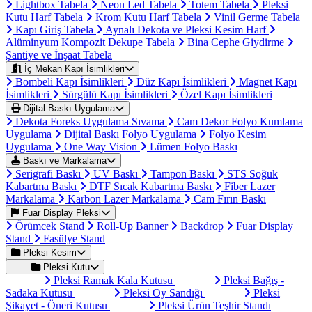
Lightbox Tabela
Neon Led Tabela
Totem Tabela
Pleksi
Kutu Harf Tabela
Krom Kutu Harf Tabela
Vinil Germe Tabela
Kapı Giriş Tabela
Aynalı Dekota ve Pleksi Kesim Harf
Alüminyum Kompozit Dekupe Tabela
Bina Cephe Giydirme
Şantiye ve İnşaat Tabela
İç Mekan Kapı İsimlikleri
Bombeli Kapı İsimlikleri
Düz Kapı İsimlikleri
Magnet Kapı
İsimlikleri
Sürgülü Kapı İsimlikleri
Özel Kapı İsimlikleri
Dijital Baskı Uygulama
Dekota Foreks Uygulama Sıvama
Cam Dekor Folyo Kumlama
Uygulama
Dijital Baskı Folyo Uygulama
Folyo Kesim
Uygulama
One Way Vision
Lümen Folyo Baskı
Baskı ve Markalama
Serigrafi Baskı
UV Baskı
Tampon Baskı
STS Soğuk
Kabartma Baskı
DTF Sıcak Kabartma Baskı
Fiber Lazer
Markalama
Karbon Lazer Markalama
Cam Fırın Baskı
Fuar Display Pleksi
Örümcek Stand
Roll-Up Banner
Backdrop
Fuar Display
Stand
Fasülye Stand
Pleksi Kesim
Pleksi Kutu
Pleksi Ramak Kala Kutusu
Pleksi Bağış -
Sadaka Kutusu
Pleksi Oy Sandığı
Pleksi
Şikayet - Öneri Kutusu
Pleksi Ürün Teşhir Standı