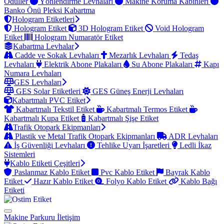
Ödüller
Yönlendirme Levhaları
Makine Koruma Kabinleri
Banko Önü Pleksi Kabartma
Hologram Etiketleri
Hologram Etiket
3D Hologram Etiket
Void Hologram
Etiket
Hologram Numaratör Etiket
Kabartma Levhalar
Cadde ve Sokak Levhaları
Mezarlık Levhaları
Tedaş
Levhaları
Elektrik Abone Plakaları
Su Abone Plakaları
Kapı
Numara Levhaları
GES Levhaları
GES Solar Etiketleri
GES Güneş Enerji Levhaları
Kabartmalı PVC Etiket
Kabartmalı Tekstil Etiket
Kabartmalı Termos Etiket
Kabartmalı Kupa Etiket
Kabartmalı Şişe Etiket
Trafik Otopark Ekipmanları
Plastik ve Metal Trafik Otopark Ekipmanları
ADR Levhaları
İş Güvenliği Levhaları
Tehlike Uyarı İşaretleri
Ledli İkaz
Sistemleri
Kablo Etiketi Çeşitleri
Paslanmaz Kablo Etiket
Pvc Kablo Etiket
Bayrak Kablo
Etiket
Hazır Kablo Etiket
Folyo Kablo Etiket
Kablo Bağı
Etiketi
Makine Parkuru
İletişim