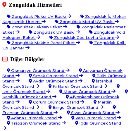
Zonguldak Hizmetleri
Zonguldak Pleksi UV Baskı
Zonguldak İç Mekan
Kapı İsimlik Üretimi
Zonguldak Metal UV Baskı
Zonguldak Leksan Etiket
Zonguldak Paslanmaz
Etiket
Zonguldak UV Baskı
Zonguldak Void
Hologram Etiket
Zonguldak Ges Levha Üretimi
Zonguldak Makine Panel Etiket
Zonguldak Roll-
Up Banner
Diğer Bölgeler
Osmaniye Örümcek Stand
Adıyaman Örümcek
Stand
Şırnak Örümcek Stand
Bitlis Örümcek
Stand
Aydın Örümcek Stand
İstanbul
Örümcek Stand
Kırklareli Örümcek Stand
İzmir Örümcek Stand
Mersin Örümcek Stand
Karabük Örümcek Stand
Afyonkarahisar Örümcek
Stand
Çorum Örümcek Stand
Mardin
Örümcek Stand
Bingöl Örümcek Stand
Erzincan Örümcek Stand
Sivas Örümcek Stand
Adana Örümcek Stand
Van Örümcek Stand
Trabzon Örümcek Stand
Iğdır Örümcek Stand