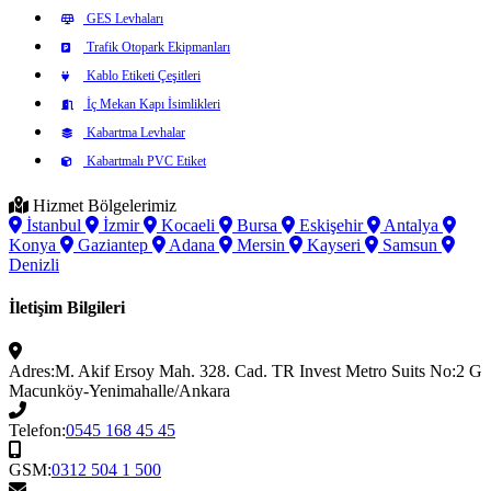
GES Levhaları
Trafik Otopark Ekipmanları
Kablo Etiketi Çeşitleri
İç Mekan Kapı İsimlikleri
Kabartma Levhalar
Kabartmalı PVC Etiket
Hizmet Bölgelerimiz
İstanbul
İzmir
Kocaeli
Bursa
Eskişehir
Antalya
Konya
Gaziantep
Adana
Mersin
Kayseri
Samsun
Denizli
İletişim Bilgileri
Adres:
M. Akif Ersoy Mah. 328. Cad. TR Invest Metro Suits No:2 G
Macunköy-Yenimahalle/Ankara
Telefon:
0545 168 45 45
GSM:
0312 504 1 500