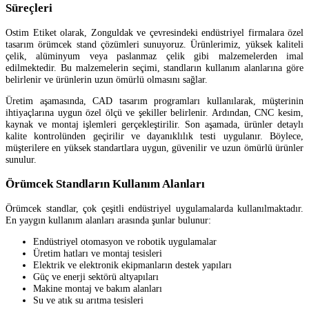
Süreçleri
Ostim Etiket olarak, Zonguldak ve çevresindeki endüstriyel firmalara özel
tasarım örümcek stand çözümleri sunuyoruz. Ürünlerimiz, yüksek kaliteli
çelik, alüminyum veya paslanmaz çelik gibi malzemelerden imal
edilmektedir. Bu malzemelerin seçimi, standların kullanım alanlarına göre
belirlenir ve ürünlerin uzun ömürlü olmasını sağlar.
Üretim aşamasında, CAD tasarım programları kullanılarak, müşterinin
ihtiyaçlarına uygun özel ölçü ve şekiller belirlenir. Ardından, CNC kesim,
kaynak ve montaj işlemleri gerçekleştirilir. Son aşamada, ürünler detaylı
kalite kontrolünden geçirilir ve dayanıklılık testi uygulanır. Böylece,
müşterilere en yüksek standartlara uygun, güvenilir ve uzun ömürlü ürünler
sunulur.
Örümcek Standların Kullanım Alanları
Örümcek standlar, çok çeşitli endüstriyel uygulamalarda kullanılmaktadır.
En yaygın kullanım alanları arasında şunlar bulunur:
Endüstriyel otomasyon ve robotik uygulamalar
Üretim hatları ve montaj tesisleri
Elektrik ve elektronik ekipmanların destek yapıları
Güç ve enerji sektörü altyapıları
Makine montaj ve bakım alanları
Su ve atık su arıtma tesisleri