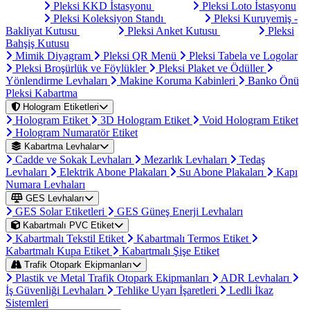
Pleksi KKD İstasyonu
Pleksi Loto İstasyonu
Pleksi Koleksiyon Standı
Pleksi Kuruyemiş -
Bakliyat Kutusu
Pleksi Anket Kutusu
Pleksi
Bahşiş Kutusu
Mimik Diyagram
Pleksi QR Menü
Pleksi Tabela ve Logolar
Pleksi Broşürlük ve Föylükler
Pleksi Plaket ve Ödüller
Yönlendirme Levhaları
Makine Koruma Kabinleri
Banko Önü
Pleksi Kabartma
Hologram Etiketleri
Hologram Etiket
3D Hologram Etiket
Void Hologram Etiket
Hologram Numaratör Etiket
Kabartma Levhalar
Cadde ve Sokak Levhaları
Mezarlık Levhaları
Tedaş
Levhaları
Elektrik Abone Plakaları
Su Abone Plakaları
Kapı
Numara Levhaları
GES Levhaları
GES Solar Etiketleri
GES Güneş Enerji Levhaları
Kabartmalı PVC Etiket
Kabartmalı Tekstil Etiket
Kabartmalı Termos Etiket
Kabartmalı Kupa Etiket
Kabartmalı Şişe Etiket
Trafik Otopark Ekipmanları
Plastik ve Metal Trafik Otopark Ekipmanları
ADR Levhaları
İş Güvenliği Levhaları
Tehlike Uyarı İşaretleri
Ledli İkaz
Sistemleri