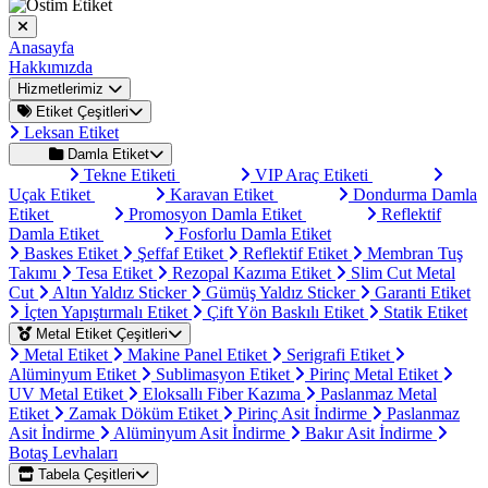
Anasayfa
Hakkımızda
Hizmetlerimiz
Etiket Çeşitleri
Leksan Etiket
Damla Etiket
Tekne Etiketi
VIP Araç Etiketi
Uçak Etiket
Karavan Etiket
Dondurma Damla
Etiket
Promosyon Damla Etiket
Reflektif
Damla Etiket
Fosforlu Damla Etiket
Baskes Etiket
Şeffaf Etiket
Reflektif Etiket
Membran Tuş
Takımı
Tesa Etiket
Rezopal Kazıma Etiket
Slim Cut Metal
Cut
Altın Yaldız Sticker
Gümüş Yaldız Sticker
Garanti Etiket
İçten Yapıştırmalı Etiket
Çift Yön Baskılı Etiket
Statik Etiket
Metal Etiket Çeşitleri
Metal Etiket
Makine Panel Etiket
Serigrafi Etiket
Alüminyum Etiket
Sublimasyon Etiket
Pirinç Metal Etiket
UV Metal Etiket
Eloksallı Fiber Kazıma
Paslanmaz Metal
Etiket
Zamak Döküm Etiket
Pirinç Asit İndirme
Paslanmaz
Asit İndirme
Alüminyum Asit İndirme
Bakır Asit İndirme
Botaş Levhaları
Tabela Çeşitleri