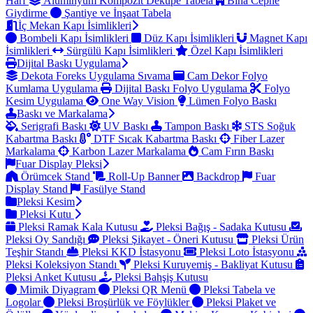
Harf
Alüminyum Kompozit Dekupe Tabela
Bina Cephe
Giydirme
Şantiye ve İnşaat Tabela
İç Mekan Kapı İsimlikleri
Bombeli Kapı İsimlikleri
Düz Kapı İsimlikleri
Magnet Kapı
İsimlikleri
Sürgülü Kapı İsimlikleri
Özel Kapı İsimlikleri
Dijital Baskı Uygulama
Dekota Foreks Uygulama Sıvama
Cam Dekor Folyo
Kumlama Uygulama
Dijital Baskı Folyo Uygulama
Folyo
Kesim Uygulama
One Way Vision
Lümen Folyo Baskı
Baskı ve Markalama
Serigrafi Baskı
UV Baskı
Tampon Baskı
STS Soğuk
Kabartma Baskı
DTF Sıcak Kabartma Baskı
Fiber Lazer
Markalama
Karbon Lazer Markalama
Cam Fırın Baskı
Fuar Display Pleksi
Örümcek Stand
Roll-Up Banner
Backdrop
Fuar
Display Stand
Fasülye Stand
Pleksi Kesim
Pleksi Kutu
Pleksi Ramak Kala Kutusu
Pleksi Bağış - Sadaka Kutusu
Pleksi Oy Sandığı
Pleksi Şikayet - Öneri Kutusu
Pleksi Ürün
Teşhir Standı
Pleksi KKD İstasyonu
Pleksi Loto İstasyonu
Pleksi Koleksiyon Standı
Pleksi Kuruyemiş - Bakliyat Kutusu
Pleksi Anket Kutusu
Pleksi Bahşiş Kutusu
Mimik Diyagram
Pleksi QR Menü
Pleksi Tabela ve
Logolar
Pleksi Broşürlük ve Föylükler
Pleksi Plaket ve