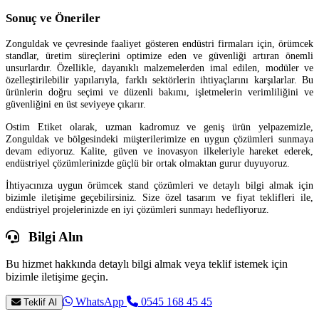
Sonuç ve Öneriler
Zonguldak ve çevresinde faaliyet gösteren endüstri firmaları için, örümcek
standlar, üretim süreçlerini optimize eden ve güvenliği artıran önemli
unsurlardır. Özellikle, dayanıklı malzemelerden imal edilen, modüler ve
özelleştirilebilir yapılarıyla, farklı sektörlerin ihtiyaçlarını karşılarlar. Bu
ürünlerin doğru seçimi ve düzenli bakımı, işletmelerin verimliliğini ve
güvenliğini en üst seviyeye çıkarır.
Ostim Etiket olarak, uzman kadromuz ve geniş ürün yelpazemizle,
Zonguldak ve bölgesindeki müşterilerimize en uygun çözümleri sunmaya
devam ediyoruz. Kalite, güven ve inovasyon ilkeleriyle hareket ederek,
endüstriyel çözümlerinizde güçlü bir ortak olmaktan gurur duyuyoruz.
İhtiyacınıza uygun örümcek stand çözümleri ve detaylı bilgi almak için
bizimle iletişime geçebilirsiniz. Size özel tasarım ve fiyat teklifleri ile,
endüstriyel projelerinizde en iyi çözümleri sunmayı hedefliyoruz.
Bilgi Alın
Bu hizmet hakkında detaylı bilgi almak veya teklif istemek için
bizimle iletişime geçin.
WhatsApp
0545 168 45 45
Teklif Al