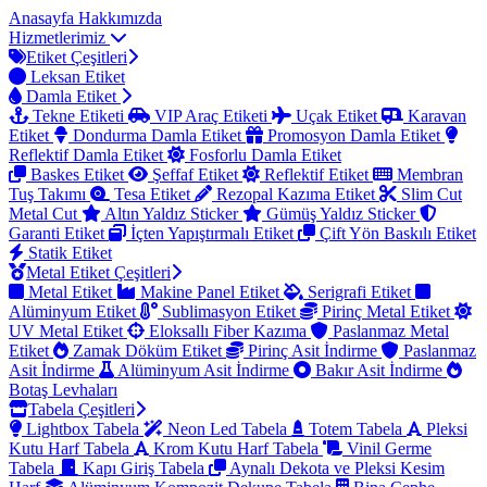
Anasayfa
Hakkımızda
Hizmetlerimiz
Etiket Çeşitleri
Leksan Etiket
Damla Etiket
Tekne Etiketi
VIP Araç Etiketi
Uçak Etiket
Karavan
Etiket
Dondurma Damla Etiket
Promosyon Damla Etiket
Reflektif Damla Etiket
Fosforlu Damla Etiket
Baskes Etiket
Şeffaf Etiket
Reflektif Etiket
Membran
Tuş Takımı
Tesa Etiket
Rezopal Kazıma Etiket
Slim Cut
Metal Cut
Altın Yaldız Sticker
Gümüş Yaldız Sticker
Garanti Etiket
İçten Yapıştırmalı Etiket
Çift Yön Baskılı Etiket
Statik Etiket
Metal Etiket Çeşitleri
Metal Etiket
Makine Panel Etiket
Serigrafi Etiket
Alüminyum Etiket
Sublimasyon Etiket
Pirinç Metal Etiket
UV Metal Etiket
Eloksallı Fiber Kazıma
Paslanmaz Metal
Etiket
Zamak Döküm Etiket
Pirinç Asit İndirme
Paslanmaz
Asit İndirme
Alüminyum Asit İndirme
Bakır Asit İndirme
Botaş Levhaları
Tabela Çeşitleri
Lightbox Tabela
Neon Led Tabela
Totem Tabela
Pleksi
Kutu Harf Tabela
Krom Kutu Harf Tabela
Vinil Germe
Tabela
Kapı Giriş Tabela
Aynalı Dekota ve Pleksi Kesim