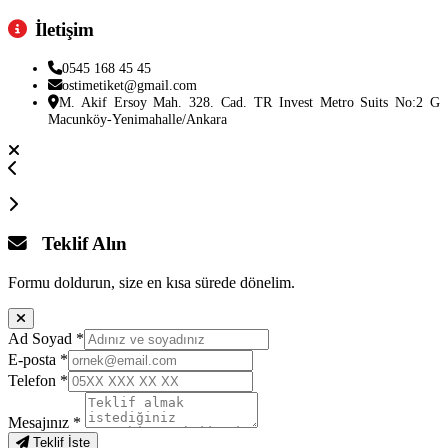
İletişim
0545 168 45 45
ostimetiket@gmail.com
M. Akif Ersoy Mah. 328. Cad. TR Invest Metro Suits No:2 G
Macunköy-Yenimahalle/Ankara
Teklif Alın
Formu doldurun, size en kısa sürede dönelim.
Ad Soyad
*
E-posta
*
Telefon
*
Mesajınız
*
Teklif İste