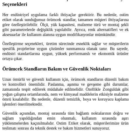
Seçenekleri
Her endüstriyel uygulama farklı ihtiyaçlar gerektirir. Bu nedenle, ostim
etiket olarak sunduğumuz örümcek standlar, tamamen müşteri ihtiyaçlarına
göre özelleştirilebilir. Ölçü, yük kapasitesi, malzeme türü ve montaj şekli
gibi parametrelerde değişiklik yapılabilir. Ayrıca, renk alternatifleri ve ek
aksesuarlar ile kullanım alanına uygun modifikasyonlar mümkündür.
Özelleştirme seçenekleri, üretim sürecinde esneklik sağlar ve müşterilerin
spesifik projelerine uygun çözümler sunmamıza olanak tanır. Bu sayede,
endüstri standartlarına uygun, yüksek performanslı ve ekonomik ürünler
ortaya çıkar.
Örümcek Standların Bakım ve Güvenlik Noktaları
Uzun ömürlü ve güvenli kullanım için, örümcek standların düzenli bakım
ve kontrolleri önemlidir. Paslanma, aşınma ve gevşeme gibi durumlar,
zamanında tespit edilerek müdahale edilmelidir. Özellikle Zonguldak gibi
yoğun çalışma ortamlarında, nem ve kimyasal maddelerin etkisiyle malzeme
ömrü kısalabilir. Bu nedenle, düzenli temizlik, boya ve koruyucu kaplama
işlemleri önerilmektedir.
Güvenlik açısından, montaj sırasında tüm bağlantı noktalarının doğru ve
sağlam yapıldığından emin olunmalı, kullanım sırasında aşırı
yüklenmelerden kaçınılmalıdır. Ostim Etiket olarak, müşterilerimize ürün
teslimatı sonrası da teknik destek ve bakım hizmetleri sunuyoruz.