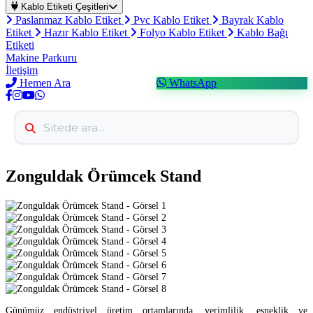
Kablo Etiketi Çeşitleri
Paslanmaz Kablo Etiket
Pvc Kablo Etiket
Bayrak Kablo
Etiket
Hazır Kablo Etiket
Folyo Kablo Etiket
Kablo Bağı
Etiketi
Makine Parkuru
İletişim
Hemen Ara
WhatsApp
Zonguldak Örümcek Stand
Günümüz endüstriyel üretim ortamlarında, verimlilik, esneklik ve