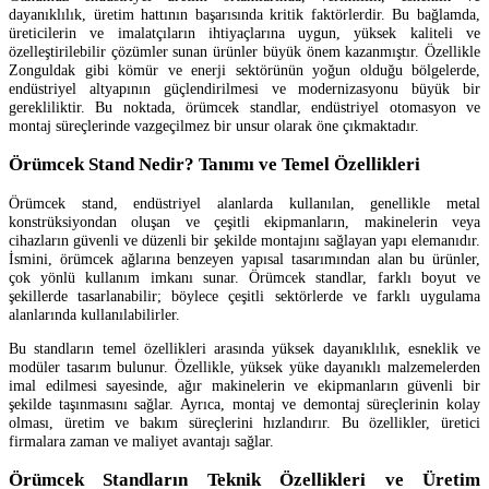
dayanıklılık, üretim hattının başarısında kritik faktörlerdir. Bu bağlamda,
üreticilerin ve imalatçıların ihtiyaçlarına uygun, yüksek kaliteli ve
özelleştirilebilir çözümler sunan ürünler büyük önem kazanmıştır. Özellikle
Zonguldak gibi kömür ve enerji sektörünün yoğun olduğu bölgelerde,
endüstriyel altyapının güçlendirilmesi ve modernizasyonu büyük bir
gerekliliktir. Bu noktada, örümcek standlar, endüstriyel otomasyon ve
montaj süreçlerinde vazgeçilmez bir unsur olarak öne çıkmaktadır.
Örümcek Stand Nedir? Tanımı ve Temel Özellikleri
Örümcek stand, endüstriyel alanlarda kullanılan, genellikle metal
konstrüksiyondan oluşan ve çeşitli ekipmanların, makinelerin veya
cihazların güvenli ve düzenli bir şekilde montajını sağlayan yapı elemanıdır.
İsmini, örümcek ağlarına benzeyen yapısal tasarımından alan bu ürünler,
çok yönlü kullanım imkanı sunar. Örümcek standlar, farklı boyut ve
şekillerde tasarlanabilir; böylece çeşitli sektörlerde ve farklı uygulama
alanlarında kullanılabilirler.
Bu standların temel özellikleri arasında yüksek dayanıklılık, esneklik ve
modüler tasarım bulunur. Özellikle, yüksek yüke dayanıklı malzemelerden
imal edilmesi sayesinde, ağır makinelerin ve ekipmanların güvenli bir
şekilde taşınmasını sağlar. Ayrıca, montaj ve demontaj süreçlerinin kolay
olması, üretim ve bakım süreçlerini hızlandırır. Bu özellikler, üretici
firmalara zaman ve maliyet avantajı sağlar.
Örümcek Standların Teknik Özellikleri ve Üretim