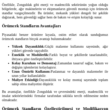
Özellikle, Zonguldak gibi enerji ve madencilik sektörünün yoğun olduğu
bölgelerde, ağır makinelerin ve ekipmanların güvenli montajı için örümcek
standlar vazgeçilmezdir. Bu ürünler, mekanik yükleri dengeli bir şekilde
dağıtarak, hem güvenliği sağlar hem de bakım ve erişim kolaylığı sunar.
Örümcek Standların Avantajları
Piyasadaki benzer ürünlere kıyasla, ostim etiket olarak sunduğumuz
örümcek standların birçok avantajı bulunmaktadır:
Yüksek Dayanıklılık:
Güçlü malzeme kullanımı sayesinde, ağır
yükleri güvenle taşıyabilir.
Esneklik ve Modülerlik:
Farklı boyut ve şekillerde tasarlanabilir,
ihtiyaca göre özelleştirilebilir.
Kolay Kurulum ve Demontaj:
Zamandan tasarruf sağlar, bakım ve
değişim işlemlerini kolaylaştırır.
Uzun Ömürlü Kullanım:
Paslanmaz ve dayanıklı malzemeler ile
uzun yıllar kullanılabilir.
Maliyet Etkinliği:
Dayanıklılık ve kolay montaj sayesinde toplam
sahip olma maliyetini düşürür.
Bu avantajlar, özellikle Zonguldak ve çevresindeki enerji, madencilik ve
imalat sektörlerindeki firmalar tarafından sıklıkla tercih edilmesine neden
olmaktadır.
Örümcek Standların Özelleştirilmesi ve Modifikasyon