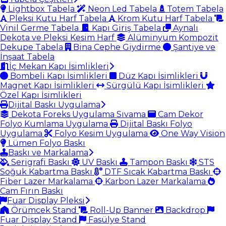
Lightbox Tabela
Neon Led Tabela
Totem Tabela
Pleksi Kutu Harf Tabela
Krom Kutu Harf Tabela
Vinil Germe Tabela
Kapı Giriş Tabela
Aynalı
Dekota ve Pleksi Kesim Harf
Alüminyum Kompozit
Dekupe Tabela
Bina Cephe Giydirme
Şantiye ve
İnşaat Tabela
İç Mekan Kapı İsimlikleri
Bombeli Kapı İsimlikleri
Düz Kapı İsimlikleri
Magnet Kapı İsimlikleri
Sürgülü Kapı İsimlikleri
Özel Kapı İsimlikleri
Dijital Baskı Uygulama
Dekota Foreks Uygulama Sıvama
Cam Dekor
Folyo Kumlama Uygulama
Dijital Baskı Folyo
Uygulama
Folyo Kesim Uygulama
One Way Vision
Lümen Folyo Baskı
Baskı ve Markalama
Serigrafi Baskı
UV Baskı
Tampon Baskı
STS
Soğuk Kabartma Baskı
DTF Sıcak Kabartma Baskı
Fiber Lazer Markalama
Karbon Lazer Markalama
Cam Fırın Baskı
Fuar Display Pleksi
Örümcek Stand
Roll-Up Banner
Backdrop
Fuar Display Stand
Fasülye Stand