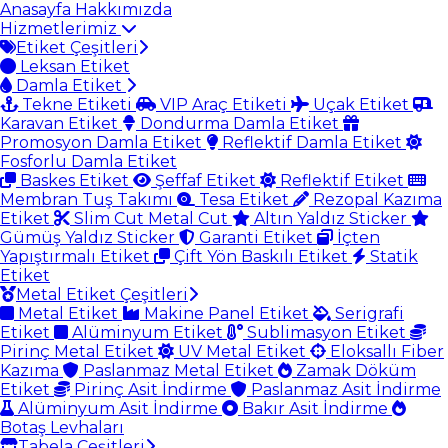
Anasayfa
Hakkımızda
Hizmetlerimiz
Etiket Çeşitleri
Leksan Etiket
Damla Etiket
Tekne Etiketi
VIP Araç Etiketi
Uçak Etiket
Karavan Etiket
Dondurma Damla Etiket
Promosyon Damla Etiket
Reflektif Damla Etiket
Fosforlu Damla Etiket
Baskes Etiket
Şeffaf Etiket
Reflektif Etiket
Membran Tuş Takımı
Tesa Etiket
Rezopal Kazıma
Etiket
Slim Cut Metal Cut
Altın Yaldız Sticker
Gümüş Yaldız Sticker
Garanti Etiket
İçten
Yapıştırmalı Etiket
Çift Yön Baskılı Etiket
Statik
Etiket
Metal Etiket Çeşitleri
Metal Etiket
Makine Panel Etiket
Serigrafi
Etiket
Alüminyum Etiket
Sublimasyon Etiket
Pirinç Metal Etiket
UV Metal Etiket
Eloksallı Fiber
Kazıma
Paslanmaz Metal Etiket
Zamak Döküm
Etiket
Pirinç Asit İndirme
Paslanmaz Asit İndirme
Alüminyum Asit İndirme
Bakır Asit İndirme
Botaş Levhaları
Tabela Çeşitleri