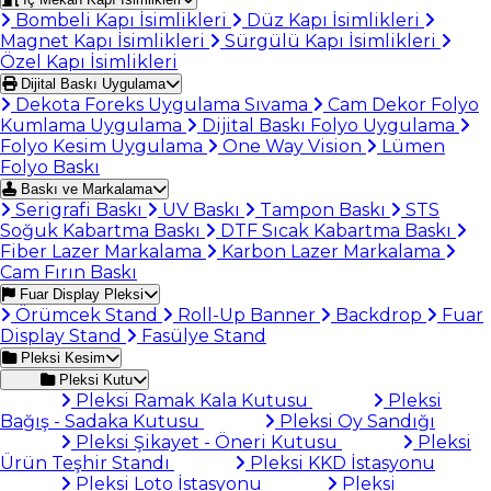
Bombeli Kapı İsimlikleri
Düz Kapı İsimlikleri
Magnet Kapı İsimlikleri
Sürgülü Kapı İsimlikleri
Özel Kapı İsimlikleri
Dijital Baskı Uygulama
Dekota Foreks Uygulama Sıvama
Cam Dekor Folyo
Kumlama Uygulama
Dijital Baskı Folyo Uygulama
Folyo Kesim Uygulama
One Way Vision
Lümen
Folyo Baskı
Baskı ve Markalama
Serigrafi Baskı
UV Baskı
Tampon Baskı
STS
Soğuk Kabartma Baskı
DTF Sıcak Kabartma Baskı
Fiber Lazer Markalama
Karbon Lazer Markalama
Cam Fırın Baskı
Fuar Display Pleksi
Örümcek Stand
Roll-Up Banner
Backdrop
Fuar
Display Stand
Fasülye Stand
Pleksi Kesim
Pleksi Kutu
Pleksi Ramak Kala Kutusu
Pleksi
Bağış - Sadaka Kutusu
Pleksi Oy Sandığı
Pleksi Şikayet - Öneri Kutusu
Pleksi
Ürün Teşhir Standı
Pleksi KKD İstasyonu
Pleksi Loto İstasyonu
Pleksi