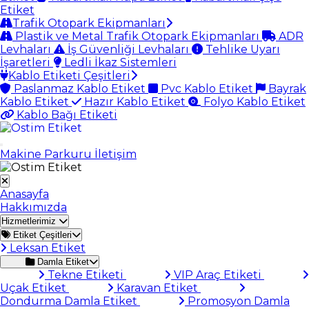
Etiket
Trafik Otopark Ekipmanları
Plastik ve Metal Trafik Otopark Ekipmanları
ADR
Levhaları
İş Güvenliği Levhaları
Tehlike Uyarı
İşaretleri
Ledli İkaz Sistemleri
Kablo Etiketi Çeşitleri
Paslanmaz Kablo Etiket
Pvc Kablo Etiket
Bayrak
Kablo Etiket
Hazır Kablo Etiket
Folyo Kablo Etiket
Kablo Bağı Etiketi
Makine Parkuru
İletişim
Anasayfa
Hakkımızda
Hizmetlerimiz
Etiket Çeşitleri
Leksan Etiket
Damla Etiket
Tekne Etiketi
VIP Araç Etiketi
Uçak Etiket
Karavan Etiket
Dondurma Damla Etiket
Promosyon Damla