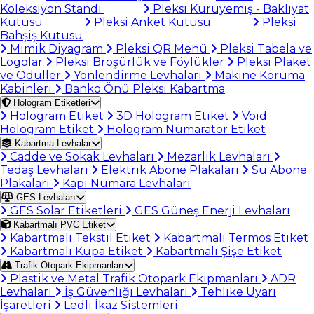
Koleksiyon Standı
Pleksi Kuruyemiş - Bakliyat
Kutusu
Pleksi Anket Kutusu
Pleksi
Bahşiş Kutusu
Mimik Diyagram
Pleksi QR Menü
Pleksi Tabela ve
Logolar
Pleksi Broşürlük ve Föylükler
Pleksi Plaket
ve Ödüller
Yönlendirme Levhaları
Makine Koruma
Kabinleri
Banko Önü Pleksi Kabartma
Hologram Etiketleri
Hologram Etiket
3D Hologram Etiket
Void
Hologram Etiket
Hologram Numaratör Etiket
Kabartma Levhalar
Cadde ve Sokak Levhaları
Mezarlık Levhaları
Tedaş Levhaları
Elektrik Abone Plakaları
Su Abone
Plakaları
Kapı Numara Levhaları
GES Levhaları
GES Solar Etiketleri
GES Güneş Enerji Levhaları
Kabartmalı PVC Etiket
Kabartmalı Tekstil Etiket
Kabartmalı Termos Etiket
Kabartmalı Kupa Etiket
Kabartmalı Şişe Etiket
Trafik Otopark Ekipmanları
Plastik ve Metal Trafik Otopark Ekipmanları
ADR
Levhaları
İş Güvenliği Levhaları
Tehlike Uyarı
İşaretleri
Ledli İkaz Sistemleri