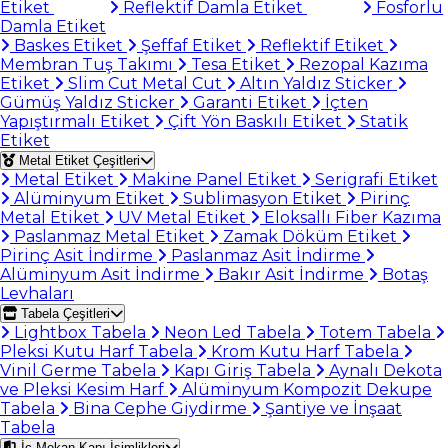
Etiket
Reflektif Damla Etiket
Fosforlu
Damla Etiket
Baskes Etiket
Şeffaf Etiket
Reflektif Etiket
Membran Tuş Takımı
Tesa Etiket
Rezopal Kazıma
Etiket
Slim Cut Metal Cut
Altın Yaldız Sticker
Gümüş Yaldız Sticker
Garanti Etiket
İçten
Yapıştırmalı Etiket
Çift Yön Baskılı Etiket
Statik
Etiket
Metal Etiket Çeşitleri
Metal Etiket
Makine Panel Etiket
Serigrafi Etiket
Alüminyum Etiket
Sublimasyon Etiket
Pirinç
Metal Etiket
UV Metal Etiket
Eloksallı Fiber Kazıma
Paslanmaz Metal Etiket
Zamak Döküm Etiket
Pirinç Asit İndirme
Paslanmaz Asit İndirme
Alüminyum Asit İndirme
Bakır Asit İndirme
Botaş
Levhaları
Tabela Çeşitleri
Lightbox Tabela
Neon Led Tabela
Totem Tabela
Pleksi Kutu Harf Tabela
Krom Kutu Harf Tabela
Vinil Germe Tabela
Kapı Giriş Tabela
Aynalı Dekota
ve Pleksi Kesim Harf
Alüminyum Kompozit Dekupe
Tabela
Bina Cephe Giydirme
Şantiye ve İnşaat
Tabela
İç Mekan Kapı İsimlikleri