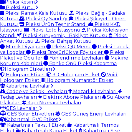
Pleksi Kesim
Pleksi Kutu
Pleksi Ramak Kala Kutusu
Pleksi Bağış - Sadaka
Kutusu
Pleksi Oy Sandığı
Pleksi Şikayet - Öneri
Kutusu
Pleksi Ürün Teşhir Standı
Pleksi KKD
İstasyonu
Pleksi Loto İstasyonu
Pleksi Koleksiyon
Standı
Pleksi Kuruyemiş - Bakliyat Kutusu
Pleksi
Anket Kutusu
Pleksi Bahşiş Kutusu
Mimik Diyagram
Pleksi QR Menü
Pleksi Tabela
ve Logolar
Pleksi Broşürlük ve Föylükler
Pleksi
Plaket ve Ödüller
Yönlendirme Levhaları
Makine
Koruma Kabinleri
Banko Önü Pleksi Kabartma
Hologram Etiketleri
Hologram Etiket
3D Hologram Etiket
Void
Hologram Etiket
Hologram Numaratör Etiket
Kabartma Levhalar
Cadde ve Sokak Levhaları
Mezarlık Levhaları
Tedaş Levhaları
Elektrik Abone Plakaları
Su Abone
Plakaları
Kapı Numara Levhaları
GES Levhaları
GES Solar Etiketleri
GES Güneş Enerji Levhaları
Kabartmalı PVC Etiket
Kabartmalı Tekstil Etiket
Kabartmalı Termos
Etiket
Kabartmalı Kupa Etiket
Kabartmalı Şişe