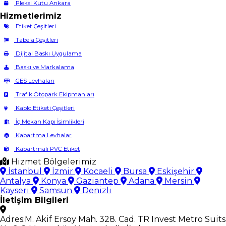
Pleksi Kutu Ankara
Hizmetlerimiz
Etiket Çeşitleri
Tabela Çeşitleri
Dijital Baskı Uygulama
Baskı ve Markalama
GES Levhaları
Trafik Otopark Ekipmanları
Kablo Etiketi Çeşitleri
İç Mekan Kapı İsimlikleri
Kabartma Levhalar
Kabartmalı PVC Etiket
Hizmet Bölgelerimiz
İstanbul
İzmir
Kocaeli
Bursa
Eskişehir
Antalya
Konya
Gaziantep
Adana
Mersin
Kayseri
Samsun
Denizli
İletişim Bilgileri
Adres:
M. Akif Ersoy Mah. 328. Cad. TR Invest Metro Suits