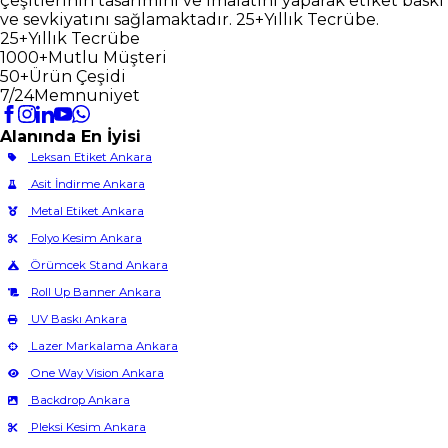
çeşitlerinin tasarımını ve imalatını yaparak etiket baskı
ve sevkiyatını sağlamaktadır. 25+Yıllık Tecrübe.
25+
Yıllık Tecrübe
1000+
Mutlu Müşteri
50+
Ürün Çeşidi
7/24
Memnuniyet
Alanında En İyisi
Leksan Etiket Ankara
Asit İndirme Ankara
Metal Etiket Ankara
Folyo Kesim Ankara
Örümcek Stand Ankara
Roll Up Banner Ankara
UV Baskı Ankara
Lazer Markalama Ankara
One Way Vision Ankara
Backdrop Ankara
Pleksi Kesim Ankara