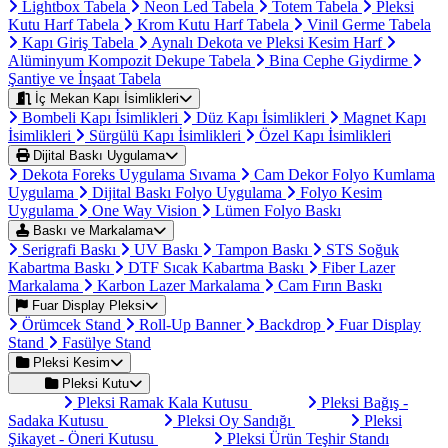
Lightbox Tabela
Neon Led Tabela
Totem Tabela
Pleksi
Kutu Harf Tabela
Krom Kutu Harf Tabela
Vinil Germe Tabela
Kapı Giriş Tabela
Aynalı Dekota ve Pleksi Kesim Harf
Alüminyum Kompozit Dekupe Tabela
Bina Cephe Giydirme
Şantiye ve İnşaat Tabela
İç Mekan Kapı İsimlikleri
Bombeli Kapı İsimlikleri
Düz Kapı İsimlikleri
Magnet Kapı
İsimlikleri
Sürgülü Kapı İsimlikleri
Özel Kapı İsimlikleri
Dijital Baskı Uygulama
Dekota Foreks Uygulama Sıvama
Cam Dekor Folyo Kumlama
Uygulama
Dijital Baskı Folyo Uygulama
Folyo Kesim
Uygulama
One Way Vision
Lümen Folyo Baskı
Baskı ve Markalama
Serigrafi Baskı
UV Baskı
Tampon Baskı
STS Soğuk
Kabartma Baskı
DTF Sıcak Kabartma Baskı
Fiber Lazer
Markalama
Karbon Lazer Markalama
Cam Fırın Baskı
Fuar Display Pleksi
Örümcek Stand
Roll-Up Banner
Backdrop
Fuar Display
Stand
Fasülye Stand
Pleksi Kesim
Pleksi Kutu
Pleksi Ramak Kala Kutusu
Pleksi Bağış -
Sadaka Kutusu
Pleksi Oy Sandığı
Pleksi
Şikayet - Öneri Kutusu
Pleksi Ürün Teşhir Standı