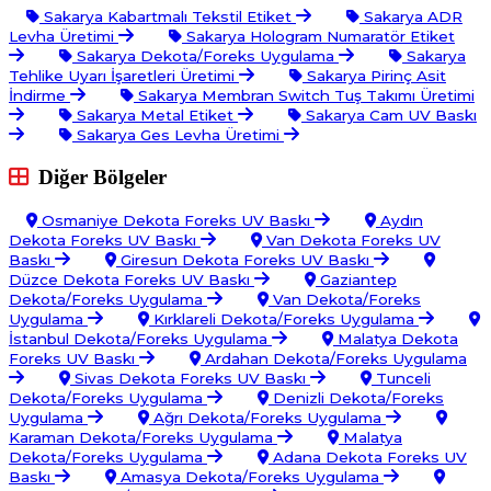
Sakarya Kabartmalı Tekstil Etiket
Sakarya ADR
Levha Üretimi
Sakarya Hologram Numaratör Etiket
Sakarya Dekota/Foreks Uygulama
Sakarya
Tehlike Uyarı İşaretleri Üretimi
Sakarya Pirinç Asit
İndirme
Sakarya Membran Switch Tuş Takımı Üretimi
Sakarya Metal Etiket
Sakarya Cam UV Baskı
Sakarya Ges Levha Üretimi
Diğer Bölgeler
Osmaniye Dekota Foreks UV Baskı
Aydın
Dekota Foreks UV Baskı
Van Dekota Foreks UV
Baskı
Giresun Dekota Foreks UV Baskı
Düzce Dekota Foreks UV Baskı
Gaziantep
Dekota/Foreks Uygulama
Van Dekota/Foreks
Uygulama
Kırklareli Dekota/Foreks Uygulama
İstanbul Dekota/Foreks Uygulama
Malatya Dekota
Foreks UV Baskı
Ardahan Dekota/Foreks Uygulama
Sivas Dekota Foreks UV Baskı
Tunceli
Dekota/Foreks Uygulama
Denizli Dekota/Foreks
Uygulama
Ağrı Dekota/Foreks Uygulama
Karaman Dekota/Foreks Uygulama
Malatya
Dekota/Foreks Uygulama
Adana Dekota Foreks UV
Baskı
Amasya Dekota/Foreks Uygulama