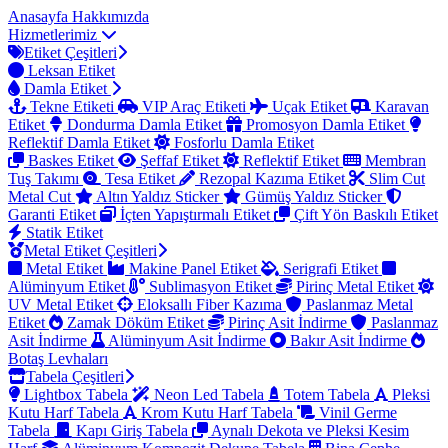
Anasayfa
Hakkımızda
Hizmetlerimiz
Etiket Çeşitleri
Leksan Etiket
Damla Etiket
Tekne Etiketi
VIP Araç Etiketi
Uçak Etiket
Karavan
Etiket
Dondurma Damla Etiket
Promosyon Damla Etiket
Reflektif Damla Etiket
Fosforlu Damla Etiket
Baskes Etiket
Şeffaf Etiket
Reflektif Etiket
Membran
Tuş Takımı
Tesa Etiket
Rezopal Kazıma Etiket
Slim Cut
Metal Cut
Altın Yaldız Sticker
Gümüş Yaldız Sticker
Garanti Etiket
İçten Yapıştırmalı Etiket
Çift Yön Baskılı Etiket
Statik Etiket
Metal Etiket Çeşitleri
Metal Etiket
Makine Panel Etiket
Serigrafi Etiket
Alüminyum Etiket
Sublimasyon Etiket
Pirinç Metal Etiket
UV Metal Etiket
Eloksallı Fiber Kazıma
Paslanmaz Metal
Etiket
Zamak Döküm Etiket
Pirinç Asit İndirme
Paslanmaz
Asit İndirme
Alüminyum Asit İndirme
Bakır Asit İndirme
Botaş Levhaları
Tabela Çeşitleri
Lightbox Tabela
Neon Led Tabela
Totem Tabela
Pleksi
Kutu Harf Tabela
Krom Kutu Harf Tabela
Vinil Germe
Tabela
Kapı Giriş Tabela
Aynalı Dekota ve Pleksi Kesim