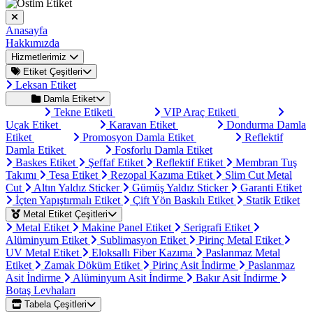
Anasayfa
Hakkımızda
Hizmetlerimiz
Etiket Çeşitleri
Leksan Etiket
Damla Etiket
Tekne Etiketi
VIP Araç Etiketi
Uçak Etiket
Karavan Etiket
Dondurma Damla
Etiket
Promosyon Damla Etiket
Reflektif
Damla Etiket
Fosforlu Damla Etiket
Baskes Etiket
Şeffaf Etiket
Reflektif Etiket
Membran Tuş
Takımı
Tesa Etiket
Rezopal Kazıma Etiket
Slim Cut Metal
Cut
Altın Yaldız Sticker
Gümüş Yaldız Sticker
Garanti Etiket
İçten Yapıştırmalı Etiket
Çift Yön Baskılı Etiket
Statik Etiket
Metal Etiket Çeşitleri
Metal Etiket
Makine Panel Etiket
Serigrafi Etiket
Alüminyum Etiket
Sublimasyon Etiket
Pirinç Metal Etiket
UV Metal Etiket
Eloksallı Fiber Kazıma
Paslanmaz Metal
Etiket
Zamak Döküm Etiket
Pirinç Asit İndirme
Paslanmaz
Asit İndirme
Alüminyum Asit İndirme
Bakır Asit İndirme
Botaş Levhaları
Tabela Çeşitleri