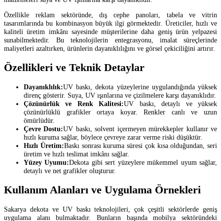
Özellikle reklam sektöründe, dış cephe panoları, tabela ve vitrin
tasarımlarında bu kombinasyon büyük ilgi görmektedir. Üreticiler, hızlı ve
kaliteli üretim imkânı sayesinde müşterilerine daha geniş ürün yelpazesi
sunabilmektedir. Bu teknolojilerin entegrasyonu, imalat süreçlerinde
maliyetleri azaltırken, ürünlerin dayanıklılığını ve görsel çekiciliğini artırır.
Özellikleri ve Teknik Detaylar
Dayanıklılık:
UV baskı, dekota yüzeylerine uygulandığında yüksek
direnç gösterir. Suya, UV ışınlarına ve çizilmelere karşı dayanıklıdır.
Çözünürlük ve Renk Kalitesi:
UV baskı, detaylı ve yüksek
çözünürlüklü grafikler ortaya koyar. Renkler canlı ve uzun
ömürlüdür.
Çevre Dostu:
UV baskı, solvent içermeyen mürekkepler kullanır ve
hızlı kuruma sağlar, böylece çevreye zarar verme riski düşüktür.
Hızlı Üretim:
Baskı sonrası kuruma süresi çok kısa olduğundan, seri
üretim ve hızlı teslimat imkânı sağlar.
Yüzey Uyumu:
Dekota gibi sert yüzeylere mükemmel uyum sağlar,
detaylı ve net grafikler oluşturur.
Kullanım Alanları ve Uygulama Örnekleri
Sakarya dekota ve UV baskı teknolojileri, çok çeşitli sektörlerde geniş
uygulama alanı bulmaktadır. Bunların başında mobilya sektöründeki