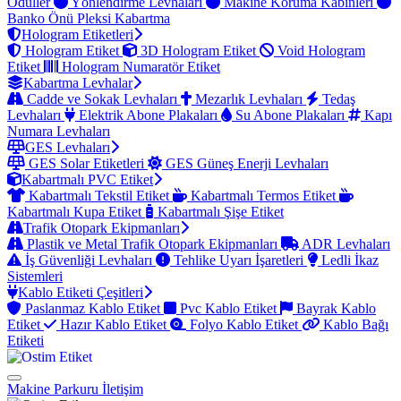
Ödüller
Yönlendirme Levhaları
Makine Koruma Kabinleri
Banko Önü Pleksi Kabartma
Hologram Etiketleri
Hologram Etiket
3D Hologram Etiket
Void Hologram
Etiket
Hologram Numaratör Etiket
Kabartma Levhalar
Cadde ve Sokak Levhaları
Mezarlık Levhaları
Tedaş
Levhaları
Elektrik Abone Plakaları
Su Abone Plakaları
Kapı
Numara Levhaları
GES Levhaları
GES Solar Etiketleri
GES Güneş Enerji Levhaları
Kabartmalı PVC Etiket
Kabartmalı Tekstil Etiket
Kabartmalı Termos Etiket
Kabartmalı Kupa Etiket
Kabartmalı Şişe Etiket
Trafik Otopark Ekipmanları
Plastik ve Metal Trafik Otopark Ekipmanları
ADR Levhaları
İş Güvenliği Levhaları
Tehlike Uyarı İşaretleri
Ledli İkaz
Sistemleri
Kablo Etiketi Çeşitleri
Paslanmaz Kablo Etiket
Pvc Kablo Etiket
Bayrak Kablo
Etiket
Hazır Kablo Etiket
Folyo Kablo Etiket
Kablo Bağı
Etiketi
Makine Parkuru
İletişim