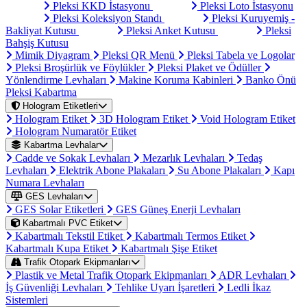
Pleksi KKD İstasyonu
Pleksi Loto İstasyonu
Pleksi Koleksiyon Standı
Pleksi Kuruyemiş -
Bakliyat Kutusu
Pleksi Anket Kutusu
Pleksi
Bahşiş Kutusu
Mimik Diyagram
Pleksi QR Menü
Pleksi Tabela ve Logolar
Pleksi Broşürlük ve Föylükler
Pleksi Plaket ve Ödüller
Yönlendirme Levhaları
Makine Koruma Kabinleri
Banko Önü
Pleksi Kabartma
Hologram Etiketleri
Hologram Etiket
3D Hologram Etiket
Void Hologram Etiket
Hologram Numaratör Etiket
Kabartma Levhalar
Cadde ve Sokak Levhaları
Mezarlık Levhaları
Tedaş
Levhaları
Elektrik Abone Plakaları
Su Abone Plakaları
Kapı
Numara Levhaları
GES Levhaları
GES Solar Etiketleri
GES Güneş Enerji Levhaları
Kabartmalı PVC Etiket
Kabartmalı Tekstil Etiket
Kabartmalı Termos Etiket
Kabartmalı Kupa Etiket
Kabartmalı Şişe Etiket
Trafik Otopark Ekipmanları
Plastik ve Metal Trafik Otopark Ekipmanları
ADR Levhaları
İş Güvenliği Levhaları
Tehlike Uyarı İşaretleri
Ledli İkaz
Sistemleri