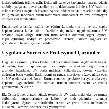
kişiselleştirilmiş ürünler gelir. Dekoratif panel ve kaplamalar, tasarım odaklı
mobilya parçaları, duvar panelleri ve iç dekorasyon ürünleri, UV baskı ile
dekore edilerek özgünlük kazanır. Ayrıca, reklam ve tanıtım sektöründe, dış
ve iç mekan tabelaları, vitrin tasarımları, billboardlar ve özel promosyon
ürünleri için tercih edilir.
Endüstriyel anlamda, sağlık ve eğitim kurumlarının iç ve dış cephe
kaplamalarında kullanılabilir. Özellikle dış mekan uygulamalarında UV
baskının dayanıklılığı, ürünlerin uzun ömürlü olmasını sağlar. Ayrıca,
kişiselleştirilmiş hediye ve promosyon ürünleri, kurum logoları ve
grafiklerinin baskısı için de idealdir.
Uygulama Süreci ve Profesyonel Çözümler
Uygulama aşaması, yüksek kaliteli dekota malzemesinin seçilmesiyle başlar.
Ardından, tasarım aşaması gelir ve müşterinin istekleri doğrultusunda
grafikler hazırlanır. UV baskı makinesi kullanılarak, dekota yüzeyine
doğrudan baskı yapılır. Baskı işlemi sırasında, mürekkep yüzeye nüfuz eder
ve UV ışınlarıyla hızla kurur. Kuruma sonrası, gerekirse koruyucu cila veya
kaplama uygulanabilir. Bu adımlar, ürünün ömrünü uzatır ve estetik
görünümünü pekiştirir.
Biz Ostim Etiket olarak, yüksek teknolojili UV baskı makineleri ve uzman
ekibimizle, müşterilerimize en kaliteli ve hızlı çözümleri sunmayı
hedefliyoruz. Ayrıca, sürdürülebilir üretim ve çevre dostu malzemeler
kullanma ilkemizle, sektörde fark yaratıyoruz.