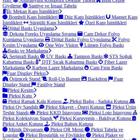
Harf
Alüminyum Kompozit Dekupe Tabela
Bina Cephe
Giydirme
Şantiye ve İnşaat Tabela
İç Mekan Kapı İsimlikleri
Bombeli Kapı İsimlikleri
Düz Kapı İsimlikleri
Magnet Kapı
İsimlikleri
Sürgülü Kapı İsimlikleri
Özel Kapı İsimlikleri
Dijital Baskı Uygulama
Dekota Foreks Uygulama Sıvama
Cam Dekor Folyo
Kumlama Uygulama
Dijital Baskı Folyo Uygulama
Folyo
Kesim Uygulama
One Way Vision
Lümen Folyo Baskı
Baskı ve Markalama
Serigrafi Baskı
UV Baskı
Tampon Baskı
STS Soğuk
Kabartma Baskı
DTF Sıcak Kabartma Baskı
Fiber Lazer
Markalama
Karbon Lazer Markalama
Cam Fırın Baskı
Fuar Display Pleksi
Örümcek Stand
Roll-Up Banner
Backdrop
Fuar
Display Stand
Fasülye Stand
Pleksi Kesim
Pleksi Kutu
Pleksi Ramak Kala Kutusu
Pleksi Bağış - Sadaka Kutusu
Pleksi Oy Sandığı
Pleksi Şikayet - Öneri Kutusu
Pleksi Ürün
Teşhir Standı
Pleksi KKD İstasyonu
Pleksi Loto İstasyonu
Pleksi Koleksiyon Standı
Pleksi Kuruyemiş - Bakliyat Kutusu
Pleksi Anket Kutusu
Pleksi Bahşiş Kutusu
Mimik Diyagram
Pleksi QR Menü
Pleksi Tabela ve
Logolar
Pleksi Broşürlük ve Föylükler
Pleksi Plaket ve