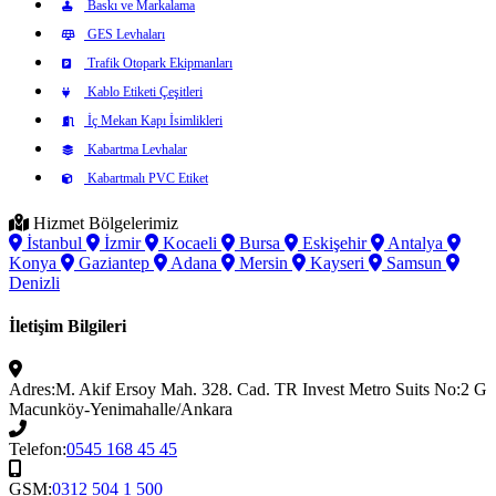
Baskı ve Markalama
GES Levhaları
Trafik Otopark Ekipmanları
Kablo Etiketi Çeşitleri
İç Mekan Kapı İsimlikleri
Kabartma Levhalar
Kabartmalı PVC Etiket
Hizmet Bölgelerimiz
İstanbul
İzmir
Kocaeli
Bursa
Eskişehir
Antalya
Konya
Gaziantep
Adana
Mersin
Kayseri
Samsun
Denizli
İletişim Bilgileri
Adres:
M. Akif Ersoy Mah. 328. Cad. TR Invest Metro Suits No:2 G
Macunköy-Yenimahalle/Ankara
Telefon:
0545 168 45 45
GSM:
0312 504 1 500