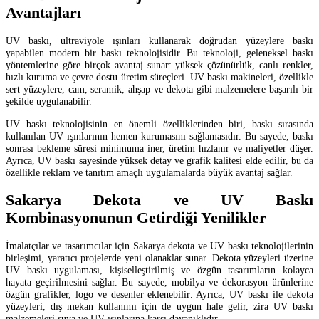
Avantajları
UV baskı, ultraviyole ışınları kullanarak doğrudan yüzeylere baskı
yapabilen modern bir baskı teknolojisidir. Bu teknoloji, geleneksel baskı
yöntemlerine göre birçok avantaj sunar: yüksek çözünürlük, canlı renkler,
hızlı kuruma ve çevre dostu üretim süreçleri. UV baskı makineleri, özellikle
sert yüzeylere, cam, seramik, ahşap ve dekota gibi malzemelere başarılı bir
şekilde uygulanabilir.
UV baskı teknolojisinin en önemli özelliklerinden biri, baskı sırasında
kullanılan UV ışınlarının hemen kurumasını sağlamasıdır. Bu sayede, baskı
sonrası bekleme süresi minimuma iner, üretim hızlanır ve maliyetler düşer.
Ayrıca, UV baskı sayesinde yüksek detay ve grafik kalitesi elde edilir, bu da
özellikle reklam ve tanıtım amaçlı uygulamalarda büyük avantaj sağlar.
Sakarya Dekota ve UV Baskı
Kombinasyonunun Getirdiği Yenilikler
İmalatçılar ve tasarımcılar için Sakarya dekota ve UV baskı teknolojilerinin
birleşimi, yaratıcı projelerde yeni olanaklar sunar. Dekota yüzeyleri üzerine
UV baskı uygulaması, kişiselleştirilmiş ve özgün tasarımların kolayca
hayata geçirilmesini sağlar. Bu sayede, mobilya ve dekorasyon ürünlerine
özgün grafikler, logo ve desenler eklenebilir. Ayrıca, UV baskı ile dekota
yüzeyleri, dış mekan kullanımı için de uygun hale gelir, zira UV baskı
malzemeleri suya ve UV ışınlarına karşı dayanıklıdır.