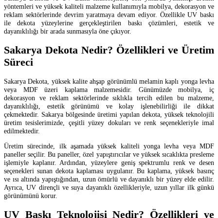
yöntemleri ve yüksek kaliteli malzeme kullanımıyla mobilya, dekorasyon ve
reklam sektörlerinde devrim yaratmaya devam ediyor. Özellikle UV baskı
ile dekota yüzeylerine gerçekleştirilen baskı çözümleri, estetik ve
dayanıklılığı bir arada sunmasıyla öne çıkıyor.
Sakarya Dekota Nedir? Özellikleri ve Üretim
Süreci
Sakarya Dekota, yüksek kalite ahşap görünümlü melamin kaplı yonga levha
veya MDF üzeri kaplama malzemesidir. Günümüzde mobilya, iç
dekorasyon ve reklam sektörlerinde sıklıkla tercih edilen bu malzeme,
dayanıklılığı, estetik görünümü ve kolay işlenebilirliği ile dikkat
çekmektedir. Sakarya bölgesinde üretimi yapılan dekota, yüksek teknolojili
üretim tesislerimizde, çeşitli yüzey dokuları ve renk seçenekleriyle imal
edilmektedir.
Üretim sürecinde, ilk aşamada yüksek kaliteli yonga levha veya MDF
paneller seçilir. Bu paneller, özel yapıştırıcılar ve yüksek sıcaklıkta presleme
işlemiyle kaplanır. Ardından, yüzeylere geniş spektrumlu renk ve desen
seçenekleri sunan dekota kaplaması uygulanır. Bu kaplama, yüksek basınç
ve ısı altında yapıştığından, uzun ömürlü ve dayanıklı bir yüzey elde edilir.
Ayrıca, UV dirençli ve suya dayanıklı özellikleriyle, uzun yıllar ilk günkü
görünümünü korur.
UV Baskı Teknolojisi Nedir? Özellikleri ve