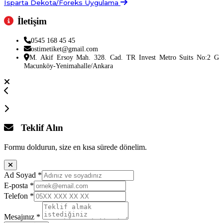
Isparta Dekota/Foreks Uygulama
İletişim
0545 168 45 45
ostimetiket@gmail.com
M. Akif Ersoy Mah. 328. Cad. TR Invest Metro Suits No:2 G
Macunköy-Yenimahalle/Ankara
Teklif Alın
Formu doldurun, size en kısa sürede dönelim.
Ad Soyad
*
E-posta
*
Telefon
*
Mesajınız
*