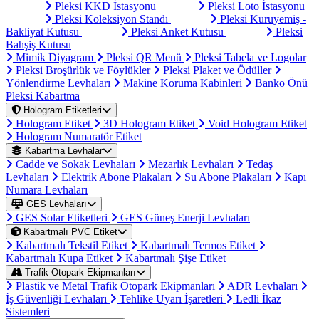
Pleksi KKD İstasyonu
Pleksi Loto İstasyonu
Pleksi Koleksiyon Standı
Pleksi Kuruyemiş -
Bakliyat Kutusu
Pleksi Anket Kutusu
Pleksi
Bahşiş Kutusu
Mimik Diyagram
Pleksi QR Menü
Pleksi Tabela ve Logolar
Pleksi Broşürlük ve Föylükler
Pleksi Plaket ve Ödüller
Yönlendirme Levhaları
Makine Koruma Kabinleri
Banko Önü
Pleksi Kabartma
Hologram Etiketleri
Hologram Etiket
3D Hologram Etiket
Void Hologram Etiket
Hologram Numaratör Etiket
Kabartma Levhalar
Cadde ve Sokak Levhaları
Mezarlık Levhaları
Tedaş
Levhaları
Elektrik Abone Plakaları
Su Abone Plakaları
Kapı
Numara Levhaları
GES Levhaları
GES Solar Etiketleri
GES Güneş Enerji Levhaları
Kabartmalı PVC Etiket
Kabartmalı Tekstil Etiket
Kabartmalı Termos Etiket
Kabartmalı Kupa Etiket
Kabartmalı Şişe Etiket
Trafik Otopark Ekipmanları
Plastik ve Metal Trafik Otopark Ekipmanları
ADR Levhaları
İş Güvenliği Levhaları
Tehlike Uyarı İşaretleri
Ledli İkaz
Sistemleri