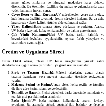
neme, güneş ışınlarına ve kimyasal maddelere karşı oldukça
dirençlidir. Bu özellikler, özellikle dış mekan uygulamalarında uzun
vadeli kullanım imkanı sunar.
Çevre Dostu ve Hızlı Kuruma:
UV mürekkepler, çevre dostu olup,
hızlı kuruma özelliği sayesinde üretim süreçleri hızlanır. Bu da daha
kısa sürede yüksek kaliteli ürünler elde edilmesini sağlar.
Yüzey Kalitesi:
Baskı sonrası yüzey pürüzsüz ve parlaktır. Ayrıca,
UV baskı yüzeyleri, kolay temizlenebilir ve bakım gerektirmez.
Çok Yönlü Kullanım:
Pleksi UV baskı, farklı kalınlık ve
boyutlardaki levhalara uygulanabilir. Ayrıca, farklı yüzeylere ve
tasarımlara uyum sağlar.
Üretim ve Uygulama Süreci
Ostim Etiket olarak, pleksi UV baskı süreçlerimiz yüksek kalite
standartlarına uygun olarak yürütülür. İşte genel üretim aşamaları:
Proje ve Tasarım Hazırlığı:
Müşteri taleplerine uygun olarak
tasarım hazırlanır veya mevcut tasarımlar üzerinde revizyonlar
yapılır.
Malzeme Seçimi ve Kesim:
Uygun pleksi levha seçilir ve istenilen
ölçülere göre kesim işlemi gerçekleştirilir.
Temizlik ve Hazırlık:
Pleksi yüzeyleri, baskı öncesinde temizlenir ve
toz, kir gibi partiküllerden arındırılır.
Baskı İşlemi:
UV baskı makinesi kullanılarak tasarım levhaya
uygulanır. Bu aşamada yüksek çözünürlüklü baskılar ve detaylar