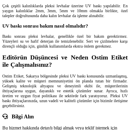
Çok çeşitli kalınlıklarda pleksi levhalar üzerine UV baskı yapılabilir. En
yaygın kalınlıklar 2mm, 3mm, 5mm ve 10mm olmakla birlikte, özel
talepler doğrultusunda daha kalın levhalar da işleme alınabilir.
UV baskı sonrası bakım nasıl olmalıdır?
Baskı sonrası pleksi levhalar, genellikle özel bir bakım gerektirmez.
Yüzeyleri su ve hafif deterjan ile temizlenebilir. Sert ve çizilmelere karşı
dirençli olduğu için, günlük kullanımlarda ekstra önlem gerekmez.
Editörün Düşüncesi ve Neden Ostim Etiket
ile Çalışmalısınız?
Ostim Etiket, Sakarya bölgesinde pleksi UV baskı konusunda uzmanlaşmış,
yüksek kalite ve müşteri memnuniyetini ön planda tutan bir firmadır.
Gelişmiş teknolojik altyapısı ve deneyimli ekibi ile, müşterilerinin
ihtiyaçlarına uygun, dayanıklı ve estetik çözümler sunar. Ayrıca, hızlı
üretim ve uygun fiyat politikası ile sektörde fark yaratıyoruz. Pleksi UV
baskı ihtiyaçlarınızda, uzun vadeli ve kaliteli çözümler için bizimle iletişime
geçebilirsiniz.
Bilgi Alın
Bu hizmet hakkında detaylı bilgi almak veya teklif istemek için