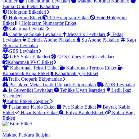
Ödüller
Yönlendirme Levhaları
Makine Koruma Kabinleri
Banko Önü Pleksi Kabartma
Hologram Etiketleri
Hologram Etiket
3D Hologram Etiket
Void Hologram
Etiket
Hologram Numaratör Etiket
Kabartma Levhalar
Cadde ve Sokak Levhaları
Mezarlık Levhaları
Tedaş
Levhaları
Elektrik Abone Plakaları
Su Abone Plakaları
Kapı
Numara Levhaları
GES Levhaları
GES Solar Etiketleri
GES Güneş Enerji Levhaları
Kabartmalı PVC Etiket
Kabartmalı Tekstil Etiket
Kabartmalı Termos Etiket
Kabartmalı Kupa Etiket
Kabartmalı Şişe Etiket
Trafik Otopark Ekipmanları
Plastik ve Metal Trafik Otopark Ekipmanları
ADR Levhaları
İş Güvenliği Levhaları
Tehlike Uyarı İşaretleri
Ledli İkaz
Sistemleri
Kablo Etiketi Çeşitleri
Paslanmaz Kablo Etiket
Pvc Kablo Etiket
Bayrak Kablo
Etiket
Hazır Kablo Etiket
Folyo Kablo Etiket
Kablo Bağı
Etiketi
Makine Parkuru
İletişim