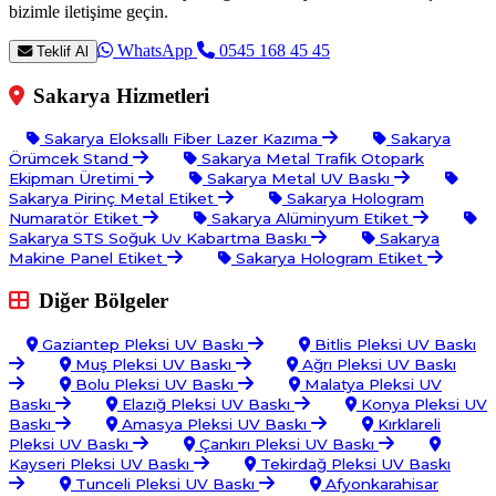
bizimle iletişime geçin.
WhatsApp
0545 168 45 45
Teklif Al
Sakarya Hizmetleri
Sakarya Eloksallı Fiber Lazer Kazıma
Sakarya
Örümcek Stand
Sakarya Metal Trafik Otopark
Ekipman Üretimi
Sakarya Metal UV Baskı
Sakarya Pirinç Metal Etiket
Sakarya Hologram
Numaratör Etiket
Sakarya Alüminyum Etiket
Sakarya STS Soğuk Uv Kabartma Baskı
Sakarya
Makine Panel Etiket
Sakarya Hologram Etiket
Diğer Bölgeler
Gaziantep Pleksi UV Baskı
Bitlis Pleksi UV Baskı
Muş Pleksi UV Baskı
Ağrı Pleksi UV Baskı
Bolu Pleksi UV Baskı
Malatya Pleksi UV
Baskı
Elazığ Pleksi UV Baskı
Konya Pleksi UV
Baskı
Amasya Pleksi UV Baskı
Kırklareli
Pleksi UV Baskı
Çankırı Pleksi UV Baskı
Kayseri Pleksi UV Baskı
Tekirdağ Pleksi UV Baskı
Tunceli Pleksi UV Baskı
Afyonkarahisar