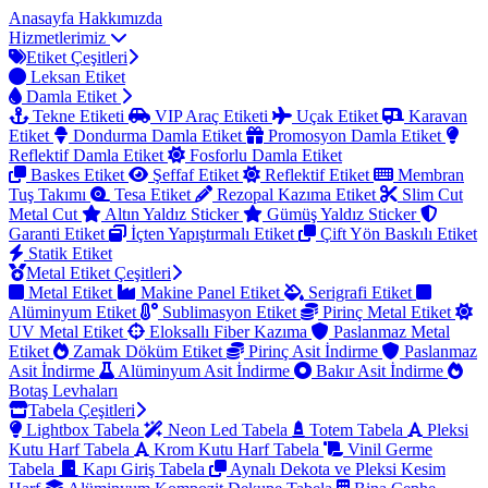
Anasayfa
Hakkımızda
Hizmetlerimiz
Etiket Çeşitleri
Leksan Etiket
Damla Etiket
Tekne Etiketi
VIP Araç Etiketi
Uçak Etiket
Karavan
Etiket
Dondurma Damla Etiket
Promosyon Damla Etiket
Reflektif Damla Etiket
Fosforlu Damla Etiket
Baskes Etiket
Şeffaf Etiket
Reflektif Etiket
Membran
Tuş Takımı
Tesa Etiket
Rezopal Kazıma Etiket
Slim Cut
Metal Cut
Altın Yaldız Sticker
Gümüş Yaldız Sticker
Garanti Etiket
İçten Yapıştırmalı Etiket
Çift Yön Baskılı Etiket
Statik Etiket
Metal Etiket Çeşitleri
Metal Etiket
Makine Panel Etiket
Serigrafi Etiket
Alüminyum Etiket
Sublimasyon Etiket
Pirinç Metal Etiket
UV Metal Etiket
Eloksallı Fiber Kazıma
Paslanmaz Metal
Etiket
Zamak Döküm Etiket
Pirinç Asit İndirme
Paslanmaz
Asit İndirme
Alüminyum Asit İndirme
Bakır Asit İndirme
Botaş Levhaları
Tabela Çeşitleri
Lightbox Tabela
Neon Led Tabela
Totem Tabela
Pleksi
Kutu Harf Tabela
Krom Kutu Harf Tabela
Vinil Germe
Tabela
Kapı Giriş Tabela
Aynalı Dekota ve Pleksi Kesim