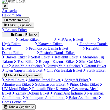
Anasayfa
Hakkımızda
Hizmetlerimiz
Etiket Çeşitleri
Leksan Etiket
Damla Etiket
Tekne Etiketi
VIP Araç Etiketi
Uçak Etiket
Karavan Etiket
Dondurma Damla
Etiket
Promosyon Damla Etiket
Reflektif
Damla Etiket
Fosforlu Damla Etiket
Baskes Etiket
Şeffaf Etiket
Reflektif Etiket
Membran Tuş
Takımı
Tesa Etiket
Rezopal Kazıma Etiket
Slim Cut Metal
Cut
Altın Yaldız Sticker
Gümüş Yaldız Sticker
Garanti Etiket
İçten Yapıştırmalı Etiket
Çift Yön Baskılı Etiket
Statik Etiket
Metal Etiket Çeşitleri
Metal Etiket
Makine Panel Etiket
Serigrafi Etiket
Alüminyum Etiket
Sublimasyon Etiket
Pirinç Metal Etiket
UV Metal Etiket
Eloksallı Fiber Kazıma
Paslanmaz Metal
Etiket
Zamak Döküm Etiket
Pirinç Asit İndirme
Paslanmaz
Asit İndirme
Alüminyum Asit İndirme
Bakır Asit İndirme
Botaş Levhaları
Tabela Çeşitleri