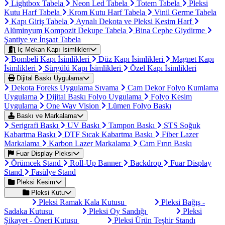
Lightbox Tabela
Neon Led Tabela
Totem Tabela
Pleksi
Kutu Harf Tabela
Krom Kutu Harf Tabela
Vinil Germe Tabela
Kapı Giriş Tabela
Aynalı Dekota ve Pleksi Kesim Harf
Alüminyum Kompozit Dekupe Tabela
Bina Cephe Giydirme
Şantiye ve İnşaat Tabela
İç Mekan Kapı İsimlikleri
Bombeli Kapı İsimlikleri
Düz Kapı İsimlikleri
Magnet Kapı
İsimlikleri
Sürgülü Kapı İsimlikleri
Özel Kapı İsimlikleri
Dijital Baskı Uygulama
Dekota Foreks Uygulama Sıvama
Cam Dekor Folyo Kumlama
Uygulama
Dijital Baskı Folyo Uygulama
Folyo Kesim
Uygulama
One Way Vision
Lümen Folyo Baskı
Baskı ve Markalama
Serigrafi Baskı
UV Baskı
Tampon Baskı
STS Soğuk
Kabartma Baskı
DTF Sıcak Kabartma Baskı
Fiber Lazer
Markalama
Karbon Lazer Markalama
Cam Fırın Baskı
Fuar Display Pleksi
Örümcek Stand
Roll-Up Banner
Backdrop
Fuar Display
Stand
Fasülye Stand
Pleksi Kesim
Pleksi Kutu
Pleksi Ramak Kala Kutusu
Pleksi Bağış -
Sadaka Kutusu
Pleksi Oy Sandığı
Pleksi
Şikayet - Öneri Kutusu
Pleksi Ürün Teşhir Standı