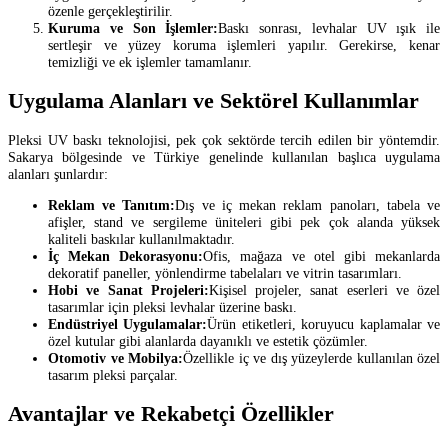
özenle gerçekleştirilir.
Kuruma ve Son İşlemler:
Baskı sonrası, levhalar UV ışık ile
sertleşir ve yüzey koruma işlemleri yapılır. Gerekirse, kenar
temizliği ve ek işlemler tamamlanır.
Uygulama Alanları ve Sektörel Kullanımlar
Pleksi UV baskı teknolojisi, pek çok sektörde tercih edilen bir yöntemdir.
Sakarya bölgesinde ve Türkiye genelinde kullanılan başlıca uygulama
alanları şunlardır:
Reklam ve Tanıtım:
Dış ve iç mekan reklam panoları, tabela ve
afişler, stand ve sergileme üniteleri gibi pek çok alanda yüksek
kaliteli baskılar kullanılmaktadır.
İç Mekan Dekorasyonu:
Ofis, mağaza ve otel gibi mekanlarda
dekoratif paneller, yönlendirme tabelaları ve vitrin tasarımları.
Hobi ve Sanat Projeleri:
Kişisel projeler, sanat eserleri ve özel
tasarımlar için pleksi levhalar üzerine baskı.
Endüstriyel Uygulamalar:
Ürün etiketleri, koruyucu kaplamalar ve
özel kutular gibi alanlarda dayanıklı ve estetik çözümler.
Otomotiv ve Mobilya:
Özellikle iç ve dış yüzeylerde kullanılan özel
tasarım pleksi parçalar.
Avantajlar ve Rekabetçi Özellikler