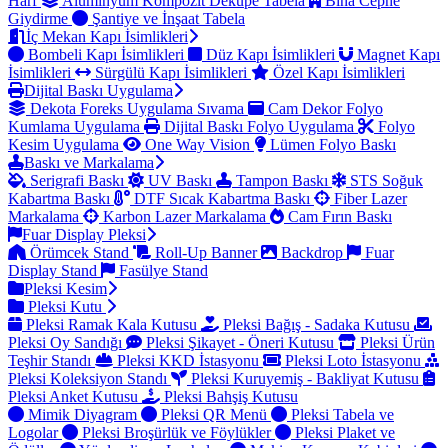
Harf
Alüminyum Kompozit Dekupe Tabela
Bina Cephe
Giydirme
Şantiye ve İnşaat Tabela
İç Mekan Kapı İsimlikleri
Bombeli Kapı İsimlikleri
Düz Kapı İsimlikleri
Magnet Kapı
İsimlikleri
Sürgülü Kapı İsimlikleri
Özel Kapı İsimlikleri
Dijital Baskı Uygulama
Dekota Foreks Uygulama Sıvama
Cam Dekor Folyo
Kumlama Uygulama
Dijital Baskı Folyo Uygulama
Folyo
Kesim Uygulama
One Way Vision
Lümen Folyo Baskı
Baskı ve Markalama
Serigrafi Baskı
UV Baskı
Tampon Baskı
STS Soğuk
Kabartma Baskı
DTF Sıcak Kabartma Baskı
Fiber Lazer
Markalama
Karbon Lazer Markalama
Cam Fırın Baskı
Fuar Display Pleksi
Örümcek Stand
Roll-Up Banner
Backdrop
Fuar
Display Stand
Fasülye Stand
Pleksi Kesim
Pleksi Kutu
Pleksi Ramak Kala Kutusu
Pleksi Bağış - Sadaka Kutusu
Pleksi Oy Sandığı
Pleksi Şikayet - Öneri Kutusu
Pleksi Ürün
Teşhir Standı
Pleksi KKD İstasyonu
Pleksi Loto İstasyonu
Pleksi Koleksiyon Standı
Pleksi Kuruyemiş - Bakliyat Kutusu
Pleksi Anket Kutusu
Pleksi Bahşiş Kutusu
Mimik Diyagram
Pleksi QR Menü
Pleksi Tabela ve
Logolar
Pleksi Broşürlük ve Föylükler
Pleksi Plaket ve