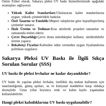
Ostim Etiket olarak, Sakarya pleksi UV baskı hizmetlerimizde aşağıdaki
avantajları sağlıyoruz:
Yüksek Kalite Standartları:
Uluslararası kalite standartlarına
uygun, yüksek çözünürlüklü baskılar.
Özel Tasarım ve Esneklik:
Müşteri taleplerine göre kişiselleştirilmiş
çözümler sunarız.
Hızlı Üretim ve Teslimat:
Kısa sürelerde projeleri tamamlar ve
zamanında teslim ederiz.
Çevre Duyarlılığı:
Çevre dostu mürekkepler kullanır, sürdürülebilir
üretim yaparız.
Rekabetçi Fiyatlar:
Kaliteden ödün vermeden uygun fiyatlandırma
politikası uygularız.
Sakarya Pleksi UV Baskı ile İlgili Sıkça
Sorulan Sorular (SSS)
UV baskı ile pleksi levhalar ne kadar dayanıklıdır?
UV baskı ile yapılan pleksi levhalar, özellikle dış mekan kullanımı için
tasarlandığında, güneş ışınları, su ve kimyasal maddelere karşı oldukça
dirençlidir. Uzun yıllar boyunca renk ve kalite kaybı yaşamadan
kullanılabilirler.
Hangi pleksi kalınlıklarına UV baskı uygulanabilir?