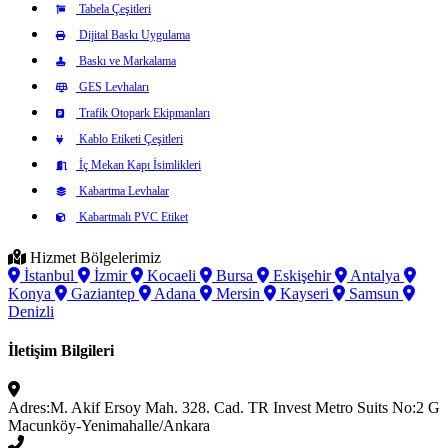
Tabela Çeşitleri
Dijital Baskı Uygulama
Baskı ve Markalama
GES Levhaları
Trafik Otopark Ekipmanları
Kablo Etiketi Çeşitleri
İç Mekan Kapı İsimlikleri
Kabartma Levhalar
Kabartmalı PVC Etiket
Hizmet Bölgelerimiz
İstanbul
İzmir
Kocaeli
Bursa
Eskişehir
Antalya
Konya
Gaziantep
Adana
Mersin
Kayseri
Samsun
Denizli
İletişim Bilgileri
Adres:
M. Akif Ersoy Mah. 328. Cad. TR Invest Metro Suits No:2 G
Macunköy-Yenimahalle/Ankara