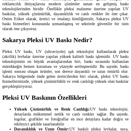
reklamcılık ihtiyaçlarına modern çözümler sunan en gelişmiş baskı
teknolojilerinden biridir. Özellikle pleksi malzeme üzerine yapılan UV
baskılar, yüksek çözünürlük, dayanıklılık ve canlı renkler ile öne çıkar.
Ostim Etiket olarak, üretici ve imalatçı kimliğimizle, Sakarya pleksi UV
baskı hizmetleri konusunda uzmanlaşmış ve sektörde güvenilir bir isim
olarak öne çıkıyoruz.
Sakarya Pleksi UV Baskı Nedir?
Pleksi UV baskı, UV (ultraviyole) ışık teknolojisi kullanılarak pleksi
(akrilik) levhalar üzerine yapılan yüksek kaliteli baskı işlemidir. UV baskı
teknolojisinin en büyük avantajlarından biri, baskı sırasında kullanılan
mürekkeğin hemen kuruması ve yüzeyde sertleşmesidir. Bu sayede, baskı
işlemi sonrası oluşan ürünler, son derece dayanıklı ve uzun ömürlü olur.
Sakarya bölgesinde önde gelen üreticilerden biri olarak, pleksi UV baskı
hizmetlerimizde, yüksek çözünürlüklü ve renk canlılığı yüksek olan baskılar
gerçekleştiriyoruz.
Pleksi UV Baskının Özellikleri
Yüksek Çözünürlük ve Renk Canlılığı:
UV baskı teknolojisi,
detaylarda mükemmel netlik ve canlı renkler sağlar. Bu sayede,
logolar, grafikler ve fotoğraflar en ince detaylara kadar doğru ve
etkileyici şekilde tasarlanabilir.
Dayanıklılık ve Uzun Ömür:
UV baskılı pleksi levhalar, suya,