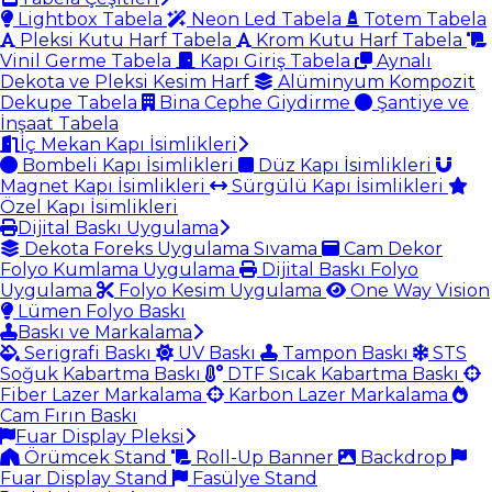
Lightbox Tabela
Neon Led Tabela
Totem Tabela
Pleksi Kutu Harf Tabela
Krom Kutu Harf Tabela
Vinil Germe Tabela
Kapı Giriş Tabela
Aynalı
Dekota ve Pleksi Kesim Harf
Alüminyum Kompozit
Dekupe Tabela
Bina Cephe Giydirme
Şantiye ve
İnşaat Tabela
İç Mekan Kapı İsimlikleri
Bombeli Kapı İsimlikleri
Düz Kapı İsimlikleri
Magnet Kapı İsimlikleri
Sürgülü Kapı İsimlikleri
Özel Kapı İsimlikleri
Dijital Baskı Uygulama
Dekota Foreks Uygulama Sıvama
Cam Dekor
Folyo Kumlama Uygulama
Dijital Baskı Folyo
Uygulama
Folyo Kesim Uygulama
One Way Vision
Lümen Folyo Baskı
Baskı ve Markalama
Serigrafi Baskı
UV Baskı
Tampon Baskı
STS
Soğuk Kabartma Baskı
DTF Sıcak Kabartma Baskı
Fiber Lazer Markalama
Karbon Lazer Markalama
Cam Fırın Baskı
Fuar Display Pleksi
Örümcek Stand
Roll-Up Banner
Backdrop
Fuar Display Stand
Fasülye Stand