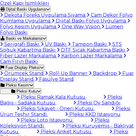
Özel Kapı İsimlikleri
Dijital Baskı Uygulama
Dekota Foreks Uygulama Sıvama
Cam Dekor Folyo
Kumlama Uygulama
Dijital Baskı Folyo Uygulama
Folyo Kesim Uygulama
One Way Vision
Lümen
Folyo Baskı
Baskı ve Markalama
Serigrafi Baskı
UV Baskı
Tampon Baskı
STS
Soğuk Kabartma Baskı
DTF Sıcak Kabartma Baskı
Fiber Lazer Markalama
Karbon Lazer Markalama
Cam Fırın Baskı
Fuar Display Pleksi
Örümcek Stand
Roll-Up Banner
Backdrop
Fuar
Display Stand
Fasülye Stand
Pleksi Kesim
Pleksi Kutu
Pleksi Ramak Kala Kutusu
Pleksi
Bağış - Sadaka Kutusu
Pleksi Oy Sandığı
Pleksi Şikayet - Öneri Kutusu
Pleksi
Ürün Teşhir Standı
Pleksi KKD İstasyonu
Pleksi Loto İstasyonu
Pleksi
Koleksiyon Standı
Pleksi Kuruyemiş - Bakliyat
Kutusu
Pleksi Anket Kutusu
Pleksi