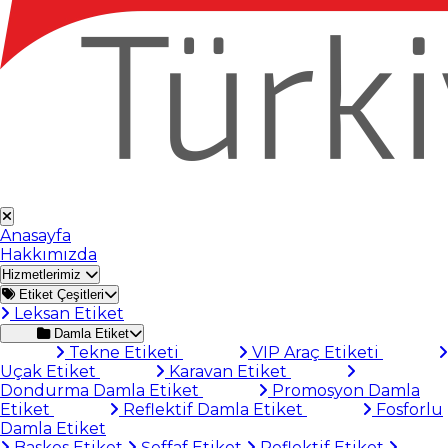
Anasayfa
Hakkımızda
Hizmetlerimiz
Etiket Çeşitleri
Leksan Etiket
Damla Etiket
Tekne Etiketi
VIP Araç Etiketi
Uçak Etiket
Karavan Etiket
Dondurma Damla Etiket
Promosyon Damla
Etiket
Reflektif Damla Etiket
Fosforlu
Damla Etiket
Baskes Etiket
Şeffaf Etiket
Reflektif Etiket