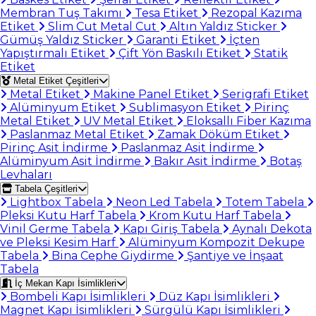
Membran Tuş Takımı
Tesa Etiket
Rezopal Kazıma
Etiket
Slim Cut Metal Cut
Altın Yaldız Sticker
Gümüş Yaldız Sticker
Garanti Etiket
İçten
Yapıştırmalı Etiket
Çift Yön Baskılı Etiket
Statik
Etiket
Metal Etiket Çeşitleri
Metal Etiket
Makine Panel Etiket
Serigrafi Etiket
Alüminyum Etiket
Sublimasyon Etiket
Pirinç
Metal Etiket
UV Metal Etiket
Eloksallı Fiber Kazıma
Paslanmaz Metal Etiket
Zamak Döküm Etiket
Pirinç Asit İndirme
Paslanmaz Asit İndirme
Alüminyum Asit İndirme
Bakır Asit İndirme
Botaş
Levhaları
Tabela Çeşitleri
Lightbox Tabela
Neon Led Tabela
Totem Tabela
Pleksi Kutu Harf Tabela
Krom Kutu Harf Tabela
Vinil Germe Tabela
Kapı Giriş Tabela
Aynalı Dekota
ve Pleksi Kesim Harf
Alüminyum Kompozit Dekupe
Tabela
Bina Cephe Giydirme
Şantiye ve İnşaat
Tabela
İç Mekan Kapı İsimlikleri
Bombeli Kapı İsimlikleri
Düz Kapı İsimlikleri
Magnet Kapı İsimlikleri
Sürgülü Kapı İsimlikleri