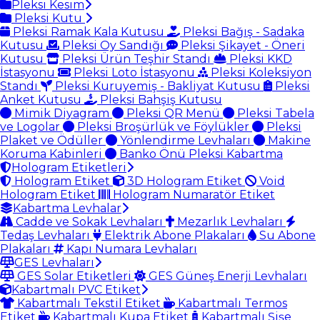
Pleksi Kesim
Pleksi Kutu
Pleksi Ramak Kala Kutusu
Pleksi Bağış - Sadaka
Kutusu
Pleksi Oy Sandığı
Pleksi Şikayet - Öneri
Kutusu
Pleksi Ürün Teşhir Standı
Pleksi KKD
İstasyonu
Pleksi Loto İstasyonu
Pleksi Koleksiyon
Standı
Pleksi Kuruyemiş - Bakliyat Kutusu
Pleksi
Anket Kutusu
Pleksi Bahşiş Kutusu
Mimik Diyagram
Pleksi QR Menü
Pleksi Tabela
ve Logolar
Pleksi Broşürlük ve Föylükler
Pleksi
Plaket ve Ödüller
Yönlendirme Levhaları
Makine
Koruma Kabinleri
Banko Önü Pleksi Kabartma
Hologram Etiketleri
Hologram Etiket
3D Hologram Etiket
Void
Hologram Etiket
Hologram Numaratör Etiket
Kabartma Levhalar
Cadde ve Sokak Levhaları
Mezarlık Levhaları
Tedaş Levhaları
Elektrik Abone Plakaları
Su Abone
Plakaları
Kapı Numara Levhaları
GES Levhaları
GES Solar Etiketleri
GES Güneş Enerji Levhaları
Kabartmalı PVC Etiket
Kabartmalı Tekstil Etiket
Kabartmalı Termos
Etiket
Kabartmalı Kupa Etiket
Kabartmalı Şişe