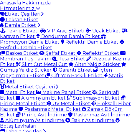
Anasayfa
Hakkımızda
Hizmetlerimiz
Etiket Çeşitleri
Leksan Etiket
Damla Etiket
Tekne Etiketi
VIP Araç Etiketi
Uçak Etiket
Karavan Etiket
Dondurma Damla Etiket
Promosyon Damla Etiket
Reflektif Damla Etiket
Fosforlu Damla Etiket
Baskes Etiket
Şeffaf Etiket
Reflektif Etiket
Membran Tuş Takımı
Tesa Etiket
Rezopal Kazıma
Etiket
Slim Cut Metal Cut
Altın Yaldız Sticker
Gümüş Yaldız Sticker
Garanti Etiket
İçten
Yapıştırmalı Etiket
Çift Yön Baskılı Etiket
Statik
Etiket
Metal Etiket Çeşitleri
Metal Etiket
Makine Panel Etiket
Serigrafi
Etiket
Alüminyum Etiket
Sublimasyon Etiket
Pirinç Metal Etiket
UV Metal Etiket
Eloksallı Fiber
Kazıma
Paslanmaz Metal Etiket
Zamak Döküm
Etiket
Pirinç Asit İndirme
Paslanmaz Asit İndirme
Alüminyum Asit İndirme
Bakır Asit İndirme
Botaş Levhaları
Tabela Çeşitleri