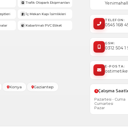
Trafik Otopark Ekipmanları
Yenimahall
şitleri
İç Mekan Kapı İsimlikleri
TELEFON:
0545 168 4
halar
Kabartmalı PVC Etiket
GSM:
0312 504 1
E-POSTA:
ostimetik
Konya
Gaziantep
Çalışma Saatl
Pazartesi - Cuma
Cumartesi
Pazar