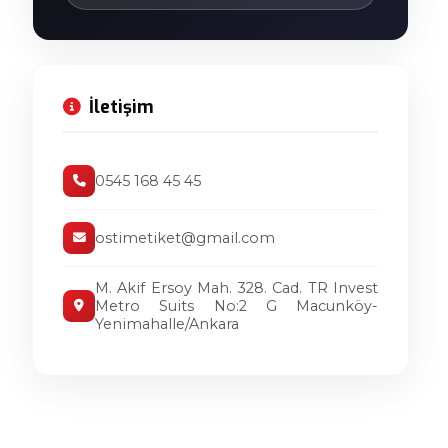
İletişim
0545 168 45 45
ostimetiket@gmail.com
M. Akif Ersoy Mah. 328. Cad. TR Invest
Metro Suits No:2 G Macunköy-
Yenimahalle/Ankara