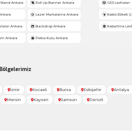
Stand Ankara
Roll Up Banner Ankara
GES Levhaları
Ankara
Lazer Markalama Ankara
Kablo Etiketi Çe
ision Ankara
Backdrop Ankara
Kabartma Lev
sim Ankara
Pleksi Kutu Ankara
Bölgelerimiz
İzmir
Kocaeli
Bursa
Eskişehir
Antalya
Mersin
Kayseri
Samsun
Denizli