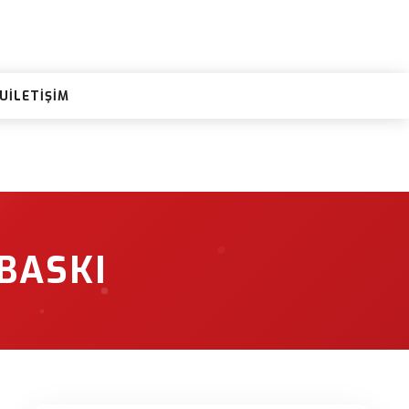
RU
İLETIŞIM
BASKI