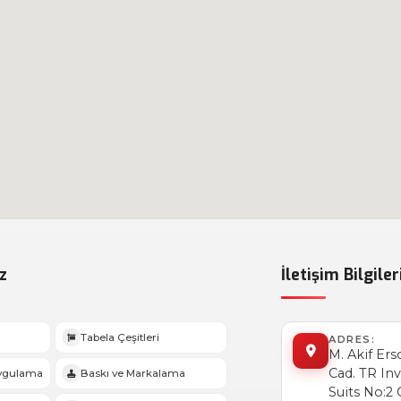
z
İletişim Bilgiler
Tabela Çeşitleri
ADRES:
M. Akif Ers
Cad. TR In
Uygulama
Baskı ve Markalama
Suits No:2