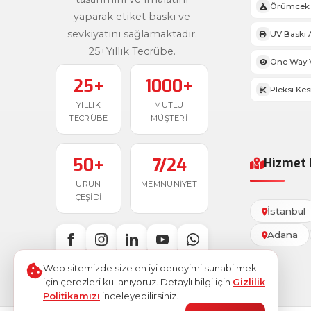
Örümcek 
yaparak etiket baskı ve
sevkiyatını sağlamaktadır.
UV Baskı 
25+Yıllık Tecrübe.
One Way V
25+
1000+
Pleksi Ke
YILLIK
MUTLU
TECRÜBE
MÜŞTERI
50+
7/24
Hizmet 
ÜRÜN
MEMNUNIYET
ÇEŞIDI
İstanbul
Adana
Web sitemizde size en iyi deneyimi sunabilmek
için çerezleri kullanıyoruz. Detaylı bilgi için
Gizlilik
Politikamızı
inceleyebilirsiniz.