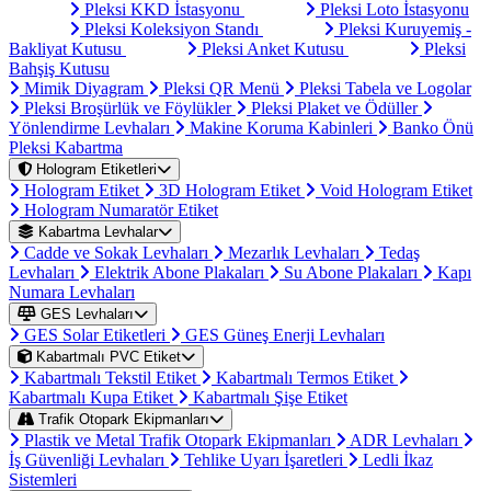
Pleksi KKD İstasyonu
Pleksi Loto İstasyonu
Pleksi Koleksiyon Standı
Pleksi Kuruyemiş -
Bakliyat Kutusu
Pleksi Anket Kutusu
Pleksi
Bahşiş Kutusu
Mimik Diyagram
Pleksi QR Menü
Pleksi Tabela ve Logolar
Pleksi Broşürlük ve Föylükler
Pleksi Plaket ve Ödüller
Yönlendirme Levhaları
Makine Koruma Kabinleri
Banko Önü
Pleksi Kabartma
Hologram Etiketleri
Hologram Etiket
3D Hologram Etiket
Void Hologram Etiket
Hologram Numaratör Etiket
Kabartma Levhalar
Cadde ve Sokak Levhaları
Mezarlık Levhaları
Tedaş
Levhaları
Elektrik Abone Plakaları
Su Abone Plakaları
Kapı
Numara Levhaları
GES Levhaları
GES Solar Etiketleri
GES Güneş Enerji Levhaları
Kabartmalı PVC Etiket
Kabartmalı Tekstil Etiket
Kabartmalı Termos Etiket
Kabartmalı Kupa Etiket
Kabartmalı Şişe Etiket
Trafik Otopark Ekipmanları
Plastik ve Metal Trafik Otopark Ekipmanları
ADR Levhaları
İş Güvenliği Levhaları
Tehlike Uyarı İşaretleri
Ledli İkaz
Sistemleri