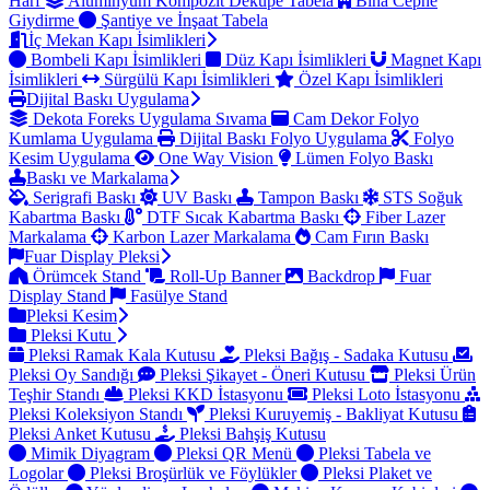
Harf
Alüminyum Kompozit Dekupe Tabela
Bina Cephe
Giydirme
Şantiye ve İnşaat Tabela
İç Mekan Kapı İsimlikleri
Bombeli Kapı İsimlikleri
Düz Kapı İsimlikleri
Magnet Kapı
İsimlikleri
Sürgülü Kapı İsimlikleri
Özel Kapı İsimlikleri
Dijital Baskı Uygulama
Dekota Foreks Uygulama Sıvama
Cam Dekor Folyo
Kumlama Uygulama
Dijital Baskı Folyo Uygulama
Folyo
Kesim Uygulama
One Way Vision
Lümen Folyo Baskı
Baskı ve Markalama
Serigrafi Baskı
UV Baskı
Tampon Baskı
STS Soğuk
Kabartma Baskı
DTF Sıcak Kabartma Baskı
Fiber Lazer
Markalama
Karbon Lazer Markalama
Cam Fırın Baskı
Fuar Display Pleksi
Örümcek Stand
Roll-Up Banner
Backdrop
Fuar
Display Stand
Fasülye Stand
Pleksi Kesim
Pleksi Kutu
Pleksi Ramak Kala Kutusu
Pleksi Bağış - Sadaka Kutusu
Pleksi Oy Sandığı
Pleksi Şikayet - Öneri Kutusu
Pleksi Ürün
Teşhir Standı
Pleksi KKD İstasyonu
Pleksi Loto İstasyonu
Pleksi Koleksiyon Standı
Pleksi Kuruyemiş - Bakliyat Kutusu
Pleksi Anket Kutusu
Pleksi Bahşiş Kutusu
Mimik Diyagram
Pleksi QR Menü
Pleksi Tabela ve
Logolar
Pleksi Broşürlük ve Föylükler
Pleksi Plaket ve