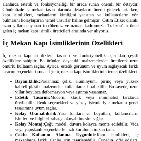
alanlarda estetik ve fonksiyonelliği bir arada sunan önemli bir detaydır.
Günümüzde iç mekan tasarımlarında detayların önemi giderek artarken,
kapı isimlikleri, mekanların kimliğini yansıtan ve kullanıcıların yön
bulmasını kolaylaştıran temel unsurlar haline gelmiştir. Ostim Etiket olarak,
uzun yıllara dayanan tecrübemiz ve uzman kadromuzla Trabzon’un önde
gelen iç mekan kapı isimlik üreticileri arasında yer alıyoruz.
İç Mekan Kapı İsimliklerinin Özellikleri
İç mekan kapı isimlikleri, tasarım ve fonksiyonellik açısından çeşitli
özelliklere sahiptir. Bu ürünler, dayanıklı malzemelerden üretilerek uzun
ömürlü kullanım sağlar. Ayrıca, estetik görünüm ve uyum sağlayacak farklı
tasarım seçenekleri sunar. İşte iç mekan kapı isimliklerinin temel özellikleri:
Dayanıklılık:
Paslanmaz çelik, alüminyum, pirinç veya yüksek
kaliteli plastik malzemeler kullanılarak imal edilir. Bu sayede, uzun
yıllar boyunca deformasyon veya aşınma yaşanmaz.
Estetik Tasarım:
Modern, klasik veya minimalist tarzlarda
üretilebilir. Renk seçenekleri ve yüzey işlemleriyle mekanın genel
tasarımına uyum sağlar.
Kolay Okunabilirlik:
Yazı fontları ve boyutları, kullanıcıların
isimleri ve bilgileri rahatça okuyabilmesini sağlar.
Kolay Montaj:
Çoğu model, duvara kolayca monte edilebilir. Vida
veya yapışkanlı seçeneklerle hızlı kuruluma imkan tanır.
Çoklu Kullanım Alanına Uygunluk:
Kapı isimlikleri, iç
mekanlarda farklı alanlar için tasarlanabilir. Örneğin, ofis odaları,