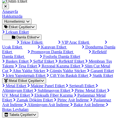
Anasayfa
Hakkımızda
Hizmetlerimiz
Etiket Çeşitleri
Leksan Etiket
Damla Etiket
Tekne Etiketi
VIP Araç Etiketi
Uçak Etiket
Karavan Etiket
Dondurma Damla
Etiket
Promosyon Damla Etiket
Reflektif
Damla Etiket
Fosforlu Damla Etiket
Baskes Etiket
Şeffaf Etiket
Reflektif Etiket
Membran Tuş
Takımı
Tesa Etiket
Rezopal Kazıma Etiket
Slim Cut Metal
Cut
Altın Yaldız Sticker
Gümüş Yaldız Sticker
Garanti Etiket
İçten Yapıştırmalı Etiket
Çift Yön Baskılı Etiket
Statik Etiket
Metal Etiket Çeşitleri
Metal Etiket
Makine Panel Etiket
Serigrafi Etiket
Alüminyum Etiket
Sublimasyon Etiket
Pirinç Metal Etiket
UV Metal Etiket
Eloksallı Fiber Kazıma
Paslanmaz Metal
Etiket
Zamak Döküm Etiket
Pirinç Asit İndirme
Paslanmaz
Asit İndirme
Alüminyum Asit İndirme
Bakır Asit İndirme
Botaş Levhaları
Tabela Çeşitleri