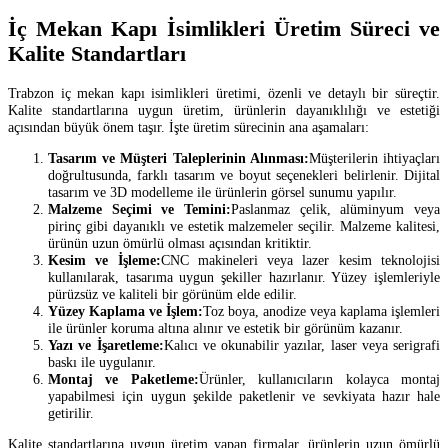
İç Mekan Kapı İsimlikleri Üretim Süreci ve
Kalite Standartları
Trabzon iç mekan kapı isimlikleri üretimi, özenli ve detaylı bir süreçtir.
Kalite standartlarına uygun üretim, ürünlerin dayanıklılığı ve estetiği
açısından büyük önem taşır. İşte üretim sürecinin ana aşamaları:
Tasarım ve Müşteri Taleplerinin Alınması:
Müşterilerin ihtiyaçları
doğrultusunda, farklı tasarım ve boyut seçenekleri belirlenir. Dijital
tasarım ve 3D modelleme ile ürünlerin görsel sunumu yapılır.
Malzeme Seçimi ve Temini:
Paslanmaz çelik, alüminyum veya
pirinç gibi dayanıklı ve estetik malzemeler seçilir. Malzeme kalitesi,
ürünün uzun ömürlü olması açısından kritiktir.
Kesim ve İşleme:
CNC makineleri veya lazer kesim teknolojisi
kullanılarak, tasarıma uygun şekiller hazırlanır. Yüzey işlemleriyle
pürüzsüz ve kaliteli bir görünüm elde edilir.
Yüzey Kaplama ve İşlem:
Toz boya, anodize veya kaplama işlemleri
ile ürünler koruma altına alınır ve estetik bir görünüm kazanır.
Yazı ve İşaretleme:
Kalıcı ve okunabilir yazılar, laser veya serigrafi
baskı ile uygulanır.
Montaj ve Paketleme:
Ürünler, kullanıcıların kolayca montaj
yapabilmesi için uygun şekilde paketlenir ve sevkiyata hazır hale
getirilir.
Kalite standartlarına uygun üretim yapan firmalar, ürünlerin uzun ömürlü