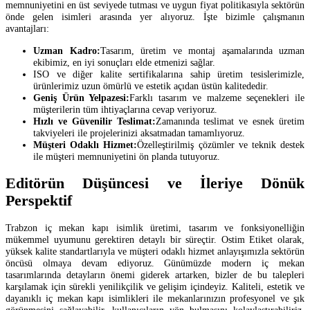
memnuniyetini en üst seviyede tutması ve uygun fiyat politikasıyla sektörün
önde gelen isimleri arasında yer alıyoruz. İşte bizimle çalışmanın
avantajları:
Uzman Kadro:
Tasarım, üretim ve montaj aşamalarında uzman
ekibimiz, en iyi sonuçları elde etmenizi sağlar.
ISO ve diğer kalite sertifikalarına sahip üretim tesislerimizle,
ürünlerimiz uzun ömürlü ve estetik açıdan üstün kalitededir.
Geniş Ürün Yelpazesi:
Farklı tasarım ve malzeme seçenekleri ile
müşterilerin tüm ihtiyaçlarına cevap veriyoruz.
Hızlı ve Güvenilir Teslimat:
Zamanında teslimat ve esnek üretim
takviyeleri ile projelerinizi aksatmadan tamamlıyoruz.
Müşteri Odaklı Hizmet:
Özelleştirilmiş çözümler ve teknik destek
ile müşteri memnuniyetini ön planda tutuyoruz.
Editörün Düşüncesi ve İleriye Dönük
Perspektif
Trabzon iç mekan kapı isimlik üretimi, tasarım ve fonksiyonelliğin
mükemmel uyumunu gerektiren detaylı bir süreçtir. Ostim Etiket olarak,
yüksek kalite standartlarıyla ve müşteri odaklı hizmet anlayışımızla sektörün
öncüsü olmaya devam ediyoruz. Günümüzde modern iç mekan
tasarımlarında detayların önemi giderek artarken, bizler de bu talepleri
karşılamak için sürekli yenilikçilik ve gelişim içindeyiz. Kaliteli, estetik ve
dayanıklı iç mekan kapı isimlikleri ile mekanlarınızın profesyonel ve şık
görünmesini sağlayabilir, kullanıcıların yön bulmasını kolaylaştırabiliriz.