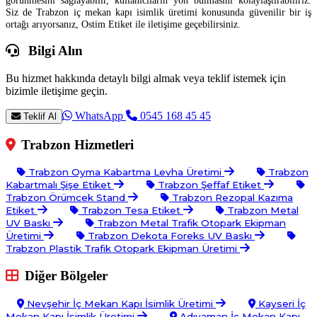
Siz de Trabzon iç mekan kapı isimlik üretimi konusunda güvenilir bir iş
ortağı arıyorsanız, Ostim Etiket ile iletişime geçebilirsiniz.
Bilgi Alın
Bu hizmet hakkında detaylı bilgi almak veya teklif istemek için
bizimle iletişime geçin.
WhatsApp
0545 168 45 45
Teklif Al
Trabzon Hizmetleri
Trabzon Oyma Kabartma Levha Üretimi
Trabzon
Kabartmalı Şişe Etiket
Trabzon Şeffaf Etiket
Trabzon Örümcek Stand
Trabzon Rezopal Kazıma
Etiket
Trabzon Tesa Etiket
Trabzon Metal
UV Baskı
Trabzon Metal Trafik Otopark Ekipman
Üretimi
Trabzon Dekota Foreks UV Baskı
Trabzon Plastik Trafik Otopark Ekipman Üretimi
Diğer Bölgeler
Nevşehir İç Mekan Kapı İsimlik Üretimi
Kayseri İç
Mekan Kapı İsimlik Üretimi
Adıyaman İç Mekan Kapı