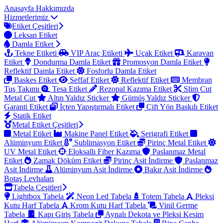
Anasayfa
Hakkımızda
Hizmetlerimiz
Etiket Çeşitleri
Leksan Etiket
Damla Etiket
Tekne Etiketi
VIP Araç Etiketi
Uçak Etiket
Karavan
Etiket
Dondurma Damla Etiket
Promosyon Damla Etiket
Reflektif Damla Etiket
Fosforlu Damla Etiket
Baskes Etiket
Şeffaf Etiket
Reflektif Etiket
Membran
Tuş Takımı
Tesa Etiket
Rezopal Kazıma Etiket
Slim Cut
Metal Cut
Altın Yaldız Sticker
Gümüş Yaldız Sticker
Garanti Etiket
İçten Yapıştırmalı Etiket
Çift Yön Baskılı Etiket
Statik Etiket
Metal Etiket Çeşitleri
Metal Etiket
Makine Panel Etiket
Serigrafi Etiket
Alüminyum Etiket
Sublimasyon Etiket
Pirinç Metal Etiket
UV Metal Etiket
Eloksallı Fiber Kazıma
Paslanmaz Metal
Etiket
Zamak Döküm Etiket
Pirinç Asit İndirme
Paslanmaz
Asit İndirme
Alüminyum Asit İndirme
Bakır Asit İndirme
Botaş Levhaları
Tabela Çeşitleri
Lightbox Tabela
Neon Led Tabela
Totem Tabela
Pleksi
Kutu Harf Tabela
Krom Kutu Harf Tabela
Vinil Germe
Tabela
Kapı Giriş Tabela
Aynalı Dekota ve Pleksi Kesim