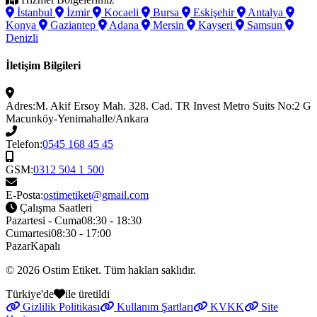
İstanbul
İzmir
Kocaeli
Bursa
Eskişehir
Antalya
Konya
Gaziantep
Adana
Mersin
Kayseri
Samsun
Denizli
İletişim Bilgileri
Adres:
M. Akif Ersoy Mah. 328. Cad. TR Invest Metro Suits No:2 G
Macunköy-Yenimahalle/Ankara
Telefon:
0545 168 45 45
GSM:
0312 504 1 500
E-Posta:
ostimetiket@gmail.com
Çalışma Saatleri
Pazartesi - Cuma
08:30 - 18:30
Cumartesi
08:30 - 17:00
Pazar
Kapalı
© 2026
Ostim Etiket
. Tüm hakları saklıdır.
Türkiye'de
ile üretildi
Gizlilik Politikası
Kullanım Şartları
KVKK
Site