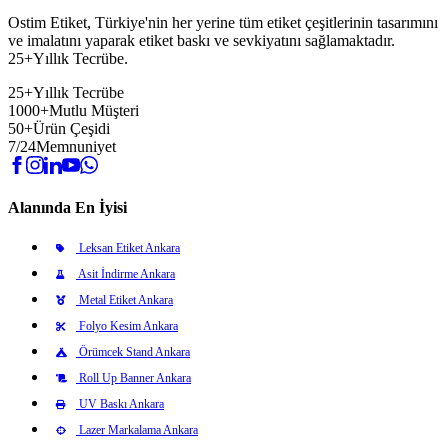
Ostim Etiket, Türkiye'nin her yerine tüm etiket çeşitlerinin tasarımını
ve imalatını yaparak etiket baskı ve sevkiyatını sağlamaktadır.
25+Yıllık Tecrübe.
25+
Yıllık Tecrübe
1000+
Mutlu Müşteri
50+
Ürün Çeşidi
7/24
Memnuniyet
Alanında En İyisi
Leksan Etiket Ankara
Asit İndirme Ankara
Metal Etiket Ankara
Folyo Kesim Ankara
Örümcek Stand Ankara
Roll Up Banner Ankara
UV Baskı Ankara
Lazer Markalama Ankara