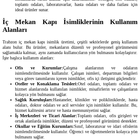
toplantı odaları, laboratuvarlar, hasta odaları ve daha fazlası için
ideal ürünler sunar.
İç Mekan Kapı İsimliklerinin Kullanım
Alanları
Trabzon iç mekan kapı isimlik üretimi, çeşitli sektörlerde geniş kullanım
alanı bulur. Bu ürünler, mekanların düzenli ve profesyonel görünmesini
sağlamakla kalmaz, aynı zamanda kullanıcıların yön bulmasını kolaylaştırır.
İşte başlıca kullanım alanları:
Ofis ve Kurumlar:
Çalışma alanlarının ve odaların
isimlendirilmesinde kullanılır. Çalışan isimleri, departman bilgileri
veya görev tanımlarını içeren isimlikler, ofis içi iletişimi güçlendirir.
Oteller ve Konaklama Tesisleri:
Otel odaları, toplantı odaları ve
hizmet alanlarında kullanılan isimlikler, misafirlerin ve çalışanların
kolayca yön bulmasını sağlar.
Sağlık Kuruluşları:
Hastaneler, klinikler ve polikliniklerde, hasta
odaları, doktor odaları ve acil servisler için isimlikler kullanılır. Bu,
hizmet kalitesini artırır ve hasta memnuniyetini sağlar.
İş Merkezleri ve Ticari Alanlar:
Toplantı odaları, ofis girişleri ve
ortak alanlarda isimlikler, düzeni ve profesyonel görünümü destekler.
Okullar ve Eğitim Kurumları:
Sınıf, laboratuvar ve idari ofislerin
isimlendirilmesinde kullanılır. Öğrenci ve öğretmenlerin kolayca yön
bulmasını sağlar.