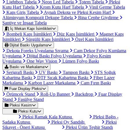
Lightbox Tabela
Neon Led Tabela
Totem Tabela
Pleksi
Kutu Harf Tabela
Krom Kutu Harf Tabela
Vinil Germe Tabela
Kapı Giriş Tabela
Aynalı Dekota ve Pleksi Kesim Harf
Alüminyum Kompozit Dekupe Tabela
Bina Cephe Giydirme
Şantiye ve İnşaat Tabela
İç Mekan Kapı İsimlikleri
Bombeli Kapı İsimlikleri
Düz Kapı İsimlikleri
Magnet Kapı
İsimlikleri
Sürgülü Kapı İsimlikleri
Özel Kapı İsimlikleri
Dijital Baskı Uygulama
Dekota Foreks Uygulama Sıvama
Cam Dekor Folyo Kumlama
Uygulama
Dijital Baskı Folyo Uygulama
Folyo Kesim
Uygulama
One Way Vision
Lümen Folyo Baskı
Baskı ve Markalama
Serigrafi Baskı
UV Baskı
Tampon Baskı
STS Soğuk
Kabartma Baskı
DTF Sıcak Kabartma Baskı
Fiber Lazer
Markalama
Karbon Lazer Markalama
Cam Fırın Baskı
Fuar Display Pleksi
Örümcek Stand
Roll-Up Banner
Backdrop
Fuar Display
Stand
Fasülye Stand
Pleksi Kesim
Pleksi Kutu
Pleksi Ramak Kala Kutusu
Pleksi Bağış -
Sadaka Kutusu
Pleksi Oy Sandığı
Pleksi
Şikayet - Öneri Kutusu
Pleksi Ürün Teşhir Standı