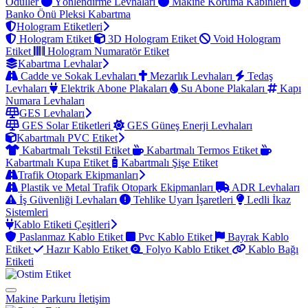
Ödüller
Yönlendirme Levhaları
Makine Koruma Kabinleri
Banko Önü Pleksi Kabartma
Hologram Etiketleri
Hologram Etiket
3D Hologram Etiket
Void Hologram
Etiket
Hologram Numaratör Etiket
Kabartma Levhalar
Cadde ve Sokak Levhaları
Mezarlık Levhaları
Tedaş
Levhaları
Elektrik Abone Plakaları
Su Abone Plakaları
Kapı
Numara Levhaları
GES Levhaları
GES Solar Etiketleri
GES Güneş Enerji Levhaları
Kabartmalı PVC Etiket
Kabartmalı Tekstil Etiket
Kabartmalı Termos Etiket
Kabartmalı Kupa Etiket
Kabartmalı Şişe Etiket
Trafik Otopark Ekipmanları
Plastik ve Metal Trafik Otopark Ekipmanları
ADR Levhaları
İş Güvenliği Levhaları
Tehlike Uyarı İşaretleri
Ledli İkaz
Sistemleri
Kablo Etiketi Çeşitleri
Paslanmaz Kablo Etiket
Pvc Kablo Etiket
Bayrak Kablo
Etiket
Hazır Kablo Etiket
Folyo Kablo Etiket
Kablo Bağı
Etiketi
Makine Parkuru
İletişim