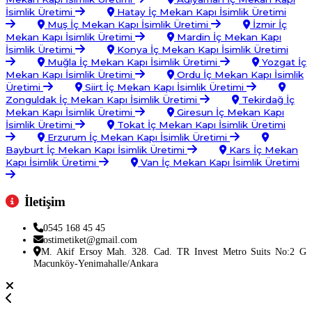
İsimlik Üretimi
Hatay İç Mekan Kapı İsimlik Üretimi
Muş İç Mekan Kapı İsimlik Üretimi
İzmir İç
Mekan Kapı İsimlik Üretimi
Mardin İç Mekan Kapı
İsimlik Üretimi
Konya İç Mekan Kapı İsimlik Üretimi
Muğla İç Mekan Kapı İsimlik Üretimi
Yozgat İç
Mekan Kapı İsimlik Üretimi
Ordu İç Mekan Kapı İsimlik
Üretimi
Siirt İç Mekan Kapı İsimlik Üretimi
Zonguldak İç Mekan Kapı İsimlik Üretimi
Tekirdağ İç
Mekan Kapı İsimlik Üretimi
Giresun İç Mekan Kapı
İsimlik Üretimi
Tokat İç Mekan Kapı İsimlik Üretimi
Erzurum İç Mekan Kapı İsimlik Üretimi
Bayburt İç Mekan Kapı İsimlik Üretimi
Kars İç Mekan
Kapı İsimlik Üretimi
Van İç Mekan Kapı İsimlik Üretimi
İletişim
0545 168 45 45
ostimetiket@gmail.com
M. Akif Ersoy Mah. 328. Cad. TR Invest Metro Suits No:2 G
Macunköy-Yenimahalle/Ankara