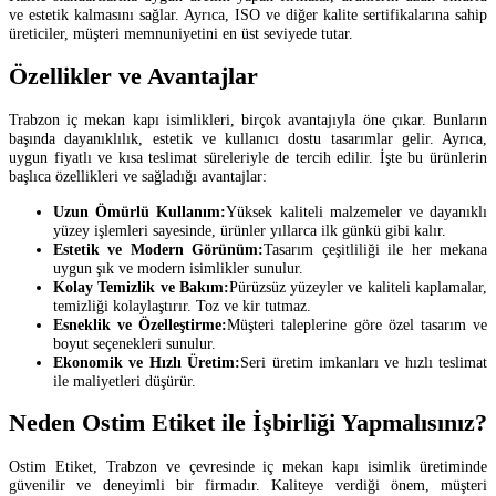
ve estetik kalmasını sağlar. Ayrıca, ISO ve diğer kalite sertifikalarına sahip
üreticiler, müşteri memnuniyetini en üst seviyede tutar.
Özellikler ve Avantajlar
Trabzon iç mekan kapı isimlikleri, birçok avantajıyla öne çıkar. Bunların
başında dayanıklılık, estetik ve kullanıcı dostu tasarımlar gelir. Ayrıca,
uygun fiyatlı ve kısa teslimat süreleriyle de tercih edilir. İşte bu ürünlerin
başlıca özellikleri ve sağladığı avantajlar:
Uzun Ömürlü Kullanım:
Yüksek kaliteli malzemeler ve dayanıklı
yüzey işlemleri sayesinde, ürünler yıllarca ilk günkü gibi kalır.
Estetik ve Modern Görünüm:
Tasarım çeşitliliği ile her mekana
uygun şık ve modern isimlikler sunulur.
Kolay Temizlik ve Bakım:
Pürüzsüz yüzeyler ve kaliteli kaplamalar,
temizliği kolaylaştırır. Toz ve kir tutmaz.
Esneklik ve Özelleştirme:
Müşteri taleplerine göre özel tasarım ve
boyut seçenekleri sunulur.
Ekonomik ve Hızlı Üretim:
Seri üretim imkanları ve hızlı teslimat
ile maliyetleri düşürür.
Neden Ostim Etiket ile İşbirliği Yapmalısınız?
Ostim Etiket, Trabzon ve çevresinde iç mekan kapı isimlik üretiminde
güvenilir ve deneyimli bir firmadır. Kaliteye verdiği önem, müşteri