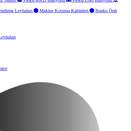
ir Standı
Pleksi KKD İstasyonu
Pleksi Loto İstasyonu
ndirme Levhaları
Makine Koruma Kabinleri
Banko Önü
evhaları
leri