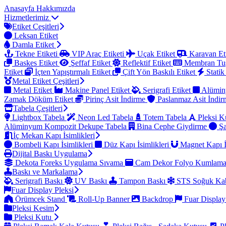
Anasayfa
Hakkımızda
Hizmetlerimiz
Etiket Çeşitleri
Leksan Etiket
Damla Etiket
Tekne Etiketi
VIP Araç Etiketi
Uçak Etiket
Karavan Et
Baskes Etiket
Şeffaf Etiket
Reflektif Etiket
Membran Tu
Etiket
İçten Yapıştırmalı Etiket
Çift Yön Baskılı Etiket
Statik
Metal Etiket Çeşitleri
Metal Etiket
Makine Panel Etiket
Serigrafi Etiket
Alümin
Zamak Döküm Etiket
Pirinç Asit İndirme
Paslanmaz Asit İndi
Tabela Çeşitleri
Lightbox Tabela
Neon Led Tabela
Totem Tabela
Pleksi K
Alüminyum Kompozit Dekupe Tabela
Bina Cephe Giydirme
Şa
İç Mekan Kapı İsimlikleri
Bombeli Kapı İsimlikleri
Düz Kapı İsimlikleri
Magnet Kapı İ
Dijital Baskı Uygulama
Dekota Foreks Uygulama Sıvama
Cam Dekor Folyo Kumlam
Baskı ve Markalama
Serigrafi Baskı
UV Baskı
Tampon Baskı
STS Soğuk Kab
Fuar Display Pleksi
Örümcek Stand
Roll-Up Banner
Backdrop
Fuar Display
Pleksi Kesim
Pleksi Kutu