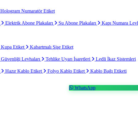
Hologram Numaratör Etiket
ı
Elektrik Abone Plakaları
Su Abone Plakaları
Kapı Numara Levh
 Kupa Etiket
Kabartmalı Şişe Etiket
 Güvenliği Levhaları
Tehlike Uyarı İşaretleri
Ledli İkaz Sistemleri
t
Hazır Kablo Etiket
Folyo Kablo Etiket
Kablo Bağı Etiketi
WhatsApp