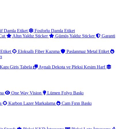
if Damla Etiket
Fosforlu Damla Etiket
 Cut
Altın Yaldız Sticker
Gümüş Yaldız Sticker
Garanti
Etiket
Eloksallı Fiber Kazıma
Paslanmaz Metal Etiket
rı
Kapı Giriş Tabela
Aynalı Dekota ve Pleksi Kesim Harf
ama
One Way Vision
Lümen Folyo Baskı
ma
Karbon Lazer Markalama
Cam Fırın Baskı