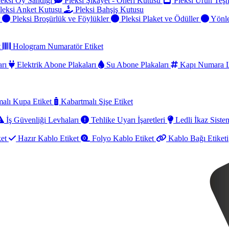
eksi Oy Sandığı
Pleksi Şikayet - Öneri Kutusu
Pleksi Ürün Teşh
leksi Anket Kutusu
Pleksi Bahşiş Kutusu
r
Pleksi Broşürlük ve Föylükler
Pleksi Plaket ve Ödüller
Yönle
t
Hologram Numaratör Etiket
arı
Elektrik Abone Plakaları
Su Abone Plakaları
Kapı Numara L
alı Kupa Etiket
Kabartmalı Şişe Etiket
İş Güvenliği Levhaları
Tehlike Uyarı İşaretleri
Ledli İkaz Sistem
ket
Hazır Kablo Etiket
Folyo Kablo Etiket
Kablo Bağı Etiketi