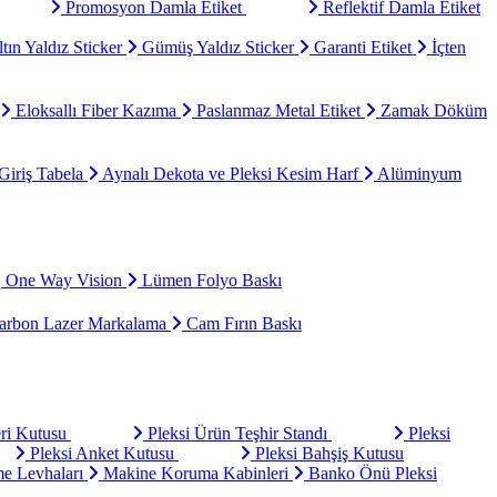
Promosyon Damla Etiket
Reflektif Damla Etiket
tın Yaldız Sticker
Gümüş Yaldız Sticker
Garanti Etiket
İçten
Eloksallı Fiber Kazıma
Paslanmaz Metal Etiket
Zamak Döküm
Giriş Tabela
Aynalı Dekota ve Pleksi Kesim Harf
Alüminyum
One Way Vision
Lümen Folyo Baskı
rbon Lazer Markalama
Cam Fırın Baskı
eri Kutusu
Pleksi Ürün Teşhir Standı
Pleksi
Pleksi Anket Kutusu
Pleksi Bahşiş Kutusu
e Levhaları
Makine Koruma Kabinleri
Banko Önü Pleksi