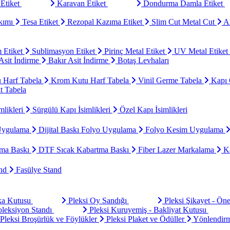
Etiket
Karavan Etiket
Dondurma Damla Etiket
kımı
Tesa Etiket
Rezopal Kazıma Etiket
Slim Cut Metal Cut
Al
 Etiket
Sublimasyon Etiket
Pirinç Metal Etiket
UV Metal Etiket
sit İndirme
Bakır Asit İndirme
Botaş Levhaları
u Harf Tabela
Krom Kutu Harf Tabela
Vinil Germe Tabela
Kapı 
t Tabela
mlikleri
Sürgülü Kapı İsimlikleri
Özel Kapı İsimlikleri
Uygulama
Dijital Baskı Folyo Uygulama
Folyo Kesim Uygulama
ma Baskı
DTF Sıcak Kabartma Baskı
Fiber Lazer Markalama
Ka
and
Fasülye Stand
aka Kutusu
Pleksi Oy Sandığı
Pleksi Şikayet - Ön
oleksiyon Standı
Pleksi Kuruyemiş - Bakliyat Kutusu
Pleksi Broşürlük ve Föylükler
Pleksi Plaket ve Ödüller
Yönlendirm