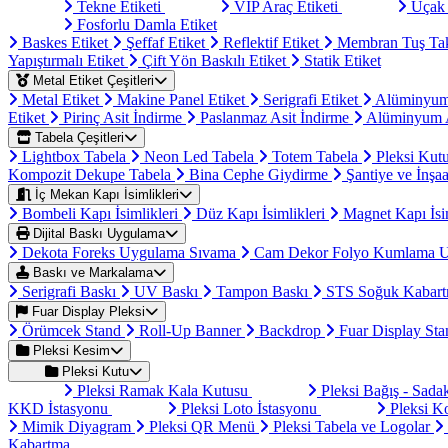
Tekne Etiketi
VIP Araç Etiketi
Uçak 
Fosforlu Damla Etiket
Baskes Etiket
Şeffaf Etiket
Reflektif Etiket
Membran Tuş Ta
Yapıştırmalı Etiket
Çift Yön Baskılı Etiket
Statik Etiket
Metal Etiket Çeşitleri
Metal Etiket
Makine Panel Etiket
Serigrafi Etiket
Alüminyum
Etiket
Pirinç Asit İndirme
Paslanmaz Asit İndirme
Alüminyum A
Tabela Çeşitleri
Lightbox Tabela
Neon Led Tabela
Totem Tabela
Pleksi Kut
Kompozit Dekupe Tabela
Bina Cephe Giydirme
Şantiye ve İnşaa
İç Mekan Kapı İsimlikleri
Bombeli Kapı İsimlikleri
Düz Kapı İsimlikleri
Magnet Kapı İsi
Dijital Baskı Uygulama
Dekota Foreks Uygulama Sıvama
Cam Dekor Folyo Kumlama 
Baskı ve Markalama
Serigrafi Baskı
UV Baskı
Tampon Baskı
STS Soğuk Kabart
Fuar Display Pleksi
Örümcek Stand
Roll-Up Banner
Backdrop
Fuar Display St
Pleksi Kesim
Pleksi Kutu
Pleksi Ramak Kala Kutusu
Pleksi Bağış - Sad
KKD İstasyonu
Pleksi Loto İstasyonu
Pleksi K
Mimik Diyagram
Pleksi QR Menü
Pleksi Tabela ve Logolar
Kabartma