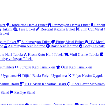
iket
Dondurma Damla Etiket
Promosyon Damla Etiket
Reflekt
ş Takımı
Tesa Etiket
Rezopal Kazıma Etiket
Slim Cut Metal
 Etiket
yum Etiket
Sublimasyon Etiket
Pirinç Metal Etiket
UV Metal 
rme
Alüminyum Asit İndirme
Bakır Asit İndirme
Botaş Levhala
utu Harf Tabela
Krom Kutu Harf Tabela
Vinil Germe Tabela
ntiye ve İnşaat Tabela
simlikleri
Sürgülü Kapı İsimlikleri
Özel Kapı İsimlikleri
a Uygulama
Dijital Baskı Folyo Uygulama
Folyo Kesim Uygul
artma Baskı
DTF Sıcak Kabartma Baskı
Fiber Lazer Markala
 Stand
Fasülye Stand