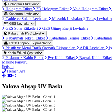
Hologram Etiketleri
Hologram Etiket
3D Hologram Etiket
Void Hologram Etiket
Kabartma Levhalar
Cadde ve Sokak Levhaları
Mezarlık Levhaları
Tedaş Levhalar
GES Levhaları
GES Solar Etiketleri
GES Güneş Enerji Levhaları
Kabartmalı PVC Etiket
Kabartmalı Tekstil Etiket
Kabartmalı Termos Etiket
Kabartmalı
Trafik Otopark Ekipmanları
Plastik ve Metal Trafik Otopark Ekipmanları
ADR Levhaları
İş
Kablo Etiketi Çeşitleri
Paslanmaz Kablo Etiket
Pvc Kablo Etiket
Bayrak Kablo Etike
Makine Parkuru
İletişim
Hemen Ara
Yalova Ahşap UV Baskı