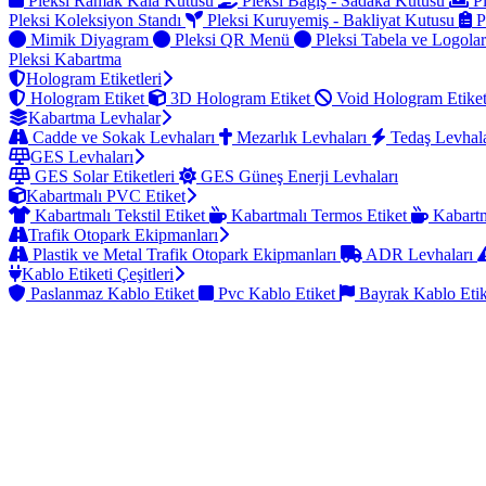
Pleksi Ramak Kala Kutusu
Pleksi Bağış - Sadaka Kutusu
Pl
Pleksi Koleksiyon Standı
Pleksi Kuruyemiş - Bakliyat Kutusu
P
Mimik Diyagram
Pleksi QR Menü
Pleksi Tabela ve Logola
Pleksi Kabartma
Hologram Etiketleri
Hologram Etiket
3D Hologram Etiket
Void Hologram Etike
Kabartma Levhalar
Cadde ve Sokak Levhaları
Mezarlık Levhaları
Tedaş Levhal
GES Levhaları
GES Solar Etiketleri
GES Güneş Enerji Levhaları
Kabartmalı PVC Etiket
Kabartmalı Tekstil Etiket
Kabartmalı Termos Etiket
Kabartm
Trafik Otopark Ekipmanları
Plastik ve Metal Trafik Otopark Ekipmanları
ADR Levhaları
Kablo Etiketi Çeşitleri
Paslanmaz Kablo Etiket
Pvc Kablo Etiket
Bayrak Kablo Eti