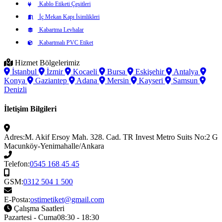
Kablo Etiketi Çeşitleri
İç Mekan Kapı İsimlikleri
Kabartma Levhalar
Kabartmalı PVC Etiket
Hizmet Bölgelerimiz
İstanbul
İzmir
Kocaeli
Bursa
Eskişehir
Antalya
Konya
Gaziantep
Adana
Mersin
Kayseri
Samsun
Denizli
İletişim Bilgileri
Adres:
M. Akif Ersoy Mah. 328. Cad. TR Invest Metro Suits No:2 G
Macunköy-Yenimahalle/Ankara
Telefon:
0545 168 45 45
GSM:
0312 504 1 500
E-Posta:
ostimetiket@gmail.com
Çalışma Saatleri
Pazartesi - Cuma
08:30 - 18:30