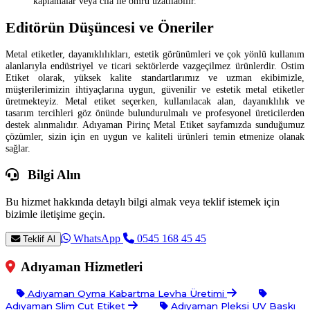
kaplamalar veya cila ile ömrü uzatılabilir.
Editörün Düşüncesi ve Öneriler
Metal etiketler, dayanıklılıkları, estetik görünümleri ve çok yönlü kullanım
alanlarıyla endüstriyel ve ticari sektörlerde vazgeçilmez ürünlerdir. Ostim
Etiket olarak, yüksek kalite standartlarımız ve uzman ekibimizle,
müşterilerimizin ihtiyaçlarına uygun, güvenilir ve estetik metal etiketler
üretmekteyiz. Metal etiket seçerken, kullanılacak alan, dayanıklılık ve
tasarım tercihleri göz önünde bulundurulmalı ve profesyonel üreticilerden
destek alınmalıdır. Adıyaman Pirinç Metal Etiket sayfamızda sunduğumuz
çözümler, sizin için en uygun ve kaliteli ürünleri temin etmenize olanak
sağlar.
Bilgi Alın
Bu hizmet hakkında detaylı bilgi almak veya teklif istemek için
bizimle iletişime geçin.
WhatsApp
0545 168 45 45
Teklif Al
Adıyaman Hizmetleri
Adıyaman Oyma Kabartma Levha Üretimi
Adıyaman Slim Cut Etiket
Adıyaman Pleksi UV Baskı