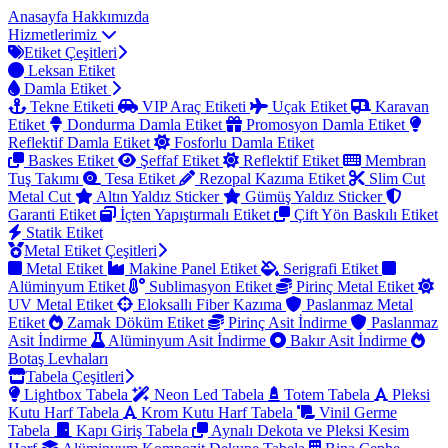
Anasayfa
Hakkımızda
Hizmetlerimiz
Etiket Çeşitleri
Leksan Etiket
Damla Etiket
Tekne Etiketi
VIP Araç Etiketi
Uçak Etiket
Karavan
Etiket
Dondurma Damla Etiket
Promosyon Damla Etiket
Reflektif Damla Etiket
Fosforlu Damla Etiket
Baskes Etiket
Şeffaf Etiket
Reflektif Etiket
Membran
Tuş Takımı
Tesa Etiket
Rezopal Kazıma Etiket
Slim Cut
Metal Cut
Altın Yaldız Sticker
Gümüş Yaldız Sticker
Garanti Etiket
İçten Yapıştırmalı Etiket
Çift Yön Baskılı Etiket
Statik Etiket
Metal Etiket Çeşitleri
Metal Etiket
Makine Panel Etiket
Serigrafi Etiket
Alüminyum Etiket
Sublimasyon Etiket
Pirinç Metal Etiket
UV Metal Etiket
Eloksallı Fiber Kazıma
Paslanmaz Metal
Etiket
Zamak Döküm Etiket
Pirinç Asit İndirme
Paslanmaz
Asit İndirme
Alüminyum Asit İndirme
Bakır Asit İndirme
Botaş Levhaları
Tabela Çeşitleri
Lightbox Tabela
Neon Led Tabela
Totem Tabela
Pleksi
Kutu Harf Tabela
Krom Kutu Harf Tabela
Vinil Germe
Tabela
Kapı Giriş Tabela
Aynalı Dekota ve Pleksi Kesim