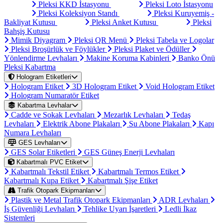
Pleksi KKD İstasyonu
Pleksi Loto İstasyonu
Pleksi Koleksiyon Standı
Pleksi Kuruyemiş -
Bakliyat Kutusu
Pleksi Anket Kutusu
Pleksi
Bahşiş Kutusu
Mimik Diyagram
Pleksi QR Menü
Pleksi Tabela ve Logolar
Pleksi Broşürlük ve Föylükler
Pleksi Plaket ve Ödüller
Yönlendirme Levhaları
Makine Koruma Kabinleri
Banko Önü
Pleksi Kabartma
Hologram Etiketleri
Hologram Etiket
3D Hologram Etiket
Void Hologram Etiket
Hologram Numaratör Etiket
Kabartma Levhalar
Cadde ve Sokak Levhaları
Mezarlık Levhaları
Tedaş
Levhaları
Elektrik Abone Plakaları
Su Abone Plakaları
Kapı
Numara Levhaları
GES Levhaları
GES Solar Etiketleri
GES Güneş Enerji Levhaları
Kabartmalı PVC Etiket
Kabartmalı Tekstil Etiket
Kabartmalı Termos Etiket
Kabartmalı Kupa Etiket
Kabartmalı Şişe Etiket
Trafik Otopark Ekipmanları
Plastik ve Metal Trafik Otopark Ekipmanları
ADR Levhaları
İş Güvenliği Levhaları
Tehlike Uyarı İşaretleri
Ledli İkaz
Sistemleri