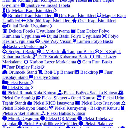
Harf
Alüminyum Kompozit Dekupe Tabela
Bina Cephe
Giydirme
Şantiye ve İnşaat Tabela
İç Mekan Kapı İsimlikleri
Bombeli Kapı İsimlikleri
Düz Kapı İsimlikleri
Magnet Kapı
İsimlikleri
Sürgülü Kapı İsimlikleri
Özel Kapı İsimlikleri
Dijital Baskı Uygulama
Dekota Foreks Uygulama Sıvama
Cam Dekor Folyo
Kumlama Uygulama
Dijital Baskı Folyo Uygulama
Folyo
Kesim Uygulama
One Way Vision
Lümen Folyo Baskı
Baskı ve Markalama
Serigrafi Baskı
UV Baskı
Tampon Baskı
STS Soğuk
Kabartma Baskı
DTF Sıcak Kabartma Baskı
Fiber Lazer
Markalama
Karbon Lazer Markalama
Cam Fırın Baskı
Fuar Display Pleksi
Örümcek Stand
Roll-Up Banner
Backdrop
Fuar
Display Stand
Fasülye Stand
Pleksi Kesim
Pleksi Kutu
Pleksi Ramak Kala Kutusu
Pleksi Bağış - Sadaka Kutusu
Pleksi Oy Sandığı
Pleksi Şikayet - Öneri Kutusu
Pleksi Ürün
Teşhir Standı
Pleksi KKD İstasyonu
Pleksi Loto İstasyonu
Pleksi Koleksiyon Standı
Pleksi Kuruyemiş - Bakliyat Kutusu
Pleksi Anket Kutusu
Pleksi Bahşiş Kutusu
Mimik Diyagram
Pleksi QR Menü
Pleksi Tabela ve
Logolar
Pleksi Broşürlük ve Föylükler
Pleksi Plaket ve