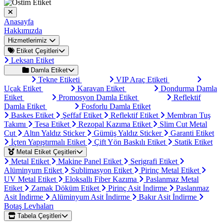
Anasayfa
Hakkımızda
Hizmetlerimiz
Etiket Çeşitleri
Leksan Etiket
Damla Etiket
Tekne Etiketi
VIP Araç Etiketi
Uçak Etiket
Karavan Etiket
Dondurma Damla
Etiket
Promosyon Damla Etiket
Reflektif
Damla Etiket
Fosforlu Damla Etiket
Baskes Etiket
Şeffaf Etiket
Reflektif Etiket
Membran Tuş
Takımı
Tesa Etiket
Rezopal Kazıma Etiket
Slim Cut Metal
Cut
Altın Yaldız Sticker
Gümüş Yaldız Sticker
Garanti Etiket
İçten Yapıştırmalı Etiket
Çift Yön Baskılı Etiket
Statik Etiket
Metal Etiket Çeşitleri
Metal Etiket
Makine Panel Etiket
Serigrafi Etiket
Alüminyum Etiket
Sublimasyon Etiket
Pirinç Metal Etiket
UV Metal Etiket
Eloksallı Fiber Kazıma
Paslanmaz Metal
Etiket
Zamak Döküm Etiket
Pirinç Asit İndirme
Paslanmaz
Asit İndirme
Alüminyum Asit İndirme
Bakır Asit İndirme
Botaş Levhaları
Tabela Çeşitleri