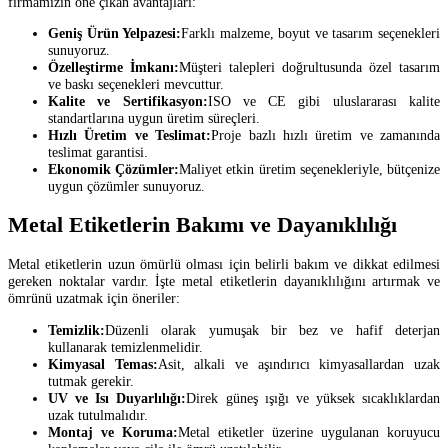
firmamızın öne çıkan avantajları:
Geniş Ürün Yelpazesi:
Farklı malzeme, boyut ve tasarım seçenekleri
sunuyoruz.
Özelleştirme İmkanı:
Müşteri talepleri doğrultusunda özel tasarım
ve baskı seçenekleri mevcuttur.
Kalite ve Sertifikasyon:
ISO ve CE gibi uluslararası kalite
standartlarına uygun üretim süreçleri.
Hızlı Üretim ve Teslimat:
Proje bazlı hızlı üretim ve zamanında
teslimat garantisi.
Ekonomik Çözümler:
Maliyet etkin üretim seçenekleriyle, bütçenize
uygun çözümler sunuyoruz.
Metal Etiketlerin Bakımı ve Dayanıklılığı
Metal etiketlerin uzun ömürlü olması için belirli bakım ve dikkat edilmesi
gereken noktalar vardır. İşte metal etiketlerin dayanıklılığını artırmak ve
ömrünü uzatmak için öneriler:
Temizlik:
Düzenli olarak yumuşak bir bez ve hafif deterjan
kullanarak temizlenmelidir.
Kimyasal Temas:
Asit, alkali ve aşındırıcı kimyasallardan uzak
tutmak gerekir.
UV ve Isı Duyarlılığı:
Direk güneş ışığı ve yüksek sıcaklıklardan
uzak tutulmalıdır.
Montaj ve Koruma:
Metal etiketler üzerine uygulanan koruyucu