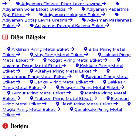
Adıyaman Eloksallı Fiber Lazer Kazıma
Adıyaman Solar Etiket Üreticisi
Adıyaman Kabartmalı
Şişe Etiket
Adıyaman Hologram Etiket
Adıyaman Botaş Levha Üretimi
Adıyaman Paslanmaz
Etiket
Adıyaman Rezopal Kazıma Etiket
Diğer Bölgeler
Ardahan Pirinç Metal Etiket
Bitlis Pirinç Metal
Etiket
Muş Pirinç Metal Etiket
Hakkari Pirinç
Metal Etiket
Yozgat Pirinç Metal Etiket
Karaman Pirinç Metal Etiket
Kırıkkale Pirinç Metal
Etiket
Kütahya Pirinç Metal Etiket
Kastamonu Pirinç Metal Etiket
Bayburt Pirinç Metal
Etiket
Çankırı Pirinç Metal Etiket
Balıkesir
Pirinç Metal Etiket
Eskişehir Pirinç Metal Etiket
Burdur Pirinç Metal Etiket
Manisa Pirinç Metal
Etiket
Trabzon Pirinç Metal Etiket
Erzincan
Pirinç Metal Etiket
Elazığ Pirinç Metal Etiket
Muğla Pirinç Metal Etiket
Çanakkale Pirinç Metal
Etiket
İletişim