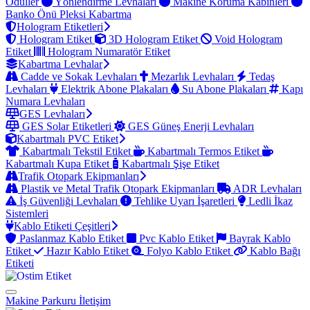
Ödüller
Yönlendirme Levhaları
Makine Koruma Kabinleri
Banko Önü Pleksi Kabartma
Hologram Etiketleri
Hologram Etiket
3D Hologram Etiket
Void Hologram
Etiket
Hologram Numaratör Etiket
Kabartma Levhalar
Cadde ve Sokak Levhaları
Mezarlık Levhaları
Tedaş
Levhaları
Elektrik Abone Plakaları
Su Abone Plakaları
Kapı
Numara Levhaları
GES Levhaları
GES Solar Etiketleri
GES Güneş Enerji Levhaları
Kabartmalı PVC Etiket
Kabartmalı Tekstil Etiket
Kabartmalı Termos Etiket
Kabartmalı Kupa Etiket
Kabartmalı Şişe Etiket
Trafik Otopark Ekipmanları
Plastik ve Metal Trafik Otopark Ekipmanları
ADR Levhaları
İş Güvenliği Levhaları
Tehlike Uyarı İşaretleri
Ledli İkaz
Sistemleri
Kablo Etiketi Çeşitleri
Paslanmaz Kablo Etiket
Pvc Kablo Etiket
Bayrak Kablo
Etiket
Hazır Kablo Etiket
Folyo Kablo Etiket
Kablo Bağı
Etiketi
Makine Parkuru
İletişim