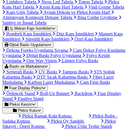
Lightbox Tabela
Neon Led Tabela
Totem Tabela
Pleksi
Kutu Harf Tabela
Krom Kutu Harf Tabela
Vinil Germe Tabela
Kapı Giriş Tabela
Aynalı Dekota ve Pleksi Kesim Harf
Alüminyum Kompozit Dekupe Tabela
Bina Cephe Giydirme
Şantiye ve İnşaat Tabela
İç Mekan Kapı İsimlikleri
Bombeli Kapı İsimlikleri
Düz Kapı İsimlikleri
Magnet Kapı
İsimlikleri
Sürgülü Kapı İsimlikleri
Özel Kapı İsimlikleri
Dijital Baskı Uygulama
Dekota Foreks Uygulama Sıvama
Cam Dekor Folyo Kumlama
Uygulama
Dijital Baskı Folyo Uygulama
Folyo Kesim
Uygulama
One Way Vision
Lümen Folyo Baskı
Baskı ve Markalama
Serigrafi Baskı
UV Baskı
Tampon Baskı
STS Soğuk
Kabartma Baskı
DTF Sıcak Kabartma Baskı
Fiber Lazer
Markalama
Karbon Lazer Markalama
Cam Fırın Baskı
Fuar Display Pleksi
Örümcek Stand
Roll-Up Banner
Backdrop
Fuar Display
Stand
Fasülye Stand
Pleksi Kesim
Pleksi Kutu
Pleksi Ramak Kala Kutusu
Pleksi Bağış -
Sadaka Kutusu
Pleksi Oy Sandığı
Pleksi
Şikayet - Öneri Kutusu
Pleksi Ürün Teşhir Standı