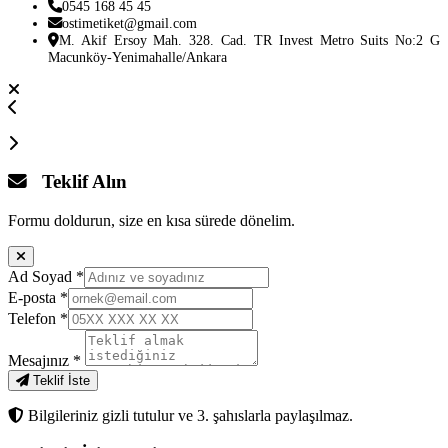
0545 168 45 45
ostimetiket@gmail.com
M. Akif Ersoy Mah. 328. Cad. TR Invest Metro Suits No:2 G
Macunköy-Yenimahalle/Ankara
Teklif Alın
Formu doldurun, size en kısa sürede dönelim.
Ad Soyad
*
E-posta
*
Telefon
*
Mesajınız
*
Teklif İste
Bilgileriniz gizli tutulur ve 3. şahıslarla paylaşılmaz.