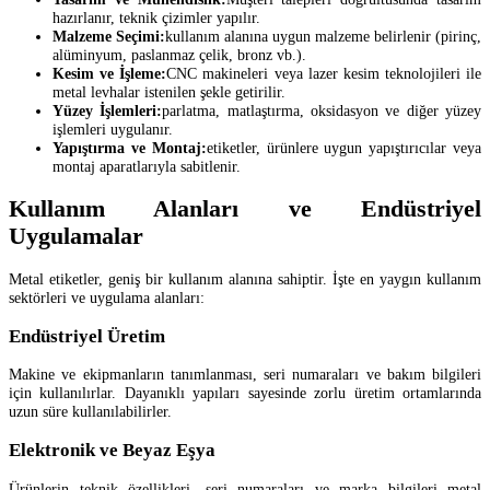
hazırlanır, teknik çizimler yapılır.
Malzeme Seçimi:
kullanım alanına uygun malzeme belirlenir (pirinç,
alüminyum, paslanmaz çelik, bronz vb.).
Kesim ve İşleme:
CNC makineleri veya lazer kesim teknolojileri ile
metal levhalar istenilen şekle getirilir.
Yüzey İşlemleri:
parlatma, matlaştırma, oksidasyon ve diğer yüzey
işlemleri uygulanır.
Yapıştırma ve Montaj:
etiketler, ürünlere uygun yapıştırıcılar veya
montaj aparatlarıyla sabitlenir.
Kullanım Alanları ve Endüstriyel
Uygulamalar
Metal etiketler, geniş bir kullanım alanına sahiptir. İşte en yaygın kullanım
sektörleri ve uygulama alanları:
Endüstriyel Üretim
Makine ve ekipmanların tanımlanması, seri numaraları ve bakım bilgileri
için kullanılırlar. Dayanıklı yapıları sayesinde zorlu üretim ortamlarında
uzun süre kullanılabilirler.
Elektronik ve Beyaz Eşya
Ürünlerin teknik özellikleri, seri numaraları ve marka bilgileri metal