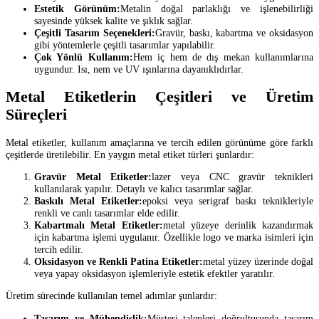
Estetik Görünüm:
Metalin doğal parlaklığı ve işlenebilirliği
sayesinde yüksek kalite ve şıklık sağlar.
Çeşitli Tasarım Seçenekleri:
Gravür, baskı, kabartma ve oksidasyon
gibi yöntemlerle çeşitli tasarımlar yapılabilir.
Çok Yönlü Kullanım:
Hem iç hem de dış mekan kullanımlarına
uygundur. Isı, nem ve UV ışınlarına dayanıklıdırlar.
Metal Etiketlerin Çeşitleri ve Üretim
Süreçleri
Metal etiketler, kullanım amaçlarına ve tercih edilen görünüme göre farklı
çeşitlerde üretilebilir. En yaygın metal etiket türleri şunlardır:
Gravür Metal Etiketler:
lazer veya CNC gravür teknikleri
kullanılarak yapılır. Detaylı ve kalıcı tasarımlar sağlar.
Baskılı Metal Etiketler:
epoksi veya serigraf baskı teknikleriyle
renkli ve canlı tasarımlar elde edilir.
Kabartmalı Metal Etiketler:
metal yüzeye derinlik kazandırmak
için kabartma işlemi uygulanır. Özellikle logo ve marka isimleri için
tercih edilir.
Oksidasyon ve Renkli Patina Etiketler:
metal yüzey üzerinde doğal
veya yapay oksidasyon işlemleriyle estetik efektler yaratılır.
Üretim sürecinde kullanılan temel adımlar şunlardır:
Tasarım ve Mühendislik:
Müşteri talepleri doğrultusunda tasarım