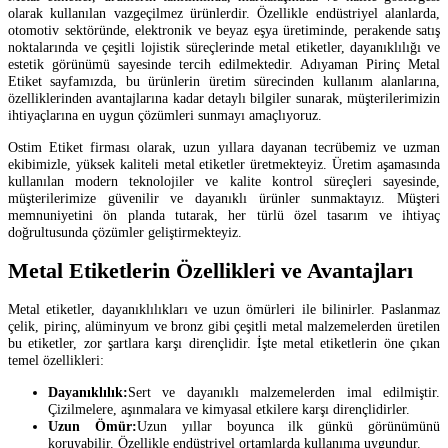
olarak kullanılan vazgeçilmez ürünlerdir. Özellikle endüstriyel alanlarda,
otomotiv sektöründe, elektronik ve beyaz eşya üretiminde, perakende satış
noktalarında ve çeşitli lojistik süreçlerinde metal etiketler, dayanıklılığı ve
estetik görünümü sayesinde tercih edilmektedir. Adıyaman Pirinç Metal
Etiket sayfamızda, bu ürünlerin üretim sürecinden kullanım alanlarına,
özelliklerinden avantajlarına kadar detaylı bilgiler sunarak, müşterilerimizin
ihtiyaçlarına en uygun çözümleri sunmayı amaçlıyoruz.
Ostim Etiket firması olarak, uzun yıllara dayanan tecrübemiz ve uzman
ekibimizle, yüksek kaliteli metal etiketler üretmekteyiz. Üretim aşamasında
kullanılan modern teknolojiler ve kalite kontrol süreçleri sayesinde,
müşterilerimize güvenilir ve dayanıklı ürünler sunmaktayız. Müşteri
memnuniyetini ön planda tutarak, her türlü özel tasarım ve ihtiyaç
doğrultusunda çözümler geliştirmekteyiz.
Metal Etiketlerin Özellikleri ve Avantajları
Metal etiketler, dayanıklılıkları ve uzun ömürleri ile bilinirler. Paslanmaz
çelik, pirinç, alüminyum ve bronz gibi çeşitli metal malzemelerden üretilen
bu etiketler, zor şartlara karşı dirençlidir. İşte metal etiketlerin öne çıkan
temel özellikleri:
Dayanıklılık:
Sert ve dayanıklı malzemelerden imal edilmiştir.
Çizilmelere, aşınmalara ve kimyasal etkilere karşı dirençlidirler.
Uzun Ömür:
Uzun yıllar boyunca ilk günkü görünümünü
koruyabilir. Özellikle endüstriyel ortamlarda kullanıma uygundur.