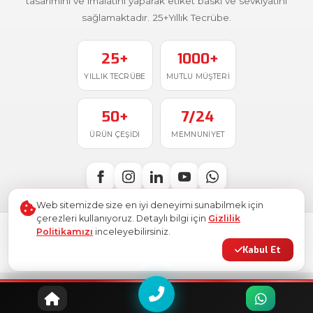
tasarımını ve imalatını yaparak etiket baskı ve sevkiyatını
sağlamaktadır. 25+Yıllık Tecrübe.
25+
1000+
YILLIK TECRÜBE
MUTLU MÜŞTERI
50+
7/24
ÜRÜN ÇEŞIDI
MEMNUNIYET
Web sitemizde size en iyi deneyimi sunabilmek için
çerezleri kullanıyoruz. Detaylı bilgi için
Gizlilik
Politikamızı
inceleyebilirsiniz.
Türkiye'de
ile üretildi
© 2026
Ostim Etiket
. Tüm hakları saklıdır.
Kabul Et
Gizlilik Politikası
Kullanım Şartları
KVKK
Site Haritası