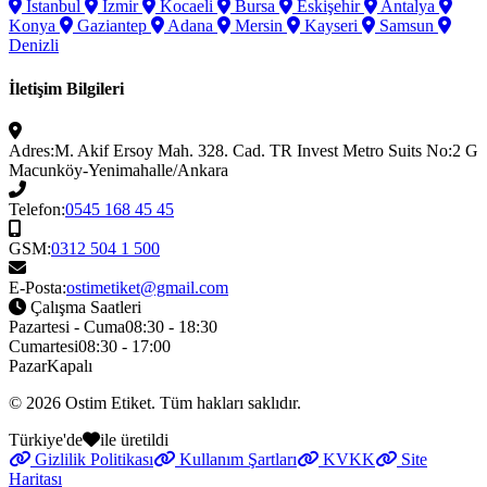
İstanbul
İzmir
Kocaeli
Bursa
Eskişehir
Antalya
Konya
Gaziantep
Adana
Mersin
Kayseri
Samsun
Denizli
İletişim Bilgileri
Adres:
M. Akif Ersoy Mah. 328. Cad. TR Invest Metro Suits No:2 G
Macunköy-Yenimahalle/Ankara
Telefon:
0545 168 45 45
GSM:
0312 504 1 500
E-Posta:
ostimetiket@gmail.com
Çalışma Saatleri
Pazartesi - Cuma
08:30 - 18:30
Cumartesi
08:30 - 17:00
Pazar
Kapalı
© 2026
Ostim Etiket
. Tüm hakları saklıdır.
Türkiye'de
ile üretildi
Gizlilik Politikası
Kullanım Şartları
KVKK
Site
Haritası