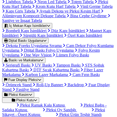
Lightbox Tabela
Neon Led Tabela
Totem Tabela
Pleksi
Kutu Harf Tabela
Krom Kutu Harf Tabela
Vinil Germe Tabela
Kapı Giriş Tabela
Aynalı Dekota ve Pleksi Kesim Harf
Alüminyum Kompozit Dekupe Tabela
Bina Cephe Giydirme
Şantiye ve İnşaat Tabela
İç Mekan Kapı İsimlikleri
Bombeli Kapı İsimlikleri
Düz Kapı İsimlikleri
Magnet Kapı
İsimlikleri
Sürgülü Kapı İsimlikleri
Özel Kapı İsimlikleri
Dijital Baskı Uygulama
Dekota Foreks Uygulama Sıvama
Cam Dekor Folyo Kumlama
Uygulama
Dijital Baskı Folyo Uygulama
Folyo Kesim
Uygulama
One Way Vision
Lümen Folyo Baskı
Baskı ve Markalama
Serigrafi Baskı
UV Baskı
Tampon Baskı
STS Soğuk
Kabartma Baskı
DTF Sıcak Kabartma Baskı
Fiber Lazer
Markalama
Karbon Lazer Markalama
Cam Fırın Baskı
Fuar Display Pleksi
Örümcek Stand
Roll-Up Banner
Backdrop
Fuar Display
Stand
Fasülye Stand
Pleksi Kesim
Pleksi Kutu
Pleksi Ramak Kala Kutusu
Pleksi Bağış -
Sadaka Kutusu
Pleksi Oy Sandığı
Pleksi
Şikayet - Öneri Kutusu
Pleksi Ürün Teşhir Standı