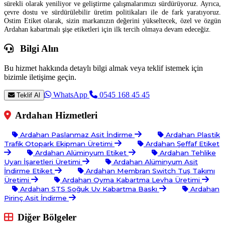
sürekli olarak yeniliyor ve geliştirme çalışmalarımızı sürdürüyoruz. Ayrıca,
çevre dostu ve sürdürülebilir üretim politikaları ile de fark yaratıyoruz.
Ostim Etiket olarak, sizin markanızın değerini yükseltecek, özel ve özgün
Ardahan kabartmalı şişe etiketleri için ilk tercih olmaya devam edeceğiz.
Bilgi Alın
Bu hizmet hakkında detaylı bilgi almak veya teklif istemek için
bizimle iletişime geçin.
WhatsApp
0545 168 45 45
Teklif Al
Ardahan Hizmetleri
Ardahan Paslanmaz Asit İndirme
Ardahan Plastik
Trafik Otopark Ekipman Üretimi
Ardahan Şeffaf Etiket
Ardahan Alüminyum Etiket
Ardahan Tehlike
Uyarı İşaretleri Üretimi
Ardahan Alüminyum Asit
İndirme Etiket
Ardahan Membran Switch Tuş Takımı
Üretimi
Ardahan Oyma Kabartma Levha Üretimi
Ardahan STS Soğuk Uv Kabartma Baskı
Ardahan
Pirinç Asit İndirme
Diğer Bölgeler