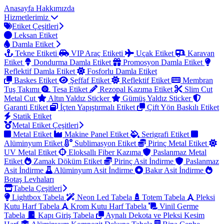
Anasayfa
Hakkımızda
Hizmetlerimiz
Etiket Çeşitleri
Leksan Etiket
Damla Etiket
Tekne Etiketi
VIP Araç Etiketi
Uçak Etiket
Karavan
Etiket
Dondurma Damla Etiket
Promosyon Damla Etiket
Reflektif Damla Etiket
Fosforlu Damla Etiket
Baskes Etiket
Şeffaf Etiket
Reflektif Etiket
Membran
Tuş Takımı
Tesa Etiket
Rezopal Kazıma Etiket
Slim Cut
Metal Cut
Altın Yaldız Sticker
Gümüş Yaldız Sticker
Garanti Etiket
İçten Yapıştırmalı Etiket
Çift Yön Baskılı Etiket
Statik Etiket
Metal Etiket Çeşitleri
Metal Etiket
Makine Panel Etiket
Serigrafi Etiket
Alüminyum Etiket
Sublimasyon Etiket
Pirinç Metal Etiket
UV Metal Etiket
Eloksallı Fiber Kazıma
Paslanmaz Metal
Etiket
Zamak Döküm Etiket
Pirinç Asit İndirme
Paslanmaz
Asit İndirme
Alüminyum Asit İndirme
Bakır Asit İndirme
Botaş Levhaları
Tabela Çeşitleri
Lightbox Tabela
Neon Led Tabela
Totem Tabela
Pleksi
Kutu Harf Tabela
Krom Kutu Harf Tabela
Vinil Germe
Tabela
Kapı Giriş Tabela
Aynalı Dekota ve Pleksi Kesim