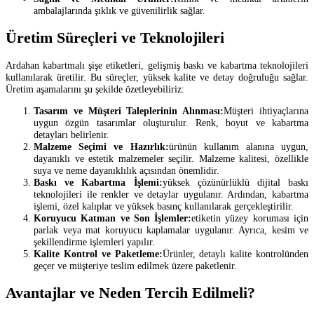
ambalajlarında şıklık ve güvenilirlik sağlar.
Üretim Süreçleri ve Teknolojileri
Ardahan kabartmalı şişe etiketleri, gelişmiş baskı ve kabartma teknolojileri
kullanılarak üretilir. Bu süreçler, yüksek kalite ve detay doğruluğu sağlar.
Üretim aşamalarını şu şekilde özetleyebiliriz:
Tasarım ve Müşteri Taleplerinin Alınması:
Müşteri ihtiyaçlarına
uygun özgün tasarımlar oluşturulur. Renk, boyut ve kabartma
detayları belirlenir.
Malzeme Seçimi ve Hazırlık:
ürünün kullanım alanına uygun,
dayanıklı ve estetik malzemeler seçilir. Malzeme kalitesi, özellikle
suya ve neme dayanıklılık açısından önemlidir.
Baskı ve Kabartma İşlemi:
yüksek çözünürlüklü dijital baskı
teknolojileri ile renkler ve detaylar uygulanır. Ardından, kabartma
işlemi, özel kalıplar ve yüksek basınç kullanılarak gerçekleştirilir.
Koruyucu Katman ve Son İşlemler:
etiketin yüzey koruması için
parlak veya mat koruyucu kaplamalar uygulanır. Ayrıca, kesim ve
şekillendirme işlemleri yapılır.
Kalite Kontrol ve Paketleme:
Ürünler, detaylı kalite kontrolünden
geçer ve müşteriye teslim edilmek üzere paketlenir.
Avantajlar ve Neden Tercih Edilmeli?