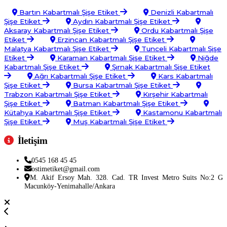
Bartın Kabartmalı Şişe Etiket
Denizli Kabartmalı
Şişe Etiket
Aydın Kabartmalı Şişe Etiket
Aksaray Kabartmalı Şişe Etiket
Ordu Kabartmalı Şişe
Etiket
Erzincan Kabartmalı Şişe Etiket
Malatya Kabartmalı Şişe Etiket
Tunceli Kabartmalı Şişe
Etiket
Karaman Kabartmalı Şişe Etiket
Niğde
Kabartmalı Şişe Etiket
Şırnak Kabartmalı Şişe Etiket
Ağrı Kabartmalı Şişe Etiket
Kars Kabartmalı
Şişe Etiket
Bursa Kabartmalı Şişe Etiket
Trabzon Kabartmalı Şişe Etiket
Kırşehir Kabartmalı
Şişe Etiket
Batman Kabartmalı Şişe Etiket
Kütahya Kabartmalı Şişe Etiket
Kastamonu Kabartmalı
Şişe Etiket
Muş Kabartmalı Şişe Etiket
İletişim
0545 168 45 45
ostimetiket@gmail.com
M. Akif Ersoy Mah. 328. Cad. TR Invest Metro Suits No:2 G
Macunköy-Yenimahalle/Ankara