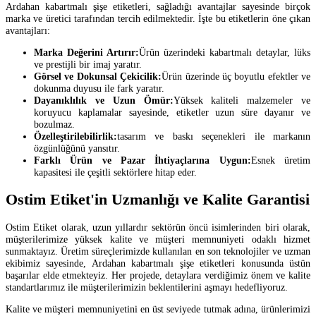
Ardahan kabartmalı şişe etiketleri, sağladığı avantajlar sayesinde birçok
marka ve üretici tarafından tercih edilmektedir. İşte bu etiketlerin öne çıkan
avantajları:
Marka Değerini Artırır:
Ürün üzerindeki kabartmalı detaylar, lüks
ve prestijli bir imaj yaratır.
Görsel ve Dokunsal Çekicilik:
Ürün üzerinde üç boyutlu efektler ve
dokunma duyusu ile fark yaratır.
Dayanıklılık ve Uzun Ömür:
Yüksek kaliteli malzemeler ve
koruyucu kaplamalar sayesinde, etiketler uzun süre dayanır ve
bozulmaz.
Özelleştirilebilirlik:
tasarım ve baskı seçenekleri ile markanın
özgünlüğünü yansıtır.
Farklı Ürün ve Pazar İhtiyaçlarına Uygun:
Esnek üretim
kapasitesi ile çeşitli sektörlere hitap eder.
Ostim Etiket'in Uzmanlığı ve Kalite Garantisi
Ostim Etiket olarak, uzun yıllardır sektörün öncü isimlerinden biri olarak,
müşterilerimize yüksek kalite ve müşteri memnuniyeti odaklı hizmet
sunmaktayız. Üretim süreçlerimizde kullanılan en son teknolojiler ve uzman
ekibimiz sayesinde, Ardahan kabartmalı şişe etiketleri konusunda üstün
başarılar elde etmekteyiz. Her projede, detaylara verdiğimiz önem ve kalite
standartlarımız ile müşterilerimizin beklentilerini aşmayı hedefliyoruz.
Kalite ve müşteri memnuniyetini en üst seviyede tutmak adına, ürünlerimizi