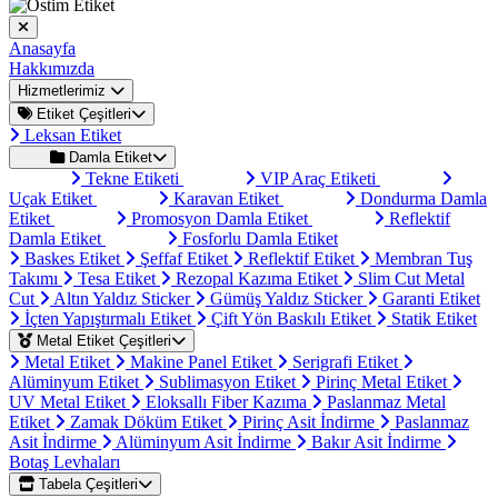
Anasayfa
Hakkımızda
Hizmetlerimiz
Etiket Çeşitleri
Leksan Etiket
Damla Etiket
Tekne Etiketi
VIP Araç Etiketi
Uçak Etiket
Karavan Etiket
Dondurma Damla
Etiket
Promosyon Damla Etiket
Reflektif
Damla Etiket
Fosforlu Damla Etiket
Baskes Etiket
Şeffaf Etiket
Reflektif Etiket
Membran Tuş
Takımı
Tesa Etiket
Rezopal Kazıma Etiket
Slim Cut Metal
Cut
Altın Yaldız Sticker
Gümüş Yaldız Sticker
Garanti Etiket
İçten Yapıştırmalı Etiket
Çift Yön Baskılı Etiket
Statik Etiket
Metal Etiket Çeşitleri
Metal Etiket
Makine Panel Etiket
Serigrafi Etiket
Alüminyum Etiket
Sublimasyon Etiket
Pirinç Metal Etiket
UV Metal Etiket
Eloksallı Fiber Kazıma
Paslanmaz Metal
Etiket
Zamak Döküm Etiket
Pirinç Asit İndirme
Paslanmaz
Asit İndirme
Alüminyum Asit İndirme
Bakır Asit İndirme
Botaş Levhaları
Tabela Çeşitleri