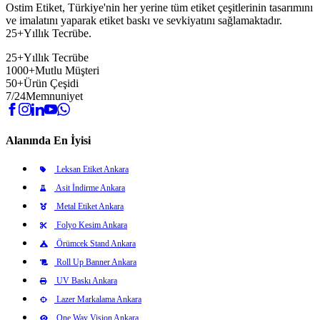
Ostim Etiket, Türkiye'nin her yerine tüm etiket çeşitlerinin tasarımını
ve imalatını yaparak etiket baskı ve sevkiyatını sağlamaktadır.
25+Yıllık Tecrübe.
25+
Yıllık Tecrübe
1000+
Mutlu Müşteri
50+
Ürün Çeşidi
7/24
Memnuniyet
Alanında En İyisi
Leksan Etiket Ankara
Asit İndirme Ankara
Metal Etiket Ankara
Folyo Kesim Ankara
Örümcek Stand Ankara
Roll Up Banner Ankara
UV Baskı Ankara
Lazer Markalama Ankara
One Way Vision Ankara