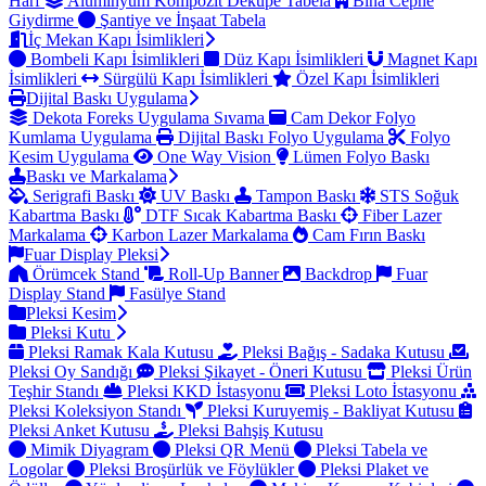
Harf
Alüminyum Kompozit Dekupe Tabela
Bina Cephe
Giydirme
Şantiye ve İnşaat Tabela
İç Mekan Kapı İsimlikleri
Bombeli Kapı İsimlikleri
Düz Kapı İsimlikleri
Magnet Kapı
İsimlikleri
Sürgülü Kapı İsimlikleri
Özel Kapı İsimlikleri
Dijital Baskı Uygulama
Dekota Foreks Uygulama Sıvama
Cam Dekor Folyo
Kumlama Uygulama
Dijital Baskı Folyo Uygulama
Folyo
Kesim Uygulama
One Way Vision
Lümen Folyo Baskı
Baskı ve Markalama
Serigrafi Baskı
UV Baskı
Tampon Baskı
STS Soğuk
Kabartma Baskı
DTF Sıcak Kabartma Baskı
Fiber Lazer
Markalama
Karbon Lazer Markalama
Cam Fırın Baskı
Fuar Display Pleksi
Örümcek Stand
Roll-Up Banner
Backdrop
Fuar
Display Stand
Fasülye Stand
Pleksi Kesim
Pleksi Kutu
Pleksi Ramak Kala Kutusu
Pleksi Bağış - Sadaka Kutusu
Pleksi Oy Sandığı
Pleksi Şikayet - Öneri Kutusu
Pleksi Ürün
Teşhir Standı
Pleksi KKD İstasyonu
Pleksi Loto İstasyonu
Pleksi Koleksiyon Standı
Pleksi Kuruyemiş - Bakliyat Kutusu
Pleksi Anket Kutusu
Pleksi Bahşiş Kutusu
Mimik Diyagram
Pleksi QR Menü
Pleksi Tabela ve
Logolar
Pleksi Broşürlük ve Föylükler
Pleksi Plaket ve