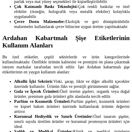
parlak veya mat yüzey seçenekleri ile kişiselleştirilebilir.
Çok Katmanlı Baskı Teknolojisi:
Çok renkli baskılar ve özel
efektler (örneğin, holografik veya metalik efektler) kolaylıkla
uygulanabilir.
Çevre Dostu Malzemeler:
Ekolojik ve geri dönüştürülebilir
malzemeler kullanılarak çevre bilincine uygun üretim yapılmaktadır.
Ardahan Kabartmalı Şişe Etiketlerinin
Kullanım Alanları
Bu özel etiketler, çeşitli sektörlerde ve ürün kategorilerinde
kullanılmaktadır. Özellikle ürünün kalitesini ve prestijini ön plana çıkarmak
isteyen markalar tarafından tercih edilir. İşte Ardahan kabartmalı şişe
etiketlerinin en yaygın kullanım alanları:
Alkollü İçki Sektörü:
Viski, şarap, likör ve diğer alkollü içecekler
üzerinde kullanılır. Ürünün lüks ve prestijli görünmesini sağlar.
Gıda ve İçecek Ürünleri:
Özel üretim şişeleri, organik veya doğal
ürünler, premium gıda ürünleri gibi alanlarda tercih edilir.
Parfüm ve Kozmetik Ürünleri:
Parfüm şişeleri, kozmetik ürünleri
ve kişisel bakım ürünleri üzerinde kullanılarak ürünün değerini
arttırır.
Kurumsal Hediyelik ve Sınırlı Üretimler:
Özel tasarım şişeler,
sınırlı sayıda üretilen ürünler ve kurumsal promosyon ürünleri için
ideal.
Sağlık ve Medikal Ürünler:
Klinik ve medikal ürünlerin