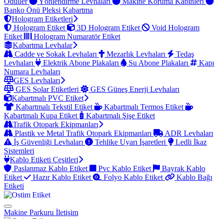
Ödüller
Yönlendirme Levhaları
Makine Koruma Kabinleri
Banko Önü Pleksi Kabartma
Hologram Etiketleri
Hologram Etiket
3D Hologram Etiket
Void Hologram
Etiket
Hologram Numaratör Etiket
Kabartma Levhalar
Cadde ve Sokak Levhaları
Mezarlık Levhaları
Tedaş
Levhaları
Elektrik Abone Plakaları
Su Abone Plakaları
Kapı
Numara Levhaları
GES Levhaları
GES Solar Etiketleri
GES Güneş Enerji Levhaları
Kabartmalı PVC Etiket
Kabartmalı Tekstil Etiket
Kabartmalı Termos Etiket
Kabartmalı Kupa Etiket
Kabartmalı Şişe Etiket
Trafik Otopark Ekipmanları
Plastik ve Metal Trafik Otopark Ekipmanları
ADR Levhaları
İş Güvenliği Levhaları
Tehlike Uyarı İşaretleri
Ledli İkaz
Sistemleri
Kablo Etiketi Çeşitleri
Paslanmaz Kablo Etiket
Pvc Kablo Etiket
Bayrak Kablo
Etiket
Hazır Kablo Etiket
Folyo Kablo Etiket
Kablo Bağı
Etiketi
Makine Parkuru
İletişim