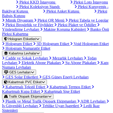
Pleksi KKD İstasyonu
Pleksi Loto İstasyonu
Pleksi Koleksiyon Standı
Pleksi Kuruyemiş -
Bakliyat Kutusu
Pleksi Anket Kutusu
Pleksi
Bahşiş Kutusu
Mimik Diyagram
Pleksi QR Menü
Pleksi Tabela ve Logolar
Pleksi Broşürlük ve Föylükler
Pleksi Plaket ve Ödüller
Yönlendirme Levhaları
Makine Koruma Kabinleri
Banko Önü
Pleksi Kabartma
Hologram Etiketleri
Hologram Etiket
3D Hologram Etiket
Void Hologram Etiket
Hologram Numaratör Etiket
Kabartma Levhalar
Cadde ve Sokak Levhaları
Mezarlık Levhaları
Tedaş
Levhaları
Elektrik Abone Plakaları
Su Abone Plakaları
Kapı
Numara Levhaları
GES Levhaları
GES Solar Etiketleri
GES Güneş Enerji Levhaları
Kabartmalı PVC Etiket
Kabartmalı Tekstil Etiket
Kabartmalı Termos Etiket
Kabartmalı Kupa Etiket
Kabartmalı Şişe Etiket
Trafik Otopark Ekipmanları
Plastik ve Metal Trafik Otopark Ekipmanları
ADR Levhaları
İş Güvenliği Levhaları
Tehlike Uyarı İşaretleri
Ledli İkaz
Sistemleri