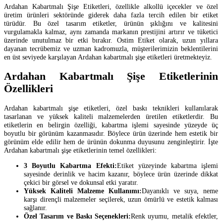
Ardahan Kabartmalı Şişe Etiketleri, özellikle alkollü içecekler ve özel
üretim ürünleri sektöründe giderek daha fazla tercih edilen bir etiket
türüdür. Bu özel tasarım etiketler, ürünün şıklığını ve kalitesini
vurgulamakla kalmaz, aynı zamanda markanın prestijini artırır ve tüketici
üzerinde unutulmaz bir etki bırakır. Ostim Etiket olarak, uzun yıllara
dayanan tecrübemiz ve uzman kadromuzla, müşterilerimizin beklentilerini
en üst seviyede karşılayan Ardahan kabartmalı şişe etiketleri üretmekteyiz.
Ardahan Kabartmalı Şişe Etiketlerinin
Özellikleri
Ardahan kabartmalı şişe etiketleri, özel baskı teknikleri kullanılarak
tasarlanan ve yüksek kaliteli malzemelerden üretilen etiketlerdir. Bu
etiketlerin en belirgin özelliği, kabartma işlemi sayesinde yüzeyde üç
boyutlu bir görünüm kazanmasıdır. Böylece ürün üzerinde hem estetik bir
görünüm elde edilir hem de ürünün dokunma duyusunu zenginleştirir. İşte
Ardahan kabartmalı şişe etiketlerinin temel özellikleri:
3 Boyutlu Kabartma Efekti:
Etiket yüzeyinde kabartma işlemi
sayesinde derinlik ve hacim kazanır, böylece ürün üzerinde dikkat
çekici bir görsel ve dokunsal etki yaratır.
Yüksek Kaliteli Malzeme Kullanımı:
Dayanıklı ve suya, neme
karşı dirençli malzemeler seçilerek, uzun ömürlü ve estetik kalması
sağlanır.
Özel Tasarım ve Baskı Seçenekleri:
Renk uyumu, metalik efektler,