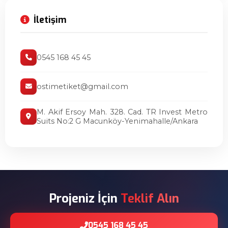
İletişim
0545 168 45 45
ostimetiket@gmail.com
M. Akif Ersoy Mah. 328. Cad. TR Invest Metro
Suits No:2 G Macunköy-Yenimahalle/Ankara
Projeniz İçin
Teklif Alın
0545 168 45 45