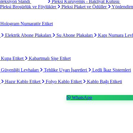
oleksiyon Standı
Pleksi Kuruyemiş - Bakliyat Kutusu
Pleksi Broşürlük ve Föylükler
Pleksi Plaket ve Ödüller
Yönlendirm
Hologram Numaratör Etiket
ı
Elektrik Abone Plakaları
Su Abone Plakaları
Kapı Numara Levh
 Kupa Etiket
Kabartmalı Şişe Etiket
 Güvenliği Levhaları
Tehlike Uyarı İşaretleri
Ledli İkaz Sistemleri
t
Hazır Kablo Etiket
Folyo Kablo Etiket
Kablo Bağı Etiketi
WhatsApp