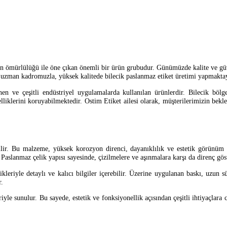
zun ömürlülüğü ile öne çıkan önemli bir ürün grubudur. Günümüzde kalite ve güve
e uzman kadromuzla, yüksek kalitede bilecik paslanmaz etiket üretimi yapmakta
inen ve çeşitli endüstriyel uygulamalarda kullanılan ürünlerdir. Bilecik bölg
lliklerini koruyabilmektedir. Ostim Etiket ailesi olarak, müşterilerimizin bek
lir. Bu malzeme, yüksek korozyon direnci, dayanıklılık ve estetik görünüm s
r. Paslanmaz çelik yapısı sayesinde, çizilmelere ve aşınmalara karşı da direnç göst
knikleriyle detaylı ve kalıcı bilgiler içerebilir. Üzerine uygulanan baskı, uzu
r.
yle sunulur. Bu sayede, estetik ve fonksiyonellik açısından çeşitli ihtiyaçlara 