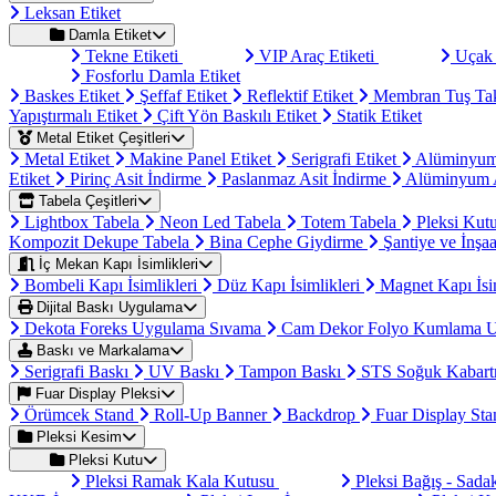
Leksan Etiket
Damla Etiket
Tekne Etiketi
VIP Araç Etiketi
Uçak 
Fosforlu Damla Etiket
Baskes Etiket
Şeffaf Etiket
Reflektif Etiket
Membran Tuş Ta
Yapıştırmalı Etiket
Çift Yön Baskılı Etiket
Statik Etiket
Metal Etiket Çeşitleri
Metal Etiket
Makine Panel Etiket
Serigrafi Etiket
Alüminyum
Etiket
Pirinç Asit İndirme
Paslanmaz Asit İndirme
Alüminyum A
Tabela Çeşitleri
Lightbox Tabela
Neon Led Tabela
Totem Tabela
Pleksi Kut
Kompozit Dekupe Tabela
Bina Cephe Giydirme
Şantiye ve İnşaa
İç Mekan Kapı İsimlikleri
Bombeli Kapı İsimlikleri
Düz Kapı İsimlikleri
Magnet Kapı İsi
Dijital Baskı Uygulama
Dekota Foreks Uygulama Sıvama
Cam Dekor Folyo Kumlama 
Baskı ve Markalama
Serigrafi Baskı
UV Baskı
Tampon Baskı
STS Soğuk Kabart
Fuar Display Pleksi
Örümcek Stand
Roll-Up Banner
Backdrop
Fuar Display St
Pleksi Kesim
Pleksi Kutu
Pleksi Ramak Kala Kutusu
Pleksi Bağış - Sad