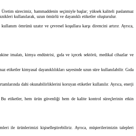
iz. Üretim sürecimiz, hammaddenin seçimiyle başlar; yüksek kaliteli paslanmaz
eknikleri kullanılarak, uzun ömürlü ve dayanıklı etiketler oluşturulur.
 kullanım ömrünü uzatır ve çevresel koşullara karşı direncini artırır. Ayrıca,
akine imalatı, kimya endüstrisi, gıda ve içecek sektörü, medikal cihazlar ve
 etiketler kimyasal dayanıklılıkları sayesinde uzun süre kullanılabilir. Gıda
tamlarında dahi okunabilirliklerini koruyan etiketler kullanılır. Ayrıca, enerji
 Bu etiketler, hem ürün güvenliği hem de kalite kontrol süreçlerinin etkin
ri ile ürünlerimizi kişiselleştirebiliriz. Ayrıca, müşterilerimizin talepleri