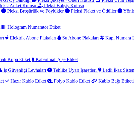
eksi Oy Sandığı
Pleksi Şikayet - Öneri Kutusu
Pleksi Ürün Teşh
leksi Anket Kutusu
Pleksi Bahşiş Kutusu
r
Pleksi Broşürlük ve Föylükler
Pleksi Plaket ve Ödüller
Yönle
t
Hologram Numaratör Etiket
arı
Elektrik Abone Plakaları
Su Abone Plakaları
Kapı Numara L
alı Kupa Etiket
Kabartmalı Şişe Etiket
İş Güvenliği Levhaları
Tehlike Uyarı İşaretleri
Ledli İkaz Sistem
ket
Hazır Kablo Etiket
Folyo Kablo Etiket
Kablo Bağı Etiketi