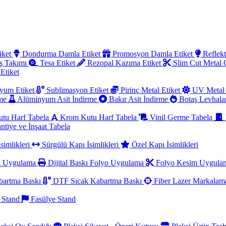
iket
Dondurma Damla Etiket
Promosyon Damla Etiket
Reflekt
ş Takımı
Tesa Etiket
Rezopal Kazıma Etiket
Slim Cut Metal
 Etiket
yum Etiket
Sublimasyon Etiket
Pirinç Metal Etiket
UV Metal 
rme
Alüminyum Asit İndirme
Bakır Asit İndirme
Botaş Levhala
utu Harf Tabela
Krom Kutu Harf Tabela
Vinil Germe Tabela
ntiye ve İnşaat Tabela
simlikleri
Sürgülü Kapı İsimlikleri
Özel Kapı İsimlikleri
a Uygulama
Dijital Baskı Folyo Uygulama
Folyo Kesim Uygul
artma Baskı
DTF Sıcak Kabartma Baskı
Fiber Lazer Markala
 Stand
Fasülye Stand