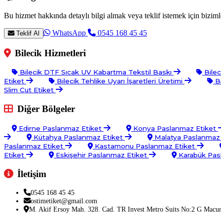
Bu hizmet hakkında detaylı bilgi almak veya teklif istemek için bizimle
WhatsApp
0545 168 45 45
Teklif Al
Bilecik Hizmetleri
Bilecik DTF Sıcak UV Kabartma Tekstil Baskı
Bilec
Etiket
Bilecik Tehlike Uyarı İşaretleri Üretimi
Bi
Slim Cut Etiket
Diğer Bölgeler
Edirne Paslanmaz Etiket
Konya Paslanmaz Etiket
Kütahya Paslanmaz Etiket
Malatya Paslanmaz
Paslanmaz Etiket
Kastamonu Paslanmaz Etiket
Etiket
Eskişehir Paslanmaz Etiket
Karabük Pas
İletişim
0545 168 45 45
ostimetiket@gmail.com
M. Akif Ersoy Mah. 328. Cad. TR Invest Metro Suits No:2 G Macu