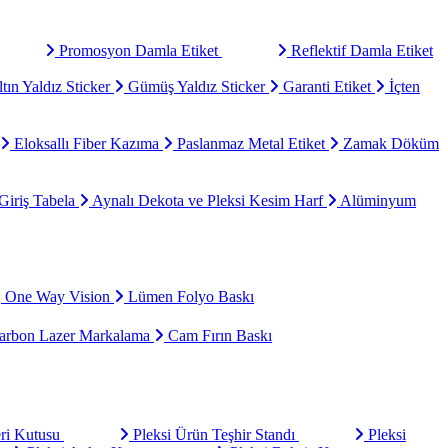
Promosyon Damla Etiket
Reflektif Damla Etiket
tın Yaldız Sticker
Gümüş Yaldız Sticker
Garanti Etiket
İçten
Eloksallı Fiber Kazıma
Paslanmaz Metal Etiket
Zamak Döküm
Giriş Tabela
Aynalı Dekota ve Pleksi Kesim Harf
Alüminyum
One Way Vision
Lümen Folyo Baskı
rbon Lazer Markalama
Cam Fırın Baskı
eri Kutusu
Pleksi Ürün Teşhir Standı
Pleksi