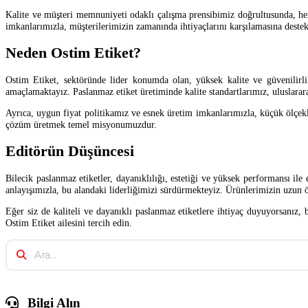
Kalite ve müşteri memnuniyeti odaklı çalışma prensibimiz doğrultusunda, her 
imkanlarımızla, müşterilerimizin zamanında ihtiyaçlarını karşılamasına destek
Neden Ostim Etiket?
Ostim Etiket, sektöründe lider konumda olan, yüksek kalite ve güvenilirli
amaçlamaktayız. Paslanmaz etiket üretiminde kalite standartlarımız, uluslarara
Ayrıca, uygun fiyat politikamız ve esnek üretim imkanlarımızla, küçük ölçek
çözüm üretmek temel misyonumuzdur.
Editörün Düşüncesi
Bilecik paslanmaz etiketler, dayanıklılığı, estetiği ve yüksek performansı ile
anlayışımızla, bu alandaki liderliğimizi sürdürmekteyiz. Ürünlerimizin uzun ö
Eğer siz de kaliteli ve dayanıklı paslanmaz etiketlere ihtiyaç duyuyorsanız, 
Ostim Etiket ailesini tercih edin.
Bilgi Alın