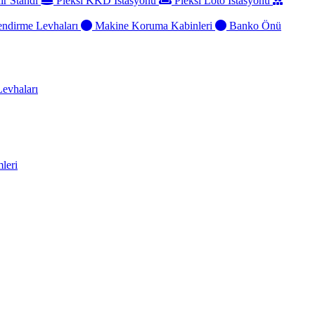
ir Standı
Pleksi KKD İstasyonu
Pleksi Loto İstasyonu
ndirme Levhaları
Makine Koruma Kabinleri
Banko Önü
evhaları
leri