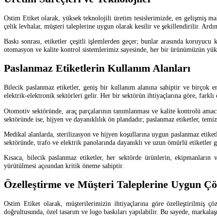
Ostim Etiket olarak, yüksek teknolojili üretim tesislerimizde, en gelişmiş m
çelik levhalar, müşteri taleplerine uygun olarak kesilir ve şekillendirilir. Ard
Baskı sonrası, etiketler çeşitli işlemlerden geçer; bunlar arasında koruyucu 
otomasyon ve kalite kontrol sistemlerimiz sayesinde, her bir ürünümüzün yüks
Paslanmaz Etiketlerin Kullanım Alanları
Bilecik paslanmaz etiketler, geniş bir kullanım alanına sahiptir ve birçok 
elektrik-elektronik sektörleri gelir. Her bir sektörün ihtiyaçlarına göre, farklı
Otomotiv sektöründe, araç parçalarının tanımlanması ve kalite kontrolü amacı
sektöründe ise, hijyen ve dayanıklılık ön plandadır; paslanmaz etiketler, temiz
Medikal alanlarda, sterilizasyon ve hijyen koşullarına uygun paslanmaz etiketle
sektöründe, trafo ve elektrik panolarında dayanıklı ve uzun ömürlü etiketler 
Kısaca, bilecik paslanmaz etiketler, her sektörde ürünlerin, ekipmanların
yürütülmesi açısından kritik öneme sahiptir.
Özelleştirme ve Müşteri Taleplerine Uygun Ç
Ostim Etiket olarak, müşterilerimizin ihtiyaçlarına göre özelleştirilmiş çöz
doğrultusunda, özel tasarım ve logo baskıları yapılabilir. Bu sayede, markalaş