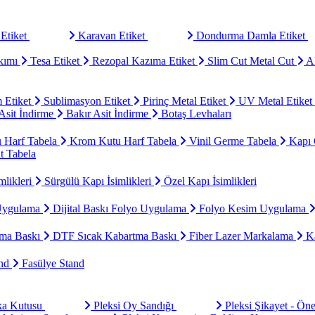
Etiket
Karavan Etiket
Dondurma Damla Etiket
kımı
Tesa Etiket
Rezopal Kazıma Etiket
Slim Cut Metal Cut
Al
 Etiket
Sublimasyon Etiket
Pirinç Metal Etiket
UV Metal Etiket
sit İndirme
Bakır Asit İndirme
Botaş Levhaları
u Harf Tabela
Krom Kutu Harf Tabela
Vinil Germe Tabela
Kapı 
t Tabela
mlikleri
Sürgülü Kapı İsimlikleri
Özel Kapı İsimlikleri
Uygulama
Dijital Baskı Folyo Uygulama
Folyo Kesim Uygulama
ma Baskı
DTF Sıcak Kabartma Baskı
Fiber Lazer Markalama
Ka
and
Fasülye Stand
aka Kutusu
Pleksi Oy Sandığı
Pleksi Şikayet - Ön