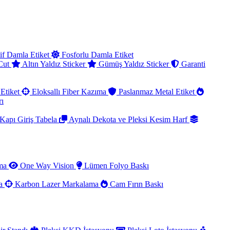
if Damla Etiket
Fosforlu Damla Etiket
 Cut
Altın Yaldız Sticker
Gümüş Yaldız Sticker
Garanti
Etiket
Eloksallı Fiber Kazıma
Paslanmaz Metal Etiket
rı
Kapı Giriş Tabela
Aynalı Dekota ve Pleksi Kesim Harf
ama
One Way Vision
Lümen Folyo Baskı
ma
Karbon Lazer Markalama
Cam Fırın Baskı