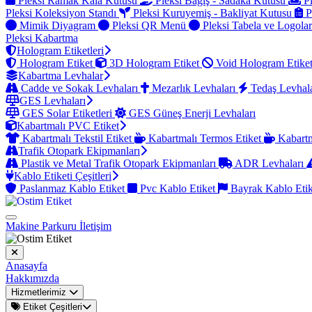
Pleksi Ramak Kala Kutusu
Pleksi Bağış - Sadaka Kutusu
Pl
Pleksi Koleksiyon Standı
Pleksi Kuruyemiş - Bakliyat Kutusu
P
Mimik Diyagram
Pleksi QR Menü
Pleksi Tabela ve Logola
Pleksi Kabartma
Hologram Etiketleri
Hologram Etiket
3D Hologram Etiket
Void Hologram Etike
Kabartma Levhalar
Cadde ve Sokak Levhaları
Mezarlık Levhaları
Tedaş Levhal
GES Levhaları
GES Solar Etiketleri
GES Güneş Enerji Levhaları
Kabartmalı PVC Etiket
Kabartmalı Tekstil Etiket
Kabartmalı Termos Etiket
Kabartm
Trafik Otopark Ekipmanları
Plastik ve Metal Trafik Otopark Ekipmanları
ADR Levhaları
Kablo Etiketi Çeşitleri
Paslanmaz Kablo Etiket
Pvc Kablo Etiket
Bayrak Kablo Eti
Makine Parkuru
İletişim
Anasayfa
Hakkımızda
Hizmetlerimiz
Etiket Çeşitleri