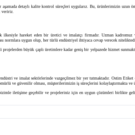
aşamada detaylı kalite kontrol süreçleri uygularız. Bu, ürünlerimizin uzun öm
 veririz.
k ilkesiyle hareket eden bir üretici ve imalatçı firmadır. Uzman kadromuz 
sı normlara uygun olup, her türlü endüstriyel ihtiyaca cevap verecek niteliktedi
li projelerden büyük çaplı üretimlere kadar geniş bir yelpazede hizmet sunmakt
 endüstri ve imalat sektörlerinde vazgeçilmez bir yer tutmaktadır. Ostim Etiket 
mürlü ve güvenilir olması, müşterilerimizin iş süreçlerini kolaylaştırmakta ve
bizimle iletişime geçebilir ve projeleriniz için en uygun çözümleri birlikte gel