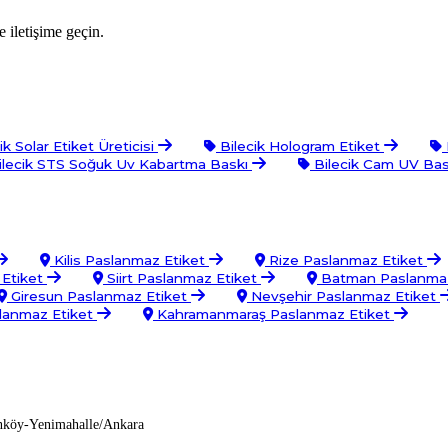
 iletişime geçin.
ik Solar Etiket Üreticisi
Bilecik Hologram Etiket
lecik STS Soğuk Uv Kabartma Baskı
Bilecik Cam UV Ba
Kilis Paslanmaz Etiket
Rize Paslanmaz Etiket
 Etiket
Siirt Paslanmaz Etiket
Batman Paslanmaz
Giresun Paslanmaz Etiket
Nevşehir Paslanmaz Etiket
lanmaz Etiket
Kahramanmaraş Paslanmaz Etiket
nköy-Yenimahalle/Ankara