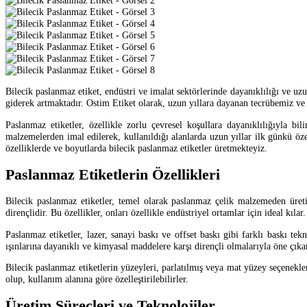
Bilecik paslanmaz etiket, endüstri ve imalat sektörlerinde dayanıklılığı ve u
giderek artmaktadır. Ostim Etiket olarak, uzun yıllara dayanan tecrübemiz v
Paslanmaz etiketler, özellikle zorlu çevresel koşullara dayanıklılığıyla bil
malzemelerden imal edilerek, kullanıldığı alanlarda uzun yıllar ilk günkü öze
özelliklerde ve boyutlarda bilecik paslanmaz etiketler üretmekteyiz.
Paslanmaz Etiketlerin Özellikleri
Bilecik paslanmaz etiketler, temel olarak paslanmaz çelik malzemeden üreti
dirençlidir. Bu özellikler, onları özellikle endüstriyel ortamlar için ideal kıla
Paslanmaz etiketler, lazer, sanayi baskı ve offset baskı gibi farklı baskı te
ışınlarına dayanıklı ve kimyasal maddelere karşı dirençli olmalarıyla öne çıka
Bilecik paslanmaz etiketlerin yüzeyleri, parlatılmış veya mat yüzey seçenekleri
olup, kullanım alanına göre özelleştirilebilirler.
Üretim Süreçleri ve Teknolojiler