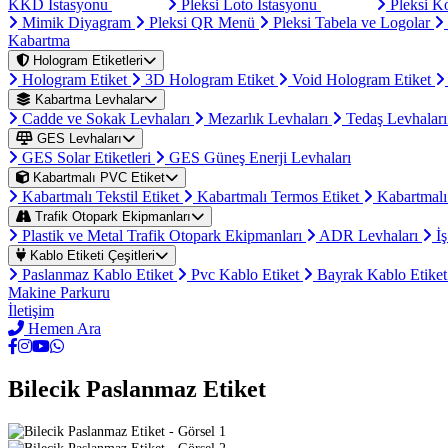
KKD İstasyonu
Pleksi Loto İstasyonu
Pleksi K
Mimik Diyagram
Pleksi QR Menü
Pleksi Tabela ve Logolar
Kabartma
Hologram Etiketleri
Hologram Etiket
3D Hologram Etiket
Void Hologram Etiket
Kabartma Levhalar
Cadde ve Sokak Levhaları
Mezarlık Levhaları
Tedaş Levhalar
GES Levhaları
GES Solar Etiketleri
GES Güneş Enerji Levhaları
Kabartmalı PVC Etiket
Kabartmalı Tekstil Etiket
Kabartmalı Termos Etiket
Kabartmalı
Trafik Otopark Ekipmanları
Plastik ve Metal Trafik Otopark Ekipmanları
ADR Levhaları
İş
Kablo Etiketi Çeşitleri
Paslanmaz Kablo Etiket
Pvc Kablo Etiket
Bayrak Kablo Etike
Makine Parkuru
İletişim
Hemen Ara
Bilecik Paslanmaz Etiket