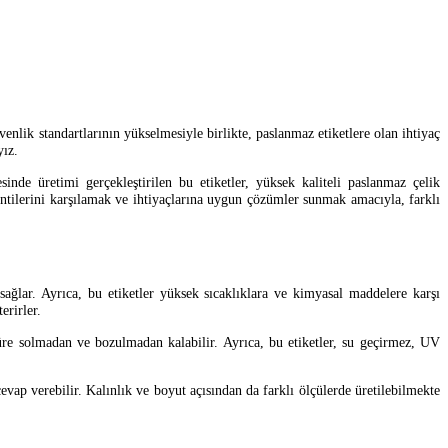
nlik standartlarının yükselmesiyle birlikte, paslanmaz etiketlere olan ihtiyaç
yız.
esinde üretimi gerçekleştirilen bu etiketler, yüksek kaliteli paslanmaz çelik
lentilerini karşılamak ve ihtiyaçlarına uygun çözümler sunmak amacıyla, farklı
ağlar. Ayrıca, bu etiketler yüksek sıcaklıklara ve kimyasal maddelere karşı
erirler.
n süre solmadan ve bozulmadan kalabilir. Ayrıca, bu etiketler, su geçirmez, UV
cevap verebilir. Kalınlık ve boyut açısından da farklı ölçülerde üretilebilmekte