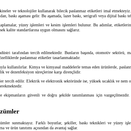
akineler ve teknolojiler kullanarak bilecik paslanmaz etiketleri imal etmektey
ından, baskı aşaması gelir. Bu aşamada, lazer baskı, serigrafi veya dijital baskı t
kaplamalar, yüzey işlemleri ve kesim işlemleri bulunur. Bu adımlar, etiketlerin
ek kalite standartlarına uygun olmasını sağlarız.
endüstri tarafından tercih edilmektedir. Bunların başında, otomotiv sektörü, m
 özelliklerde paslanmaz etiketler tasarlanmaktadır.
yla kullanılırlar. Kimya ve kimyasal maddelerle temas eden ürünlerde, paslanmaz
lik ve dezenfeksiyon süreçlerine karşı dirençlidir.
r tercih edilir. Elektrik ve elektronik sektöründe ise, yüksek sıcaklık ve nem or
gerekmektedir.
 ve ekipmanların güvenli ve doğru şekilde tanımlanması için vazgeçilmezdir.
özümler
ümler sunmaktayız. Farklı boyutlar, şekiller, baskı teknikleri ve yüzey işlemle
ma ve ürün tanıtımı açısından da avantaj sağlar.