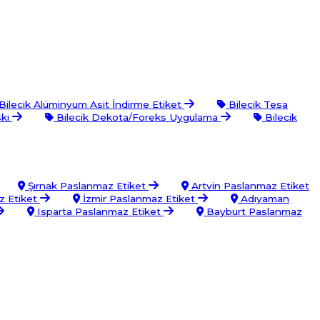
Bilecik Alüminyum Asit İndirme Etiket
Bilecik Tesa
skı
Bilecik Dekota/Foreks Uygulama
Bilecik
Şırnak Paslanmaz Etiket
Artvin Paslanmaz Etiket
 Etiket
İzmir Paslanmaz Etiket
Adıyaman
Isparta Paslanmaz Etiket
Bayburt Paslanmaz