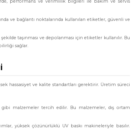
rde, performans ve verimlilik bilgileri ile bakım ve servis
ında ve bağlantı noktalarında kullanılan etiketler, güvenli ve
şekilde taşınması ve depolanması için etiketler kullanılır. Bu
lirliği sağlar.
i
sek hassasiyet ve kalite standartları gerektirir. Üretim süreci
l gibi malzemeler tercih edilir. Bu malzemeler, dış ortam
rımlar, yüksek çözünürlüklü UV baskı makineleriyle basılır.