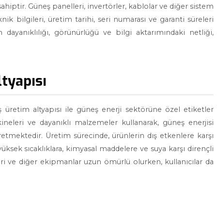
ptir. Güneş panelleri, invertörler, kablolar ve diğer sistem
nik bilgileri, üretim tarihi, seri numarası ve garanti süreleri
in dayanıklılığı, görünürlüğü ve bilgi aktarımındaki netliği,
ltyapısı
ş üretim altyapısı ile güneş enerji sektörüne özel etiketler
ineleri ve dayanıklı malzemeler kullanarak, güneş enerjisi
üretmektedir. Üretim sürecinde, ürünlerin dış etkenlere karşı
yüksek sıcaklıklara, kimyasal maddelere ve suya karşı dirençli
eri ve diğer ekipmanlar uzun ömürlü olurken, kullanıcılar da