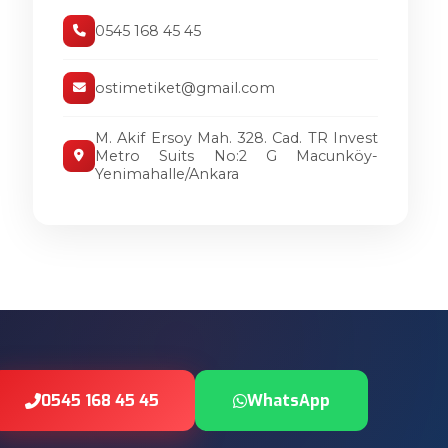
0545 168 45 45
ostimetiket@gmail.com
M. Akif Ersoy Mah. 328. Cad. TR Invest
Metro Suits No:2 G Macunköy-
Yenimahalle/Ankara
0545 168 45 45
WhatsApp