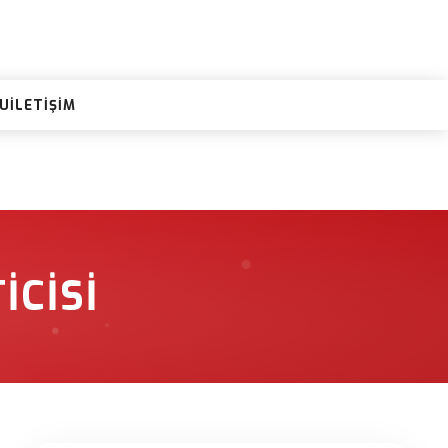
RU
İLETIŞIM
ICISI