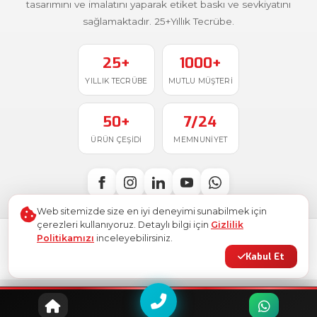
tasarımını ve imalatını yaparak etiket baskı ve sevkiyatını
sağlamaktadır. 25+Yıllık Tecrübe.
25+
1000+
YILLIK TECRÜBE
MUTLU MÜŞTERI
50+
7/24
ÜRÜN ÇEŞIDI
MEMNUNIYET
Web sitemizde size en iyi deneyimi sunabilmek için
çerezleri kullanıyoruz. Detaylı bilgi için
Gizlilik
Politikamızı
inceleyebilirsiniz.
Türkiye'de
ile üretildi
© 2026
Ostim Etiket
. Tüm hakları saklıdır.
Kabul Et
Gizlilik Politikası
Kullanım Şartları
KVKK
Site Haritası