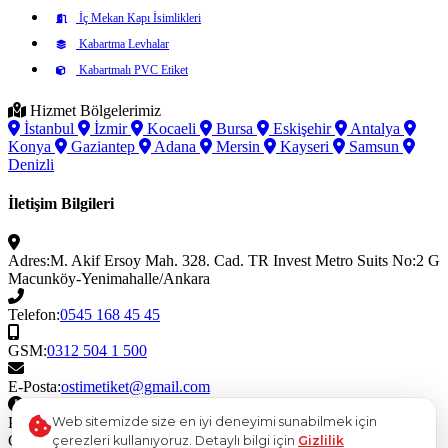
İç Mekan Kapı İsimlikleri
Kabartma Levhalar
Kabartmalı PVC Etiket
Hizmet Bölgelerimiz
İstanbul
İzmir
Kocaeli
Bursa
Eskişehir
Antalya
Konya
Gaziantep
Adana
Mersin
Kayseri
Samsun
Denizli
İletişim Bilgileri
Adres:
M. Akif Ersoy Mah. 328. Cad. TR Invest Metro Suits No:2 G
Macunköy-Yenimahalle/Ankara
Telefon:
0545 168 45 45
GSM:
0312 504 1 500
E-Posta:
ostimetiket@gmail.com
Çalışma Saatleri
Web sitemizde size en iyi deneyimi sunabilmek için
Pazartesi - Cuma
08:30 - 18:30
Cumartesi
08:30 - 17:00
çerezleri kullanıyoruz. Detaylı bilgi için
Gizlilik