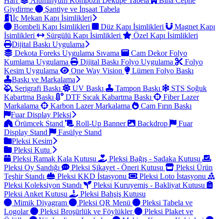
Harf
Alüminyum Kompozit Dekupe Tabela
Bina Cephe
Giydirme
Şantiye ve İnşaat Tabela
İç Mekan Kapı İsimlikleri
Bombeli Kapı İsimlikleri
Düz Kapı İsimlikleri
Magnet Kapı
İsimlikleri
Sürgülü Kapı İsimlikleri
Özel Kapı İsimlikleri
Dijital Baskı Uygulama
Dekota Foreks Uygulama Sıvama
Cam Dekor Folyo
Kumlama Uygulama
Dijital Baskı Folyo Uygulama
Folyo
Kesim Uygulama
One Way Vision
Lümen Folyo Baskı
Baskı ve Markalama
Serigrafi Baskı
UV Baskı
Tampon Baskı
STS Soğuk
Kabartma Baskı
DTF Sıcak Kabartma Baskı
Fiber Lazer
Markalama
Karbon Lazer Markalama
Cam Fırın Baskı
Fuar Display Pleksi
Örümcek Stand
Roll-Up Banner
Backdrop
Fuar
Display Stand
Fasülye Stand
Pleksi Kesim
Pleksi Kutu
Pleksi Ramak Kala Kutusu
Pleksi Bağış - Sadaka Kutusu
Pleksi Oy Sandığı
Pleksi Şikayet - Öneri Kutusu
Pleksi Ürün
Teşhir Standı
Pleksi KKD İstasyonu
Pleksi Loto İstasyonu
Pleksi Koleksiyon Standı
Pleksi Kuruyemiş - Bakliyat Kutusu
Pleksi Anket Kutusu
Pleksi Bahşiş Kutusu
Mimik Diyagram
Pleksi QR Menü
Pleksi Tabela ve
Logolar
Pleksi Broşürlük ve Föylükler
Pleksi Plaket ve