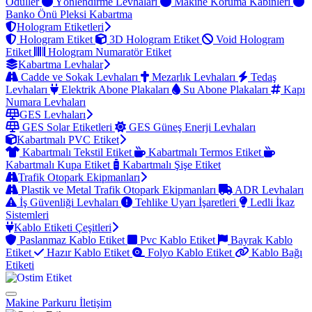
Ödüller
Yönlendirme Levhaları
Makine Koruma Kabinleri
Banko Önü Pleksi Kabartma
Hologram Etiketleri
Hologram Etiket
3D Hologram Etiket
Void Hologram
Etiket
Hologram Numaratör Etiket
Kabartma Levhalar
Cadde ve Sokak Levhaları
Mezarlık Levhaları
Tedaş
Levhaları
Elektrik Abone Plakaları
Su Abone Plakaları
Kapı
Numara Levhaları
GES Levhaları
GES Solar Etiketleri
GES Güneş Enerji Levhaları
Kabartmalı PVC Etiket
Kabartmalı Tekstil Etiket
Kabartmalı Termos Etiket
Kabartmalı Kupa Etiket
Kabartmalı Şişe Etiket
Trafik Otopark Ekipmanları
Plastik ve Metal Trafik Otopark Ekipmanları
ADR Levhaları
İş Güvenliği Levhaları
Tehlike Uyarı İşaretleri
Ledli İkaz
Sistemleri
Kablo Etiketi Çeşitleri
Paslanmaz Kablo Etiket
Pvc Kablo Etiket
Bayrak Kablo
Etiket
Hazır Kablo Etiket
Folyo Kablo Etiket
Kablo Bağı
Etiketi
Makine Parkuru
İletişim