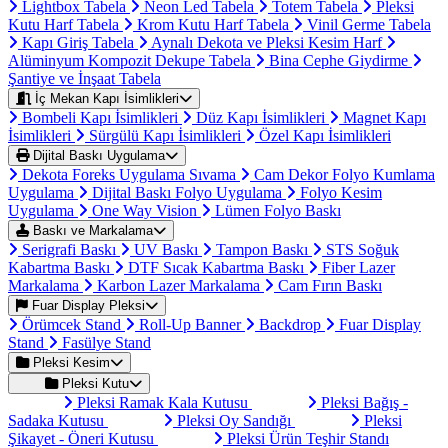
Lightbox Tabela
Neon Led Tabela
Totem Tabela
Pleksi
Kutu Harf Tabela
Krom Kutu Harf Tabela
Vinil Germe Tabela
Kapı Giriş Tabela
Aynalı Dekota ve Pleksi Kesim Harf
Alüminyum Kompozit Dekupe Tabela
Bina Cephe Giydirme
Şantiye ve İnşaat Tabela
İç Mekan Kapı İsimlikleri
Bombeli Kapı İsimlikleri
Düz Kapı İsimlikleri
Magnet Kapı
İsimlikleri
Sürgülü Kapı İsimlikleri
Özel Kapı İsimlikleri
Dijital Baskı Uygulama
Dekota Foreks Uygulama Sıvama
Cam Dekor Folyo Kumlama
Uygulama
Dijital Baskı Folyo Uygulama
Folyo Kesim
Uygulama
One Way Vision
Lümen Folyo Baskı
Baskı ve Markalama
Serigrafi Baskı
UV Baskı
Tampon Baskı
STS Soğuk
Kabartma Baskı
DTF Sıcak Kabartma Baskı
Fiber Lazer
Markalama
Karbon Lazer Markalama
Cam Fırın Baskı
Fuar Display Pleksi
Örümcek Stand
Roll-Up Banner
Backdrop
Fuar Display
Stand
Fasülye Stand
Pleksi Kesim
Pleksi Kutu
Pleksi Ramak Kala Kutusu
Pleksi Bağış -
Sadaka Kutusu
Pleksi Oy Sandığı
Pleksi
Şikayet - Öneri Kutusu
Pleksi Ürün Teşhir Standı