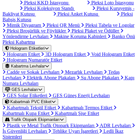
Pleksi KKD İstasyonu
Pleksi Loto İstasyonu
Pleksi Koleksiyon Standı
Pleksi Kuruyemiş -
Bakliyat Kutusu
Pleksi Anket Kutusu
Pleksi
Bahşiş Kutusu
Mimik Diyagram
Pleksi QR Menü
Pleksi Tabela ve Logolar
Pleksi Broşürlük ve Föylükler
Pleksi Plaket ve Ödüller
Yönlendirme Levhaları
Makine Koruma Kabinleri
Banko Önü
Pleksi Kabartma
Hologram Etiketleri
Hologram Etiket
3D Hologram Etiket
Void Hologram Etiket
Hologram Numaratör Etiket
Kabartma Levhalar
Cadde ve Sokak Levhaları
Mezarlık Levhaları
Tedaş
Levhaları
Elektrik Abone Plakaları
Su Abone Plakaları
Kapı
Numara Levhaları
GES Levhaları
GES Solar Etiketleri
GES Güneş Enerji Levhaları
Kabartmalı PVC Etiket
Kabartmalı Tekstil Etiket
Kabartmalı Termos Etiket
Kabartmalı Kupa Etiket
Kabartmalı Şişe Etiket
Trafik Otopark Ekipmanları
Plastik ve Metal Trafik Otopark Ekipmanları
ADR Levhaları
İş Güvenliği Levhaları
Tehlike Uyarı İşaretleri
Ledli İkaz
Sistemleri