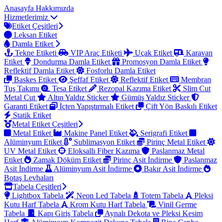
Anasayfa
Hakkımızda
Hizmetlerimiz
Etiket Çeşitleri
Leksan Etiket
Damla Etiket
Tekne Etiketi
VIP Araç Etiketi
Uçak Etiket
Karavan
Etiket
Dondurma Damla Etiket
Promosyon Damla Etiket
Reflektif Damla Etiket
Fosforlu Damla Etiket
Baskes Etiket
Şeffaf Etiket
Reflektif Etiket
Membran
Tuş Takımı
Tesa Etiket
Rezopal Kazıma Etiket
Slim Cut
Metal Cut
Altın Yaldız Sticker
Gümüş Yaldız Sticker
Garanti Etiket
İçten Yapıştırmalı Etiket
Çift Yön Baskılı Etiket
Statik Etiket
Metal Etiket Çeşitleri
Metal Etiket
Makine Panel Etiket
Serigrafi Etiket
Alüminyum Etiket
Sublimasyon Etiket
Pirinç Metal Etiket
UV Metal Etiket
Eloksallı Fiber Kazıma
Paslanmaz Metal
Etiket
Zamak Döküm Etiket
Pirinç Asit İndirme
Paslanmaz
Asit İndirme
Alüminyum Asit İndirme
Bakır Asit İndirme
Botaş Levhaları
Tabela Çeşitleri
Lightbox Tabela
Neon Led Tabela
Totem Tabela
Pleksi
Kutu Harf Tabela
Krom Kutu Harf Tabela
Vinil Germe
Tabela
Kapı Giriş Tabela
Aynalı Dekota ve Pleksi Kesim