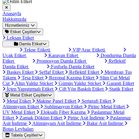
Anasayfa
Hakkımızda
Hizmetlerimiz
Etiket Çeşitleri
Leksan Etiket
Damla Etiket
Tekne Etiketi
VIP Araç Etiketi
Uçak Etiket
Karavan Etiket
Dondurma Damla
Etiket
Promosyon Damla Etiket
Reflektif
Damla Etiket
Fosforlu Damla Etiket
Baskes Etiket
Şeffaf Etiket
Reflektif Etiket
Membran Tuş
Takımı
Tesa Etiket
Rezopal Kazıma Etiket
Slim Cut Metal
Cut
Altın Yaldız Sticker
Gümüş Yaldız Sticker
Garanti Etiket
İçten Yapıştırmalı Etiket
Çift Yön Baskılı Etiket
Statik Etiket
Metal Etiket Çeşitleri
Metal Etiket
Makine Panel Etiket
Serigrafi Etiket
Alüminyum Etiket
Sublimasyon Etiket
Pirinç Metal Etiket
UV Metal Etiket
Eloksallı Fiber Kazıma
Paslanmaz Metal
Etiket
Zamak Döküm Etiket
Pirinç Asit İndirme
Paslanmaz
Asit İndirme
Alüminyum Asit İndirme
Bakır Asit İndirme
Botaş Levhaları
Tabela Çeşitleri