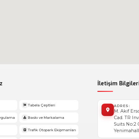
z
İletişim Bilgiler
Tabela Çeşitleri
ADRES:
M. Akif Ers
Cad. TR In
Uygulama
Baskı ve Markalama
Suits No:2
Trafik Otopark Ekipmanları
Yenimahall