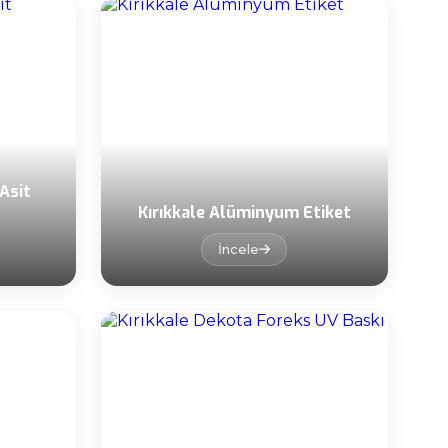
Asit
Kırıkkale Alüminyum Etiket
İncele