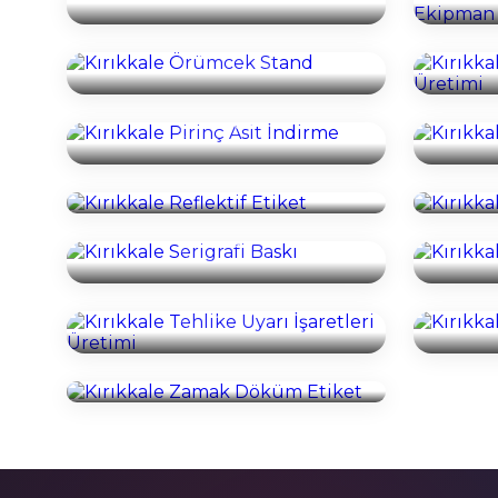
Kırıkkale Örümcek Stand
İncele
Kırıkkale Pirinç Asit İndirme
Kırık
İncele
Kırıkkale Reflektif Etiket
Kırıkk
İncele
Kırıkkale Serigrafi Baskı
Kır
İncele
Kırıkkale Tehlike Uyarı İşaretleri
Üretimi
K
İncele
Kırıkkale Zamak Döküm Etiket
İncele