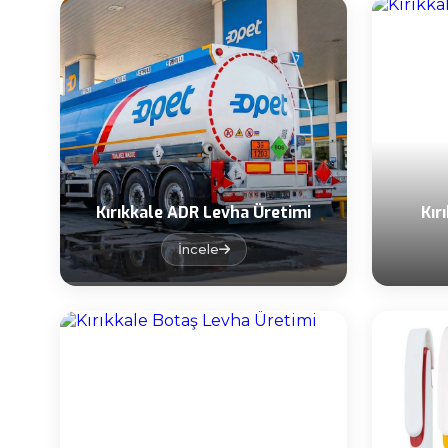
Kırıkkale ADR Levha Üretimi
Kır
İncele