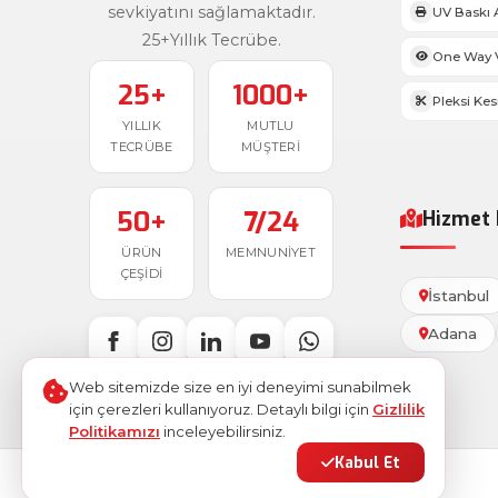
sevkiyatını sağlamaktadır.
UV Baskı 
25+Yıllık Tecrübe.
One Way V
25+
1000+
Pleksi Ke
YILLIK
MUTLU
TECRÜBE
MÜŞTERI
50+
7/24
Hizmet 
ÜRÜN
MEMNUNIYET
ÇEŞIDI
İstanbul
Adana
Web sitemizde size en iyi deneyimi sunabilmek
için çerezleri kullanıyoruz. Detaylı bilgi için
Gizlilik
Politikamızı
inceleyebilirsiniz.
Kabul Et
© 2026
Ostim Etiket
. Tüm hakları saklıdır.