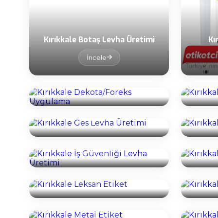
Kırıkkale Botaş Levha Üretimi
Kı
İncele
Kırıkkale Dekota/Foreks
Uygulama
Kırık
İncele
Kırıkkale Ges Levha Üretimi
Kırı
İncele
Kırıkkale İş Güvenliği Levha
Üretimi
Kırıkka
İncele
Kırıkkale Leksan Etiket
Kırık
İncele
Kırıkk
Kırıkkale Metal Etiket
İncele
Kırıkk