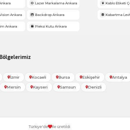
Ankara
Lazer Markalama Ankara
Kablo Etiketi Çe
ision Ankara
Backdrop Ankara
Kabartma Lev
sim Ankara
Pleksi Kutu Ankara
Bölgelerimiz
İzmir
Kocaeli
Bursa
Eskişehir
Antalya
Mersin
Kayseri
Samsun
Denizli
Türkiye'de
ile üretildi