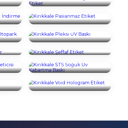
Kırıkkale Paslanmaz Etiket
İncele
 Otopark
Kırıkkale Pleksi UV Baskı
İncele
nner
Kırıkkale Şeffaf Etiket
İncele
Kırıkkale STS Soğuk Uv
eticisi
Kabartma Baskı
İncele
ı
Kırıkkale Void Hologram Etiket
İncele