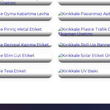
Üretimi
İndirme
İncele
İncele
Kırıkkale Plastik Trafik
kale Pirinç Metal Etiket
Ekipman Üretimi
İncele
İncele
ale Rezopal Kazıma Etiket
Kırıkkale Roll-Up Ba
İncele
İncele
ıkkale Slim Cut Etiket
Kırıkkale Solar Etiket Ür
İncele
İncele
ırıkkale Tesa Etiket
Kırıkkale UV Bask
İncele
İncele