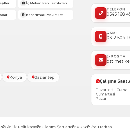
şitleri
İç Mekan Kapı İsimlikleri
TELEFON:
0545 168 4
halar
Kabartmalı PVC Etiket
GSM:
0312 504 1
E-POSTA:
ostimetik
Konya
Gaziantep
Çalışma Saatl
Pazartesi - Cuma
Cumartesi
Pazar
Gizlilik Politikası
Kullanım Şartları
KVKK
Site Haritası