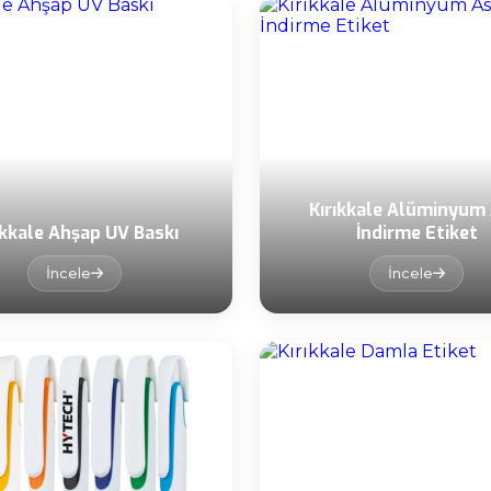
Kırıkkale Alüminyum 
ıkkale Ahşap UV Baskı
İndirme Etiket
İncele
İncele