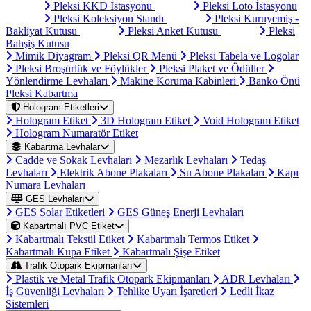
Pleksi KKD İstasyonu
Pleksi Loto İstasyonu
Pleksi Koleksiyon Standı
Pleksi Kuruyemiş -
Bakliyat Kutusu
Pleksi Anket Kutusu
Pleksi
Bahşiş Kutusu
Mimik Diyagram
Pleksi QR Menü
Pleksi Tabela ve Logolar
Pleksi Broşürlük ve Föylükler
Pleksi Plaket ve Ödüller
Yönlendirme Levhaları
Makine Koruma Kabinleri
Banko Önü
Pleksi Kabartma
Hologram Etiketleri
Hologram Etiket
3D Hologram Etiket
Void Hologram Etiket
Hologram Numaratör Etiket
Kabartma Levhalar
Cadde ve Sokak Levhaları
Mezarlık Levhaları
Tedaş
Levhaları
Elektrik Abone Plakaları
Su Abone Plakaları
Kapı
Numara Levhaları
GES Levhaları
GES Solar Etiketleri
GES Güneş Enerji Levhaları
Kabartmalı PVC Etiket
Kabartmalı Tekstil Etiket
Kabartmalı Termos Etiket
Kabartmalı Kupa Etiket
Kabartmalı Şişe Etiket
Trafik Otopark Ekipmanları
Plastik ve Metal Trafik Otopark Ekipmanları
ADR Levhaları
İş Güvenliği Levhaları
Tehlike Uyarı İşaretleri
Ledli İkaz
Sistemleri