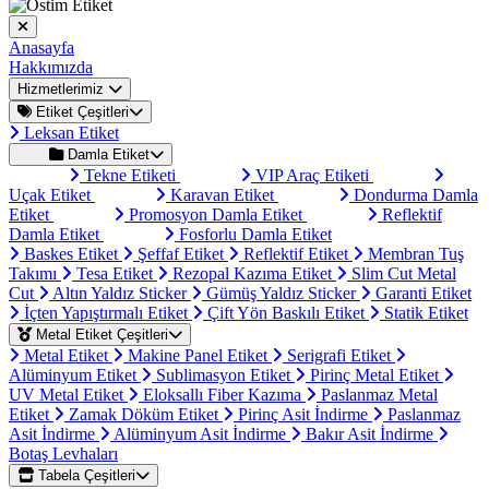
Anasayfa
Hakkımızda
Hizmetlerimiz
Etiket Çeşitleri
Leksan Etiket
Damla Etiket
Tekne Etiketi
VIP Araç Etiketi
Uçak Etiket
Karavan Etiket
Dondurma Damla
Etiket
Promosyon Damla Etiket
Reflektif
Damla Etiket
Fosforlu Damla Etiket
Baskes Etiket
Şeffaf Etiket
Reflektif Etiket
Membran Tuş
Takımı
Tesa Etiket
Rezopal Kazıma Etiket
Slim Cut Metal
Cut
Altın Yaldız Sticker
Gümüş Yaldız Sticker
Garanti Etiket
İçten Yapıştırmalı Etiket
Çift Yön Baskılı Etiket
Statik Etiket
Metal Etiket Çeşitleri
Metal Etiket
Makine Panel Etiket
Serigrafi Etiket
Alüminyum Etiket
Sublimasyon Etiket
Pirinç Metal Etiket
UV Metal Etiket
Eloksallı Fiber Kazıma
Paslanmaz Metal
Etiket
Zamak Döküm Etiket
Pirinç Asit İndirme
Paslanmaz
Asit İndirme
Alüminyum Asit İndirme
Bakır Asit İndirme
Botaş Levhaları
Tabela Çeşitleri