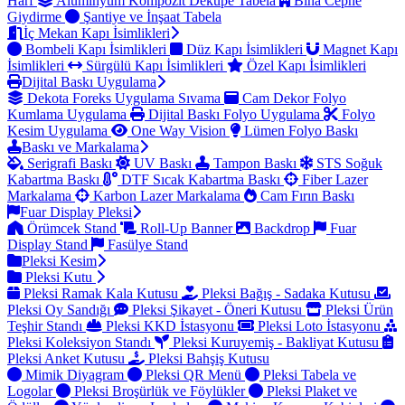
Harf
Alüminyum Kompozit Dekupe Tabela
Bina Cephe
Giydirme
Şantiye ve İnşaat Tabela
İç Mekan Kapı İsimlikleri
Bombeli Kapı İsimlikleri
Düz Kapı İsimlikleri
Magnet Kapı
İsimlikleri
Sürgülü Kapı İsimlikleri
Özel Kapı İsimlikleri
Dijital Baskı Uygulama
Dekota Foreks Uygulama Sıvama
Cam Dekor Folyo
Kumlama Uygulama
Dijital Baskı Folyo Uygulama
Folyo
Kesim Uygulama
One Way Vision
Lümen Folyo Baskı
Baskı ve Markalama
Serigrafi Baskı
UV Baskı
Tampon Baskı
STS Soğuk
Kabartma Baskı
DTF Sıcak Kabartma Baskı
Fiber Lazer
Markalama
Karbon Lazer Markalama
Cam Fırın Baskı
Fuar Display Pleksi
Örümcek Stand
Roll-Up Banner
Backdrop
Fuar
Display Stand
Fasülye Stand
Pleksi Kesim
Pleksi Kutu
Pleksi Ramak Kala Kutusu
Pleksi Bağış - Sadaka Kutusu
Pleksi Oy Sandığı
Pleksi Şikayet - Öneri Kutusu
Pleksi Ürün
Teşhir Standı
Pleksi KKD İstasyonu
Pleksi Loto İstasyonu
Pleksi Koleksiyon Standı
Pleksi Kuruyemiş - Bakliyat Kutusu
Pleksi Anket Kutusu
Pleksi Bahşiş Kutusu
Mimik Diyagram
Pleksi QR Menü
Pleksi Tabela ve
Logolar
Pleksi Broşürlük ve Föylükler
Pleksi Plaket ve