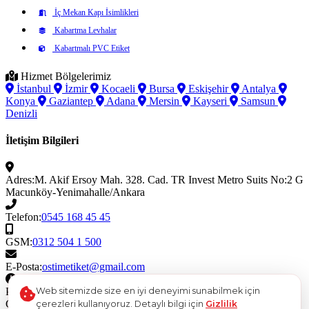
İç Mekan Kapı İsimlikleri
Kabartma Levhalar
Kabartmalı PVC Etiket
Hizmet Bölgelerimiz
İstanbul
İzmir
Kocaeli
Bursa
Eskişehir
Antalya
Konya
Gaziantep
Adana
Mersin
Kayseri
Samsun
Denizli
İletişim Bilgileri
Adres:
M. Akif Ersoy Mah. 328. Cad. TR Invest Metro Suits No:2 G
Macunköy-Yenimahalle/Ankara
Telefon:
0545 168 45 45
GSM:
0312 504 1 500
E-Posta:
ostimetiket@gmail.com
Çalışma Saatleri
Web sitemizde size en iyi deneyimi sunabilmek için
Pazartesi - Cuma
08:30 - 18:30
Cumartesi
08:30 - 17:00
çerezleri kullanıyoruz. Detaylı bilgi için
Gizlilik