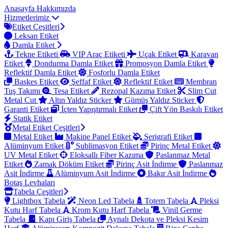
Anasayfa
Hakkımızda
Hizmetlerimiz
Etiket Çeşitleri
Leksan Etiket
Damla Etiket
Tekne Etiketi
VIP Araç Etiketi
Uçak Etiket
Karavan
Etiket
Dondurma Damla Etiket
Promosyon Damla Etiket
Reflektif Damla Etiket
Fosforlu Damla Etiket
Baskes Etiket
Şeffaf Etiket
Reflektif Etiket
Membran
Tuş Takımı
Tesa Etiket
Rezopal Kazıma Etiket
Slim Cut
Metal Cut
Altın Yaldız Sticker
Gümüş Yaldız Sticker
Garanti Etiket
İçten Yapıştırmalı Etiket
Çift Yön Baskılı Etiket
Statik Etiket
Metal Etiket Çeşitleri
Metal Etiket
Makine Panel Etiket
Serigrafi Etiket
Alüminyum Etiket
Sublimasyon Etiket
Pirinç Metal Etiket
UV Metal Etiket
Eloksallı Fiber Kazıma
Paslanmaz Metal
Etiket
Zamak Döküm Etiket
Pirinç Asit İndirme
Paslanmaz
Asit İndirme
Alüminyum Asit İndirme
Bakır Asit İndirme
Botaş Levhaları
Tabela Çeşitleri
Lightbox Tabela
Neon Led Tabela
Totem Tabela
Pleksi
Kutu Harf Tabela
Krom Kutu Harf Tabela
Vinil Germe
Tabela
Kapı Giriş Tabela
Aynalı Dekota ve Pleksi Kesim