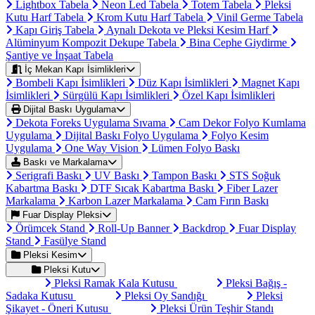
Lightbox Tabela
Neon Led Tabela
Totem Tabela
Pleksi
Kutu Harf Tabela
Krom Kutu Harf Tabela
Vinil Germe Tabela
Kapı Giriş Tabela
Aynalı Dekota ve Pleksi Kesim Harf
Alüminyum Kompozit Dekupe Tabela
Bina Cephe Giydirme
Şantiye ve İnşaat Tabela
İç Mekan Kapı İsimlikleri
Bombeli Kapı İsimlikleri
Düz Kapı İsimlikleri
Magnet Kapı
İsimlikleri
Sürgülü Kapı İsimlikleri
Özel Kapı İsimlikleri
Dijital Baskı Uygulama
Dekota Foreks Uygulama Sıvama
Cam Dekor Folyo Kumlama
Uygulama
Dijital Baskı Folyo Uygulama
Folyo Kesim
Uygulama
One Way Vision
Lümen Folyo Baskı
Baskı ve Markalama
Serigrafi Baskı
UV Baskı
Tampon Baskı
STS Soğuk
Kabartma Baskı
DTF Sıcak Kabartma Baskı
Fiber Lazer
Markalama
Karbon Lazer Markalama
Cam Fırın Baskı
Fuar Display Pleksi
Örümcek Stand
Roll-Up Banner
Backdrop
Fuar Display
Stand
Fasülye Stand
Pleksi Kesim
Pleksi Kutu
Pleksi Ramak Kala Kutusu
Pleksi Bağış -
Sadaka Kutusu
Pleksi Oy Sandığı
Pleksi
Şikayet - Öneri Kutusu
Pleksi Ürün Teşhir Standı