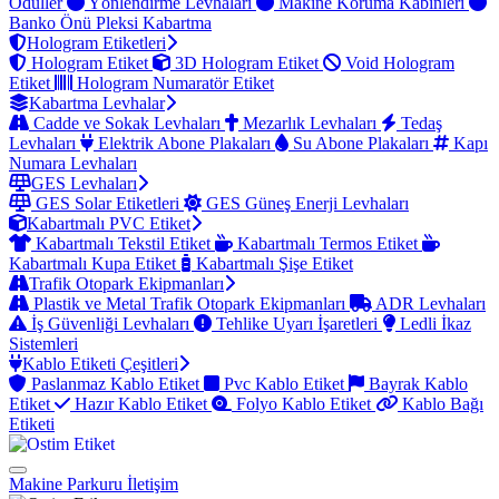
Ödüller
Yönlendirme Levhaları
Makine Koruma Kabinleri
Banko Önü Pleksi Kabartma
Hologram Etiketleri
Hologram Etiket
3D Hologram Etiket
Void Hologram
Etiket
Hologram Numaratör Etiket
Kabartma Levhalar
Cadde ve Sokak Levhaları
Mezarlık Levhaları
Tedaş
Levhaları
Elektrik Abone Plakaları
Su Abone Plakaları
Kapı
Numara Levhaları
GES Levhaları
GES Solar Etiketleri
GES Güneş Enerji Levhaları
Kabartmalı PVC Etiket
Kabartmalı Tekstil Etiket
Kabartmalı Termos Etiket
Kabartmalı Kupa Etiket
Kabartmalı Şişe Etiket
Trafik Otopark Ekipmanları
Plastik ve Metal Trafik Otopark Ekipmanları
ADR Levhaları
İş Güvenliği Levhaları
Tehlike Uyarı İşaretleri
Ledli İkaz
Sistemleri
Kablo Etiketi Çeşitleri
Paslanmaz Kablo Etiket
Pvc Kablo Etiket
Bayrak Kablo
Etiket
Hazır Kablo Etiket
Folyo Kablo Etiket
Kablo Bağı
Etiketi
Makine Parkuru
İletişim