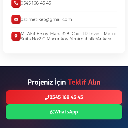
0545 168 45 45
ostimetiket@gmail.com
M. Akif Ersoy Mah. 328. Cad. TR Invest Metro
Suits No:2 G Macunköy-Yenimahalle/Ankara
Projeniz İçin
Teklif Alın
0545 168 45 45
WhatsApp