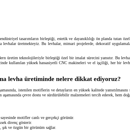
üstriyel tasarımların birleştiği, estetik ve dayanıklılığı ön planda tutan öze
 levhalar üretmekteyiz. Bu levhalar, mimari projelerde, dekoratif uygulamalar
 üretim teknolojileriyle birleştiği özel bir imalat sürecini yansıtır. Bu levha
inde kullanılan yüksek hassasiyetli CNC makineleri ve el işçiliği, her bir levh
a levha üretiminde nelere dikkat ediyoruz?
 aşamasında, istenilen motiflerin ve detayların en yüksek kalitede yansıtılması
tim aşamasında çevre dostu ve sürdürülebilir malzemeleri tercih ederek, hem doğ
 sayesinde motifler canlı ve gerçekçi görünür.
sek direnç gösterir.
, şık ve özgün bir görünüm sağlar.