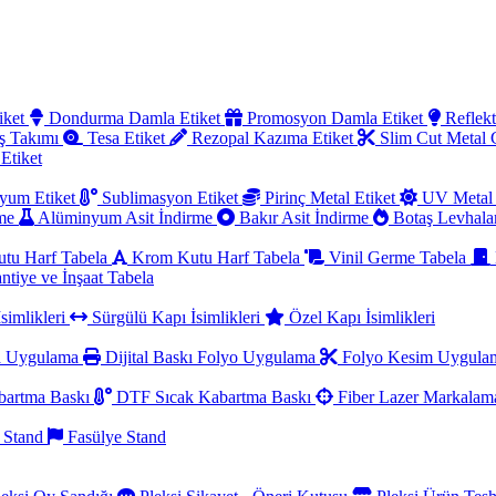
iket
Dondurma Damla Etiket
Promosyon Damla Etiket
Reflekt
ş Takımı
Tesa Etiket
Rezopal Kazıma Etiket
Slim Cut Metal
 Etiket
yum Etiket
Sublimasyon Etiket
Pirinç Metal Etiket
UV Metal 
rme
Alüminyum Asit İndirme
Bakır Asit İndirme
Botaş Levhala
utu Harf Tabela
Krom Kutu Harf Tabela
Vinil Germe Tabela
ntiye ve İnşaat Tabela
simlikleri
Sürgülü Kapı İsimlikleri
Özel Kapı İsimlikleri
a Uygulama
Dijital Baskı Folyo Uygulama
Folyo Kesim Uygul
artma Baskı
DTF Sıcak Kabartma Baskı
Fiber Lazer Markala
 Stand
Fasülye Stand