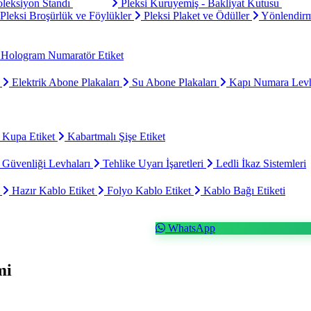
oleksiyon Standı
Pleksi Kuruyemiş - Bakliyat Kutusu
Pleksi Broşürlük ve Föylükler
Pleksi Plaket ve Ödüller
Yönlendirm
Hologram Numaratör Etiket
ı
Elektrik Abone Plakaları
Su Abone Plakaları
Kapı Numara Levh
 Kupa Etiket
Kabartmalı Şişe Etiket
 Güvenliği Levhaları
Tehlike Uyarı İşaretleri
Ledli İkaz Sistemleri
t
Hazır Kablo Etiket
Folyo Kablo Etiket
Kablo Bağı Etiketi
WhatsApp
mi