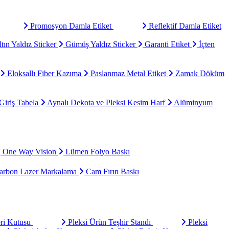
Promosyon Damla Etiket
Reflektif Damla Etiket
tın Yaldız Sticker
Gümüş Yaldız Sticker
Garanti Etiket
İçten
Eloksallı Fiber Kazıma
Paslanmaz Metal Etiket
Zamak Döküm
Giriş Tabela
Aynalı Dekota ve Pleksi Kesim Harf
Alüminyum
One Way Vision
Lümen Folyo Baskı
rbon Lazer Markalama
Cam Fırın Baskı
eri Kutusu
Pleksi Ürün Teşhir Standı
Pleksi