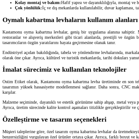
Kolay montaj ve bakım:
Hafif yapısı ve dayanıklılığıyla, montaj ve 
Çok yönlülük:
İç ve dış mekanlarda kullanılabilir, duvar kaplaması, tab
Oymalı kabartma levhaların kullanım alanları
Kastamonu oyma kabartma levhalar, geniş bir uygulama alanına sahiptir. Mim
restoranlar ve alışveriş merkezleri gibi ticari alanlarda, prestijli ve özgü
tasarımcıların özgün yaratılarını hayata geçirmesine olanak tanır.
Endüstriyel açıdan bakıldığında, tabela ve yönlendirme levhalarında, markalaş
olarak öne çıkar. Ayrıca, kültürel ve turistik mekanlarda, tarihi dokuları yans
İmalat sürecimiz ve kullanılan teknolojiler
Ostim Etiket olarak, Kastamonu oyma kabartma levha üretiminde en son tekn
tasarımın yüksek hassasiyette modellenmesi sağlanır. Daha sonra, CNC makine
karşılar.
Malzeme seçiminde, dayanıklı ve estetik görünüme sahip ahşap, metal veya pl
Ayrıca, üretim sürecinde kalite kontrol aşamaları titizlikle gerçekleştirilir v
Özelleştirme ve tasarım seçenekleri
Müşteri taleplerine göre, özel tasarım oyma kabartma levhalar da üretmekteyiz
benzersizliğini vurgulayan özel ürünler ortaya çıkar. Ayrıca, farklı boyut ve 