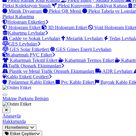
Pleksi Ramak Kala Kutusu
Pleksi Bağış - Sadaka Kutusu
Pl
Pleksi Koleksiyon Standı
Pleksi Kuruyemiş - Bakliyat Kutusu
P
Mimik Diyagram
Pleksi QR Menü
Pleksi Tabela ve Logola
Pleksi Kabartma
Hologram Etiketleri
Hologram Etiket
3D Hologram Etiket
Void Hologram Etike
Kabartma Levhalar
Cadde ve Sokak Levhaları
Mezarlık Levhaları
Tedaş Levhal
GES Levhaları
GES Solar Etiketleri
GES Güneş Enerji Levhaları
Kabartmalı PVC Etiket
Kabartmalı Tekstil Etiket
Kabartmalı Termos Etiket
Kabartm
Trafik Otopark Ekipmanları
Plastik ve Metal Trafik Otopark Ekipmanları
ADR Levhaları
Kablo Etiketi Çeşitleri
Paslanmaz Kablo Etiket
Pvc Kablo Etiket
Bayrak Kablo Eti
Makine Parkuru
İletişim
Anasayfa
Hakkımızda
Hizmetlerimiz
Etiket Çeşitleri