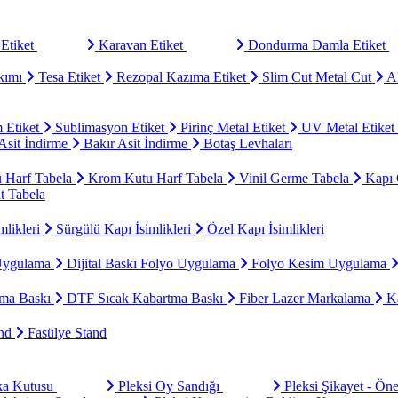
Etiket
Karavan Etiket
Dondurma Damla Etiket
kımı
Tesa Etiket
Rezopal Kazıma Etiket
Slim Cut Metal Cut
Al
 Etiket
Sublimasyon Etiket
Pirinç Metal Etiket
UV Metal Etiket
sit İndirme
Bakır Asit İndirme
Botaş Levhaları
u Harf Tabela
Krom Kutu Harf Tabela
Vinil Germe Tabela
Kapı 
t Tabela
mlikleri
Sürgülü Kapı İsimlikleri
Özel Kapı İsimlikleri
Uygulama
Dijital Baskı Folyo Uygulama
Folyo Kesim Uygulama
ma Baskı
DTF Sıcak Kabartma Baskı
Fiber Lazer Markalama
Ka
and
Fasülye Stand
aka Kutusu
Pleksi Oy Sandığı
Pleksi Şikayet - Ön