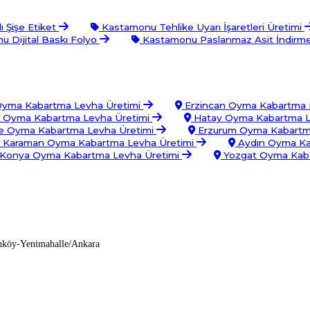
 Şişe Etiket
Kastamonu Tehlike Uyarı İşaretleri Üretimi
 Dijital Baskı Folyo
Kastamonu Paslanmaz Asit İndirm
yma Kabartma Levha Üretimi
Erzincan Oyma Kabartma 
 Oyma Kabartma Levha Üretimi
Hatay Oyma Kabartma L
 Oyma Kabartma Levha Üretimi
Erzurum Oyma Kabartm
Karaman Oyma Kabartma Levha Üretimi
Aydın Oyma Ka
Konya Oyma Kabartma Levha Üretimi
Yozgat Oyma Kaba
nköy-Yenimahalle/Ankara