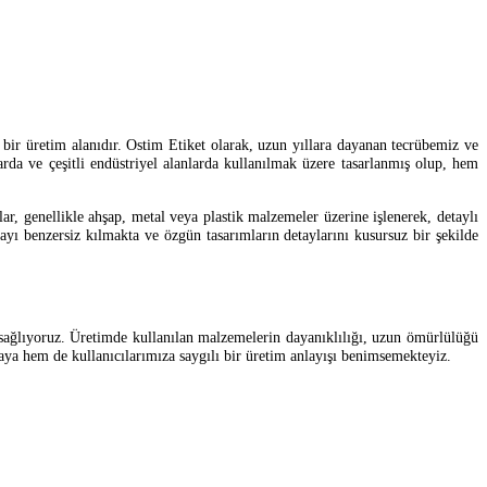
l bir üretim alanıdır. Ostim Etiket olarak, uzun yıllara dayanan tecrübemiz ve
da ve çeşitli endüstriyel alanlarda kullanılmak üzere tasarlanmış olup, hem
lar, genellikle ahşap, metal veya plastik malzemeler üzerine işlenerek, detaylı
ayı benzersiz kılmakta ve özgün tasarımların detaylarını kusursuz bir şekilde
nı sağlıyoruz. Üretimde kullanılan malzemelerin dayanıklılığı, uzun ömürlülüğü
aya hem de kullanıcılarımıza saygılı bir üretim anlayışı benimsemekteyiz.