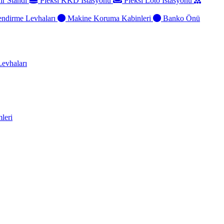
ir Standı
Pleksi KKD İstasyonu
Pleksi Loto İstasyonu
ndirme Levhaları
Makine Koruma Kabinleri
Banko Önü
evhaları
leri