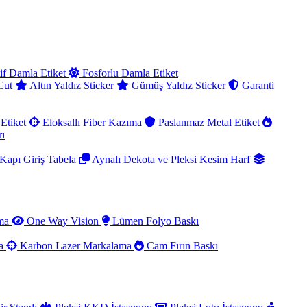
if Damla Etiket
Fosforlu Damla Etiket
 Cut
Altın Yaldız Sticker
Gümüş Yaldız Sticker
Garanti
Etiket
Eloksallı Fiber Kazıma
Paslanmaz Metal Etiket
rı
Kapı Giriş Tabela
Aynalı Dekota ve Pleksi Kesim Harf
ama
One Way Vision
Lümen Folyo Baskı
ma
Karbon Lazer Markalama
Cam Fırın Baskı