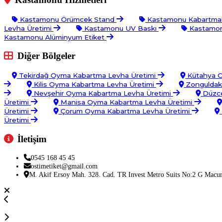
Kastamonu Örümcek Stand
Kastamonu Kabartmalı
Levha Üretimi
Kastamonu UV Baskı
Kastamonu
Kastamonu Alüminyum Etiket
Diğer Bölgeler
Tekirdağ Oyma Kabartma Levha Üretimi
Kütahya O
Kilis Oyma Kabartma Levha Üretimi
Zonguldak
Nevşehir Oyma Kabartma Levha Üretimi
Düzce
Üretimi
Manisa Oyma Kabartma Levha Üretimi
Üretimi
Çorum Oyma Kabartma Levha Üretimi
Üretimi
İletişim
0545 168 45 45
ostimetiket@gmail.com
M. Akif Ersoy Mah. 328. Cad. TR Invest Metro Suits No:2 G Macu