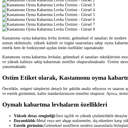
Kastamonu oyma kabartma levha üretimi, geleneksel el sanatları ile modern end
uzman ekibimizle, yüksek kaliteli ve özgün tasarımlara sahip oyma kabartma
estetik hem de fonksiyonel açıdan üstün özellikler taşımaktadır.
Kastamonu oyma kabartma levhalar, geleneksel el sanatları tekniklerinin modern
ve yüksek kaliteye sahip kabartmalı motifler oluşturulmaktadır. Üretim sürec
yansıtmaktadır.
Ostim Etiket olarak, Kastamonu oyma kabartm
Öncelikle, müşteri taleplerini detaylı bir şekilde analiz ediyoruz ve tasarım
ve estetik görünümü, kalite standartlarımızın temelini oluşturur. Ayrıca, üre
Oymalı kabartma levhaların özellikleri
Yüksek detay zenginliği:
İnce işçilik ve yüksek çözünürlüklü detaylar
Dayanıklılık:
Metal veya sert ahşap malzemeler, dış etkenlere karşı yük
Estetik görünüm:
Geleneksel motiflerin modern tasarımlarla birleşimi