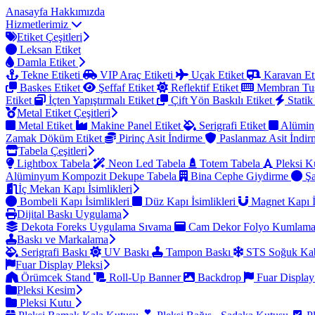
Anasayfa
Hakkımızda
Hizmetlerimiz
Etiket Çeşitleri
Leksan Etiket
Damla Etiket
Tekne Etiketi
VIP Araç Etiketi
Uçak Etiket
Karavan Et
Baskes Etiket
Şeffaf Etiket
Reflektif Etiket
Membran Tu
Etiket
İçten Yapıştırmalı Etiket
Çift Yön Baskılı Etiket
Statik
Metal Etiket Çeşitleri
Metal Etiket
Makine Panel Etiket
Serigrafi Etiket
Alümin
Zamak Döküm Etiket
Pirinç Asit İndirme
Paslanmaz Asit İndi
Tabela Çeşitleri
Lightbox Tabela
Neon Led Tabela
Totem Tabela
Pleksi K
Alüminyum Kompozit Dekupe Tabela
Bina Cephe Giydirme
Şa
İç Mekan Kapı İsimlikleri
Bombeli Kapı İsimlikleri
Düz Kapı İsimlikleri
Magnet Kapı İ
Dijital Baskı Uygulama
Dekota Foreks Uygulama Sıvama
Cam Dekor Folyo Kumlam
Baskı ve Markalama
Serigrafi Baskı
UV Baskı
Tampon Baskı
STS Soğuk Kab
Fuar Display Pleksi
Örümcek Stand
Roll-Up Banner
Backdrop
Fuar Display
Pleksi Kesim
Pleksi Kutu