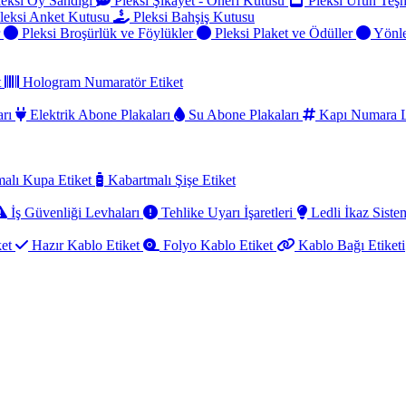
eksi Oy Sandığı
Pleksi Şikayet - Öneri Kutusu
Pleksi Ürün Teşh
leksi Anket Kutusu
Pleksi Bahşiş Kutusu
r
Pleksi Broşürlük ve Föylükler
Pleksi Plaket ve Ödüller
Yönle
t
Hologram Numaratör Etiket
arı
Elektrik Abone Plakaları
Su Abone Plakaları
Kapı Numara L
alı Kupa Etiket
Kabartmalı Şişe Etiket
İş Güvenliği Levhaları
Tehlike Uyarı İşaretleri
Ledli İkaz Sistem
ket
Hazır Kablo Etiket
Folyo Kablo Etiket
Kablo Bağı Etiketi