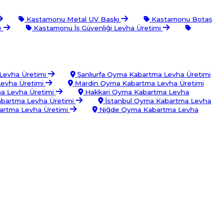
Kastamonu Metal UV Baskı
Kastamonu Botaş
e
Kastamonu İş Güvenliği Levha Üretimi
Levha Üretimi
Şanlıurfa Oyma Kabartma Levha Üretimi
evha Üretimi
Mardin Oyma Kabartma Levha Üretimi
a Levha Üretimi
Hakkari Oyma Kabartma Levha
bartma Levha Üretimi
İstanbul Oyma Kabartma Levha
rtma Levha Üretimi
Niğde Oyma Kabartma Levha