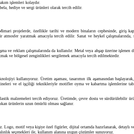
bakım işlemleri kolaydır.
ela, hediye ve sergi ürünleri olarak tercih edilir.
ari projelerde, özellikle tarihi ve modern binaların cephesinde, giriş kapıl
n bir atmosfer yaratmak amacıyla tercih edilir. Sanat ve heykel çalışmalarınd
ma ve reklam çalışmalarında da kullanılır. Metal veya ahşap üzerine işlenen det
ıtmak ve bölgesel zenginlikleri sergilemek amacıyla tercih edilmektedir.
olojiyi kullanıyoruz. Üretim aşaması, tasarımın ilk aşamasından başlayarak, 
leri ve el işçiliği teknikleriyle motifler oyma ve kabartma işlemlerine tabi
astik malzemeleri tercih ediyoruz. Üretimde, çevre dostu ve sürdürülebilir ürü
e çıkan ürünlerin uzun ömürlü olması sağlanır.
. Logo, motif veya kişiye özel figürler, dijital ortamda hazırlanarak, detaylı v
kalınlık seçenekleri ile, kullanım alanına uygun çözümler sunuyoruz.