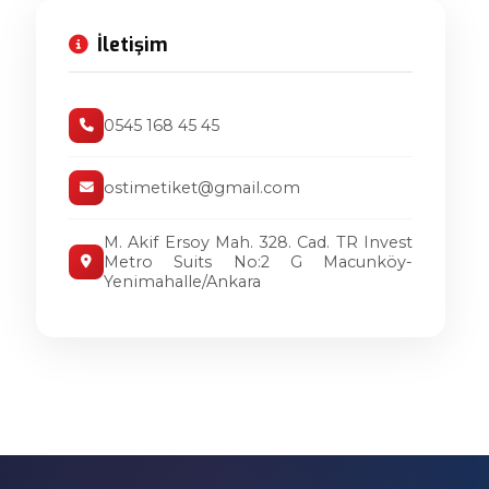
İletişim
0545 168 45 45
ostimetiket@gmail.com
M. Akif Ersoy Mah. 328. Cad. TR Invest
Metro Suits No:2 G Macunköy-
Yenimahalle/Ankara