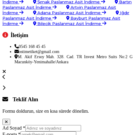
İndirme
Şırnak Paslanmaz Asit İndirme
Bartın
Paslanmaz Asit İndirme
Artvin Paslanmaz Asit
İndirme
Adana Paslanmaz Asit İndirme
Iğdır
Paslanmaz Asit İndirme
Bayburt Paslanmaz Asit
İndirme
Bilecik Paslanmaz Asit İndirme
İletişim
0545 168 45 45
ostimetiket@gmail.com
M. Akif Ersoy Mah. 328. Cad. TR Invest Metro Suits No:2 G
Macunköy-Yenimahalle/Ankara
Teklif Alın
Formu doldurun, size en kısa sürede dönelim.
Ad Soyad
*
E-posta
*