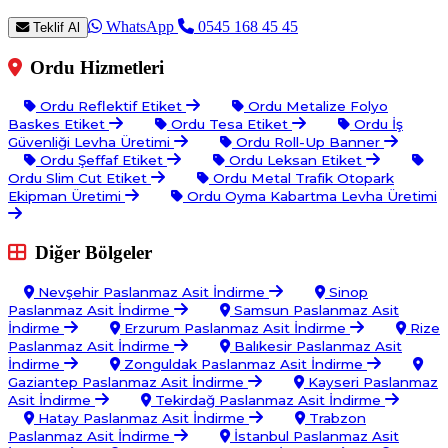
WhatsApp
0545 168 45 45
Teklif Al
Ordu Hizmetleri
Ordu Reflektif Etiket
Ordu Metalize Folyo
Baskes Etiket
Ordu Tesa Etiket
Ordu İş
Güvenliği Levha Üretimi
Ordu Roll-Up Banner
Ordu Şeffaf Etiket
Ordu Leksan Etiket
Ordu Slim Cut Etiket
Ordu Metal Trafik Otopark
Ekipman Üretimi
Ordu Oyma Kabartma Levha Üretimi
Diğer Bölgeler
Nevşehir Paslanmaz Asit İndirme
Sinop
Paslanmaz Asit İndirme
Samsun Paslanmaz Asit
İndirme
Erzurum Paslanmaz Asit İndirme
Rize
Paslanmaz Asit İndirme
Balıkesir Paslanmaz Asit
İndirme
Zonguldak Paslanmaz Asit İndirme
Gaziantep Paslanmaz Asit İndirme
Kayseri Paslanmaz
Asit İndirme
Tekirdağ Paslanmaz Asit İndirme
Hatay Paslanmaz Asit İndirme
Trabzon
Paslanmaz Asit İndirme
İstanbul Paslanmaz Asit