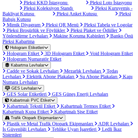
Pleksi KKD İstasyonu
Pleksi Loto İstasyonu
Pleksi Koleksiyon Standı
Pleksi Kuruyemiş -
Bakliyat Kutusu
Pleksi Anket Kutusu
Pleksi
Bahşiş Kutusu
Mimik Diyagram
Pleksi QR Menü
Pleksi Tabela ve Logolar
Pleksi Broşürlük ve Föylükler
Pleksi Plaket ve Ödüller
Yönlendirme Levhaları
Makine Koruma Kabinleri
Banko Önü
Pleksi Kabartma
Hologram Etiketleri
Hologram Etiket
3D Hologram Etiket
Void Hologram Etiket
Hologram Numaratör Etiket
Kabartma Levhalar
Cadde ve Sokak Levhaları
Mezarlık Levhaları
Tedaş
Levhaları
Elektrik Abone Plakaları
Su Abone Plakaları
Kapı
Numara Levhaları
GES Levhaları
GES Solar Etiketleri
GES Güneş Enerji Levhaları
Kabartmalı PVC Etiket
Kabartmalı Tekstil Etiket
Kabartmalı Termos Etiket
Kabartmalı Kupa Etiket
Kabartmalı Şişe Etiket
Trafik Otopark Ekipmanları
Plastik ve Metal Trafik Otopark Ekipmanları
ADR Levhaları
İş Güvenliği Levhaları
Tehlike Uyarı İşaretleri
Ledli İkaz
Sistemleri