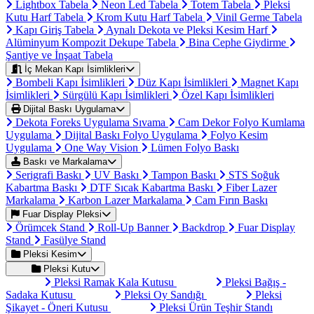
Lightbox Tabela
Neon Led Tabela
Totem Tabela
Pleksi
Kutu Harf Tabela
Krom Kutu Harf Tabela
Vinil Germe Tabela
Kapı Giriş Tabela
Aynalı Dekota ve Pleksi Kesim Harf
Alüminyum Kompozit Dekupe Tabela
Bina Cephe Giydirme
Şantiye ve İnşaat Tabela
İç Mekan Kapı İsimlikleri
Bombeli Kapı İsimlikleri
Düz Kapı İsimlikleri
Magnet Kapı
İsimlikleri
Sürgülü Kapı İsimlikleri
Özel Kapı İsimlikleri
Dijital Baskı Uygulama
Dekota Foreks Uygulama Sıvama
Cam Dekor Folyo Kumlama
Uygulama
Dijital Baskı Folyo Uygulama
Folyo Kesim
Uygulama
One Way Vision
Lümen Folyo Baskı
Baskı ve Markalama
Serigrafi Baskı
UV Baskı
Tampon Baskı
STS Soğuk
Kabartma Baskı
DTF Sıcak Kabartma Baskı
Fiber Lazer
Markalama
Karbon Lazer Markalama
Cam Fırın Baskı
Fuar Display Pleksi
Örümcek Stand
Roll-Up Banner
Backdrop
Fuar Display
Stand
Fasülye Stand
Pleksi Kesim
Pleksi Kutu
Pleksi Ramak Kala Kutusu
Pleksi Bağış -
Sadaka Kutusu
Pleksi Oy Sandığı
Pleksi
Şikayet - Öneri Kutusu
Pleksi Ürün Teşhir Standı