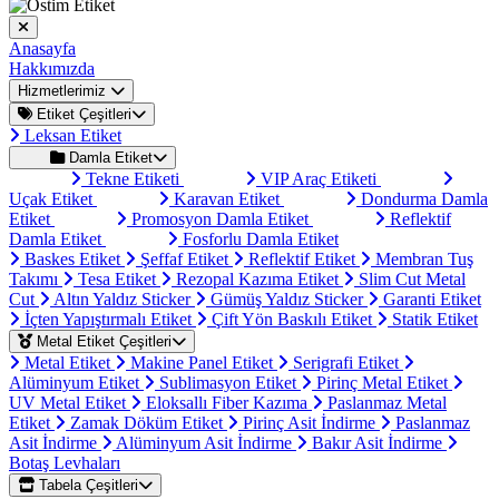
Anasayfa
Hakkımızda
Hizmetlerimiz
Etiket Çeşitleri
Leksan Etiket
Damla Etiket
Tekne Etiketi
VIP Araç Etiketi
Uçak Etiket
Karavan Etiket
Dondurma Damla
Etiket
Promosyon Damla Etiket
Reflektif
Damla Etiket
Fosforlu Damla Etiket
Baskes Etiket
Şeffaf Etiket
Reflektif Etiket
Membran Tuş
Takımı
Tesa Etiket
Rezopal Kazıma Etiket
Slim Cut Metal
Cut
Altın Yaldız Sticker
Gümüş Yaldız Sticker
Garanti Etiket
İçten Yapıştırmalı Etiket
Çift Yön Baskılı Etiket
Statik Etiket
Metal Etiket Çeşitleri
Metal Etiket
Makine Panel Etiket
Serigrafi Etiket
Alüminyum Etiket
Sublimasyon Etiket
Pirinç Metal Etiket
UV Metal Etiket
Eloksallı Fiber Kazıma
Paslanmaz Metal
Etiket
Zamak Döküm Etiket
Pirinç Asit İndirme
Paslanmaz
Asit İndirme
Alüminyum Asit İndirme
Bakır Asit İndirme
Botaş Levhaları
Tabela Çeşitleri