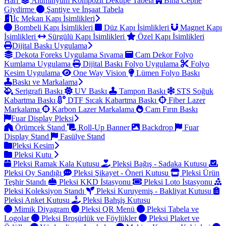
Harf
Alüminyum Kompozit Dekupe Tabela
Bina Cephe
Giydirme
Şantiye ve İnşaat Tabela
İç Mekan Kapı İsimlikleri
Bombeli Kapı İsimlikleri
Düz Kapı İsimlikleri
Magnet Kapı
İsimlikleri
Sürgülü Kapı İsimlikleri
Özel Kapı İsimlikleri
Dijital Baskı Uygulama
Dekota Foreks Uygulama Sıvama
Cam Dekor Folyo
Kumlama Uygulama
Dijital Baskı Folyo Uygulama
Folyo
Kesim Uygulama
One Way Vision
Lümen Folyo Baskı
Baskı ve Markalama
Serigrafi Baskı
UV Baskı
Tampon Baskı
STS Soğuk
Kabartma Baskı
DTF Sıcak Kabartma Baskı
Fiber Lazer
Markalama
Karbon Lazer Markalama
Cam Fırın Baskı
Fuar Display Pleksi
Örümcek Stand
Roll-Up Banner
Backdrop
Fuar
Display Stand
Fasülye Stand
Pleksi Kesim
Pleksi Kutu
Pleksi Ramak Kala Kutusu
Pleksi Bağış - Sadaka Kutusu
Pleksi Oy Sandığı
Pleksi Şikayet - Öneri Kutusu
Pleksi Ürün
Teşhir Standı
Pleksi KKD İstasyonu
Pleksi Loto İstasyonu
Pleksi Koleksiyon Standı
Pleksi Kuruyemiş - Bakliyat Kutusu
Pleksi Anket Kutusu
Pleksi Bahşiş Kutusu
Mimik Diyagram
Pleksi QR Menü
Pleksi Tabela ve
Logolar
Pleksi Broşürlük ve Föylükler
Pleksi Plaket ve