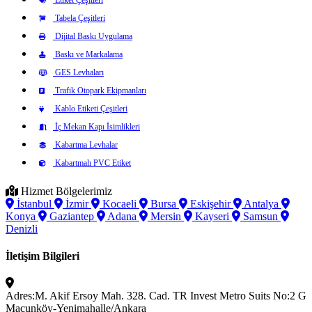
Tabela Çeşitleri
Dijital Baskı Uygulama
Baskı ve Markalama
GES Levhaları
Trafik Otopark Ekipmanları
Kablo Etiketi Çeşitleri
İç Mekan Kapı İsimlikleri
Kabartma Levhalar
Kabartmalı PVC Etiket
Hizmet Bölgelerimiz
İstanbul
İzmir
Kocaeli
Bursa
Eskişehir
Antalya
Konya
Gaziantep
Adana
Mersin
Kayseri
Samsun
Denizli
İletişim Bilgileri
Adres:
M. Akif Ersoy Mah. 328. Cad. TR Invest Metro Suits No:2 G
Macunköy-Yenimahalle/Ankara