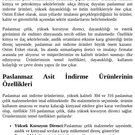
kimya ve petrokimya sektörlerinde sıkça ihtiyaç duyulan paslanmaz asit
indirme ürünleri, yüksek dayanıklılığı ve üstün özellikleriyle öne çıkar.
Ostim Etiket olarak, uzun yıllardır imalatını gerçekleştirdiğimiz bu ürünler,
kalite ve güvenilirlik açısından sektör standartlarını belirlemektedir.
Paslanmaz çelik, yüksek korozyon direnci, dayanıklılığı ve estetik
görünümü ile endüstri dünyasında tercih edilen bir malzemedir. Özellikle
kimya ve ilaç sektörlerinde, asidik ortamların etkisine karşı gösterdiği üstün
direnç sayesinde, paslanmaz asit indirme ürünleri büyük önem kazanır.
Ostim Etiket olarak, bu alanda uzmanlaşmış üretici ve imalatçı firmalar
arasında yer alıyoruz ve müşterilerimize en kaliteli ürünleri sunmayı ilke
ediniyoruz. Ürünlerimizin temel özellikleri, dayanıklılığı, kullanım
kolaylığı ve çevre dostu yapısı ile öne çıkar.
Paslanmaz Asit İndirme Ürünlerinin
Özellikleri
Paslanmaz asit indirme ürünlerimiz, yüksek kaliteli 304 ve 316 paslanmaz
çelik malzemelerden imal edilmektedir. Bu malzemelerin seçiminde, ürünün
kullanım amacına ve maruz kalacağı kimyasal etkilere göre karar verilmekte
olup, özellikle 316 paslanmaz çelik, daha yüksek korozyon direnci sağlar.
Ürünlerimizin temel özellikleri şunlardır:
Yüksek Korozyon Direnci:
Paslanmaz çelik malzemeler sayesinde,
asidik ve kimyasal sıvılara karşı mükemmel direnç gösterirler.