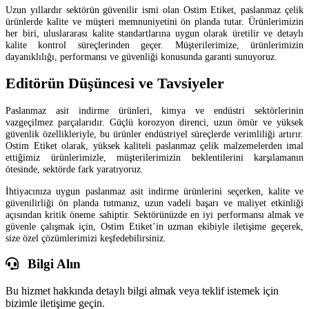
Uzun yıllardır sektörün güvenilir ismi olan Ostim Etiket, paslanmaz çelik
ürünlerde kalite ve müşteri memnuniyetini ön planda tutar. Ürünlerimizin
her biri, uluslararası kalite standartlarına uygun olarak üretilir ve detaylı
kalite kontrol süreçlerinden geçer. Müşterilerimize, ürünlerimizin
dayanıklılığı, performansı ve güvenliği konusunda garanti sunuyoruz.
Editörün Düşüncesi ve Tavsiyeler
Paslanmaz asit indirme ürünleri, kimya ve endüstri sektörlerinin
vazgeçilmez parçalarıdır. Güçlü korozyon direnci, uzun ömür ve yüksek
güvenlik özellikleriyle, bu ürünler endüstriyel süreçlerde verimliliği artırır.
Ostim Etiket olarak, yüksek kaliteli paslanmaz çelik malzemelerden imal
ettiğimiz ürünlerimizle, müşterilerimizin beklentilerini karşılamanın
ötesinde, sektörde fark yaratıyoruz.
İhtiyacınıza uygun paslanmaz asit indirme ürünlerini seçerken, kalite ve
güvenilirliği ön planda tutmanız, uzun vadeli başarı ve maliyet etkinliği
açısından kritik öneme sahiptir. Sektörünüzde en iyi performansı almak ve
güvenle çalışmak için, Ostim Etiket’in uzman ekibiyle iletişime geçerek,
size özel çözümlerimizi keşfedebilirsiniz.
Bilgi Alın
Bu hizmet hakkında detaylı bilgi almak veya teklif istemek için
bizimle iletişime geçin.