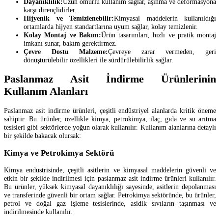
Dayanıklılık:
Uzun ömürlü kullanım sağlar, aşınma ve deformasyona
karşı dirençlidirler.
Hijyenik ve Temizlenebilir:
Kimyasal maddelerin kullanıldığı
ortamlarda hijyen standartlarına uyum sağlar, kolay temizlenir.
Kolay Montaj ve Bakım:
Ürün tasarımları, hızlı ve pratik montaj
imkanı sunar, bakım gerektirmez.
Çevre Dostu Malzeme:
Çevreye zarar vermeden, geri
dönüştürülebilir özellikleri ile sürdürülebilirlik sağlar.
Paslanmaz Asit İndirme Ürünlerinin
Kullanım Alanları
Paslanmaz asit indirme ürünleri, çeşitli endüstriyel alanlarda kritik öneme
sahiptir. Bu ürünler, özellikle kimya, petrokimya, ilaç, gıda ve su arıtma
tesisleri gibi sektörlerde yoğun olarak kullanılır. Kullanım alanlarına detaylı
bir şekilde bakacak olursak:
Kimya ve Petrokimya Sektörü
Kimya endüstrisinde, çeşitli asitlerin ve kimyasal maddelerin güvenli ve
etkin bir şekilde indirilmesi için paslanmaz asit indirme ürünleri kullanılır.
Bu ürünler, yüksek kimyasal dayanıklılığı sayesinde, asitlerin depolanması
ve transferinde güvenli bir ortam sağlar. Petrokimya sektöründe, bu ürünler,
petrol ve doğal gaz işleme tesislerinde, asidik sıvıların taşınması ve
indirilmesinde kullanılır.