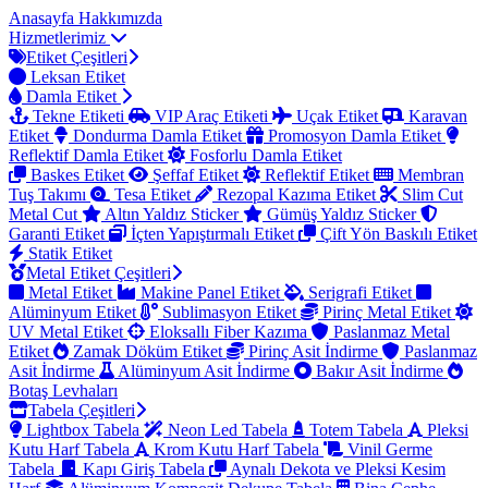
Anasayfa
Hakkımızda
Hizmetlerimiz
Etiket Çeşitleri
Leksan Etiket
Damla Etiket
Tekne Etiketi
VIP Araç Etiketi
Uçak Etiket
Karavan
Etiket
Dondurma Damla Etiket
Promosyon Damla Etiket
Reflektif Damla Etiket
Fosforlu Damla Etiket
Baskes Etiket
Şeffaf Etiket
Reflektif Etiket
Membran
Tuş Takımı
Tesa Etiket
Rezopal Kazıma Etiket
Slim Cut
Metal Cut
Altın Yaldız Sticker
Gümüş Yaldız Sticker
Garanti Etiket
İçten Yapıştırmalı Etiket
Çift Yön Baskılı Etiket
Statik Etiket
Metal Etiket Çeşitleri
Metal Etiket
Makine Panel Etiket
Serigrafi Etiket
Alüminyum Etiket
Sublimasyon Etiket
Pirinç Metal Etiket
UV Metal Etiket
Eloksallı Fiber Kazıma
Paslanmaz Metal
Etiket
Zamak Döküm Etiket
Pirinç Asit İndirme
Paslanmaz
Asit İndirme
Alüminyum Asit İndirme
Bakır Asit İndirme
Botaş Levhaları
Tabela Çeşitleri
Lightbox Tabela
Neon Led Tabela
Totem Tabela
Pleksi
Kutu Harf Tabela
Krom Kutu Harf Tabela
Vinil Germe
Tabela
Kapı Giriş Tabela
Aynalı Dekota ve Pleksi Kesim