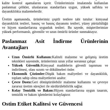
kalite kontrol aşamalarını içerir. Ürünlerimizin imalatında kullanılan
paslanmaz çelikler, uluslararası standartlara uygun, yüksek saflıkta ve
dayanıklılıkta malzemelerdir.
Üretim aşamasında, ürünlerimiz çeşitli testlere tabi tutulur: kimyasal
dayanıklılık testleri, basınç ve basınç dayanımı testleri, yüzey pürüzlülüğü
ve hijyen standartlarına uygunluk testleri. Bu sayede, müşterilerimize
yüksek performanslı, güvenilir ve uzun ömürlü ürünler sunmaktayız.
Paslanmaz Asit İndirme Ürünlerinin
Avantajları
Uzun Ömürlü Kullanım:
Kaliteli malzeme ve gelişmiş üretim
teknikleri sayesinde, ürünlerimiz uzun yıllar sorunsuz çalışır.
Yüksek Güvenlik:
Kimyasal maddelerin güvenli taşınması ve
indirilmesi, olası sızıntı ve dökülmeleri önler.
Ekonomik Çözümler:
Düşük bakım maliyetleri ve dayanıklılık,
toplam sahip olma maliyetlerini azaltır.
Çevre Dostu:
Geri dönüştürülebilir malzeme kullanımı ve çevreye
zararsız üretim süreçleri ile sürdürülebilirlik sağlar.
Kolay Temizlik ve Bakım:
Hijyen standartlarına uygun tasarım,
temizlik ve bakım işlemlerini kolaylaştırır.
Ostim Etiket Kalitesi ve Güvencesi