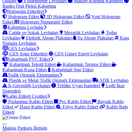
Ödüller
Yönlendirme Levhaları
Makine Koruma Kabinleri
Banko Önü Pleksi Kabartma
Hologram Etiketleri
Hologram Etiket
3D Hologram Etiket
Void Hologram
Etiket
Hologram Numaratör Etiket
Kabartma Levhalar
Cadde ve Sokak Levhaları
Mezarlık Levhaları
Tedaş
Levhaları
Elektrik Abone Plakaları
Su Abone Plakaları
Kapı
Numara Levhaları
GES Levhaları
GES Solar Etiketleri
GES Güneş Enerji Levhaları
Kabartmalı PVC Etiket
Kabartmalı Tekstil Etiket
Kabartmalı Termos Etiket
Kabartmalı Kupa Etiket
Kabartmalı Şişe Etiket
Trafik Otopark Ekipmanları
Plastik ve Metal Trafik Otopark Ekipmanları
ADR Levhaları
İş Güvenliği Levhaları
Tehlike Uyarı İşaretleri
Ledli İkaz
Sistemleri
Kablo Etiketi Çeşitleri
Paslanmaz Kablo Etiket
Pvc Kablo Etiket
Bayrak Kablo
Etiket
Hazır Kablo Etiket
Folyo Kablo Etiket
Kablo Bağı
Etiketi
Makine Parkuru
İletişim