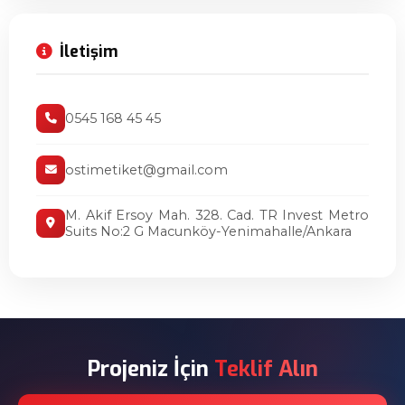
İletişim
0545 168 45 45
ostimetiket@gmail.com
M. Akif Ersoy Mah. 328. Cad. TR Invest Metro
Suits No:2 G Macunköy-Yenimahalle/Ankara
Projeniz İçin
Teklif Alın