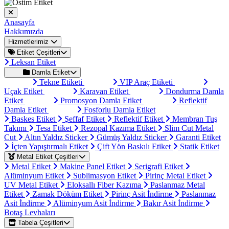
Anasayfa
Hakkımızda
Hizmetlerimiz
Etiket Çeşitleri
Leksan Etiket
Damla Etiket
Tekne Etiketi
VIP Araç Etiketi
Uçak Etiket
Karavan Etiket
Dondurma Damla
Etiket
Promosyon Damla Etiket
Reflektif
Damla Etiket
Fosforlu Damla Etiket
Baskes Etiket
Şeffaf Etiket
Reflektif Etiket
Membran Tuş
Takımı
Tesa Etiket
Rezopal Kazıma Etiket
Slim Cut Metal
Cut
Altın Yaldız Sticker
Gümüş Yaldız Sticker
Garanti Etiket
İçten Yapıştırmalı Etiket
Çift Yön Baskılı Etiket
Statik Etiket
Metal Etiket Çeşitleri
Metal Etiket
Makine Panel Etiket
Serigrafi Etiket
Alüminyum Etiket
Sublimasyon Etiket
Pirinç Metal Etiket
UV Metal Etiket
Eloksallı Fiber Kazıma
Paslanmaz Metal
Etiket
Zamak Döküm Etiket
Pirinç Asit İndirme
Paslanmaz
Asit İndirme
Alüminyum Asit İndirme
Bakır Asit İndirme
Botaş Levhaları
Tabela Çeşitleri