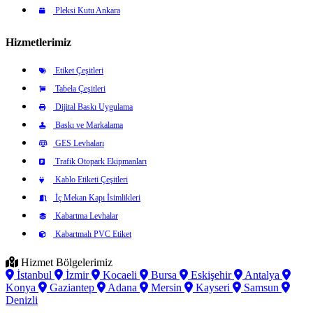
Pleksi Kutu Ankara
Hizmetlerimiz
Etiket Çeşitleri
Tabela Çeşitleri
Dijital Baskı Uygulama
Baskı ve Markalama
GES Levhaları
Trafik Otopark Ekipmanları
Kablo Etiketi Çeşitleri
İç Mekan Kapı İsimlikleri
Kabartma Levhalar
Kabartmalı PVC Etiket
Hizmet Bölgelerimiz
İstanbul
İzmir
Kocaeli
Bursa
Eskişehir
Antalya
Konya
Gaziantep
Adana
Mersin
Kayseri
Samsun
Denizli