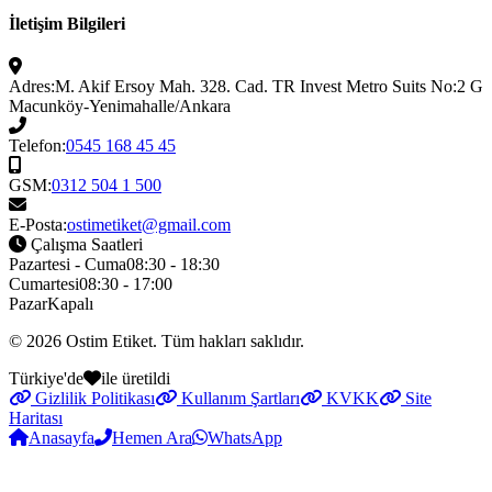
İletişim Bilgileri
Adres:
M. Akif Ersoy Mah. 328. Cad. TR Invest Metro Suits No:2 G
Macunköy-Yenimahalle/Ankara
Telefon:
0545 168 45 45
GSM:
0312 504 1 500
E-Posta:
ostimetiket@gmail.com
Çalışma Saatleri
Pazartesi - Cuma
08:30 - 18:30
Cumartesi
08:30 - 17:00
Pazar
Kapalı
© 2026
Ostim Etiket
. Tüm hakları saklıdır.
Türkiye'de
ile üretildi
Gizlilik Politikası
Kullanım Şartları
KVKK
Site
Haritası
Anasayfa
Hemen Ara
WhatsApp