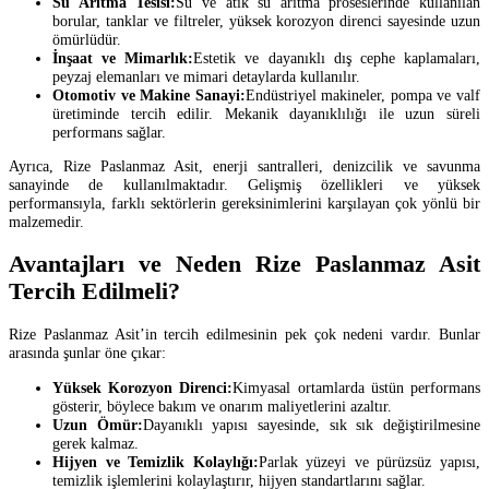
Su Arıtma Tesisi:
Su ve atık su arıtma proseslerinde kullanılan
borular, tanklar ve filtreler, yüksek korozyon direnci sayesinde uzun
ömürlüdür.
İnşaat ve Mimarlık:
Estetik ve dayanıklı dış cephe kaplamaları,
peyzaj elemanları ve mimari detaylarda kullanılır.
Otomotiv ve Makine Sanayi:
Endüstriyel makineler, pompa ve valf
üretiminde tercih edilir. Mekanik dayanıklılığı ile uzun süreli
performans sağlar.
Ayrıca, Rize Paslanmaz Asit, enerji santralleri, denizcilik ve savunma
sanayinde de kullanılmaktadır. Gelişmiş özellikleri ve yüksek
performansıyla, farklı sektörlerin gereksinimlerini karşılayan çok yönlü bir
malzemedir.
Avantajları ve Neden Rize Paslanmaz Asit
Tercih Edilmeli?
Rize Paslanmaz Asit’in tercih edilmesinin pek çok nedeni vardır. Bunlar
arasında şunlar öne çıkar:
Yüksek Korozyon Direnci:
Kimyasal ortamlarda üstün performans
gösterir, böylece bakım ve onarım maliyetlerini azaltır.
Uzun Ömür:
Dayanıklı yapısı sayesinde, sık sık değiştirilmesine
gerek kalmaz.
Hijyen ve Temizlik Kolaylığı:
Parlak yüzeyi ve pürüzsüz yapısı,
temizlik işlemlerini kolaylaştırır, hijyen standartlarını sağlar.