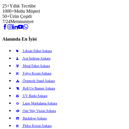
25+
Yıllık Tecrübe
1000+
Mutlu Müşteri
50+
Ürün Çeşidi
7/24
Memnuniyet
Alanında En İyisi
Leksan Etiket Ankara
Asit İndirme Ankara
Metal Etiket Ankara
Folyo Kesim Ankara
Örümcek Stand Ankara
Roll Up Banner Ankara
UV Baskı Ankara
Lazer Markalama Ankara
One Way Vision Ankara
Backdrop Ankara
Pleksi Kesim Ankara