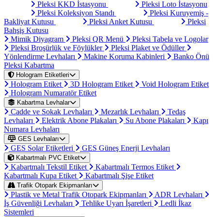
Pleksi KKD İstasyonu
Pleksi Loto İstasyonu
Pleksi Koleksiyon Standı
Pleksi Kuruyemiş -
Bakliyat Kutusu
Pleksi Anket Kutusu
Pleksi
Bahşiş Kutusu
Mimik Diyagram
Pleksi QR Menü
Pleksi Tabela ve Logolar
Pleksi Broşürlük ve Föylükler
Pleksi Plaket ve Ödüller
Yönlendirme Levhaları
Makine Koruma Kabinleri
Banko Önü
Pleksi Kabartma
Hologram Etiketleri
Hologram Etiket
3D Hologram Etiket
Void Hologram Etiket
Hologram Numaratör Etiket
Kabartma Levhalar
Cadde ve Sokak Levhaları
Mezarlık Levhaları
Tedaş
Levhaları
Elektrik Abone Plakaları
Su Abone Plakaları
Kapı
Numara Levhaları
GES Levhaları
GES Solar Etiketleri
GES Güneş Enerji Levhaları
Kabartmalı PVC Etiket
Kabartmalı Tekstil Etiket
Kabartmalı Termos Etiket
Kabartmalı Kupa Etiket
Kabartmalı Şişe Etiket
Trafik Otopark Ekipmanları
Plastik ve Metal Trafik Otopark Ekipmanları
ADR Levhaları
İş Güvenliği Levhaları
Tehlike Uyarı İşaretleri
Ledli İkaz
Sistemleri