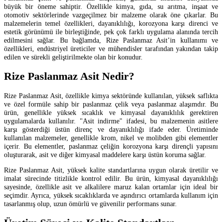
büyük bir öneme sahiptir. Özellikle kimya, gıda, su arıtma, inşaat ve
otomotiv sektörlerinde vazgeçilmez bir malzeme olarak öne çıkarlar. Bu
malzemelerin temel özellikleri, dayanıklılığı, korozyona karşı direnci ve
estetik görünümü ile birleştiğinde, pek çok farklı uygulama alanında tercih
edilmesini sağlar. Bu bağlamda, Rize Paslanmaz Asit’in kullanımı ve
özellikleri, endüstriyel üreticiler ve mühendisler tarafından yakından takip
edilen ve sürekli geliştirilmekte olan bir konudur.
Rize Paslanmaz Asit Nedir?
Rize Paslanmaz Asit, özellikle kimya sektöründe kullanılan, yüksek saflıkta
ve özel formüle sahip bir paslanmaz çelik veya paslanmaz alaşımdır. Bu
ürün, genellikle yüksek sıcaklık ve kimyasal dayanıklılık gerektiren
uygulamalarda kullanılır. "Asit indirme" ifadesi, bu malzemenin asitlere
karşı gösterdiği üstün direnç ve dayanıklılığı ifade eder. Üretiminde
kullanılan malzemeler, genellikle krom, nikel ve molibden gibi elementler
içerir. Bu elementler, paslanmaz çeliğin korozyona karşı dirençli yapısını
oluşturarak, asit ve diğer kimyasal maddelere karşı üstün koruma sağlar.
Rize Paslanmaz Asit, yüksek kalite standartlarına uygun olarak üretilir ve
imalat sürecinde titizlikle kontrol edilir. Bu ürün, kimyasal dayanıklılığı
sayesinde, özellikle asit ve alkalilere maruz kalan ortamlar için ideal bir
seçimdir. Ayrıca, yüksek sıcaklıklarda ve aşındırıcı ortamlarda kullanım için
tasarlanmış olup, uzun ömürlü ve güvenilir performans sunar.