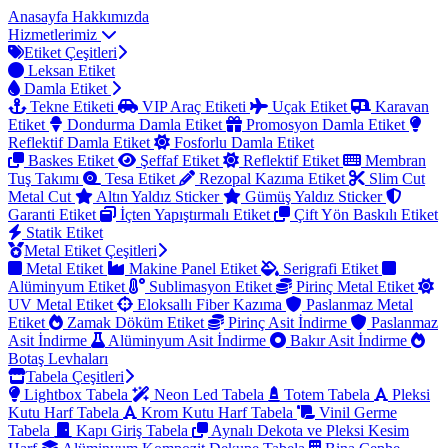
Anasayfa
Hakkımızda
Hizmetlerimiz
Etiket Çeşitleri
Leksan Etiket
Damla Etiket
Tekne Etiketi
VIP Araç Etiketi
Uçak Etiket
Karavan
Etiket
Dondurma Damla Etiket
Promosyon Damla Etiket
Reflektif Damla Etiket
Fosforlu Damla Etiket
Baskes Etiket
Şeffaf Etiket
Reflektif Etiket
Membran
Tuş Takımı
Tesa Etiket
Rezopal Kazıma Etiket
Slim Cut
Metal Cut
Altın Yaldız Sticker
Gümüş Yaldız Sticker
Garanti Etiket
İçten Yapıştırmalı Etiket
Çift Yön Baskılı Etiket
Statik Etiket
Metal Etiket Çeşitleri
Metal Etiket
Makine Panel Etiket
Serigrafi Etiket
Alüminyum Etiket
Sublimasyon Etiket
Pirinç Metal Etiket
UV Metal Etiket
Eloksallı Fiber Kazıma
Paslanmaz Metal
Etiket
Zamak Döküm Etiket
Pirinç Asit İndirme
Paslanmaz
Asit İndirme
Alüminyum Asit İndirme
Bakır Asit İndirme
Botaş Levhaları
Tabela Çeşitleri
Lightbox Tabela
Neon Led Tabela
Totem Tabela
Pleksi
Kutu Harf Tabela
Krom Kutu Harf Tabela
Vinil Germe
Tabela
Kapı Giriş Tabela
Aynalı Dekota ve Pleksi Kesim