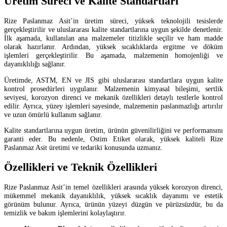
Üretim Süreci ve Kalite Standartları
Rize Paslanmaz Asit’in üretim süreci, yüksek teknolojili tesislerde
gerçekleştirilir ve uluslararası kalite standartlarına uygun şekilde denetlenir.
İlk aşamada, kullanılan ana malzemeler titizlikle seçilir ve ham madde
olarak hazırlanır. Ardından, yüksek sıcaklıklarda ergitme ve döküm
işlemleri gerçekleştirilir. Bu aşamada, malzemenin homojenliği ve
dayanıklılığı sağlanır.
Üretimde, ASTM, EN ve JIS gibi uluslararası standartlara uygun kalite
kontrol prosedürleri uygulanır. Malzemenin kimyasal bileşimi, sertlik
seviyesi, korozyon direnci ve mekanik özellikleri detaylı testlerle kontrol
edilir. Ayrıca, yüzey işlemleri sayesinde, malzemenin paslanmazlığı artırılır
ve uzun ömürlü kullanım sağlanır.
Kalite standartlarına uygun üretim, ürünün güvenilirliğini ve performansını
garanti eder. Bu nedenle, Ostim Etiket olarak, yüksek kaliteli Rize
Paslanmaz Asit üretimi ve tedariki konusunda uzmanız.
Özellikleri ve Teknik Özellikleri
Rize Paslanmaz Asit’in temel özellikleri arasında yüksek korozyon direnci,
mükemmel mekanik dayanıklılık, yüksek sıcaklık dayanımı ve estetik
görünüm bulunur. Ayrıca, ürünün yüzeyi düzgün ve pürüzsüzdür, bu da
temizlik ve bakım işlemlerini kolaylaştırır.