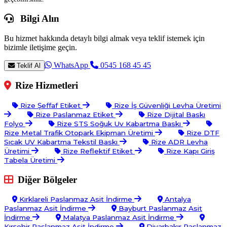
Bilgi Alın
Bu hizmet hakkında detaylı bilgi almak veya teklif istemek için
bizimle iletişime geçin.
WhatsApp
0545 168 45 45
Teklif Al
Rize Hizmetleri
Rize Şeffaf Etiket
Rize İş Güvenliği Levha Üretimi
Rize Paslanmaz Etiket
Rize Dijital Baskı
Folyo
Rize STS Soğuk Uv Kabartma Baskı
Rize Metal Trafik Otopark Ekipman Üretimi
Rize DTF
Sıcak UV Kabartma Tekstil Baskı
Rize ADR Levha
Üretimi
Rize Reflektif Etiket
Rize Kapı Giriş
Tabela Üretimi
Diğer Bölgeler
Kırklareli Paslanmaz Asit İndirme
Antalya
Paslanmaz Asit İndirme
Bayburt Paslanmaz Asit
İndirme
Malatya Paslanmaz Asit İndirme
Kırşehir Paslanmaz Asit İndirme
Diyarbakır Paslanmaz