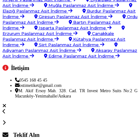
Asit İndirme
Muğla Paslanmaz Asit İndirme
Elazığ Paslanmaz Asit İndirme
Burdur Paslanmaz Asit
İndirme
Giresun Paslanmaz Asit İndirme
Ordu
Paslanmaz Asit İndirme
Bartın Paslanmaz Asit
İndirme
Isparta Paslanmaz Asit İndirme
Erzurum Paslanmaz Asit İndirme
Çanakkale
Paslanmaz Asit İndirme
Kütahya Paslanmaz Asit
İndirme
Siirt Paslanmaz Asit İndirme
Adıyaman Paslanmaz Asit İndirme
Aksaray Paslanmaz
Asit İndirme
Edirne Paslanmaz Asit İndirme
İletişim
0545 168 45 45
ostimetiket@gmail.com
M. Akif Ersoy Mah. 328. Cad. TR Invest Metro Suits No:2 G
Macunköy-Yenimahalle/Ankara
Teklif Alın