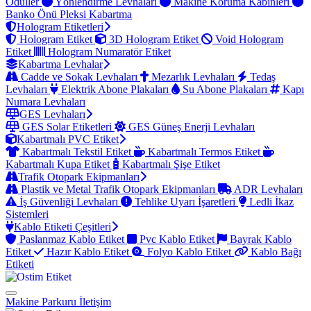
Ödüller
Yönlendirme Levhaları
Makine Koruma Kabinleri
Banko Önü Pleksi Kabartma
Hologram Etiketleri
Hologram Etiket
3D Hologram Etiket
Void Hologram
Etiket
Hologram Numaratör Etiket
Kabartma Levhalar
Cadde ve Sokak Levhaları
Mezarlık Levhaları
Tedaş
Levhaları
Elektrik Abone Plakaları
Su Abone Plakaları
Kapı
Numara Levhaları
GES Levhaları
GES Solar Etiketleri
GES Güneş Enerji Levhaları
Kabartmalı PVC Etiket
Kabartmalı Tekstil Etiket
Kabartmalı Termos Etiket
Kabartmalı Kupa Etiket
Kabartmalı Şişe Etiket
Trafik Otopark Ekipmanları
Plastik ve Metal Trafik Otopark Ekipmanları
ADR Levhaları
İş Güvenliği Levhaları
Tehlike Uyarı İşaretleri
Ledli İkaz
Sistemleri
Kablo Etiketi Çeşitleri
Paslanmaz Kablo Etiket
Pvc Kablo Etiket
Bayrak Kablo
Etiket
Hazır Kablo Etiket
Folyo Kablo Etiket
Kablo Bağı
Etiketi
Makine Parkuru
İletişim