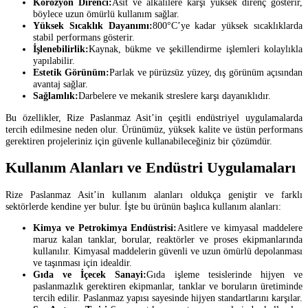
Korozyon Direnci:
Asit ve alkalilere karşı yüksek direnç gösterir,
böylece uzun ömürlü kullanım sağlar.
Yüksek Sıcaklık Dayanımı:
800°C’ye kadar yüksek sıcaklıklarda
stabil performans gösterir.
İşlenebilirlik:
Kaynak, bükme ve şekillendirme işlemleri kolaylıkla
yapılabilir.
Estetik Görünüm:
Parlak ve pürüzsüz yüzey, dış görünüm açısından
avantaj sağlar.
Sağlamlık:
Darbelere ve mekanik streslere karşı dayanıklıdır.
Bu özellikler, Rize Paslanmaz Asit’in çeşitli endüstriyel uygulamalarda
tercih edilmesine neden olur. Ürünümüz, yüksek kalite ve üstün performans
gerektiren projeleriniz için güvenle kullanabileceğiniz bir çözümdür.
Kullanım Alanları ve Endüstri Uygulamaları
Rize Paslanmaz Asit’in kullanım alanları oldukça geniştir ve farklı
sektörlerde kendine yer bulur. İşte bu ürünün başlıca kullanım alanları:
Kimya ve Petrokimya Endüstrisi:
Asitlere ve kimyasal maddelere
maruz kalan tanklar, borular, reaktörler ve proses ekipmanlarında
kullanılır. Kimyasal maddelerin güvenli ve uzun ömürlü depolanması
ve taşınması için idealdir.
Gıda ve İçecek Sanayi:
Gıda işleme tesislerinde hijyen ve
paslanmazlık gerektiren ekipmanlar, tanklar ve boruların üretiminde
tercih edilir. Paslanmaz yapısı sayesinde hijyen standartlarını karşılar.