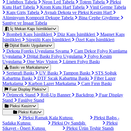
Lightbox Tabela
Neon Led Tabela
Totem Tabela
Pleksi
Kutu Harf Tabela
Krom Kutu Harf Tabela
Vinil Germe Tabela
Kapı Giriş Tabela
Aynalı Dekota ve Pleksi Kesim Harf
Alüminyum Kompozit Dekupe Tabela
Bina Cephe Giydirme
Şantiye ve İnşaat Tabela
İç Mekan Kapı İsimlikleri
Bombeli Kapı İsimlikleri
Düz Kapı İsimlikleri
Magnet Kapı
İsimlikleri
Sürgülü Kapı İsimlikleri
Özel Kapı İsimlikleri
Dijital Baskı Uygulama
Dekota Foreks Uygulama Sıvama
Cam Dekor Folyo Kumlama
Uygulama
Dijital Baskı Folyo Uygulama
Folyo Kesim
Uygulama
One Way Vision
Lümen Folyo Baskı
Baskı ve Markalama
Serigrafi Baskı
UV Baskı
Tampon Baskı
STS Soğuk
Kabartma Baskı
DTF Sıcak Kabartma Baskı
Fiber Lazer
Markalama
Karbon Lazer Markalama
Cam Fırın Baskı
Fuar Display Pleksi
Örümcek Stand
Roll-Up Banner
Backdrop
Fuar Display
Stand
Fasülye Stand
Pleksi Kesim
Pleksi Kutu
Pleksi Ramak Kala Kutusu
Pleksi Bağış -
Sadaka Kutusu
Pleksi Oy Sandığı
Pleksi
Şikayet - Öneri Kutusu
Pleksi Ürün Teşhir Standı