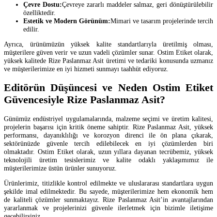
Çevre Dostu:
Çevreye zararlı maddeler salmaz, geri dönüştürülebilir
özelliktedir.
Estetik ve Modern Görünüm:
Mimari ve tasarım projelerinde tercih
edilir.
Ayrıca, ürünümüzün yüksek kalite standartlarıyla üretilmiş olması,
müşterilere güven verir ve uzun vadeli çözümler sunar. Ostim Etiket olarak,
yüksek kalitede Rize Paslanmaz Asit üretimi ve tedariki konusunda uzmanız
ve müşterilerimize en iyi hizmeti sunmayı taahhüt ediyoruz.
Editörün Düşüncesi ve Neden Ostim Etiket
Güvencesiyle Rize Paslanmaz Asit?
Günümüz endüstriyel uygulamalarında, malzeme seçimi ve üretim kalitesi,
projelerin başarısı için kritik öneme sahiptir. Rize Paslanmaz Asit, yüksek
performansı, dayanıklılığı ve korozyon direnci ile ön plana çıkarak,
sektörünüzde güvenle tercih edilebilecek en iyi çözümlerden biri
olmaktadır. Ostim Etiket olarak, uzun yıllara dayanan tecrübemiz, yüksek
teknolojili üretim tesislerimiz ve kalite odaklı yaklaşımımız ile
müşterilerimize üstün ürünler sunuyoruz.
Ürünlerimiz, titizlikle kontrol edilmekte ve uluslararası standartlara uygun
şekilde imal edilmektedir. Bu sayede, müşterilerimize hem ekonomik hem
de kaliteli çözümler sunmaktayız. Rize Paslanmaz Asit’in avantajlarından
yararlanmak ve projelerinizi güvenle ilerletmek için bizimle iletişime
geçebilirsiniz.