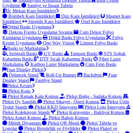
Harf
Alüminyum Kompozit Dekupe Tabela
Bina Cephe
Giydirme
Şantiye ve İnşaat Tabela
İç Mekan Kapı İsimlikleri
Bombeli Kapı İsimlikleri
Düz Kapı İsimlikleri
Magnet Kapı
İsimlikleri
Sürgülü Kapı İsimlikleri
Özel Kapı İsimlikleri
Dijital Baskı Uygulama
Dekota Foreks Uygulama Sıvama
Cam Dekor Folyo
Kumlama Uygulama
Dijital Baskı Folyo Uygulama
Folyo
Kesim Uygulama
One Way Vision
Lümen Folyo Baskı
Baskı ve Markalama
Serigrafi Baskı
UV Baskı
Tampon Baskı
STS Soğuk
Kabartma Baskı
DTF Sıcak Kabartma Baskı
Fiber Lazer
Markalama
Karbon Lazer Markalama
Cam Fırın Baskı
Fuar Display Pleksi
Örümcek Stand
Roll-Up Banner
Backdrop
Fuar
Display Stand
Fasülye Stand
Pleksi Kesim
Pleksi Kutu
Pleksi Ramak Kala Kutusu
Pleksi Bağış - Sadaka Kutusu
Pleksi Oy Sandığı
Pleksi Şikayet - Öneri Kutusu
Pleksi Ürün
Teşhir Standı
Pleksi KKD İstasyonu
Pleksi Loto İstasyonu
Pleksi Koleksiyon Standı
Pleksi Kuruyemiş - Bakliyat Kutusu
Pleksi Anket Kutusu
Pleksi Bahşiş Kutusu
Mimik Diyagram
Pleksi QR Menü
Pleksi Tabela ve
Logolar
Pleksi Broşürlük ve Föylükler
Pleksi Plaket ve