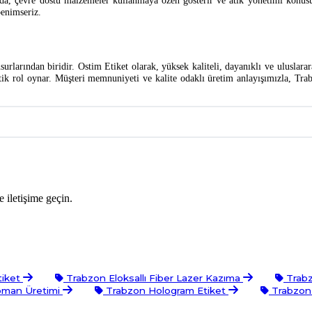
a, çevre dostu malzemeler kullanmaya özen gösterir ve atık yönetimi konusunda
benimseriz.
urlarından biridir. Ostim Etiket olarak, yüksek kaliteli, dayanıklı ve uluslarar
kritik rol oynar. Müşteri memnuniyeti ve kalite odaklı üretim anlayışımızla, T
 iletişime geçin.
tiket
Trabzon Eloksallı Fiber Lazer Kazıma
Trabz
ipman Üretimi
Trabzon Hologram Etiket
Trabzon