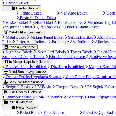
Leksan Etiket
Damla Etiket
Tekne Etiketi
VIP Araç Etiketi
Uçak 
Fosforlu Damla Etiket
Baskes Etiket
Şeffaf Etiket
Reflektif Etiket
Membran Tuş Ta
Yapıştırmalı Etiket
Çift Yön Baskılı Etiket
Statik Etiket
Metal Etiket Çeşitleri
Metal Etiket
Makine Panel Etiket
Serigrafi Etiket
Alüminyum
Etiket
Pirinç Asit İndirme
Paslanmaz Asit İndirme
Alüminyum A
Tabela Çeşitleri
Lightbox Tabela
Neon Led Tabela
Totem Tabela
Pleksi Kut
Kompozit Dekupe Tabela
Bina Cephe Giydirme
Şantiye ve İnşaa
İç Mekan Kapı İsimlikleri
Bombeli Kapı İsimlikleri
Düz Kapı İsimlikleri
Magnet Kapı İsi
Dijital Baskı Uygulama
Dekota Foreks Uygulama Sıvama
Cam Dekor Folyo Kumlama 
Baskı ve Markalama
Serigrafi Baskı
UV Baskı
Tampon Baskı
STS Soğuk Kabart
Fuar Display Pleksi
Örümcek Stand
Roll-Up Banner
Backdrop
Fuar Display St
Pleksi Kesim
Pleksi Kutu
Pleksi Ramak Kala Kutusu
Pleksi Bağış - Sad