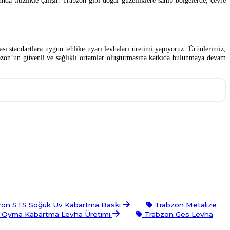
 titizlikle çalışır. Trabzon gibi doğal güzelliklere sahip bölgelerde, çevre
ası standartlara uygun tehlike uyarı levhaları üretimi yapıyoruz. Ürünlerimiz,
rabzon’un güvenli ve sağlıklı ortamlar oluşturmasına katkıda bulunmaya devam
on STS Soğuk Uv Kabartma Baskı
Trabzon Metalize
 Oyma Kabartma Levha Üretimi
Trabzon Ges Levha