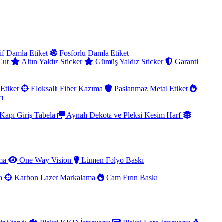
if Damla Etiket
Fosforlu Damla Etiket
 Cut
Altın Yaldız Sticker
Gümüş Yaldız Sticker
Garanti
Etiket
Eloksallı Fiber Kazıma
Paslanmaz Metal Etiket
rı
Kapı Giriş Tabela
Aynalı Dekota ve Pleksi Kesim Harf
ama
One Way Vision
Lümen Folyo Baskı
ma
Karbon Lazer Markalama
Cam Fırın Baskı