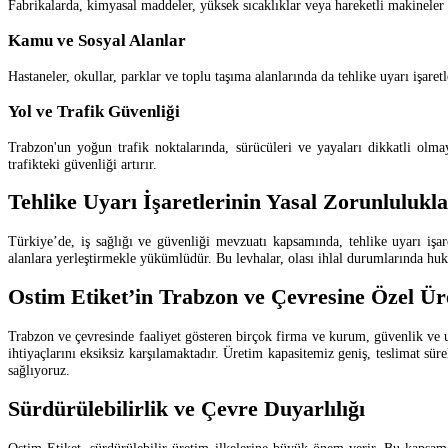
Fabrikalarda, kimyasal maddeler, yüksek sıcaklıklar veya hareketli makineler g
Kamu ve Sosyal Alanlar
Hastaneler, okullar, parklar ve toplu taşıma alanlarında da tehlike uyarı işaretl
Yol ve Trafik Güvenliği
Trabzon'un yoğun trafik noktalarında, sürücüleri ve yayaları dikkatli olma
trafikteki güvenliği artırır.
Tehlike Uyarı İşaretlerinin Yasal Zorunlulukla
Türkiye’de, iş sağlığı ve güvenliği mevzuatı kapsamında, tehlike uyarı işare
alanlara yerleştirmekle yükümlüdür. Bu levhalar, olası ihlal durumlarında hu
Ostim Etiket’in Trabzon ve Çevresine Özel Ür
Trabzon ve çevresinde faaliyet gösteren birçok firma ve kurum, güvenlik ve u
ihtiyaçlarını eksiksiz karşılamaktadır. Üretim kapasitemiz geniş, teslimat sü
sağlıyoruz.
Sürdürülebilirlik ve Çevre Duyarlılığı