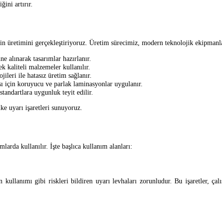
ğini artırır.
rinin üretimini gerçekleştiriyoruz. Üretim sürecimiz, modern teknolojik ekipma
ne alınarak tasarımlar hazırlanır.
 kaliteli malzemeler kullanılır.
leri ile hatasız üretim sağlanır.
ı için koruyucu ve parlak laminasyonlar uygulanır.
tandartlara uygunluk teyit edilir.
ke uyarı işaretleri sunuyoruz.
mlarda kullanılır. İşte başlıca kullanım alanları:
n kullanımı gibi riskleri bildiren uyarı levhaları zorunludur. Bu işaretler, 