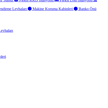
ir Standı
Pleksi KKD İstasyonu
Pleksi Loto İstasyonu
ndirme Levhaları
Makine Koruma Kabinleri
Banko Önü
evhaları
leri