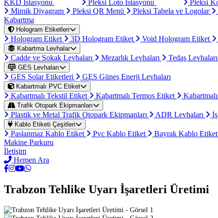
KKD İstasyonu
Pleksi Loto İstasyonu
Pleksi K
Mimik Diyagram
Pleksi QR Menü
Pleksi Tabela ve Logolar
Kabartma
Hologram Etiketleri
Hologram Etiket
3D Hologram Etiket
Void Hologram Etiket
Kabartma Levhalar
Cadde ve Sokak Levhaları
Mezarlık Levhaları
Tedaş Levhalar
GES Levhaları
GES Solar Etiketleri
GES Güneş Enerji Levhaları
Kabartmalı PVC Etiket
Kabartmalı Tekstil Etiket
Kabartmalı Termos Etiket
Kabartmalı
Trafik Otopark Ekipmanları
Plastik ve Metal Trafik Otopark Ekipmanları
ADR Levhaları
İş
Kablo Etiketi Çeşitleri
Paslanmaz Kablo Etiket
Pvc Kablo Etiket
Bayrak Kablo Etike
Makine Parkuru
İletişim
Hemen Ara
Trabzon Tehlike Uyarı İşaretleri Üretimi