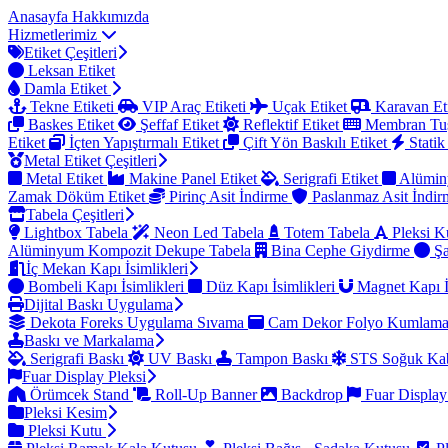
Anasayfa
Hakkımızda
Hizmetlerimiz
Etiket Çeşitleri
Leksan Etiket
Damla Etiket
Tekne Etiketi
VIP Araç Etiketi
Uçak Etiket
Karavan Et
Baskes Etiket
Şeffaf Etiket
Reflektif Etiket
Membran Tu
Etiket
İçten Yapıştırmalı Etiket
Çift Yön Baskılı Etiket
Statik
Metal Etiket Çeşitleri
Metal Etiket
Makine Panel Etiket
Serigrafi Etiket
Alümin
Zamak Döküm Etiket
Pirinç Asit İndirme
Paslanmaz Asit İndi
Tabela Çeşitleri
Lightbox Tabela
Neon Led Tabela
Totem Tabela
Pleksi K
Alüminyum Kompozit Dekupe Tabela
Bina Cephe Giydirme
Şa
İç Mekan Kapı İsimlikleri
Bombeli Kapı İsimlikleri
Düz Kapı İsimlikleri
Magnet Kapı İ
Dijital Baskı Uygulama
Dekota Foreks Uygulama Sıvama
Cam Dekor Folyo Kumlam
Baskı ve Markalama
Serigrafi Baskı
UV Baskı
Tampon Baskı
STS Soğuk Kab
Fuar Display Pleksi
Örümcek Stand
Roll-Up Banner
Backdrop
Fuar Display
Pleksi Kesim
Pleksi Kutu