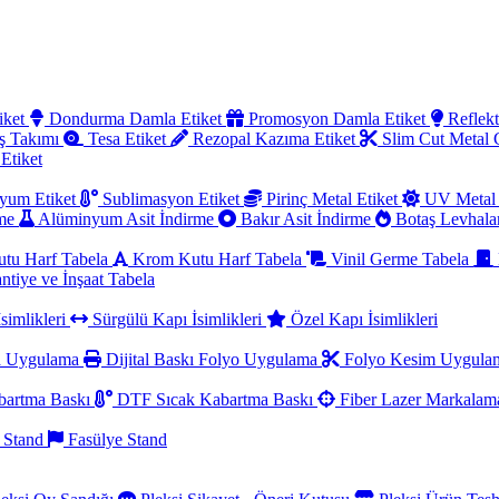
iket
Dondurma Damla Etiket
Promosyon Damla Etiket
Reflekt
ş Takımı
Tesa Etiket
Rezopal Kazıma Etiket
Slim Cut Metal
 Etiket
yum Etiket
Sublimasyon Etiket
Pirinç Metal Etiket
UV Metal 
rme
Alüminyum Asit İndirme
Bakır Asit İndirme
Botaş Levhala
utu Harf Tabela
Krom Kutu Harf Tabela
Vinil Germe Tabela
ntiye ve İnşaat Tabela
simlikleri
Sürgülü Kapı İsimlikleri
Özel Kapı İsimlikleri
a Uygulama
Dijital Baskı Folyo Uygulama
Folyo Kesim Uygul
artma Baskı
DTF Sıcak Kabartma Baskı
Fiber Lazer Markala
 Stand
Fasülye Stand