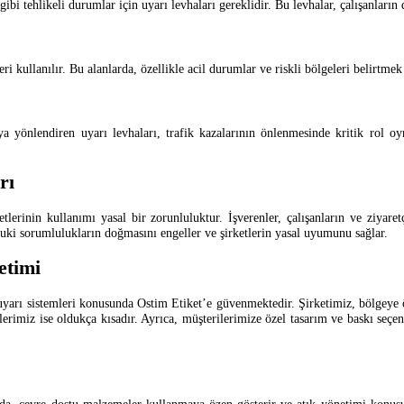
ibi tehlikeli durumlar için uyarı levhaları gereklidir. Bu levhalar, çalışanların
eri kullanılır. Bu alanlarda, özellikle acil durumlar ve riskli bölgeleri belirtmek
ya yönlendiren uyarı levhaları, trafik kazalarının önlenmesinde kritik rol 
rı
tlerinin kullanımı yasal bir zorunluluktur. İşverenler, çalışanların ve ziyaret
kuki sorumlulukların doğmasını engeller ve şirketlerin yasal uyumunu sağlar.
etimi
yarı sistemleri konusunda Ostim Etiket’e güvenmektedir. Şirketimiz, bölgeye öze
relerimiz ise oldukça kısadır. Ayrıca, müşterilerimize özel tasarım ve baskı se