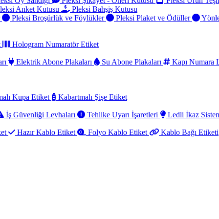
eksi Oy Sandığı
Pleksi Şikayet - Öneri Kutusu
Pleksi Ürün Teşh
leksi Anket Kutusu
Pleksi Bahşiş Kutusu
r
Pleksi Broşürlük ve Föylükler
Pleksi Plaket ve Ödüller
Yönle
t
Hologram Numaratör Etiket
arı
Elektrik Abone Plakaları
Su Abone Plakaları
Kapı Numara L
alı Kupa Etiket
Kabartmalı Şişe Etiket
İş Güvenliği Levhaları
Tehlike Uyarı İşaretleri
Ledli İkaz Sistem
ket
Hazır Kablo Etiket
Folyo Kablo Etiket
Kablo Bağı Etiketi