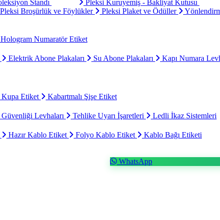
oleksiyon Standı
Pleksi Kuruyemiş - Bakliyat Kutusu
Pleksi Broşürlük ve Föylükler
Pleksi Plaket ve Ödüller
Yönlendirm
Hologram Numaratör Etiket
ı
Elektrik Abone Plakaları
Su Abone Plakaları
Kapı Numara Levh
 Kupa Etiket
Kabartmalı Şişe Etiket
 Güvenliği Levhaları
Tehlike Uyarı İşaretleri
Ledli İkaz Sistemleri
t
Hazır Kablo Etiket
Folyo Kablo Etiket
Kablo Bağı Etiketi
WhatsApp