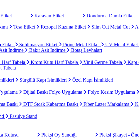
Etiket
Karavan Etiket
Dondurma Damla Etiket
kımı
Tesa Etiket
Rezopal Kazıma Etiket
Slim Cut Metal Cut
Al
 Etiket
Sublimasyon Etiket
Pirinç Metal Etiket
UV Metal Etiket
sit İndirme
Bakır Asit İndirme
Botaş Levhaları
u Harf Tabela
Krom Kutu Harf Tabela
Vinil Germe Tabela
Kapı 
t Tabela
mlikleri
Sürgülü Kapı İsimlikleri
Özel Kapı İsimlikleri
Uygulama
Dijital Baskı Folyo Uygulama
Folyo Kesim Uygulama
ma Baskı
DTF Sıcak Kabartma Baskı
Fiber Lazer Markalama
Ka
and
Fasülye Stand
aka Kutusu
Pleksi Oy Sandığı
Pleksi Şikayet - Ön