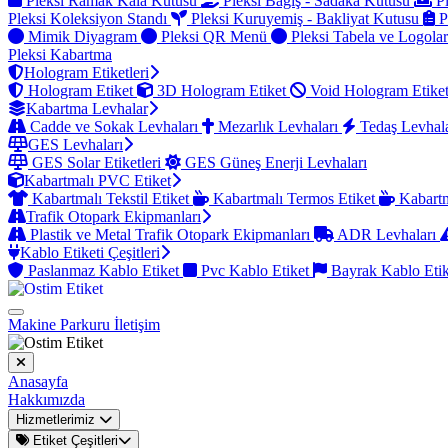
Pleksi Ramak Kala Kutusu
Pleksi Bağış - Sadaka Kutusu
Pl
Pleksi Koleksiyon Standı
Pleksi Kuruyemiş - Bakliyat Kutusu
P
Mimik Diyagram
Pleksi QR Menü
Pleksi Tabela ve Logola
Pleksi Kabartma
Hologram Etiketleri
Hologram Etiket
3D Hologram Etiket
Void Hologram Etike
Kabartma Levhalar
Cadde ve Sokak Levhaları
Mezarlık Levhaları
Tedaş Levhal
GES Levhaları
GES Solar Etiketleri
GES Güneş Enerji Levhaları
Kabartmalı PVC Etiket
Kabartmalı Tekstil Etiket
Kabartmalı Termos Etiket
Kabartm
Trafik Otopark Ekipmanları
Plastik ve Metal Trafik Otopark Ekipmanları
ADR Levhaları
Kablo Etiketi Çeşitleri
Paslanmaz Kablo Etiket
Pvc Kablo Etiket
Bayrak Kablo Eti
Makine Parkuru
İletişim
Anasayfa
Hakkımızda
Hizmetlerimiz
Etiket Çeşitleri