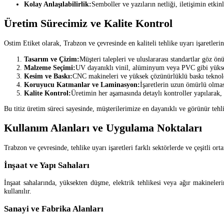
Kolay Anlaşılabilirlik:
Semboller ve yazıların netliği, iletişimin etkinli
Üretim Sürecimiz ve Kalite Kontrol
Ostim Etiket olarak, Trabzon ve çevresinde en kaliteli tehlike uyarı işaretle
Tasarım ve Çizim:
Müşteri talepleri ve uluslararası standartlar göz önü
Malzeme Seçimi:
UV dayanıklı vinil, alüminyum veya PVC gibi yüksek
Kesim ve Baskı:
CNC makineleri ve yüksek çözünürlüklü baskı teknoloji
Koruyucu Katmanlar ve Laminasyon:
İşaretlerin uzun ömürlü olmas
Kalite Kontrol:
Üretimin her aşamasında detaylı kontroller yapılarak, s
Bu titiz üretim süreci sayesinde, müşterilerimize en dayanıklı ve görünür tehli
Kullanım Alanları ve Uygulama Noktaları
Trabzon ve çevresinde, tehlike uyarı işaretleri farklı sektörlerde ve çeşitli orta
İnşaat ve Yapı Sahaları
İnşaat sahalarında, yüksekten düşme, elektrik tehlikesi veya ağır makineleri
kullanılır.
Sanayi ve Fabrika Alanları