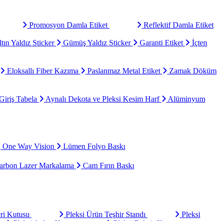
Promosyon Damla Etiket
Reflektif Damla Etiket
tın Yaldız Sticker
Gümüş Yaldız Sticker
Garanti Etiket
İçten
Eloksallı Fiber Kazıma
Paslanmaz Metal Etiket
Zamak Döküm
Giriş Tabela
Aynalı Dekota ve Pleksi Kesim Harf
Alüminyum
One Way Vision
Lümen Folyo Baskı
rbon Lazer Markalama
Cam Fırın Baskı
eri Kutusu
Pleksi Ürün Teşhir Standı
Pleksi