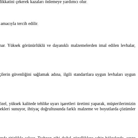
 dikkatini çekerek kazaları önlemeye yardımcı olur.
 amacıyla tercih edilir.
oynar. Yüksek görünürlüklü ve dayanıklı malzemelerden imal edilen levhalar,
çilerin güvenliğini sağlamak adına, ilgili standartlara uygun levhaları uygun
l, yüksek kalitede tehlike uyarı işaretleri üretimi yaparak, müşterilerimizin
çenekleri sunuyor, ihtiyaç doğrultusunda farklı malzeme ve boyutlarda çözümler