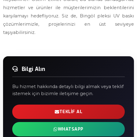
hizmetler ve ürünler ile müşterilerimizin beklentilerini
karşılamayı hedefliyoruz. Siz de, Bingöl pleksi UV baskı
çözümlerimizle, projelerinizi en üst seviyeye
taşıyabilirsiniz.
Bilgi Alın
Bu hizmet hakkında detaylı bilgi almak veya teklif
istemek için bizimle iletişime geçin.
TEKLIF AL
WHATSAPP