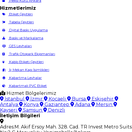
Pleksi Kutu Ankara
Hizmetlerimiz
Etiket Çeşitleri
Tabela Çeşitleri
Dijital Baskı Uygulama
Baskı ve Markalama
GES Levhaları
Trafik Otopark Ekipmanları
Kablo Etiketi Çeşitleri
İç Mekan Kapı İsimlikleri
Kabartma Levhalar
Kabartmalı PVC Etiket
Hizmet Bölgelerimiz
İstanbul
İzmir
Kocaeli
Bursa
Eskişehir
Antalya
Konya
Gaziantep
Adana
Mersin
Kayseri
Samsun
Denizli
İletişim Bilgileri
Adres:
M. Akif Ersoy Mah. 328. Cad. TR Invest Metro Suits