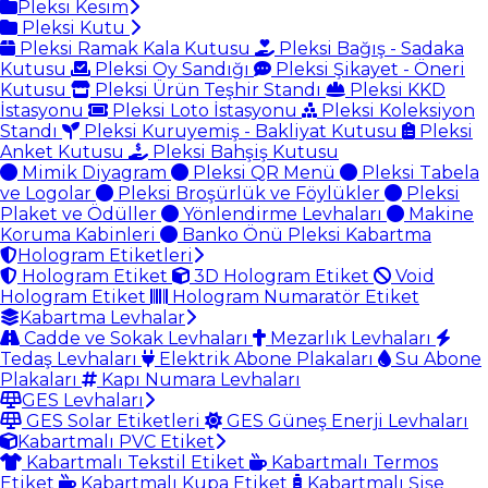
Pleksi Kesim
Pleksi Kutu
Pleksi Ramak Kala Kutusu
Pleksi Bağış - Sadaka
Kutusu
Pleksi Oy Sandığı
Pleksi Şikayet - Öneri
Kutusu
Pleksi Ürün Teşhir Standı
Pleksi KKD
İstasyonu
Pleksi Loto İstasyonu
Pleksi Koleksiyon
Standı
Pleksi Kuruyemiş - Bakliyat Kutusu
Pleksi
Anket Kutusu
Pleksi Bahşiş Kutusu
Mimik Diyagram
Pleksi QR Menü
Pleksi Tabela
ve Logolar
Pleksi Broşürlük ve Föylükler
Pleksi
Plaket ve Ödüller
Yönlendirme Levhaları
Makine
Koruma Kabinleri
Banko Önü Pleksi Kabartma
Hologram Etiketleri
Hologram Etiket
3D Hologram Etiket
Void
Hologram Etiket
Hologram Numaratör Etiket
Kabartma Levhalar
Cadde ve Sokak Levhaları
Mezarlık Levhaları
Tedaş Levhaları
Elektrik Abone Plakaları
Su Abone
Plakaları
Kapı Numara Levhaları
GES Levhaları
GES Solar Etiketleri
GES Güneş Enerji Levhaları
Kabartmalı PVC Etiket
Kabartmalı Tekstil Etiket
Kabartmalı Termos
Etiket
Kabartmalı Kupa Etiket
Kabartmalı Şişe