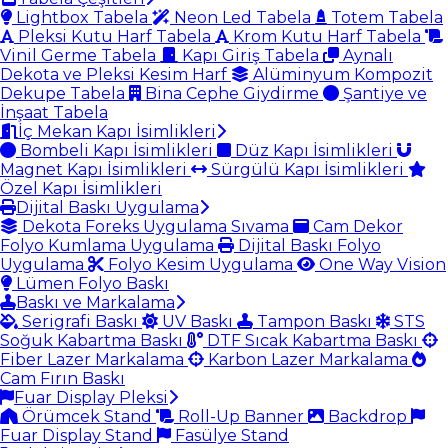
Lightbox Tabela
Neon Led Tabela
Totem Tabela
Pleksi Kutu Harf Tabela
Krom Kutu Harf Tabela
Vinil Germe Tabela
Kapı Giriş Tabela
Aynalı
Dekota ve Pleksi Kesim Harf
Alüminyum Kompozit
Dekupe Tabela
Bina Cephe Giydirme
Şantiye ve
İnşaat Tabela
İç Mekan Kapı İsimlikleri
Bombeli Kapı İsimlikleri
Düz Kapı İsimlikleri
Magnet Kapı İsimlikleri
Sürgülü Kapı İsimlikleri
Özel Kapı İsimlikleri
Dijital Baskı Uygulama
Dekota Foreks Uygulama Sıvama
Cam Dekor
Folyo Kumlama Uygulama
Dijital Baskı Folyo
Uygulama
Folyo Kesim Uygulama
One Way Vision
Lümen Folyo Baskı
Baskı ve Markalama
Serigrafi Baskı
UV Baskı
Tampon Baskı
STS
Soğuk Kabartma Baskı
DTF Sıcak Kabartma Baskı
Fiber Lazer Markalama
Karbon Lazer Markalama
Cam Fırın Baskı
Fuar Display Pleksi
Örümcek Stand
Roll-Up Banner
Backdrop
Fuar Display Stand
Fasülye Stand