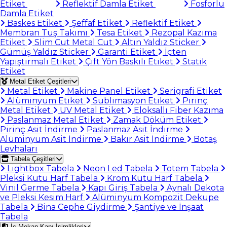
Etiket
Reflektif Damla Etiket
Fosforlu
Damla Etiket
Baskes Etiket
Şeffaf Etiket
Reflektif Etiket
Membran Tuş Takımı
Tesa Etiket
Rezopal Kazıma
Etiket
Slim Cut Metal Cut
Altın Yaldız Sticker
Gümüş Yaldız Sticker
Garanti Etiket
İçten
Yapıştırmalı Etiket
Çift Yön Baskılı Etiket
Statik
Etiket
Metal Etiket Çeşitleri
Metal Etiket
Makine Panel Etiket
Serigrafi Etiket
Alüminyum Etiket
Sublimasyon Etiket
Pirinç
Metal Etiket
UV Metal Etiket
Eloksallı Fiber Kazıma
Paslanmaz Metal Etiket
Zamak Döküm Etiket
Pirinç Asit İndirme
Paslanmaz Asit İndirme
Alüminyum Asit İndirme
Bakır Asit İndirme
Botaş
Levhaları
Tabela Çeşitleri
Lightbox Tabela
Neon Led Tabela
Totem Tabela
Pleksi Kutu Harf Tabela
Krom Kutu Harf Tabela
Vinil Germe Tabela
Kapı Giriş Tabela
Aynalı Dekota
ve Pleksi Kesim Harf
Alüminyum Kompozit Dekupe
Tabela
Bina Cephe Giydirme
Şantiye ve İnşaat
Tabela
İç Mekan Kapı İsimlikleri