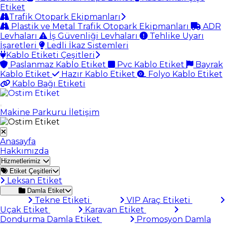
Etiket
Trafik Otopark Ekipmanları
Plastik ve Metal Trafik Otopark Ekipmanları
ADR
Levhaları
İş Güvenliği Levhaları
Tehlike Uyarı
İşaretleri
Ledli İkaz Sistemleri
Kablo Etiketi Çeşitleri
Paslanmaz Kablo Etiket
Pvc Kablo Etiket
Bayrak
Kablo Etiket
Hazır Kablo Etiket
Folyo Kablo Etiket
Kablo Bağı Etiketi
Makine Parkuru
İletişim
Anasayfa
Hakkımızda
Hizmetlerimiz
Etiket Çeşitleri
Leksan Etiket
Damla Etiket
Tekne Etiketi
VIP Araç Etiketi
Uçak Etiket
Karavan Etiket
Dondurma Damla Etiket
Promosyon Damla