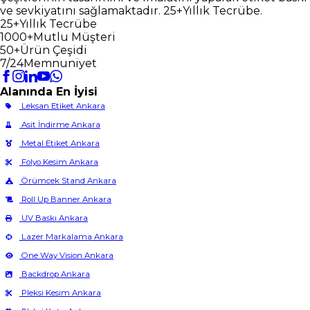
ve sevkiyatını sağlamaktadır. 25+Yıllık Tecrübe.
25+
Yıllık Tecrübe
1000+
Mutlu Müşteri
50+
Ürün Çeşidi
7/24
Memnuniyet
Alanında En İyisi
Leksan Etiket Ankara
Asit İndirme Ankara
Metal Etiket Ankara
Folyo Kesim Ankara
Örümcek Stand Ankara
Roll Up Banner Ankara
UV Baskı Ankara
Lazer Markalama Ankara
One Way Vision Ankara
Backdrop Ankara
Pleksi Kesim Ankara