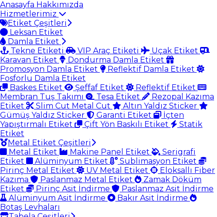
Anasayfa
Hakkımızda
Hizmetlerimiz
Etiket Çeşitleri
Leksan Etiket
Damla Etiket
Tekne Etiketi
VIP Araç Etiketi
Uçak Etiket
Karavan Etiket
Dondurma Damla Etiket
Promosyon Damla Etiket
Reflektif Damla Etiket
Fosforlu Damla Etiket
Baskes Etiket
Şeffaf Etiket
Reflektif Etiket
Membran Tuş Takımı
Tesa Etiket
Rezopal Kazıma
Etiket
Slim Cut Metal Cut
Altın Yaldız Sticker
Gümüş Yaldız Sticker
Garanti Etiket
İçten
Yapıştırmalı Etiket
Çift Yön Baskılı Etiket
Statik
Etiket
Metal Etiket Çeşitleri
Metal Etiket
Makine Panel Etiket
Serigrafi
Etiket
Alüminyum Etiket
Sublimasyon Etiket
Pirinç Metal Etiket
UV Metal Etiket
Eloksallı Fiber
Kazıma
Paslanmaz Metal Etiket
Zamak Döküm
Etiket
Pirinç Asit İndirme
Paslanmaz Asit İndirme
Alüminyum Asit İndirme
Bakır Asit İndirme
Botaş Levhaları
Tabela Çeşitleri