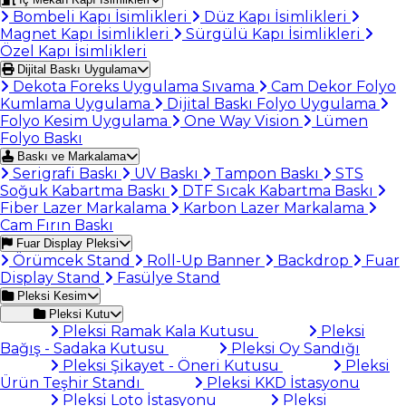
Bombeli Kapı İsimlikleri
Düz Kapı İsimlikleri
Magnet Kapı İsimlikleri
Sürgülü Kapı İsimlikleri
Özel Kapı İsimlikleri
Dijital Baskı Uygulama
Dekota Foreks Uygulama Sıvama
Cam Dekor Folyo
Kumlama Uygulama
Dijital Baskı Folyo Uygulama
Folyo Kesim Uygulama
One Way Vision
Lümen
Folyo Baskı
Baskı ve Markalama
Serigrafi Baskı
UV Baskı
Tampon Baskı
STS
Soğuk Kabartma Baskı
DTF Sıcak Kabartma Baskı
Fiber Lazer Markalama
Karbon Lazer Markalama
Cam Fırın Baskı
Fuar Display Pleksi
Örümcek Stand
Roll-Up Banner
Backdrop
Fuar
Display Stand
Fasülye Stand
Pleksi Kesim
Pleksi Kutu
Pleksi Ramak Kala Kutusu
Pleksi
Bağış - Sadaka Kutusu
Pleksi Oy Sandığı
Pleksi Şikayet - Öneri Kutusu
Pleksi
Ürün Teşhir Standı
Pleksi KKD İstasyonu
Pleksi Loto İstasyonu
Pleksi