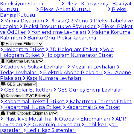
Koleksiyon Standı
Pleksi Kuruyemiş - Bakliyat
Kutusu
Pleksi Anket Kutusu
Pleksi
Bahşiş Kutusu
Mimik Diyagram
Pleksi QR Menü
Pleksi Tabela ve
Logolar
Pleksi Broşürlük ve Föylükler
Pleksi Plaket
ve Ödüller
Yönlendirme Levhaları
Makine Koruma
Kabinleri
Banko Önü Pleksi Kabartma
Hologram Etiketleri
Hologram Etiket
3D Hologram Etiket
Void
Hologram Etiket
Hologram Numaratör Etiket
Kabartma Levhalar
Cadde ve Sokak Levhaları
Mezarlık Levhaları
Tedaş Levhaları
Elektrik Abone Plakaları
Su Abone
Plakaları
Kapı Numara Levhaları
GES Levhaları
GES Solar Etiketleri
GES Güneş Enerji Levhaları
Kabartmalı PVC Etiket
Kabartmalı Tekstil Etiket
Kabartmalı Termos Etiket
Kabartmalı Kupa Etiket
Kabartmalı Şişe Etiket
Trafik Otopark Ekipmanları
Plastik ve Metal Trafik Otopark Ekipmanları
ADR
Levhaları
İş Güvenliği Levhaları
Tehlike Uyarı
İşaretleri
Ledli İkaz Sistemleri