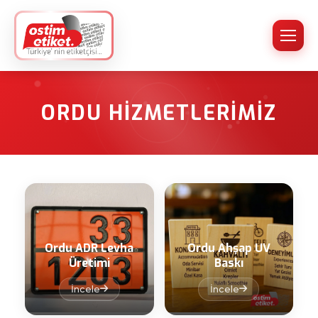
ORDU HIZMETLERIMIZ
Ordu ADR Levha
Ordu Ahşap UV
Üretimi
Baskı
İncele
İncele