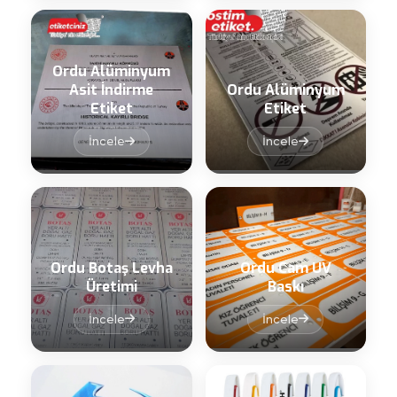
Ordu Alüminyum
Asit İndirme
Ordu Alüminyum
Etiket
Etiket
İncele
İncele
Ordu Botaş Levha
Ordu Cam UV
Üretimi
Baskı
İncele
İncele