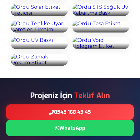
Uyarı İşaretleri
İncele
İncele
Üretimi
Ordu Tesa Etiket
Ordu Void
İncele
İncele
Ordu UV Baskı
Hologram Etiket
Ordu Zamak
İncele
İncele
Döküm Etiket
İncele
Projeniz İçin
Teklif Alın
0545 168 45 45
WhatsApp