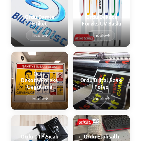
Ordu Damla
Ordu Dekota
Etiket
Foreks UV Baskı
İncele
İncele
Ordu
Dekota/Foreks
Ordu Dijital Baskı
Uygulama
Folyo
İncele
İncele
Ordu DTF Sıcak
Ordu Eloksallı