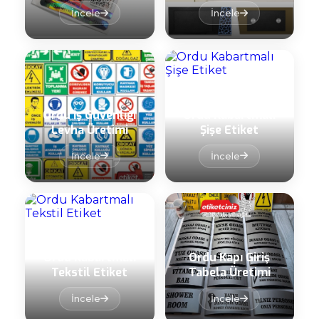
İncele
İncele
Ordu İş Güvenliği
Ordu Kabartmalı
Levha Üretimi
Şişe Etiket
İncele
İncele
Ordu Kabartmalı
Ordu Kapı Giriş
Tekstil Etiket
Tabela Üretimi
İncele
İncele