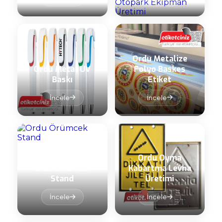
Ordu Metalize
Ordu Metal UV
Folyo Baskes
Baskı
Etiket
İncele
İncele
Ordu Oyma
Ordu Örümcek
Kabartma Levha
Stand
Üretimi
İncele
İncele