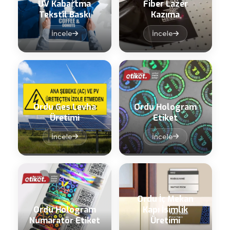
UV Kabartma
Fiber Lazer
Tekstil Baskı
Kazıma
İncele
İncele
Ordu Ges Levha
Ordu Hologram
Üretimi
Etiket
İncele
İncele
Ordu İç Mekan
Ordu Hologram
Kapı İsimlik
Numaratör Etiket
Üretimi