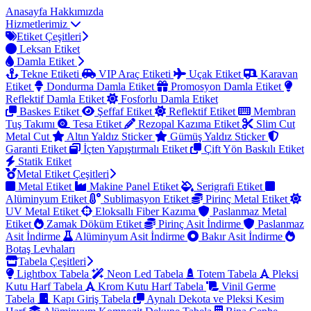
Anasayfa
Hakkımızda
Hizmetlerimiz
Etiket Çeşitleri
Leksan Etiket
Damla Etiket
Tekne Etiketi
VIP Araç Etiketi
Uçak Etiket
Karavan
Etiket
Dondurma Damla Etiket
Promosyon Damla Etiket
Reflektif Damla Etiket
Fosforlu Damla Etiket
Baskes Etiket
Şeffaf Etiket
Reflektif Etiket
Membran
Tuş Takımı
Tesa Etiket
Rezopal Kazıma Etiket
Slim Cut
Metal Cut
Altın Yaldız Sticker
Gümüş Yaldız Sticker
Garanti Etiket
İçten Yapıştırmalı Etiket
Çift Yön Baskılı Etiket
Statik Etiket
Metal Etiket Çeşitleri
Metal Etiket
Makine Panel Etiket
Serigrafi Etiket
Alüminyum Etiket
Sublimasyon Etiket
Pirinç Metal Etiket
UV Metal Etiket
Eloksallı Fiber Kazıma
Paslanmaz Metal
Etiket
Zamak Döküm Etiket
Pirinç Asit İndirme
Paslanmaz
Asit İndirme
Alüminyum Asit İndirme
Bakır Asit İndirme
Botaş Levhaları
Tabela Çeşitleri
Lightbox Tabela
Neon Led Tabela
Totem Tabela
Pleksi
Kutu Harf Tabela
Krom Kutu Harf Tabela
Vinil Germe
Tabela
Kapı Giriş Tabela
Aynalı Dekota ve Pleksi Kesim