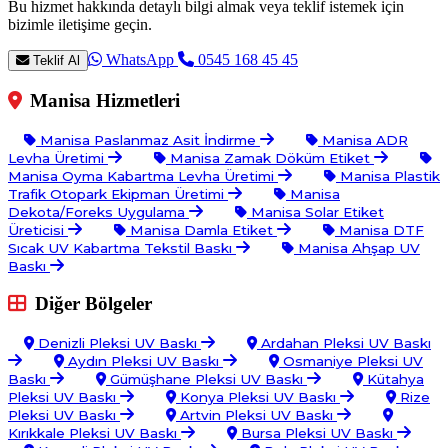
Bu hizmet hakkında detaylı bilgi almak veya teklif istemek için
bizimle iletişime geçin.
WhatsApp
0545 168 45 45
Teklif Al
Manisa Hizmetleri
Manisa Paslanmaz Asit İndirme
Manisa ADR
Levha Üretimi
Manisa Zamak Döküm Etiket
Manisa Oyma Kabartma Levha Üretimi
Manisa Plastik
Trafik Otopark Ekipman Üretimi
Manisa
Dekota/Foreks Uygulama
Manisa Solar Etiket
Üreticisi
Manisa Damla Etiket
Manisa DTF
Sıcak UV Kabartma Tekstil Baskı
Manisa Ahşap UV
Baskı
Diğer Bölgeler
Denizli Pleksi UV Baskı
Ardahan Pleksi UV Baskı
Aydın Pleksi UV Baskı
Osmaniye Pleksi UV
Baskı
Gümüşhane Pleksi UV Baskı
Kütahya
Pleksi UV Baskı
Konya Pleksi UV Baskı
Rize
Pleksi UV Baskı
Artvin Pleksi UV Baskı
Kırıkkale Pleksi UV Baskı
Bursa Pleksi UV Baskı