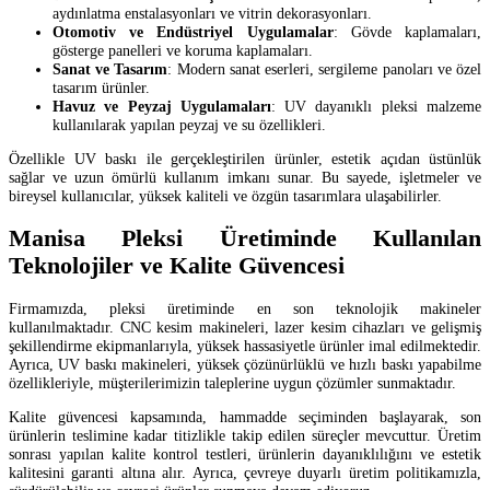
aydınlatma enstalasyonları ve vitrin dekorasyonları.
Otomotiv ve Endüstriyel Uygulamalar
: Gövde kaplamaları,
gösterge panelleri ve koruma kaplamaları.
Sanat ve Tasarım
: Modern sanat eserleri, sergileme panoları ve özel
tasarım ürünler.
Havuz ve Peyzaj Uygulamaları
: UV dayanıklı pleksi malzeme
kullanılarak yapılan peyzaj ve su özellikleri.
Özellikle UV baskı ile gerçekleştirilen ürünler, estetik açıdan üstünlük
sağlar ve uzun ömürlü kullanım imkanı sunar. Bu sayede, işletmeler ve
bireysel kullanıcılar, yüksek kaliteli ve özgün tasarımlara ulaşabilirler.
Manisa Pleksi Üretiminde Kullanılan
Teknolojiler ve Kalite Güvencesi
Firmamızda, pleksi üretiminde en son teknolojik makineler
kullanılmaktadır. CNC kesim makineleri, lazer kesim cihazları ve gelişmiş
şekillendirme ekipmanlarıyla, yüksek hassasiyetle ürünler imal edilmektedir.
Ayrıca, UV baskı makineleri, yüksek çözünürlüklü ve hızlı baskı yapabilme
özellikleriyle, müşterilerimizin taleplerine uygun çözümler sunmaktadır.
Kalite güvencesi kapsamında, hammadde seçiminden başlayarak, son
ürünlerin teslimine kadar titizlikle takip edilen süreçler mevcuttur. Üretim
sonrası yapılan kalite kontrol testleri, ürünlerin dayanıklılığını ve estetik
kalitesini garanti altına alır. Ayrıca, çevreye duyarlı üretim politikamızla,