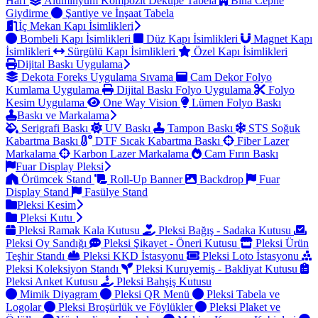
Harf
Alüminyum Kompozit Dekupe Tabela
Bina Cephe
Giydirme
Şantiye ve İnşaat Tabela
İç Mekan Kapı İsimlikleri
Bombeli Kapı İsimlikleri
Düz Kapı İsimlikleri
Magnet Kapı
İsimlikleri
Sürgülü Kapı İsimlikleri
Özel Kapı İsimlikleri
Dijital Baskı Uygulama
Dekota Foreks Uygulama Sıvama
Cam Dekor Folyo
Kumlama Uygulama
Dijital Baskı Folyo Uygulama
Folyo
Kesim Uygulama
One Way Vision
Lümen Folyo Baskı
Baskı ve Markalama
Serigrafi Baskı
UV Baskı
Tampon Baskı
STS Soğuk
Kabartma Baskı
DTF Sıcak Kabartma Baskı
Fiber Lazer
Markalama
Karbon Lazer Markalama
Cam Fırın Baskı
Fuar Display Pleksi
Örümcek Stand
Roll-Up Banner
Backdrop
Fuar
Display Stand
Fasülye Stand
Pleksi Kesim
Pleksi Kutu
Pleksi Ramak Kala Kutusu
Pleksi Bağış - Sadaka Kutusu
Pleksi Oy Sandığı
Pleksi Şikayet - Öneri Kutusu
Pleksi Ürün
Teşhir Standı
Pleksi KKD İstasyonu
Pleksi Loto İstasyonu
Pleksi Koleksiyon Standı
Pleksi Kuruyemiş - Bakliyat Kutusu
Pleksi Anket Kutusu
Pleksi Bahşiş Kutusu
Mimik Diyagram
Pleksi QR Menü
Pleksi Tabela ve
Logolar
Pleksi Broşürlük ve Föylükler
Pleksi Plaket ve