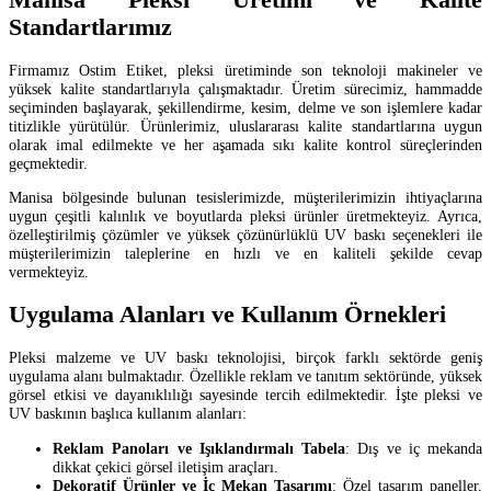
Standartlarımız
Firmamız Ostim Etiket, pleksi üretiminde son teknoloji makineler ve
yüksek kalite standartlarıyla çalışmaktadır. Üretim sürecimiz, hammadde
seçiminden başlayarak, şekillendirme, kesim, delme ve son işlemlere kadar
titizlikle yürütülür. Ürünlerimiz, uluslararası kalite standartlarına uygun
olarak imal edilmekte ve her aşamada sıkı kalite kontrol süreçlerinden
geçmektedir.
Manisa bölgesinde bulunan tesislerimizde, müşterilerimizin ihtiyaçlarına
uygun çeşitli kalınlık ve boyutlarda pleksi ürünler üretmekteyiz. Ayrıca,
özelleştirilmiş çözümler ve yüksek çözünürlüklü UV baskı seçenekleri ile
müşterilerimizin taleplerine en hızlı ve en kaliteli şekilde cevap
vermekteyiz.
Uygulama Alanları ve Kullanım Örnekleri
Pleksi malzeme ve UV baskı teknolojisi, birçok farklı sektörde geniş
uygulama alanı bulmaktadır. Özellikle reklam ve tanıtım sektöründe, yüksek
görsel etkisi ve dayanıklılığı sayesinde tercih edilmektedir. İşte pleksi ve
UV baskının başlıca kullanım alanları:
Reklam Panoları ve Işıklandırmalı Tabela
: Dış ve iç mekanda
dikkat çekici görsel iletişim araçları.
Dekoratif Ürünler ve İç Mekan Tasarımı
: Özel tasarım paneller,