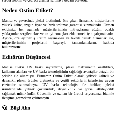
sürdürülebilir ve çevreci ürünler sunmaya devam ediyoruz.
Neden Ostim Etiket?
Manisa ve çevresinde pleksi üretiminde öne çıkan firmamız, müşterilerine
yüksek kalite, uygun fiyat ve hızlı teslimat garantisi sunmaktadır. Uzman
ekibimiz, her aşamada müşterilerimizin ihtiyaçlarına çözüm odaklı
yaklaşımlar sergilemekte ve en iyi sonuçları elde etmek için çalışmaktadır.
Ayrıca, özelleştirilmiş üretim seçenekleri ve teknik destek hizmetleri ile,
müşterilerimizin projelerini başarıyla tamamlamalarına katkıda
bulunuyoruz.
Editörün Düşüncesi
Manisa Pleksi UV baskı sayfamızda, pleksi malzemenin özellikleri,
kullanım alanları ve UV baskı teknolojisinin sağladığı avantajlar detaylı bir
şekilde ele alınmıştır. Firmamız Ostim Etiket olarak, yüksek kaliteli ve
dayanıklı pleksi ürünler üretmekte ve çeşitli sektörlerin taleplerine uygun
çözümler sunmaktayız. UV baskı teknolojisi ile birlikte, pleksi
ürünlerinizde yüksek çözünürlük, dayanıklılık ve görsel etkileyicilik
sağlamak mümkündür. Güvenilir ve uzman bir üretici arıyorsanız, bizimle
iletişime geçmekten çekinmeyin.
Bilgi Alın