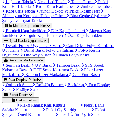
Lightbox Tabela
Neon Led Tabela
Totem Tabela
Pleksi
Kutu Harf Tabela
Krom Kutu Harf Tabela
Vinil Germe Tabela
Kapı Giriş Tabela
Aynalı Dekota ve Pleksi Kesim Harf
Alüminyum Kompozit Dekupe Tabela
Bina Cephe Giydirme
Şantiye ve İnşaat Tabela
İç Mekan Kapı İsimlikleri
Bombeli Kapı İsimlikleri
Düz Kapı İsimlikleri
Magnet Kapı
İsimlikleri
Sürgülü Kapı İsimlikleri
Özel Kapı İsimlikleri
Dijital Baskı Uygulama
Dekota Foreks Uygulama Sıvama
Cam Dekor Folyo Kumlama
Uygulama
Dijital Baskı Folyo Uygulama
Folyo Kesim
Uygulama
One Way Vision
Lümen Folyo Baskı
Baskı ve Markalama
Serigrafi Baskı
UV Baskı
Tampon Baskı
STS Soğuk
Kabartma Baskı
DTF Sıcak Kabartma Baskı
Fiber Lazer
Markalama
Karbon Lazer Markalama
Cam Fırın Baskı
Fuar Display Pleksi
Örümcek Stand
Roll-Up Banner
Backdrop
Fuar Display
Stand
Fasülye Stand
Pleksi Kesim
Pleksi Kutu
Pleksi Ramak Kala Kutusu
Pleksi Bağış -
Sadaka Kutusu
Pleksi Oy Sandığı
Pleksi
Şikayet - Öneri Kutusu
Pleksi Ürün Teşhir Standı