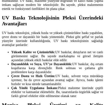
mümkündür. UV baskı, malzeme yüzeyine doğrudan ve kalıcı baskı yapma
imkanı sağlayan modern bir teknolojidir. Bu sayede, pleksi malzemenin
estetik ve fonksiyonel özellikleri ön plana çıkar.
UV Baskı Teknolojisinin Pleksi Üzerindeki
Avantajları
UV baskı teknolojisi, yüksek hızda ve yüksek çözünürlükte baskı yapabilen,
çevre dostu ve dayanıklı bir baskı yöntemidir. Pleksi gibi şeffaf ve parlak
yüzeyler üzerinde kullanıldığında, UV baskı teknolojisinin sağladığı
avantajlar şunlardır:
Yüksek Kalite ve Çözünürlük:
UV baskılar, detayların net ve canlı
görünmesini sağlar. Bu sayede markalaşma ve görsel iletişim
açısından yüksek etkili baskılar elde edilir.
Dayanıklılık ve Suya, UV’ye Dayanıklılık:
UV baskılar, dış ortam
koşullarına karşı dirençlidir. Renk solması ve çatlama gibi
problemlere karşı dayanıklıdır.
Çevre Dostu ve Hızlı Üretim:
UV baskı, solvent veya mürekkep
içermez, bu da çevre açısından avantaj sağlar. Ayrıca, baskı işlemi
hızlıdır ve kısa sürede tamamlanabilir.
Çok Yönlü Uygulama İmkanı:
Pleksi malzeme üzerinde çeşitli
efektler ve katmanlar eklenebilir. Bu, tasarımlarda özgürlük sağlar ve
farklı görsel efektler elde edilmesine olanak tanır.
Manisa Pleksi Üretimi ve Kalite