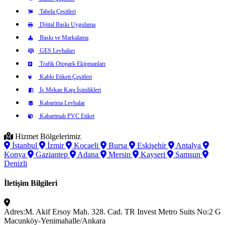
Tabela Çeşitleri
Dijital Baskı Uygulama
Baskı ve Markalama
GES Levhaları
Trafik Otopark Ekipmanları
Kablo Etiketi Çeşitleri
İç Mekan Kapı İsimlikleri
Kabartma Levhalar
Kabartmalı PVC Etiket
Hizmet Bölgelerimiz
İstanbul
İzmir
Kocaeli
Bursa
Eskişehir
Antalya
Konya
Gaziantep
Adana
Mersin
Kayseri
Samsun
Denizli
İletişim Bilgileri
Adres:
M. Akif Ersoy Mah. 328. Cad. TR Invest Metro Suits No:2 G
Macunköy-Yenimahalle/Ankara