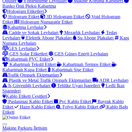
Ödüller
Yönlendirme Levhaları
Makine Koruma Kabinleri
Banko Önü Pleksi Kabartma
Hologram Etiketleri
Hologram Etiket
3D Hologram Etiket
Void Hologram
Etiket
Hologram Numaratör Etiket
Kabartma Levhalar
Cadde ve Sokak Levhaları
Mezarlık Levhaları
Tedaş
Levhaları
Elektrik Abone Plakaları
Su Abone Plakaları
Kapı
Numara Levhaları
GES Levhaları
GES Solar Etiketleri
GES Güneş Enerji Levhaları
Kabartmalı PVC Etiket
Kabartmalı Tekstil Etiket
Kabartmalı Termos Etiket
Kabartmalı Kupa Etiket
Kabartmalı Şişe Etiket
Trafik Otopark Ekipmanları
Plastik ve Metal Trafik Otopark Ekipmanları
ADR Levhaları
İş Güvenliği Levhaları
Tehlike Uyarı İşaretleri
Ledli İkaz
Sistemleri
Kablo Etiketi Çeşitleri
Paslanmaz Kablo Etiket
Pvc Kablo Etiket
Bayrak Kablo
Etiket
Hazır Kablo Etiket
Folyo Kablo Etiket
Kablo Bağı
Etiketi
Makine Parkuru
İletişim