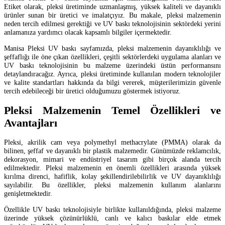
Etiket olarak, pleksi üretiminde uzmanlaşmış, yüksek kaliteli ve dayanıklı
ürünler sunan bir üretici ve imalatçıyız. Bu makale, pleksi malzemenin
neden tercih edilmesi gerektiği ve UV baskı teknolojisinin sektördeki yerini
anlamanıza yardımcı olacak kapsamlı bilgiler içermektedir.
Manisa Pleksi UV baskı sayfamızda, pleksi malzemenin dayanıklılığı ve
şeffaflığı ile öne çıkan özellikleri, çeşitli sektörlerdeki uygulama alanları ve
UV baskı teknolojisinin bu malzeme üzerindeki üstün performansını
detaylandıracağız. Ayrıca, pleksi üretiminde kullanılan modern teknolojiler
ve kalite standartları hakkında da bilgi vererek, müşterilerimizin güvenle
tercih edebileceği bir üretici olduğumuzu göstermek istiyoruz.
Pleksi Malzemenin Temel Özellikleri ve
Avantajları
Pleksi, akrilik cam veya polymethyl methacrylate (PMMA) olarak da
bilinen, şeffaf ve dayanıklı bir plastik malzemedir. Günümüzde reklamcılık,
dekorasyon, mimari ve endüstriyel tasarım gibi birçok alanda tercih
edilmektedir. Pleksi malzemenin en önemli özellikleri arasında yüksek
kırılma direnci, hafiflik, kolay şekillendirilebilirlik ve UV dayanıklılığı
sayılabilir. Bu özellikler, pleksi malzemenin kullanım alanlarını
genişletmektedir.
Özellikle UV baskı teknolojisiyle birlikte kullanıldığında, pleksi malzeme
üzerinde yüksek çözünürlüklü, canlı ve kalıcı baskılar elde etmek