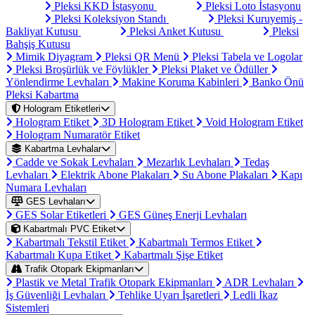
Pleksi KKD İstasyonu
Pleksi Loto İstasyonu
Pleksi Koleksiyon Standı
Pleksi Kuruyemiş -
Bakliyat Kutusu
Pleksi Anket Kutusu
Pleksi
Bahşiş Kutusu
Mimik Diyagram
Pleksi QR Menü
Pleksi Tabela ve Logolar
Pleksi Broşürlük ve Föylükler
Pleksi Plaket ve Ödüller
Yönlendirme Levhaları
Makine Koruma Kabinleri
Banko Önü
Pleksi Kabartma
Hologram Etiketleri
Hologram Etiket
3D Hologram Etiket
Void Hologram Etiket
Hologram Numaratör Etiket
Kabartma Levhalar
Cadde ve Sokak Levhaları
Mezarlık Levhaları
Tedaş
Levhaları
Elektrik Abone Plakaları
Su Abone Plakaları
Kapı
Numara Levhaları
GES Levhaları
GES Solar Etiketleri
GES Güneş Enerji Levhaları
Kabartmalı PVC Etiket
Kabartmalı Tekstil Etiket
Kabartmalı Termos Etiket
Kabartmalı Kupa Etiket
Kabartmalı Şişe Etiket
Trafik Otopark Ekipmanları
Plastik ve Metal Trafik Otopark Ekipmanları
ADR Levhaları
İş Güvenliği Levhaları
Tehlike Uyarı İşaretleri
Ledli İkaz
Sistemleri