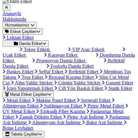
Anasayfa
Hakkımızda
Hizmetlerimiz
Etiket Çeşitleri
Leksan Etiket
Damla Etiket
Tekne Etiketi
VIP Araç Etiketi
Uçak Etiket
Karavan Etiket
Dondurma Damla
Etiket
Promosyon Damla Etiket
Reflektif
Damla Etiket
Fosforlu Damla Etiket
Baskes Etiket
Şeffaf Etiket
Reflektif Etiket
Membran Tuş
Takımı
Tesa Etiket
Rezopal Kazıma Etiket
Slim Cut Metal
Cut
Altın Yaldız Sticker
Gümüş Yaldız Sticker
Garanti Etiket
İçten Yapıştırmalı Etiket
Çift Yön Baskılı Etiket
Statik Etiket
Metal Etiket Çeşitleri
Metal Etiket
Makine Panel Etiket
Serigrafi Etiket
Alüminyum Etiket
Sublimasyon Etiket
Pirinç Metal Etiket
UV Metal Etiket
Eloksallı Fiber Kazıma
Paslanmaz Metal
Etiket
Zamak Döküm Etiket
Pirinç Asit İndirme
Paslanmaz
Asit İndirme
Alüminyum Asit İndirme
Bakır Asit İndirme
Botaş Levhaları
Tabela Çeşitleri