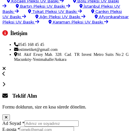
Kocaeli Pleksi UV Baskı
Bolu Pleksi UV Baskı
Bartın Pleksi UV Baskı
İstanbul Pleksi UV
Baskı
Tokat Pleksi UV Baskı
Çankırı Pleksi
UV Baskı
Ağrı Pleksi UV Baskı
Afyonkarahisar
Pleksi UV Baskı
Karaman Pleksi UV Baskı
İletişim
0545 168 45 45
ostimetiket@gmail.com
M. Akif Ersoy Mah. 328. Cad. TR Invest Metro Suits No:2 G
Macunköy-Yenimahalle/Ankara
Teklif Alın
Formu doldurun, size en kısa sürede dönelim.
Ad Soyad
*
E-posta
*