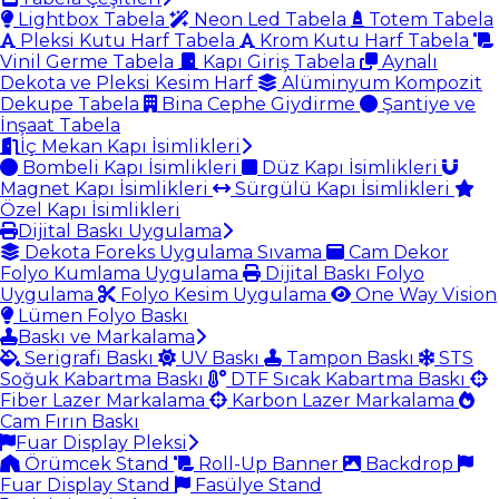
Lightbox Tabela
Neon Led Tabela
Totem Tabela
Pleksi Kutu Harf Tabela
Krom Kutu Harf Tabela
Vinil Germe Tabela
Kapı Giriş Tabela
Aynalı
Dekota ve Pleksi Kesim Harf
Alüminyum Kompozit
Dekupe Tabela
Bina Cephe Giydirme
Şantiye ve
İnşaat Tabela
İç Mekan Kapı İsimlikleri
Bombeli Kapı İsimlikleri
Düz Kapı İsimlikleri
Magnet Kapı İsimlikleri
Sürgülü Kapı İsimlikleri
Özel Kapı İsimlikleri
Dijital Baskı Uygulama
Dekota Foreks Uygulama Sıvama
Cam Dekor
Folyo Kumlama Uygulama
Dijital Baskı Folyo
Uygulama
Folyo Kesim Uygulama
One Way Vision
Lümen Folyo Baskı
Baskı ve Markalama
Serigrafi Baskı
UV Baskı
Tampon Baskı
STS
Soğuk Kabartma Baskı
DTF Sıcak Kabartma Baskı
Fiber Lazer Markalama
Karbon Lazer Markalama
Cam Fırın Baskı
Fuar Display Pleksi
Örümcek Stand
Roll-Up Banner
Backdrop
Fuar Display Stand
Fasülye Stand