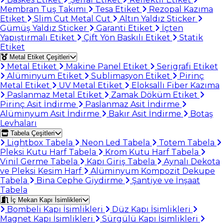
Membran Tuş Takımı
Tesa Etiket
Rezopal Kazıma
Etiket
Slim Cut Metal Cut
Altın Yaldız Sticker
Gümüş Yaldız Sticker
Garanti Etiket
İçten
Yapıştırmalı Etiket
Çift Yön Baskılı Etiket
Statik
Etiket
Metal Etiket Çeşitleri
Metal Etiket
Makine Panel Etiket
Serigrafi Etiket
Alüminyum Etiket
Sublimasyon Etiket
Pirinç
Metal Etiket
UV Metal Etiket
Eloksallı Fiber Kazıma
Paslanmaz Metal Etiket
Zamak Döküm Etiket
Pirinç Asit İndirme
Paslanmaz Asit İndirme
Alüminyum Asit İndirme
Bakır Asit İndirme
Botaş
Levhaları
Tabela Çeşitleri
Lightbox Tabela
Neon Led Tabela
Totem Tabela
Pleksi Kutu Harf Tabela
Krom Kutu Harf Tabela
Vinil Germe Tabela
Kapı Giriş Tabela
Aynalı Dekota
ve Pleksi Kesim Harf
Alüminyum Kompozit Dekupe
Tabela
Bina Cephe Giydirme
Şantiye ve İnşaat
Tabela
İç Mekan Kapı İsimlikleri
Bombeli Kapı İsimlikleri
Düz Kapı İsimlikleri
Magnet Kapı İsimlikleri
Sürgülü Kapı İsimlikleri