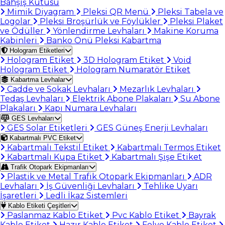
Bahşiş Kutusu
Mimik Diyagram
Pleksi QR Menü
Pleksi Tabela ve
Logolar
Pleksi Broşürlük ve Föylükler
Pleksi Plaket
ve Ödüller
Yönlendirme Levhaları
Makine Koruma
Kabinleri
Banko Önü Pleksi Kabartma
Hologram Etiketleri
Hologram Etiket
3D Hologram Etiket
Void
Hologram Etiket
Hologram Numaratör Etiket
Kabartma Levhalar
Cadde ve Sokak Levhaları
Mezarlık Levhaları
Tedaş Levhaları
Elektrik Abone Plakaları
Su Abone
Plakaları
Kapı Numara Levhaları
GES Levhaları
GES Solar Etiketleri
GES Güneş Enerji Levhaları
Kabartmalı PVC Etiket
Kabartmalı Tekstil Etiket
Kabartmalı Termos Etiket
Kabartmalı Kupa Etiket
Kabartmalı Şişe Etiket
Trafik Otopark Ekipmanları
Plastik ve Metal Trafik Otopark Ekipmanları
ADR
Levhaları
İş Güvenliği Levhaları
Tehlike Uyarı
İşaretleri
Ledli İkaz Sistemleri
Kablo Etiketi Çeşitleri
Paslanmaz Kablo Etiket
Pvc Kablo Etiket
Bayrak
Kablo Etiket
Hazır Kablo Etiket
Folyo Kablo Etiket