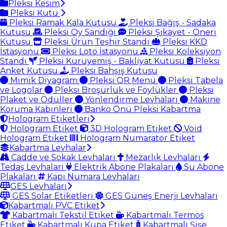
Pleksi Kesim
Pleksi Kutu
Pleksi Ramak Kala Kutusu
Pleksi Bağış - Sadaka
Kutusu
Pleksi Oy Sandığı
Pleksi Şikayet - Öneri
Kutusu
Pleksi Ürün Teşhir Standı
Pleksi KKD
İstasyonu
Pleksi Loto İstasyonu
Pleksi Koleksiyon
Standı
Pleksi Kuruyemiş - Bakliyat Kutusu
Pleksi
Anket Kutusu
Pleksi Bahşiş Kutusu
Mimik Diyagram
Pleksi QR Menü
Pleksi Tabela
ve Logolar
Pleksi Broşürlük ve Föylükler
Pleksi
Plaket ve Ödüller
Yönlendirme Levhaları
Makine
Koruma Kabinleri
Banko Önü Pleksi Kabartma
Hologram Etiketleri
Hologram Etiket
3D Hologram Etiket
Void
Hologram Etiket
Hologram Numaratör Etiket
Kabartma Levhalar
Cadde ve Sokak Levhaları
Mezarlık Levhaları
Tedaş Levhaları
Elektrik Abone Plakaları
Su Abone
Plakaları
Kapı Numara Levhaları
GES Levhaları
GES Solar Etiketleri
GES Güneş Enerji Levhaları
Kabartmalı PVC Etiket
Kabartmalı Tekstil Etiket
Kabartmalı Termos
Etiket
Kabartmalı Kupa Etiket
Kabartmalı Şişe