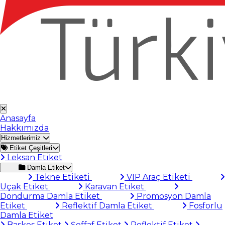
Anasayfa
Hakkımızda
Hizmetlerimiz
Etiket Çeşitleri
Leksan Etiket
Damla Etiket
Tekne Etiketi
VIP Araç Etiketi
Uçak Etiket
Karavan Etiket
Dondurma Damla Etiket
Promosyon Damla
Etiket
Reflektif Damla Etiket
Fosforlu
Damla Etiket
Baskes Etiket
Şeffaf Etiket
Reflektif Etiket