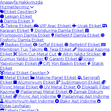
Anasayfa
Hakkımızda
Hizmetlerimiz
Etiket Çeşitleri
Leksan Etiket
Damla Etiket
Tekne Etiketi
VIP Araç Etiketi
Uçak Etiket
Karavan Etiket
Dondurma Damla Etiket
Promosyon Damla Etiket
Reflektif Damla Etiket
Fosforlu Damla Etiket
Baskes Etiket
Şeffaf Etiket
Reflektif Etiket
Membran Tuş Takımı
Tesa Etiket
Rezopal Kazıma
Etiket
Slim Cut Metal Cut
Altın Yaldız Sticker
Gümüş Yaldız Sticker
Garanti Etiket
İçten
Yapıştırmalı Etiket
Çift Yön Baskılı Etiket
Statik
Etiket
Metal Etiket Çeşitleri
Metal Etiket
Makine Panel Etiket
Serigrafi
Etiket
Alüminyum Etiket
Sublimasyon Etiket
Pirinç Metal Etiket
UV Metal Etiket
Eloksallı Fiber
Kazıma
Paslanmaz Metal Etiket
Zamak Döküm
Etiket
Pirinç Asit İndirme
Paslanmaz Asit İndirme
Alüminyum Asit İndirme
Bakır Asit İndirme
Botaş Levhaları
Tabela Çeşitleri