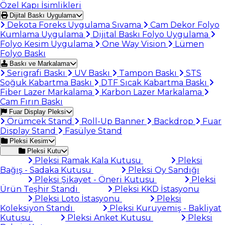
Özel Kapı İsimlikleri
Dijital Baskı Uygulama
Dekota Foreks Uygulama Sıvama
Cam Dekor Folyo
Kumlama Uygulama
Dijital Baskı Folyo Uygulama
Folyo Kesim Uygulama
One Way Vision
Lümen
Folyo Baskı
Baskı ve Markalama
Serigrafi Baskı
UV Baskı
Tampon Baskı
STS
Soğuk Kabartma Baskı
DTF Sıcak Kabartma Baskı
Fiber Lazer Markalama
Karbon Lazer Markalama
Cam Fırın Baskı
Fuar Display Pleksi
Örümcek Stand
Roll-Up Banner
Backdrop
Fuar
Display Stand
Fasülye Stand
Pleksi Kesim
Pleksi Kutu
Pleksi Ramak Kala Kutusu
Pleksi
Bağış - Sadaka Kutusu
Pleksi Oy Sandığı
Pleksi Şikayet - Öneri Kutusu
Pleksi
Ürün Teşhir Standı
Pleksi KKD İstasyonu
Pleksi Loto İstasyonu
Pleksi
Koleksiyon Standı
Pleksi Kuruyemiş - Bakliyat
Kutusu
Pleksi Anket Kutusu
Pleksi