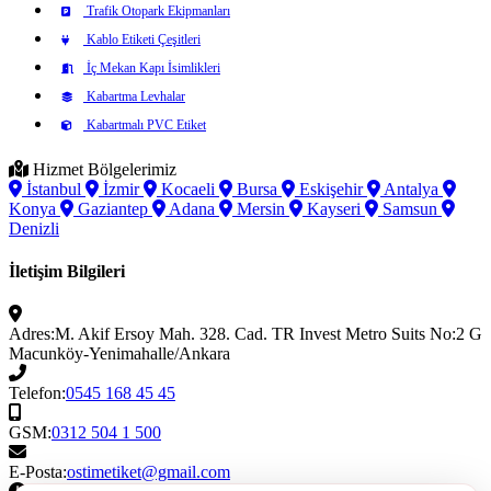
Trafik Otopark Ekipmanları
Kablo Etiketi Çeşitleri
İç Mekan Kapı İsimlikleri
Kabartma Levhalar
Kabartmalı PVC Etiket
Hizmet Bölgelerimiz
İstanbul
İzmir
Kocaeli
Bursa
Eskişehir
Antalya
Konya
Gaziantep
Adana
Mersin
Kayseri
Samsun
Denizli
İletişim Bilgileri
Adres:
M. Akif Ersoy Mah. 328. Cad. TR Invest Metro Suits No:2 G
Macunköy-Yenimahalle/Ankara
Telefon:
0545 168 45 45
GSM:
0312 504 1 500
E-Posta:
ostimetiket@gmail.com