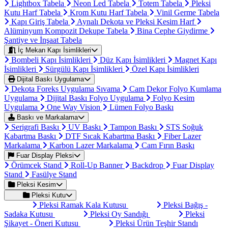
Lightbox Tabela
Neon Led Tabela
Totem Tabela
Pleksi
Kutu Harf Tabela
Krom Kutu Harf Tabela
Vinil Germe Tabela
Kapı Giriş Tabela
Aynalı Dekota ve Pleksi Kesim Harf
Alüminyum Kompozit Dekupe Tabela
Bina Cephe Giydirme
Şantiye ve İnşaat Tabela
İç Mekan Kapı İsimlikleri
Bombeli Kapı İsimlikleri
Düz Kapı İsimlikleri
Magnet Kapı
İsimlikleri
Sürgülü Kapı İsimlikleri
Özel Kapı İsimlikleri
Dijital Baskı Uygulama
Dekota Foreks Uygulama Sıvama
Cam Dekor Folyo Kumlama
Uygulama
Dijital Baskı Folyo Uygulama
Folyo Kesim
Uygulama
One Way Vision
Lümen Folyo Baskı
Baskı ve Markalama
Serigrafi Baskı
UV Baskı
Tampon Baskı
STS Soğuk
Kabartma Baskı
DTF Sıcak Kabartma Baskı
Fiber Lazer
Markalama
Karbon Lazer Markalama
Cam Fırın Baskı
Fuar Display Pleksi
Örümcek Stand
Roll-Up Banner
Backdrop
Fuar Display
Stand
Fasülye Stand
Pleksi Kesim
Pleksi Kutu
Pleksi Ramak Kala Kutusu
Pleksi Bağış -
Sadaka Kutusu
Pleksi Oy Sandığı
Pleksi
Şikayet - Öneri Kutusu
Pleksi Ürün Teşhir Standı