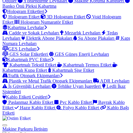
Ödüller
Yönlendirme Levhaları
Makine Koruma Kabinleri
Banko Önü Pleksi Kabartma
Hologram Etiketleri
Hologram Etiket
3D Hologram Etiket
Void Hologram
Etiket
Hologram Numaratör Etiket
Kabartma Levhalar
Cadde ve Sokak Levhaları
Mezarlık Levhaları
Tedaş
Levhaları
Elektrik Abone Plakaları
Su Abone Plakaları
Kapı
Numara Levhaları
GES Levhaları
GES Solar Etiketleri
GES Güneş Enerji Levhaları
Kabartmalı PVC Etiket
Kabartmalı Tekstil Etiket
Kabartmalı Termos Etiket
Kabartmalı Kupa Etiket
Kabartmalı Şişe Etiket
Trafik Otopark Ekipmanları
Plastik ve Metal Trafik Otopark Ekipmanları
ADR Levhaları
İş Güvenliği Levhaları
Tehlike Uyarı İşaretleri
Ledli İkaz
Sistemleri
Kablo Etiketi Çeşitleri
Paslanmaz Kablo Etiket
Pvc Kablo Etiket
Bayrak Kablo
Etiket
Hazır Kablo Etiket
Folyo Kablo Etiket
Kablo Bağı
Etiketi
Makine Parkuru
İletişim