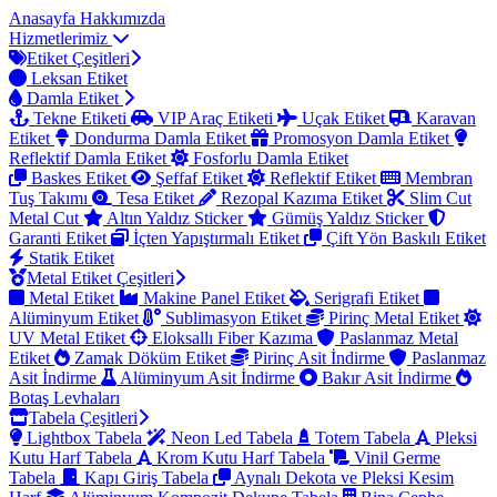
Anasayfa
Hakkımızda
Hizmetlerimiz
Etiket Çeşitleri
Leksan Etiket
Damla Etiket
Tekne Etiketi
VIP Araç Etiketi
Uçak Etiket
Karavan
Etiket
Dondurma Damla Etiket
Promosyon Damla Etiket
Reflektif Damla Etiket
Fosforlu Damla Etiket
Baskes Etiket
Şeffaf Etiket
Reflektif Etiket
Membran
Tuş Takımı
Tesa Etiket
Rezopal Kazıma Etiket
Slim Cut
Metal Cut
Altın Yaldız Sticker
Gümüş Yaldız Sticker
Garanti Etiket
İçten Yapıştırmalı Etiket
Çift Yön Baskılı Etiket
Statik Etiket
Metal Etiket Çeşitleri
Metal Etiket
Makine Panel Etiket
Serigrafi Etiket
Alüminyum Etiket
Sublimasyon Etiket
Pirinç Metal Etiket
UV Metal Etiket
Eloksallı Fiber Kazıma
Paslanmaz Metal
Etiket
Zamak Döküm Etiket
Pirinç Asit İndirme
Paslanmaz
Asit İndirme
Alüminyum Asit İndirme
Bakır Asit İndirme
Botaş Levhaları
Tabela Çeşitleri
Lightbox Tabela
Neon Led Tabela
Totem Tabela
Pleksi
Kutu Harf Tabela
Krom Kutu Harf Tabela
Vinil Germe
Tabela
Kapı Giriş Tabela
Aynalı Dekota ve Pleksi Kesim