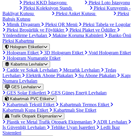
Pleksi KKD İstasyonu
Pleksi Loto İstasyonu
Pleksi Koleksiyon Standı
Pleksi Kuruyemiş -
Bakliyat Kutusu
Pleksi Anket Kutusu
Pleksi
Bahşiş Kutusu
Mimik Diyagram
Pleksi QR Menü
Pleksi Tabela ve Logolar
Pleksi Broşürlük ve Föylükler
Pleksi Plaket ve Ödüller
Yönlendirme Levhaları
Makine Koruma Kabinleri
Banko Önü
Pleksi Kabartma
Hologram Etiketleri
Hologram Etiket
3D Hologram Etiket
Void Hologram Etiket
Hologram Numaratör Etiket
Kabartma Levhalar
Cadde ve Sokak Levhaları
Mezarlık Levhaları
Tedaş
Levhaları
Elektrik Abone Plakaları
Su Abone Plakaları
Kapı
Numara Levhaları
GES Levhaları
GES Solar Etiketleri
GES Güneş Enerji Levhaları
Kabartmalı PVC Etiket
Kabartmalı Tekstil Etiket
Kabartmalı Termos Etiket
Kabartmalı Kupa Etiket
Kabartmalı Şişe Etiket
Trafik Otopark Ekipmanları
Plastik ve Metal Trafik Otopark Ekipmanları
ADR Levhaları
İş Güvenliği Levhaları
Tehlike Uyarı İşaretleri
Ledli İkaz
Sistemleri