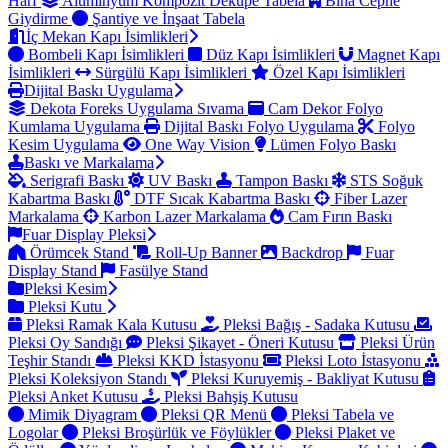
Harf
Alüminyum Kompozit Dekupe Tabela
Bina Cephe
Giydirme
Şantiye ve İnşaat Tabela
İç Mekan Kapı İsimlikleri
Bombeli Kapı İsimlikleri
Düz Kapı İsimlikleri
Magnet Kapı
İsimlikleri
Sürgülü Kapı İsimlikleri
Özel Kapı İsimlikleri
Dijital Baskı Uygulama
Dekota Foreks Uygulama Sıvama
Cam Dekor Folyo
Kumlama Uygulama
Dijital Baskı Folyo Uygulama
Folyo
Kesim Uygulama
One Way Vision
Lümen Folyo Baskı
Baskı ve Markalama
Serigrafi Baskı
UV Baskı
Tampon Baskı
STS Soğuk
Kabartma Baskı
DTF Sıcak Kabartma Baskı
Fiber Lazer
Markalama
Karbon Lazer Markalama
Cam Fırın Baskı
Fuar Display Pleksi
Örümcek Stand
Roll-Up Banner
Backdrop
Fuar
Display Stand
Fasülye Stand
Pleksi Kesim
Pleksi Kutu
Pleksi Ramak Kala Kutusu
Pleksi Bağış - Sadaka Kutusu
Pleksi Oy Sandığı
Pleksi Şikayet - Öneri Kutusu
Pleksi Ürün
Teşhir Standı
Pleksi KKD İstasyonu
Pleksi Loto İstasyonu
Pleksi Koleksiyon Standı
Pleksi Kuruyemiş - Bakliyat Kutusu
Pleksi Anket Kutusu
Pleksi Bahşiş Kutusu
Mimik Diyagram
Pleksi QR Menü
Pleksi Tabela ve
Logolar
Pleksi Broşürlük ve Föylükler
Pleksi Plaket ve