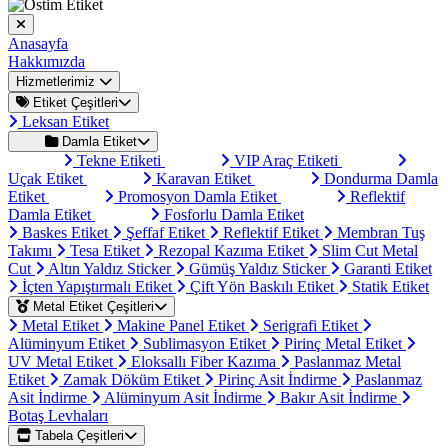
Anasayfa
Hakkımızda
Hizmetlerimiz
Etiket Çeşitleri
Leksan Etiket
Damla Etiket
Tekne Etiketi
VIP Araç Etiketi
Uçak Etiket
Karavan Etiket
Dondurma Damla
Etiket
Promosyon Damla Etiket
Reflektif
Damla Etiket
Fosforlu Damla Etiket
Baskes Etiket
Şeffaf Etiket
Reflektif Etiket
Membran Tuş
Takımı
Tesa Etiket
Rezopal Kazıma Etiket
Slim Cut Metal
Cut
Altın Yaldız Sticker
Gümüş Yaldız Sticker
Garanti Etiket
İçten Yapıştırmalı Etiket
Çift Yön Baskılı Etiket
Statik Etiket
Metal Etiket Çeşitleri
Metal Etiket
Makine Panel Etiket
Serigrafi Etiket
Alüminyum Etiket
Sublimasyon Etiket
Pirinç Metal Etiket
UV Metal Etiket
Eloksallı Fiber Kazıma
Paslanmaz Metal
Etiket
Zamak Döküm Etiket
Pirinç Asit İndirme
Paslanmaz
Asit İndirme
Alüminyum Asit İndirme
Bakır Asit İndirme
Botaş Levhaları
Tabela Çeşitleri