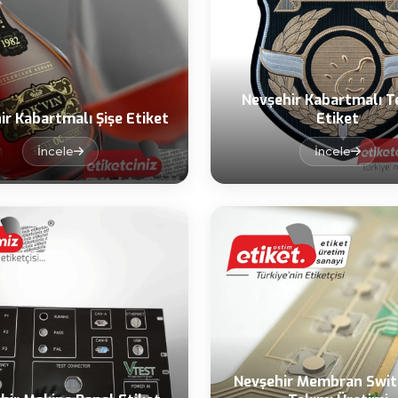
Nevşehir Kabartmalı T
ir Kabartmalı Şişe Etiket
Etiket
İncele
İncele
Nevşehir Membran Swit