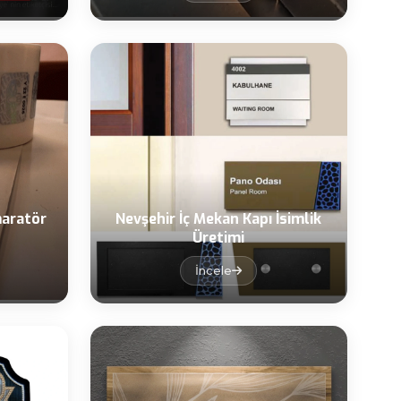
aratör
Nevşehir İç Mekan Kapı İsimlik
Üretimi
İncele