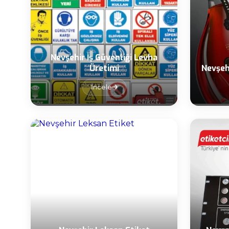
Nevşehir İş Güvenliği Levha
Üretimi
Nevşeh
İncele