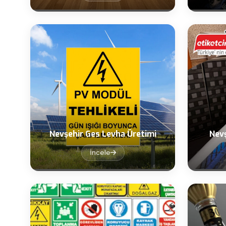
Nevşehir Ges Levha Üretimi
Nev
İncele