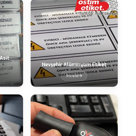
Asit
Nevşehir Alüminyum Etiket
İncele