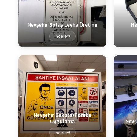
Nevşehir Botaş Levha Üretimi
Ne
İncele
Nevşehir Dekota/Foreks
Uygulama
Nevş
İncele