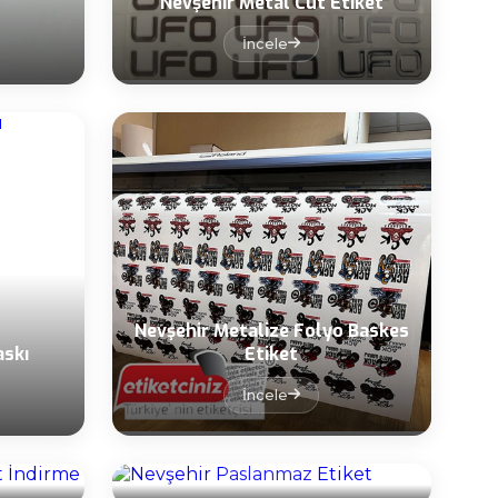
Nevşehir Metal Cut Etiket
İncele
Nevşehir Metalize Folyo Baskes
askı
Etiket
İncele
Asit
Nevşehir Paslanmaz Etiket
İncele
Otopark
Nevşehir Pleksi UV Baskı