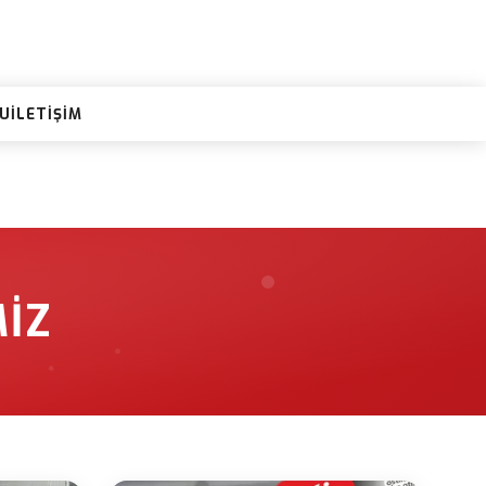
RU
İLETIŞIM
IZ