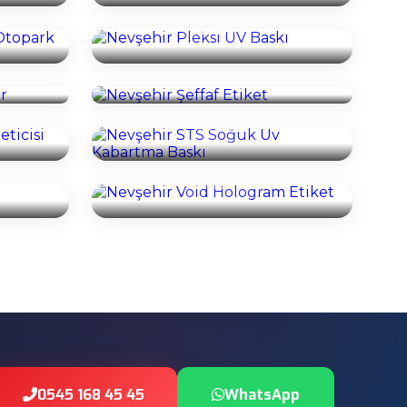
İncele
nner
Nevşehir Şeffaf Etiket
İncele
Nevşehir STS Soğuk Uv
eticisi
Kabartma Baskı
İncele
ı
Nevşehir Void Hologram Etiket
İncele
0545 168 45 45
WhatsApp