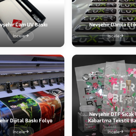
vşehir Cam UV Baskı
Nevşehir Damla Eti
İncele
İncele
Nevşehir DTF Sıcak
ehir Dijital Baskı Folyo
Kabartma Tekstil Ba
İncele
İncele