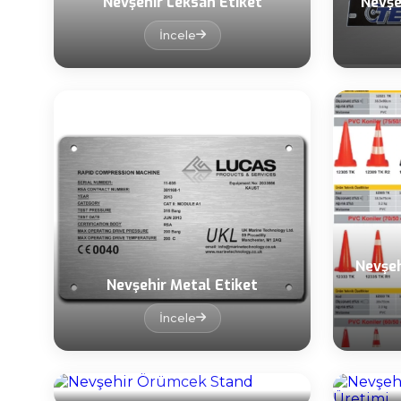
Nevşehir Leksan Etiket
Nevşe
İncele
Nevşeh
Nevşehir Metal Etiket
İncele
Nevşeh
Nevşehir Örümcek Stand
İncele
Nevşehir Pirinç Asit İndirme
Nevşe