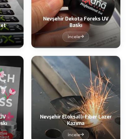
Nevşehir Dekota Foreks UV
ket
Baskı
İncele
 UV
Nevşehir Eloksallı Fiber Lazer
skı
Kazıma
İncele