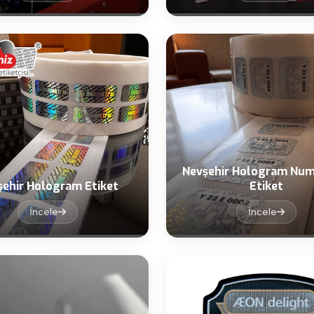
Nevşehir Hologram Num
şehir Hologram Etiket
Etiket
İncele
İncele