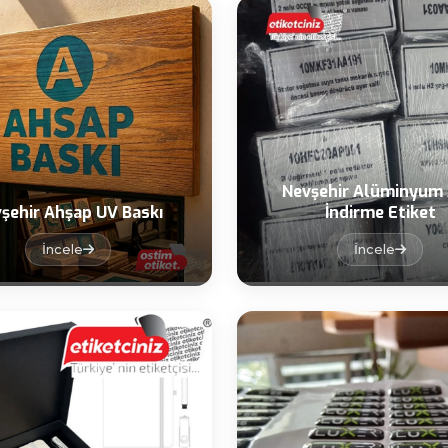
Nevşehir Alüminyum 
şehir Ahşap UV Baskı
İndirme Etiket
İncele
İncele