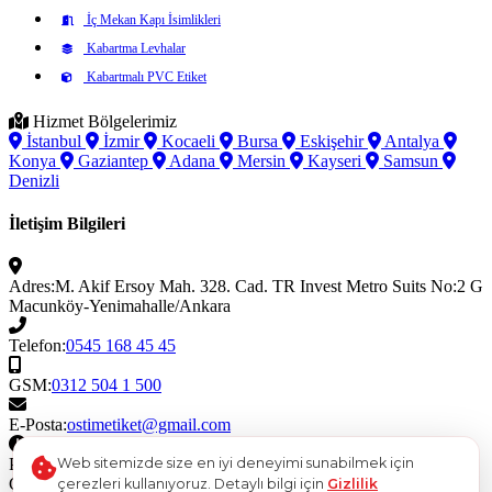
İç Mekan Kapı İsimlikleri
Kabartma Levhalar
Kabartmalı PVC Etiket
Hizmet Bölgelerimiz
İstanbul
İzmir
Kocaeli
Bursa
Eskişehir
Antalya
Konya
Gaziantep
Adana
Mersin
Kayseri
Samsun
Denizli
İletişim Bilgileri
Adres:
M. Akif Ersoy Mah. 328. Cad. TR Invest Metro Suits No:2 G
Macunköy-Yenimahalle/Ankara
Telefon:
0545 168 45 45
GSM:
0312 504 1 500
E-Posta:
ostimetiket@gmail.com
Çalışma Saatleri
Web sitemizde size en iyi deneyimi sunabilmek için
Pazartesi - Cuma
08:30 - 18:30
Cumartesi
08:30 - 17:00
çerezleri kullanıyoruz. Detaylı bilgi için
Gizlilik