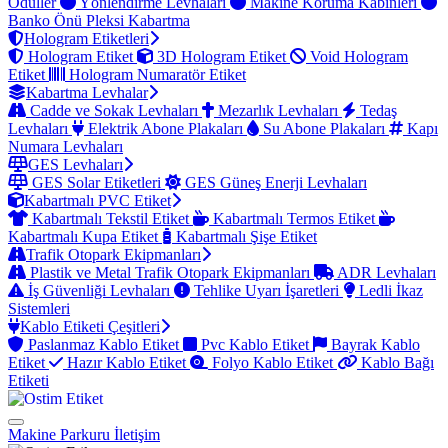
Ödüller
Yönlendirme Levhaları
Makine Koruma Kabinleri
Banko Önü Pleksi Kabartma
Hologram Etiketleri
Hologram Etiket
3D Hologram Etiket
Void Hologram
Etiket
Hologram Numaratör Etiket
Kabartma Levhalar
Cadde ve Sokak Levhaları
Mezarlık Levhaları
Tedaş
Levhaları
Elektrik Abone Plakaları
Su Abone Plakaları
Kapı
Numara Levhaları
GES Levhaları
GES Solar Etiketleri
GES Güneş Enerji Levhaları
Kabartmalı PVC Etiket
Kabartmalı Tekstil Etiket
Kabartmalı Termos Etiket
Kabartmalı Kupa Etiket
Kabartmalı Şişe Etiket
Trafik Otopark Ekipmanları
Plastik ve Metal Trafik Otopark Ekipmanları
ADR Levhaları
İş Güvenliği Levhaları
Tehlike Uyarı İşaretleri
Ledli İkaz
Sistemleri
Kablo Etiketi Çeşitleri
Paslanmaz Kablo Etiket
Pvc Kablo Etiket
Bayrak Kablo
Etiket
Hazır Kablo Etiket
Folyo Kablo Etiket
Kablo Bağı
Etiketi
Makine Parkuru
İletişim