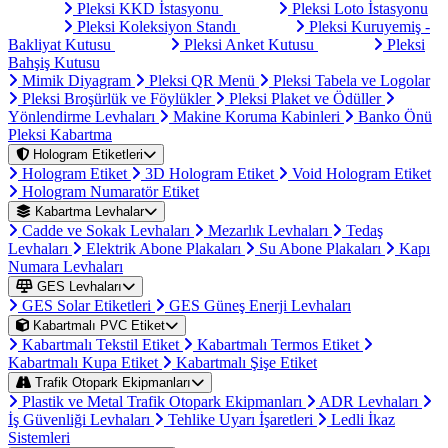
Pleksi KKD İstasyonu
Pleksi Loto İstasyonu
Pleksi Koleksiyon Standı
Pleksi Kuruyemiş -
Bakliyat Kutusu
Pleksi Anket Kutusu
Pleksi
Bahşiş Kutusu
Mimik Diyagram
Pleksi QR Menü
Pleksi Tabela ve Logolar
Pleksi Broşürlük ve Föylükler
Pleksi Plaket ve Ödüller
Yönlendirme Levhaları
Makine Koruma Kabinleri
Banko Önü
Pleksi Kabartma
Hologram Etiketleri
Hologram Etiket
3D Hologram Etiket
Void Hologram Etiket
Hologram Numaratör Etiket
Kabartma Levhalar
Cadde ve Sokak Levhaları
Mezarlık Levhaları
Tedaş
Levhaları
Elektrik Abone Plakaları
Su Abone Plakaları
Kapı
Numara Levhaları
GES Levhaları
GES Solar Etiketleri
GES Güneş Enerji Levhaları
Kabartmalı PVC Etiket
Kabartmalı Tekstil Etiket
Kabartmalı Termos Etiket
Kabartmalı Kupa Etiket
Kabartmalı Şişe Etiket
Trafik Otopark Ekipmanları
Plastik ve Metal Trafik Otopark Ekipmanları
ADR Levhaları
İş Güvenliği Levhaları
Tehlike Uyarı İşaretleri
Ledli İkaz
Sistemleri