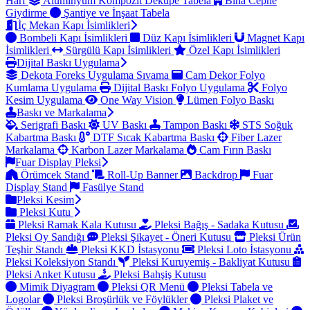
Harf
Alüminyum Kompozit Dekupe Tabela
Bina Cephe
Giydirme
Şantiye ve İnşaat Tabela
İç Mekan Kapı İsimlikleri
Bombeli Kapı İsimlikleri
Düz Kapı İsimlikleri
Magnet Kapı
İsimlikleri
Sürgülü Kapı İsimlikleri
Özel Kapı İsimlikleri
Dijital Baskı Uygulama
Dekota Foreks Uygulama Sıvama
Cam Dekor Folyo
Kumlama Uygulama
Dijital Baskı Folyo Uygulama
Folyo
Kesim Uygulama
One Way Vision
Lümen Folyo Baskı
Baskı ve Markalama
Serigrafi Baskı
UV Baskı
Tampon Baskı
STS Soğuk
Kabartma Baskı
DTF Sıcak Kabartma Baskı
Fiber Lazer
Markalama
Karbon Lazer Markalama
Cam Fırın Baskı
Fuar Display Pleksi
Örümcek Stand
Roll-Up Banner
Backdrop
Fuar
Display Stand
Fasülye Stand
Pleksi Kesim
Pleksi Kutu
Pleksi Ramak Kala Kutusu
Pleksi Bağış - Sadaka Kutusu
Pleksi Oy Sandığı
Pleksi Şikayet - Öneri Kutusu
Pleksi Ürün
Teşhir Standı
Pleksi KKD İstasyonu
Pleksi Loto İstasyonu
Pleksi Koleksiyon Standı
Pleksi Kuruyemiş - Bakliyat Kutusu
Pleksi Anket Kutusu
Pleksi Bahşiş Kutusu
Mimik Diyagram
Pleksi QR Menü
Pleksi Tabela ve
Logolar
Pleksi Broşürlük ve Föylükler
Pleksi Plaket ve