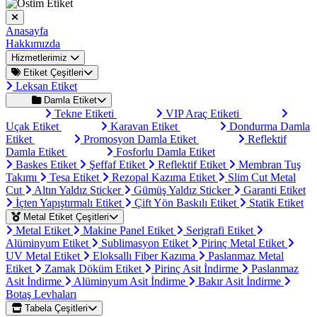
Anasayfa
Hakkımızda
Hizmetlerimiz
Etiket Çeşitleri
Leksan Etiket
Damla Etiket
Tekne Etiketi
VIP Araç Etiketi
Uçak Etiket
Karavan Etiket
Dondurma Damla
Etiket
Promosyon Damla Etiket
Reflektif
Damla Etiket
Fosforlu Damla Etiket
Baskes Etiket
Şeffaf Etiket
Reflektif Etiket
Membran Tuş
Takımı
Tesa Etiket
Rezopal Kazıma Etiket
Slim Cut Metal
Cut
Altın Yaldız Sticker
Gümüş Yaldız Sticker
Garanti Etiket
İçten Yapıştırmalı Etiket
Çift Yön Baskılı Etiket
Statik Etiket
Metal Etiket Çeşitleri
Metal Etiket
Makine Panel Etiket
Serigrafi Etiket
Alüminyum Etiket
Sublimasyon Etiket
Pirinç Metal Etiket
UV Metal Etiket
Eloksallı Fiber Kazıma
Paslanmaz Metal
Etiket
Zamak Döküm Etiket
Pirinç Asit İndirme
Paslanmaz
Asit İndirme
Alüminyum Asit İndirme
Bakır Asit İndirme
Botaş Levhaları
Tabela Çeşitleri