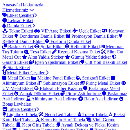
Anasayfa
Hakkımızda
Hizmetlerimiz
Etiket Çeşitleri
Leksan Etiket
Damla Etiket
Tekne Etiketi
VIP Araç Etiketi
Uçak Etiket
Karavan
Etiket
Dondurma Damla Etiket
Promosyon Damla Etiket
Reflektif Damla Etiket
Fosforlu Damla Etiket
Baskes Etiket
Şeffaf Etiket
Reflektif Etiket
Membran
Tuş Takımı
Tesa Etiket
Rezopal Kazıma Etiket
Slim Cut
Metal Cut
Altın Yaldız Sticker
Gümüş Yaldız Sticker
Garanti Etiket
İçten Yapıştırmalı Etiket
Çift Yön Baskılı Etiket
Statik Etiket
Metal Etiket Çeşitleri
Metal Etiket
Makine Panel Etiket
Serigrafi Etiket
Alüminyum Etiket
Sublimasyon Etiket
Pirinç Metal Etiket
UV Metal Etiket
Eloksallı Fiber Kazıma
Paslanmaz Metal
Etiket
Zamak Döküm Etiket
Pirinç Asit İndirme
Paslanmaz
Asit İndirme
Alüminyum Asit İndirme
Bakır Asit İndirme
Botaş Levhaları
Tabela Çeşitleri
Lightbox Tabela
Neon Led Tabela
Totem Tabela
Pleksi
Kutu Harf Tabela
Krom Kutu Harf Tabela
Vinil Germe
Tabela
Kapı Giriş Tabela
Aynalı Dekota ve Pleksi Kesim