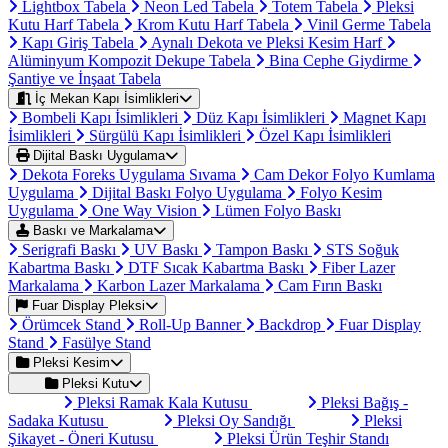
Lightbox Tabela
Neon Led Tabela
Totem Tabela
Pleksi
Kutu Harf Tabela
Krom Kutu Harf Tabela
Vinil Germe Tabela
Kapı Giriş Tabela
Aynalı Dekota ve Pleksi Kesim Harf
Alüminyum Kompozit Dekupe Tabela
Bina Cephe Giydirme
Şantiye ve İnşaat Tabela
İç Mekan Kapı İsimlikleri
Bombeli Kapı İsimlikleri
Düz Kapı İsimlikleri
Magnet Kapı
İsimlikleri
Sürgülü Kapı İsimlikleri
Özel Kapı İsimlikleri
Dijital Baskı Uygulama
Dekota Foreks Uygulama Sıvama
Cam Dekor Folyo Kumlama
Uygulama
Dijital Baskı Folyo Uygulama
Folyo Kesim
Uygulama
One Way Vision
Lümen Folyo Baskı
Baskı ve Markalama
Serigrafi Baskı
UV Baskı
Tampon Baskı
STS Soğuk
Kabartma Baskı
DTF Sıcak Kabartma Baskı
Fiber Lazer
Markalama
Karbon Lazer Markalama
Cam Fırın Baskı
Fuar Display Pleksi
Örümcek Stand
Roll-Up Banner
Backdrop
Fuar Display
Stand
Fasülye Stand
Pleksi Kesim
Pleksi Kutu
Pleksi Ramak Kala Kutusu
Pleksi Bağış -
Sadaka Kutusu
Pleksi Oy Sandığı
Pleksi
Şikayet - Öneri Kutusu
Pleksi Ürün Teşhir Standı